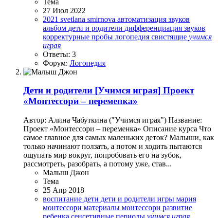
Тема
27 Июл 2022
2021
svetlana smirnova
автоматизация звуков
альбом
дети и родители
дифференциация звуков
корректурные пробы
логопедия
свистящие
учимся
играя
Ответы: 3
Форум:
Логопедия
Дети и родители
[Учимся играя] Проект
«Монтессори – переменка»
Автор: Алина Чабуткина ("Учимся играя") Название:
Проект «Монтессори – переменка» Описание курса Что
самое главное для самых маленьких деток? Малыши, как
только начинают ползать, а потом и ходить пытаются
ощупать мир вокруг, попробовать его на зубок,
рассмотреть, разобрать, а потому уже, став...
Малыш Джон
Тема
25 Апр 2018
воспитание
дети
дети и родители
игры
мария
монтессори
материалы
монтессори
развитие
ребенка
сенсетивные периоды
учимся
играя