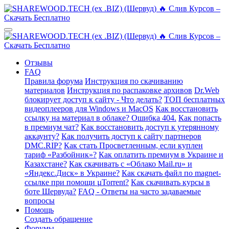
Отзывы
FAQ
Правила форума
Инструкция по скачиванию
материалов
Инструкция по распаковке архивов
Dr.Web
блокирует доступ к сайту - Что делать?
ТОП бесплатных
видеоплееров для Windows и MacOS
Как восстановить
ссылку на материал в облаке? Ошибка 404.
Как попасть
в премиум чат?
Как восстановить доступ к утерянному
аккаунту?
Как получить доступ к сайту партнеров
DMC.RIP?
Как стать Просветленным, если куплен
тариф «Разбойник»?
Как оплатить премиум в Украине и
Казахстане?
Как скачивать с «Облако Mail.ru» и
«Яндекс.Диск» в Украине?
Как скачать файл по magnet-
ссылке при помощи µTorrent?
Как скачивать курсы в
боте Шервуда?
FAQ - Ответы на часто задаваемые
вопросы
Помощь
Создать обращение
Форумы