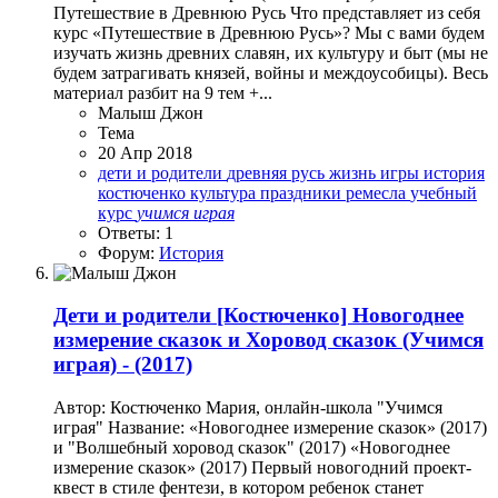
Путешествие в Древнюю Русь Что представляет из себя
курс «Путешествие в Древнюю Русь»? Мы с вами будем
изучать жизнь древних славян, их культуру и быт (мы не
будем затрагивать князей, войны и междоусобицы). Весь
материал разбит на 9 тем +...
Малыш Джон
Тема
20 Апр 2018
дети и родители
древняя русь
жизнь
игры
история
костюченко
культура
праздники
ремесла
учебный
курс
учимся
играя
Ответы: 1
Форум:
История
Дети и родители
[Костюченко] Новогоднее
измерение сказок и Хоровод сказок (Учимся
играя) - (2017)
Автор: Костюченко Мария, онлайн-школа "Учимся
играя" Название: «Новогоднее измерение сказок» (2017)
и "Волшебный хоровод сказок" (2017) «Новогоднее
измерение сказок» (2017) Первый новогодний проект-
квест в стиле фентези, в котором ребенок станет