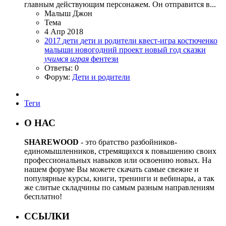
главным действующим персонажем. Он отправится в...
Малыш Джон
Тема
4 Апр 2018
2017
дети
дети и родители
квест-игра
костюченко
малыши
новогодний проект
новый год
сказки
учимся
играя
фентези
Ответы: 0
Форум:
Дети и родители
Теги
О НАС
SHAREWOOD
- это братство разбойников-
единомышленников, стремящихся к повышению своих
профессиональных навыков или освоению новых. На
нашем форуме Вы можете скачать самые свежие и
популярные курсы, книги, тренинги и вебинары, а так
же слитые складчины по самым разным направлениям
бесплатно!
ССЫЛКИ