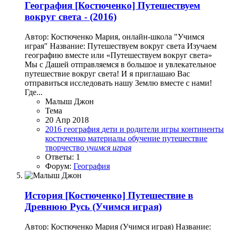
География
[Костюченко] Путешествуем
вокруг света - (2016)
Автор: Костюченко Мария, онлайн-школа "Учимся
играя" Название: Путешествуем вокруг света Изучаем
географию вместе или «Путешествуем вокруг света»
Мы с Дашей отправляемся в большое и увлекательное
путешествие вокруг света! И я приглашаю Вас
отправиться исследовать нашу Землю вместе с нами!
Где...
Малыш Джон
Тема
20 Апр 2018
2016
география
дети и родители
игры
континенты
костюченко
материалы
обучение
путешествие
творчество
учимся
играя
Ответы: 1
Форум:
География
История
[Костюченко] Путешествие в
Древнюю Русь (Учимся играя)
Автор: Костюченко Мария (Учимся играя) Название: