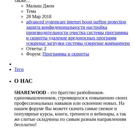
также...
Малыш Джон
Тема
28 Мар 2018
advanced systemcare
internet boost
surfing protection
защита конфиденциальности
настройка
производительности
очистка системы
программы
и скрипты
удаление вредоносных программ
ускорение
загрузки системы
ускорение
компьютера
Ответы: 2
Форум:
Программы и скрипты
Теги
О НАС
SHAREWOOD
- это братство разбойников-
единомышленников, стремящихся к повышению своих
профессиональных навыков или освоению новых. На
нашем форуме Вы можете скачать самые свежие и
популярные курсы, книги, тренинги и вебинары, а так
же слитые складчины по самым разным направлениям
бесплатно!