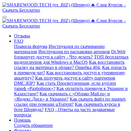
Отзывы
FAQ
Правила форума
Инструкция по скачиванию
материалов
Инструкция по распаковке архивов
Dr.Web
блокирует доступ к сайту - Что делать?
ТОП бесплатных
видеоплееров для Windows и MacOS
Как восстановить
ссылку на материал в облаке? Ошибка 404.
Как попасть
в премиум чат?
Как восстановить доступ к утерянному
аккаунту?
Как получить доступ к сайту партнеров
DMC.RIP?
Как стать Просветленным, если куплен
тариф «Разбойник»?
Как оплатить премиум в Украине и
Казахстане?
Как скачивать с «Облако Mail.ru» и
«Яндекс.Диск» в Украине?
Как скачать файл по magnet-
ссылке при помощи µTorrent?
Как скачивать курсы в
боте Шервуда?
FAQ - Ответы на часто задаваемые
вопросы
Помощь
Создать обращение
Форумы