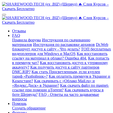
Отзывы
FAQ
Правила форума
Инструкция по скачиванию
материалов
Инструкция по распаковке архивов
Dr.Web
блокирует доступ к сайту - Что делать?
ТОП бесплатных
видеоплееров для Windows и MacOS
Как восстановить
ссылку на материал в облаке? Ошибка 404.
Как попасть
в премиум чат?
Как восстановить доступ к утерянному
аккаунту?
Как получить доступ к сайту партнеров
DMC.RIP?
Как стать Просветленным, если куплен
тариф «Разбойник»?
Как оплатить премиум в Украине и
Казахстане?
Как скачивать с «Облако Mail.ru» и
«Яндекс.Диск» в Украине?
Как скачать файл по magnet-
ссылке при помощи µTorrent?
Как скачивать курсы в
боте Шервуда?
FAQ - Ответы на часто задаваемые
вопросы
Помощь
Создать обращение
Форумы