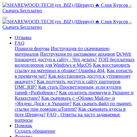
Отзывы
FAQ
Правила форума
Инструкция по скачиванию
материалов
Инструкция по распаковке архивов
Dr.Web
блокирует доступ к сайту - Что делать?
ТОП бесплатных
видеоплееров для Windows и MacOS
Как восстановить
ссылку на материал в облаке? Ошибка 404.
Как попасть
в премиум чат?
Как восстановить доступ к утерянному
аккаунту?
Как получить доступ к сайту партнеров
DMC.RIP?
Как стать Просветленным, если куплен
тариф «Разбойник»?
Как оплатить премиум в Украине и
Казахстане?
Как скачивать с «Облако Mail.ru» и
«Яндекс.Диск» в Украине?
Как скачать файл по magnet-
ссылке при помощи µTorrent?
Как скачивать курсы в
боте Шервуда?
FAQ - Ответы на часто задаваемые
вопросы
Помощь
Создать обращение
Форумы