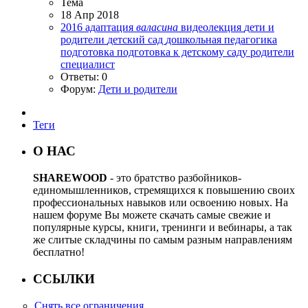
Тема
18 Апр 2018
2016
адаптация
валасина
видеолекция
дети и
родители
детский сад
дошкольная педагогика
подготовка
подготовка к детскому саду
родители
специалист
Ответы: 0
Форум:
Дети и родители
Теги
О НАС
SHAREWOOD
- это братство разбойников-
единомышленников, стремящихся к повышению своих
профессиональных навыков или освоению новых. На
нашем форуме Вы можете скачать самые свежие и
популярные курсы, книги, тренинги и вебинары, а так
же слитые складчины по самым разным направлениям
бесплатно!
ССЫЛКИ
Снять все ограничения