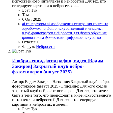
искусственного интеллекта и нейросетей Для тех, кто
генерирует картинки в нейросетях и...
Брат Тук
Тема
6 Окт 2025
ai генераторы
ai изображения
генерация контента
заработок
на
фото
искусственный интеллект
клуб
фото
графов
нейросети для
фото
обучение
фото
стокам
фото
стоки
цифровое искусство
Ответы: 0
Форум:
Нейросети
Изображения, фотографии, видео
[Вадим
Закиров] Закрытый клуб нейро-
фотостокеров (август 2025)
Автор: Вадим Закиров Название: Закрытый клуб нейро-
фотостокеров (август 2025) Описание: Для кого создан
закрытый клуб нейро-фотостокеров: Для тех, кто хочет
быть в теме того, что происходит в мире искусственного
интеллекта и нейросетей Для тех, кто генерирует
картинки в нейросетях и хочет...
Брат Тук