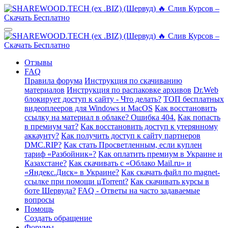
Отзывы
FAQ
Правила форума
Инструкция по скачиванию
материалов
Инструкция по распаковке архивов
Dr.Web
блокирует доступ к сайту - Что делать?
ТОП бесплатных
видеоплееров для Windows и MacOS
Как восстановить
ссылку на материал в облаке? Ошибка 404.
Как попасть
в премиум чат?
Как восстановить доступ к утерянному
аккаунту?
Как получить доступ к сайту партнеров
DMC.RIP?
Как стать Просветленным, если куплен
тариф «Разбойник»?
Как оплатить премиум в Украине и
Казахстане?
Как скачивать с «Облако Mail.ru» и
«Яндекс.Диск» в Украине?
Как скачать файл по magnet-
ссылке при помощи µTorrent?
Как скачивать курсы в
боте Шервуда?
FAQ - Ответы на часто задаваемые
вопросы
Помощь
Создать обращение
Форумы