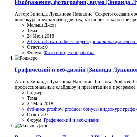
Изображения, фотографии, видео
[Зинаида Л
Автор: Зинаида Лукьянова Название: Секреты создания эф
видеокурс предназначен для тех, кто хочет за короткое в
Малыш Джон
Тема
24 Июн 2018
2018
proshow producer
видеокурс
зинаида
лукьянова
Ответы: 0
Форум:
Фото и видео обработка
Графический и веб-дизайн
[Зинаида Лукьяно
Автор: Зинаида Лукьянова Название: Proshow Producer: С
профессиональные слайдшоу и презентации в программе Pr
Роджерc
Тема
22 Май 2018
dvd-диск
proshow producer
бонусы
видеокурс
графи
Ответы: 0
Форум:
Графический и веб-дизайн