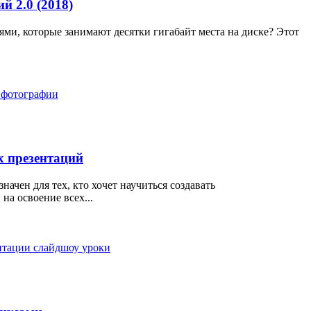
й 2.0 (2018)
ями, которые занимают десятки гигабайт места на диске? Этот
а
фотографии
х презентаций
ачен для тех, кто хочет научиться создавать
на освоение всех...
нтации
слайдшоу
уроки