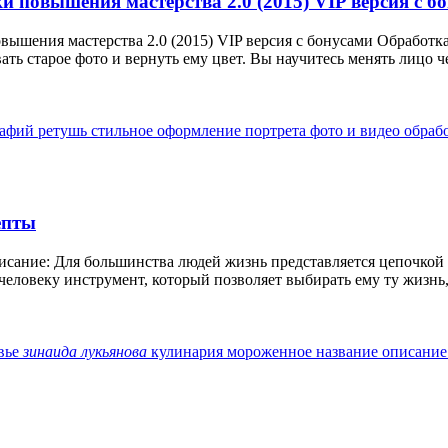
и повышения мастерства 2.0 (2015) VIP версия с б
вышения мастерства 2.0 (2015) VIP версия с бонусами Обработка
ть старое фото и вернуть ему цвет. Вы научитесь менять лицо че
рафий
ретушь
стильное оформление портрета
фото и видео обраб
епты
ание: Для большинства людей жизнь представляется цепочкой с
еловеку инструмент, который позволяет выбирать ему ту жизнь,
вье
зинаида
лукьянова
кулинария
мороженное
название
описани