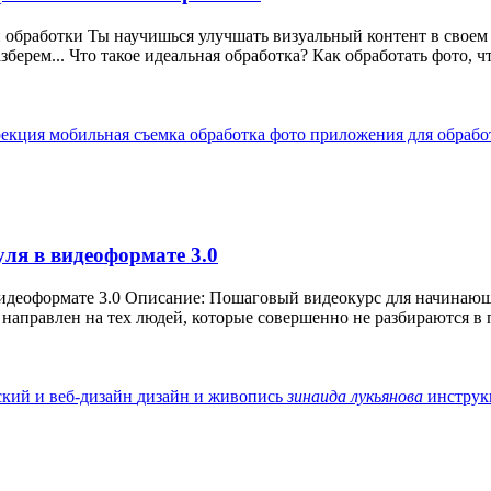
обработки Ты научишься улучшать визуальный контент в своем 
рем... Что такое идеальная обработка? Как обработать фото, чт
рекция
мобильная съемка
обработка фото
приложения для обраб
ля в видеоформате 3.0
видеоформате 3.0 Описание: Пошаговый видеокурс для начинающи
 направлен на тех людей, которые совершенно не разбираются в 
ский и веб-дизайн
дизайн и живопись
зинаида
лукьянова
инстру