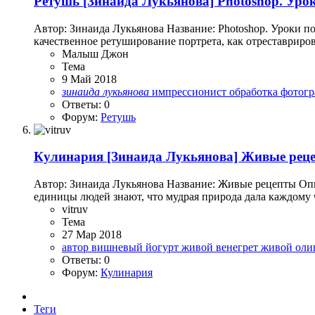
Ретушь
[Зинаида Лукьянова] Photoshop. Урок
Автор: Зинаида Лукьянова Название: Photoshop. Уроки по
качественное ретуширование портрета, как отреставрирова
Малыш Джон
Тема
9 Май 2018
зинаида
лукьянова
импрессионист
обработка фотог
Ответы: 0
Форум:
Ретушь
Кулинария
[Зинаида Лукьянова] Живые рец
Автор: Зинаида Лукьянова Название: Живые рецепты Опис
единицы людей знают, что мудрая природа дала каждому ч
vitruv
Тема
27 Мар 2018
автор
вишневый йогурт
живой венегрет
живой оли
Ответы: 0
Форум:
Кулинария
Теги