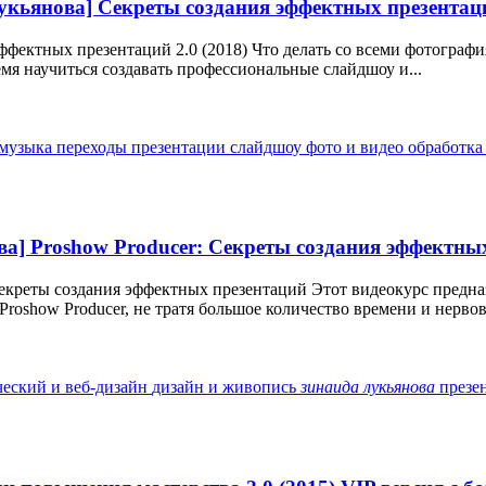
укьянова] Секреты создания эффектных презентаци
фектных презентаций 2.0 (2018) Что делать со всеми фотографи
ремя научиться создавать профессиональные слайдшоу и...
музыка
переходы
презентации
слайдшоу
фото и видео обработк
ва] Proshow Producer: Секреты создания эффектны
екреты создания эффектных презентаций Этот видеокурс предназн
oshow Producer, не тратя большое количество времени и нервов 
ческий и веб-дизайн
дизайн и живопись
зинаида
лукьянова
презе