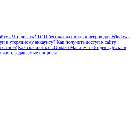
йту - Что делать?
ТОП бесплатных видеоплееров для Windows
уп к утерянному аккаунту?
Как получить доступ к сайту
ахстане?
Как скачивать с «Облако Mail.ru» и «Яндекс.Диск» в
а часто задаваемые вопросы