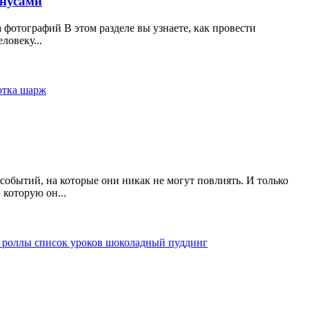
онусами
 фотографий В этом разделе вы узнаете, как провести
ловеку...
отка
шарж
обытий, на которые они никак не могут повлиять. И только
 которую он...
е
роллы
список уроков
шоколадный пуддинг