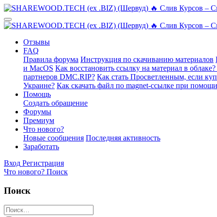
Отзывы
FAQ
Правила форума
Инструкция по скачиванию материалов
и MacOS
Как восстановить ссылку на материал в облаке?
партнеров DMC.RIP?
Как стать Просветленным, если ку
Украине?
Как скачать файл по magnet-ссылке при помощи
Помощь
Создать обращение
Форумы
Премиум
Что нового?
Новые сообщения
Последняя активность
Заработать
Вход
Регистрация
Что нового?
Поиск
Поиск