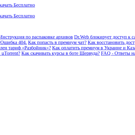
Инструкция по распаковке архивов
Dr.Web блокирует доступ к са
 Ошибка 404.
Как попасть в премиум чат?
Как восстановить дост
плен тариф «Разбойник»?
Как оплатить премиум в Украине и Каз
 µTorrent?
Как скачивать курсы в боте Шервуда?
FAQ - Ответы н