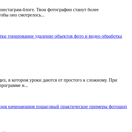
инстаграм-блоге. Твои фотографии станут более
обы оно смотрелось...
отки
тонирование
удаление объектов
фото и видео обработка
х, в котором уроки даются от простого к сложному. При
программе и...
кция
начинающим
пошаговый
практические примеры
фотошоп