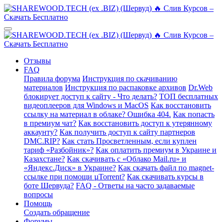
Отзывы
FAQ
Правила форума
Инструкция по скачиванию
материалов
Инструкция по распаковке архивов
Dr.Web
блокирует доступ к сайту - Что делать?
ТОП бесплатных
видеоплееров для Windows и MacOS
Как восстановить
ссылку на материал в облаке? Ошибка 404.
Как попасть
в премиум чат?
Как восстановить доступ к утерянному
аккаунту?
Как получить доступ к сайту партнеров
DMC.RIP?
Как стать Просветленным, если куплен
тариф «Разбойник»?
Как оплатить премиум в Украине и
Казахстане?
Как скачивать с «Облако Mail.ru» и
«Яндекс.Диск» в Украине?
Как скачать файл по magnet-
ссылке при помощи µTorrent?
Как скачивать курсы в
боте Шервуда?
FAQ - Ответы на часто задаваемые
вопросы
Помощь
Создать обращение
Форумы