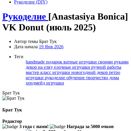
Рукоделие (DIY)
Рукоделие
[Anastasiya Bonica]
VK Donut (июль 2025)
Автор темы
Брат Тук
Дата начала
19 Янв 2026
Теги
handmade подарок
ватные игрушки своими руками
декор на елку
елочные игрушки ручной работы
мастер класс игрушки
новогодний декор
ретро
игрушки
рукоделие обучение
творчество дома
хендмейд игрушки
Брат Тук
Брат Тук
Редактор
3 года с нами!
Награда за 5000 очков