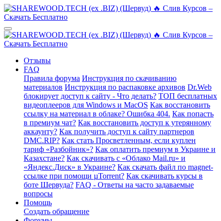
Отзывы
FAQ
Правила форума
Инструкция по скачиванию
материалов
Инструкция по распаковке архивов
Dr.Web
блокирует доступ к сайту - Что делать?
ТОП бесплатных
видеоплееров для Windows и MacOS
Как восстановить
ссылку на материал в облаке? Ошибка 404.
Как попасть
в премиум чат?
Как восстановить доступ к утерянному
аккаунту?
Как получить доступ к сайту партнеров
DMC.RIP?
Как стать Просветленным, если куплен
тариф «Разбойник»?
Как оплатить премиум в Украине и
Казахстане?
Как скачивать с «Облако Mail.ru» и
«Яндекс.Диск» в Украине?
Как скачать файл по magnet-
ссылке при помощи µTorrent?
Как скачивать курсы в
боте Шервуда?
FAQ - Ответы на часто задаваемые
вопросы
Помощь
Создать обращение
Форумы