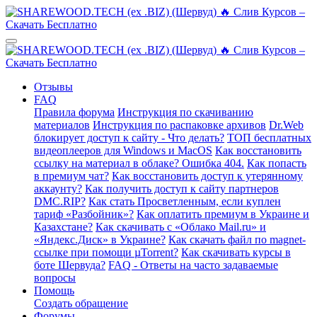
Отзывы
FAQ
Правила форума
Инструкция по скачиванию
материалов
Инструкция по распаковке архивов
Dr.Web
блокирует доступ к сайту - Что делать?
ТОП бесплатных
видеоплееров для Windows и MacOS
Как восстановить
ссылку на материал в облаке? Ошибка 404.
Как попасть
в премиум чат?
Как восстановить доступ к утерянному
аккаунту?
Как получить доступ к сайту партнеров
DMC.RIP?
Как стать Просветленным, если куплен
тариф «Разбойник»?
Как оплатить премиум в Украине и
Казахстане?
Как скачивать с «Облако Mail.ru» и
«Яндекс.Диск» в Украине?
Как скачать файл по magnet-
ссылке при помощи µTorrent?
Как скачивать курсы в
боте Шервуда?
FAQ - Ответы на часто задаваемые
вопросы
Помощь
Создать обращение
Форумы