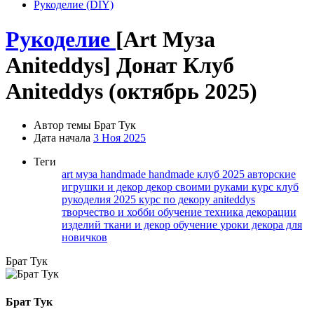
Рукоделие (DIY)
Рукоделие
[Art Муза
Aniteddys] Донат Клуб
Aniteddys (октябрь 2025)
Автор темы
Брат Тук
Дата начала
3 Ноя 2025
Теги
art муза handmade
handmade клуб 2025
авторские
игрушки и декор
декор своими руками курс
клуб
рукоделия 2025
курс по декору aniteddys
творчество и хобби обучение
техника декорации
изделий
ткани и декор обучение
уроки декора для
новичков
Брат Тук
Брат Тук