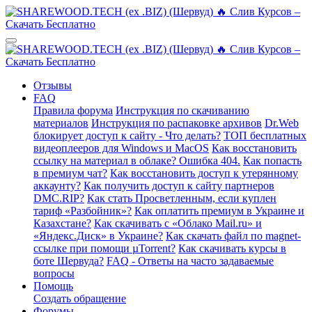
Отзывы
FAQ
Правила форума
Инструкция по скачиванию
материалов
Инструкция по распаковке архивов
Dr.Web
блокирует доступ к сайту - Что делать?
ТОП бесплатных
видеоплееров для Windows и MacOS
Как восстановить
ссылку на материал в облаке? Ошибка 404.
Как попасть
в премиум чат?
Как восстановить доступ к утерянному
аккаунту?
Как получить доступ к сайту партнеров
DMC.RIP?
Как стать Просветленным, если куплен
тариф «Разбойник»?
Как оплатить премиум в Украине и
Казахстане?
Как скачивать с «Облако Mail.ru» и
«Яндекс.Диск» в Украине?
Как скачать файл по magnet-
ссылке при помощи µTorrent?
Как скачивать курсы в
боте Шервуда?
FAQ - Ответы на часто задаваемые
вопросы
Помощь
Создать обращение
Форумы