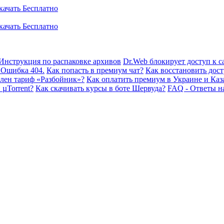
Инструкция по распаковке архивов
Dr.Web блокирует доступ к са
 Ошибка 404.
Как попасть в премиум чат?
Как восстановить дост
плен тариф «Разбойник»?
Как оплатить премиум в Украине и Каз
 µTorrent?
Как скачивать курсы в боте Шервуда?
FAQ - Ответы н