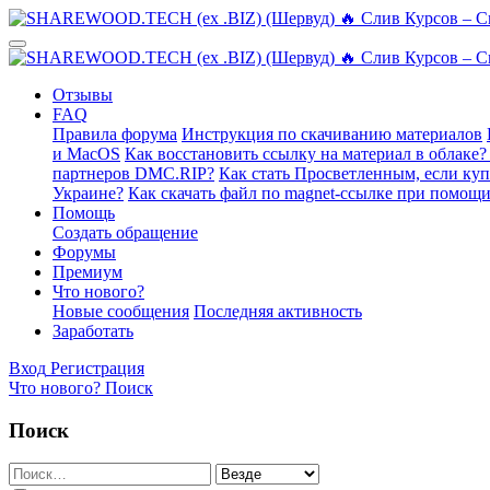
Отзывы
FAQ
Правила форума
Инструкция по скачиванию материалов
и MacOS
Как восстановить ссылку на материал в облаке?
партнеров DMC.RIP?
Как стать Просветленным, если ку
Украине?
Как скачать файл по magnet-ссылке при помощи
Помощь
Создать обращение
Форумы
Премиум
Что нового?
Новые сообщения
Последняя активность
Заработать
Вход
Регистрация
Что нового?
Поиск
Поиск