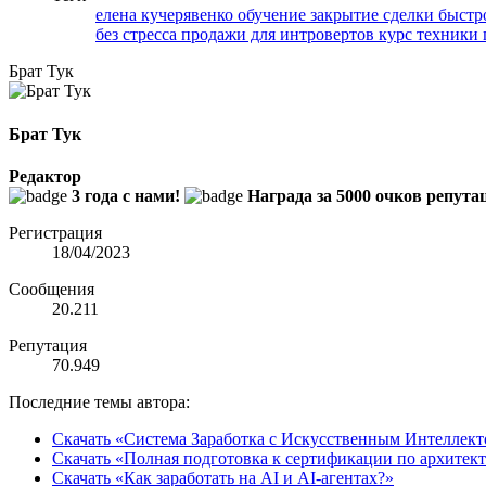
елена кучерявенко обучение
закрытие сделки быст
без стресса
продажи для интровертов курс
техники 
Брат Тук
Брат Тук
Редактор
3 года с нами!
Награда за 5000 очков репута
Регистрация
18/04/2023
Сообщения
20.211
Репутация
70.949
Последние темы автора:
Скачать «Система Заработка с Искусственным Интеллектом
Скачать «Полная подготовка к сертификации по архитект
Скачать «Как заработать на AI и AI-агентах?»