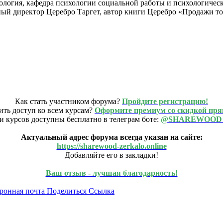
ология, кафедра психологии социальной работы и психологическ
ый директор Церебро Таргет, автор книги Церебро «Продажи тов
Как стать участником форума?
Пройдите регистрацию!
ить доступ ко всем курсам?
Оформите премиум со скидкой пря
и курсов доступны бесплатно в телеграм боте:
@SHAREWOOD
Актуальный адрес форума всегда указан на сайте:
https://sharewood-zerkalo.online
Добавляйте его в закладки!
Ваш отзыв - лучшая благодарность!
ронная почта
Поделиться
Ссылка