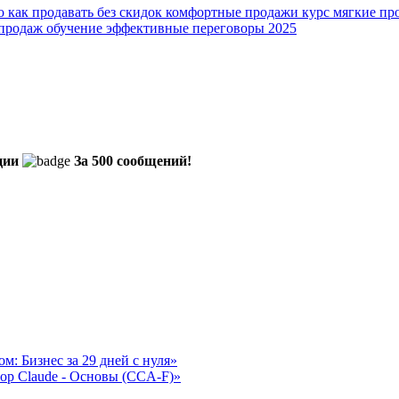
ро
как продавать без скидок
комфортные продажи курс
мягкие пр
продаж обучение
эффективные переговоры 2025
ции
За 500 сообщений!
: Бизнес за 29 дней с нуля»
ор Claude - Основы (CCA-F)»