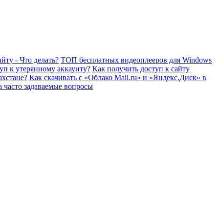
йту - Что делать?
ТОП бесплатных видеоплееров для Windows
уп к утерянному аккаунту?
Как получить доступ к сайту
ахстане?
Как скачивать с «Облако Mail.ru» и «Яндекс.Диск» в
а часто задаваемые вопросы