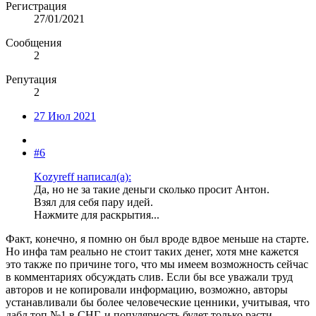
Регистрация
27/01/2021
Сообщения
2
Репутация
2
27 Июл 2021
#6
Kozyreff написал(а):
Да, но не за такие деньги сколько просит Антон.
Взял для себя пару идей.
Нажмите для раскрытия...
Факт, конечно, я помню он был вроде вдвое меньше на старте.
Но инфа там реально не стоит таких денег, хотя мне кажется
это также по причине того, что мы имеем возможность сейчас
в комментариях обсуждать слив. Если бы все уважали труд
авторов и не копировали информацию, возможно, авторы
устанавливали бы более человеческие ценники, учитывая, что
дабл топ №1 в СНГ, и популярность будет только расти,