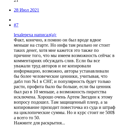
21
28 Июл 2021
#7
lexalepexa написал(а):
Факт, конечно, я помню он был вроде вдвое
меньше на старте. Но инфа там реально не стоит
таких денег, хотя мне кажется это также по
причине того, что мы имеем возможность сейчас в
комментариях обсуждать слив. Если бы все
уважали труд авторов и не копировали
информацию, возможно, авторы устанавливали
бы более человеческие ценники, учитывая, что
дабл топ №1 в СНГ, и популярность будет только
расти, профита было бы больше, если бы ценник
был раз в 10 меньше, а возможность пиратства
исключена. Хорошо очень Артем Звездин к этому
вопросу подошел. Там защищенный плеер, а за
копирование приходит повесточка из суда и штраф
на циклопические суммы. Но и курс стоит не 500$
а всего то 50.
Нажмите для раскрытия...