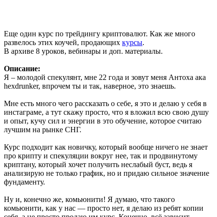
Еще один курс по трейдингу криптовалют. Как же много
развелось этих коучей, продающих
курсы
.
В архиве 8 уроков, вебинары и доп. материалы.
Описание:
Я – молодой спекулянт, мне 22 года и зовут меня Антоха ака
hexdrunker, впрочем ты и так, наверное, это знаешь.
Мне есть много чего рассказать о себе, я это и делаю у себя в
инстаграме, а тут скажу просто, что я вложил всю свою душу
и опыт, кучу сил и энергии в это обучение, которое считаю
лучшим на рынке СНГ.
Курс подходит как новичку, который вообще ничего не знает
про крипту и спекуляции вокруг нее, так и продвинутому
криптану, который хочет получить неслабый буст, ведь я
анализирую не только график, но и придаю сильное значение
фундаменту.
Ну и, конечно же, комьюнити! Я думаю, что такого
комьюнити, как у нас — просто нет, я делаю из ребят копии
себя, а не просто продаю им курс. Конечно, всё зависит