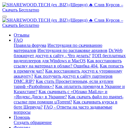
Отзывы
FAQ
Правила форума
Инструкция по скачиванию
материалов
Инструкция по распаковке архивов
Dr.Web
блокирует доступ к сайту - Что делать?
ТОП бесплатных
видеоплееров для Windows и MacOS
Как восстановить
ссылку на материал в облаке? Ошибка 404.
Как попасть
в премиум чат?
Как восстановить доступ к утерянному
аккаунту?
Как получить доступ к сайту партнеров
DMC.RIP?
Как стать Просветленным, если куплен
тариф «Разбойник»?
Как оплатить премиум в Украине и
Казахстане?
Как скачивать с «Облако Mail.ru» и
«Яндекс.Диск» в Украине?
Как скачать файл по magnet-
ссылке при помощи µTorrent?
Как скачивать курсы в
боте Шервуда?
FAQ - Ответы на часто задаваемые
вопросы
Помощь
Создать обращение
Форумы