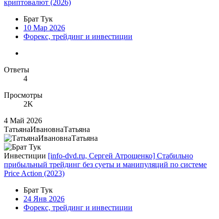
криптовалют (2026)
Брат Тук
10 Мар 2026
Форекс, трейдинг и инвестиции
Ответы
4
Просмотры
2K
4 Май 2026
ТатьянаИвановнаТатьяна
Инвестиции
[info-dvd.ru, Сергей Атрощенко] Стабильно
прибыльный трейдинг без суеты и манипуляций по системе
Price Action (2023)
Брат Тук
24 Янв 2026
Форекс, трейдинг и инвестиции