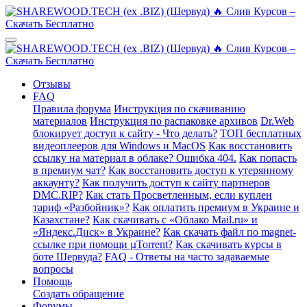
Отзывы
FAQ
Правила форума
Инструкция по скачиванию
материалов
Инструкция по распаковке архивов
Dr.Web
блокирует доступ к сайту - Что делать?
ТОП бесплатных
видеоплееров для Windows и MacOS
Как восстановить
ссылку на материал в облаке? Ошибка 404.
Как попасть
в премиум чат?
Как восстановить доступ к утерянному
аккаунту?
Как получить доступ к сайту партнеров
DMC.RIP?
Как стать Просветленным, если куплен
тариф «Разбойник»?
Как оплатить премиум в Украине и
Казахстане?
Как скачивать с «Облако Mail.ru» и
«Яндекс.Диск» в Украине?
Как скачать файл по magnet-
ссылке при помощи µTorrent?
Как скачивать курсы в
боте Шервуда?
FAQ - Ответы на часто задаваемые
вопросы
Помощь
Создать обращение
Форумы