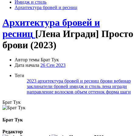
Имидж и стиль
Архитектура бровей и ресниц
Архитектура бровей и
ресниц
[Лена Игради] Просто
брови (2023)
Автор темы
Брат Тук
Дата начала
26 Сен 2023
Теги
2023
архитектура бровей и ресниц
брови
вебинар
заклинатели бровей
имидж и стиль
лена игради
направление волосков
объем
оттенок
форма
шаги
Брат Тук
Брат Тук
Редактор