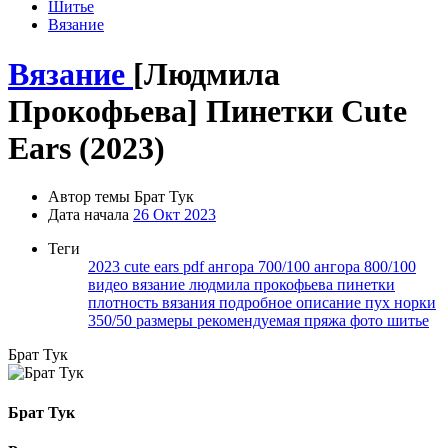
Шитье
Вязание
Вязание
[Людмила
Прокофьева] Пинетки Cute
Ears (2023)
Автор темы
Брат Тук
Дата начала
26 Окт 2023
Теги
2023
cute ears
pdf
ангора 700/100
ангора 800/100
видео
вязание
людмила прокофьева
пинетки
плотность вязания
подробное описание
пух норки
350/50
размеры
рекомендуемая пряжа
фото
шитье
Брат Тук
Брат Тук