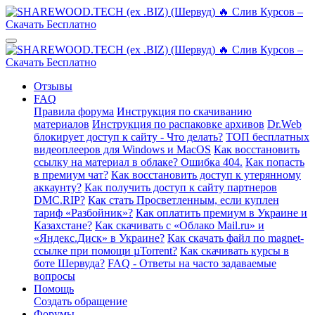
Отзывы
FAQ
Правила форума
Инструкция по скачиванию
материалов
Инструкция по распаковке архивов
Dr.Web
блокирует доступ к сайту - Что делать?
ТОП бесплатных
видеоплееров для Windows и MacOS
Как восстановить
ссылку на материал в облаке? Ошибка 404.
Как попасть
в премиум чат?
Как восстановить доступ к утерянному
аккаунту?
Как получить доступ к сайту партнеров
DMC.RIP?
Как стать Просветленным, если куплен
тариф «Разбойник»?
Как оплатить премиум в Украине и
Казахстане?
Как скачивать с «Облако Mail.ru» и
«Яндекс.Диск» в Украине?
Как скачать файл по magnet-
ссылке при помощи µTorrent?
Как скачивать курсы в
боте Шервуда?
FAQ - Ответы на часто задаваемые
вопросы
Помощь
Создать обращение
Форумы