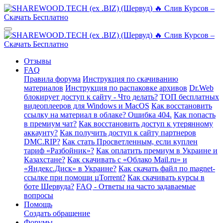
Отзывы
FAQ
Правила форума
Инструкция по скачиванию
материалов
Инструкция по распаковке архивов
Dr.Web
блокирует доступ к сайту - Что делать?
ТОП бесплатных
видеоплееров для Windows и MacOS
Как восстановить
ссылку на материал в облаке? Ошибка 404.
Как попасть
в премиум чат?
Как восстановить доступ к утерянному
аккаунту?
Как получить доступ к сайту партнеров
DMC.RIP?
Как стать Просветленным, если куплен
тариф «Разбойник»?
Как оплатить премиум в Украине и
Казахстане?
Как скачивать с «Облако Mail.ru» и
«Яндекс.Диск» в Украине?
Как скачать файл по magnet-
ссылке при помощи µTorrent?
Как скачивать курсы в
боте Шервуда?
FAQ - Ответы на часто задаваемые
вопросы
Помощь
Создать обращение
Форумы