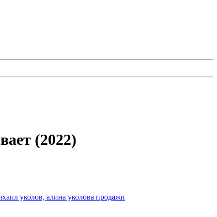
вает (2022)
ихаил уколов, алина уколова
продажи