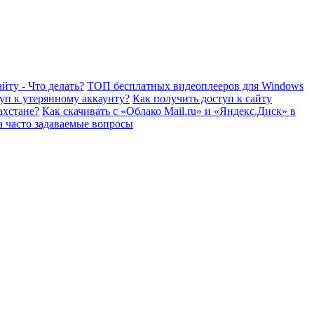
йту - Что делать?
ТОП бесплатных видеоплееров для Windows
уп к утерянному аккаунту?
Как получить доступ к сайту
ахстане?
Как скачивать с «Облако Mail.ru» и «Яндекс.Диск» в
а часто задаваемые вопросы