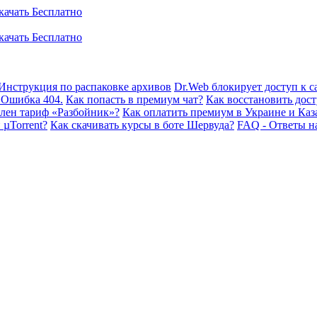
Инструкция по распаковке архивов
Dr.Web блокирует доступ к са
 Ошибка 404.
Как попасть в премиум чат?
Как восстановить дост
плен тариф «Разбойник»?
Как оплатить премиум в Украине и Каз
 µTorrent?
Как скачивать курсы в боте Шервуда?
FAQ - Ответы н