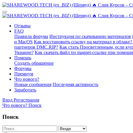
Отзывы
FAQ
Правила форума
Инструкция по скачиванию материалов
и MacOS
Как восстановить ссылку на материал в облаке?
партнеров DMC.RIP?
Как стать Просветленным, если ку
Украине?
Как скачать файл по magnet-ссылке при помощи
Помощь
Создать обращение
Форумы
Премиум
Что нового?
Новые сообщения
Последняя активность
Заработать
Вход
Регистрация
Что нового?
Поиск
Поиск