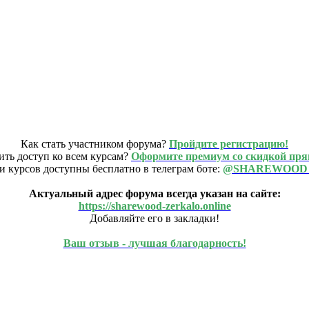
Как стать участником форума?
Пройдите регистрацию!
ить доступ ко всем курсам?
Оформите премиум со скидкой пря
и курсов доступны бесплатно в телеграм боте:
@SHAREWOOD
Актуальный адрес форума всегда указан на сайте:
https://sharewood-zerkalo.online
Добавляйте его в закладки!
Ваш отзыв - лучшая благодарность!