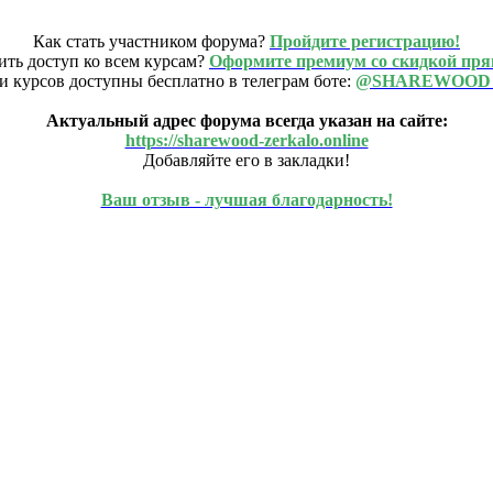
Как стать участником форума?
Пройдите регистрацию!
ить доступ ко всем курсам?
Оформите премиум со скидкой пря
и курсов доступны бесплатно в телеграм боте:
@SHAREWOOD
Актуальный адрес форума всегда указан на сайте:
https://sharewood-zerkalo.online
Добавляйте его в закладки!
Ваш отзыв - лучшая благодарность!