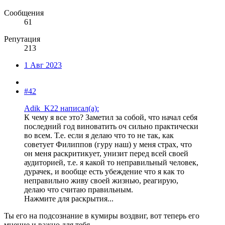
Сообщения
61
Репутация
213
1 Авг 2023
#42
Adik_K22 написал(а):
К чему я все это? Заметил за собой, что начал себя
последний год виноватить оч сильно практически
во всем. Т.е. если я делаю что то не так, как
советует Филиппов (гуру наш) у меня страх, что
он меня раскритикует, унизит перед всей своей
аудиторией, т.е. я какой то неправильный человек,
дурачек, и вообще есть убеждение что я как то
неправильно живу своей жизнью, реагирую,
делаю что считаю правильным.
Нажмите для раскрытия...
Ты его на подсознание в кумиры воздвиг, вот теперь его
мнение и важно для тебя.