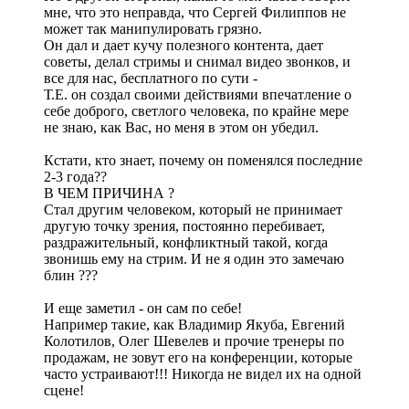
мне, что это неправда, что Сергей Филиппов не
может так манипулировать грязно.
Он дал и дает кучу полезного контента, дает
советы, делал стримы и снимал видео звонков, и
все для нас, бесплатного по сути -
Т.Е. он создал своими действиями впечатление о
себе доброго, светлого человека, по крайне мере
не знаю, как Вас, но меня в этом он убедил.
Кстати, кто знает, почему он поменялся последние
2-3 года??
В ЧЕМ ПРИЧИНА ?
Стал другим человеком, который не принимает
другую точку зрения, постоянно перебивает,
раздражительный, конфликтный такой, когда
звонишь ему на стрим. И не я один это замечаю
блин ???
И еще заметил - он сам по себе!
Например такие, как Владимир Якуба, Евгений
Колотилов, Олег Шевелев и прочие тренеры по
продажам, не зовут его на конференции, которые
часто устраивают!!! Никогда не видел их на одной
сцене!