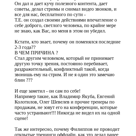
Он дал и дает кучу полезного контента, дает
советы, делал стримы и снимал видео звонков, и
все для нас, бесплатного по сути -
Т.Е. он создал своими действиями впечатление о
себе доброго, светлого человека, по крайне мере
не знаю, как Вас, но меня в этом он убедил.
Кстати, кто знает, почему он поменялся последние
2-3 года??
В ЧЕМ ПРИЧИНА ?
Стал другим человеком, который не принимает
другую точку зрения, постоянно перебивает,
раздражительный, конфликтный такой, когда
звонишь ему на стрим. И не я один это замечаю
блин ???
И еще заметил - он сам по себе!
Например такие, как Владимир Якуба, Евгений
Колотилов, Олег Шевелев и прочие тренеры по
продажам, не зовут его на конференции, которые
часто устраивают!!! Никогда не видел их на одной
сцене!
Так же интересно, почему Филиппов не проводит
открытые тренинги оффлайн, как это делал ранее