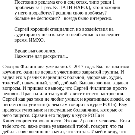
Постоянно реклама его в соц сетях, типо реши 1
проблему за 1 раз. КСТАТИ НАРОД, кто проходил
у него проработку? решили свою проблему?
больше не беспокоит? - всегда было интересно.
Сергей хороший специалист, но воздействия на
аудиторию у него какие то необычные в последнее
время. ИМХО.
Вроде выговорился...
Нажмите для раскрытия...
Смотрю Филиппова уже давно. С 2017 года. Был на платном
коучинге, один из первых участников закрытой группы. И
видел его в разных вариациях: больной, здоровый, худой,
толстый, накачанный, злой, добрый. Бывало звонил, задавал
вопросы. И пришел к выводу, что Сергей Филиппов просто
человек. Прав ты или ты тупой зависит от его настроения.
Сергей как раз таки не любит умных и креативных людей, он
пытается их унизить (о чем сам говорит в курсе РОПа). Ему
нравятся тупенькие и послушные болванчики, которые от
него тащатся. Сравни его подачу в курсе РОПа и
Клиентоориентированности. Это же 2 разных человека. Если
тебе кто-то, даже очень уважаемый тобой, говорит, что ты
дебил - совершенно не значит, что это так. Имей в виду, что