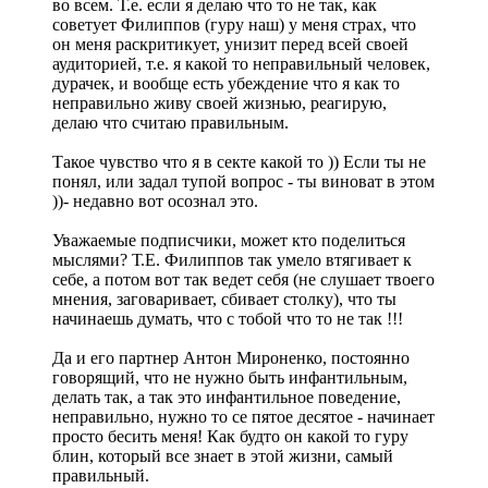
во всем. Т.е. если я делаю что то не так, как
советует Филиппов (гуру наш) у меня страх, что
он меня раскритикует, унизит перед всей своей
аудиторией, т.е. я какой то неправильный человек,
дурачек, и вообще есть убеждение что я как то
неправильно живу своей жизнью, реагирую,
делаю что считаю правильным.
Такое чувство что я в секте какой то )) Если ты не
понял, или задал тупой вопрос - ты виноват в этом
))- недавно вот осознал это.
Уважаемые подписчики, может кто поделиться
мыслями? Т.Е. Филиппов так умело втягивает к
себе, а потом вот так ведет себя (не слушает твоего
мнения, заговаривает, сбивает столку), что ты
начинаешь думать, что с тобой что то не так !!!
Да и его партнер Антон Мироненко, постоянно
говорящий, что не нужно быть инфантильным,
делать так, а так это инфантильное поведение,
неправильно, нужно то се пятое десятое - начинает
просто бесить меня! Как будто он какой то гуру
блин, который все знает в этой жизни, самый
правильный.