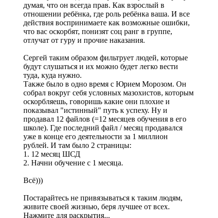
думая, что он всегда прав. Как взрослый в
отношении ребёнка, где роль ребёнка ваша. И все
действия воспринимаете как возможные ошибки,
что вас оскорбят, понизят соц ранг в группе,
отлучат от гуру и прочие наказания.
Сергей таким образом фильтрует людей, которые
будут слушаться и их можно будет легко вести
туда, куда нужно.
Также было в одно время с Юрием Морозом. Он
собрал вокруг себя условных мазохистов, которым
оскорбляешь, говоришь какие они плохие и
показывал "истинный" путь к успеху. Ну и
продавал 12 файлов (=12 месяцев обучения в его
школе). Где последний файл / месяц продавался
уже в конце его деятельности за 1 миллион
рублей. И там было 2 страницы:
1. 12 месяц ШСД
2. Начни обучение с 1 месяца.
Всё)))
Постарайтесь не привязываться к таким людям,
живите своей жизнью, беря лучшее от всех.
Нажмите для раскрытия...