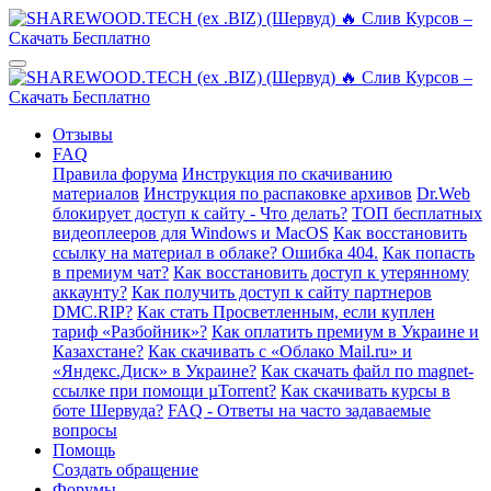
Отзывы
FAQ
Правила форума
Инструкция по скачиванию
материалов
Инструкция по распаковке архивов
Dr.Web
блокирует доступ к сайту - Что делать?
ТОП бесплатных
видеоплееров для Windows и MacOS
Как восстановить
ссылку на материал в облаке? Ошибка 404.
Как попасть
в премиум чат?
Как восстановить доступ к утерянному
аккаунту?
Как получить доступ к сайту партнеров
DMC.RIP?
Как стать Просветленным, если куплен
тариф «Разбойник»?
Как оплатить премиум в Украине и
Казахстане?
Как скачивать с «Облако Mail.ru» и
«Яндекс.Диск» в Украине?
Как скачать файл по magnet-
ссылке при помощи µTorrent?
Как скачивать курсы в
боте Шервуда?
FAQ - Ответы на часто задаваемые
вопросы
Помощь
Создать обращение
Форумы