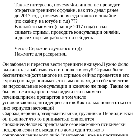
Так же интересно, почему Филиппов не проводит
открытые тренинги оффлайн, как это делал ранее
до 2017 года, почему он всегда только в онлайне
(по скайпу, на ютубе и т.д) ???
В какой то момент (в конце 2017 года) начал
снимать стримы, проводить консультации онлайн,
и до сих пор так работает по сей день !
Чего с Серожой случилось то )))
Нажмите для раскрытия...
Он заболел и перестал вести тренинги вживую.Нужно было
выживать ,зарабатывать и он пошел в ютуб.Стримы были
бесплатными(хотя многое из стримов сейчас продается в его
курсах),но надо понимать,что там он находил себе клиентов
на персональные консультации и конечно же пиар. Таким он
был всю жизнь,просто мы видели его в момент
лечения,приема препаратов,в том числе
успокаивающих,антидепрессантов.Как только пошел отказ от
них,вернулся настоящий
Сырожа,нервный,раздражительный,трусливый.Периодически
он начинает что то принимать,и становится
спокойнее.Человек представьте себе насколько психически
нездоров.если не выходит из дома один,только в
совпровождении кого либо,"партнеров",уже не протяжении