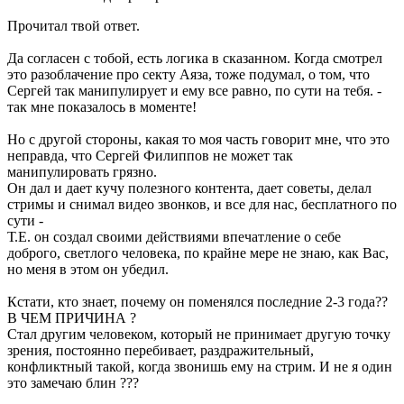
Прочитал твой ответ.
Да согласен с тобой, есть логика в сказанном. Когда смотрел
это разоблачение про секту Аяза, тоже подумал, о том, что
Сергей так манипулирует и ему все равно, по сути на тебя. -
так мне показалось в моменте!
Но с другой стороны, какая то моя часть говорит мне, что это
неправда, что Сергей Филиппов не может так
манипулировать грязно.
Он дал и дает кучу полезного контента, дает советы, делал
стримы и снимал видео звонков, и все для нас, бесплатного по
сути -
Т.Е. он создал своими действиями впечатление о себе
доброго, светлого человека, по крайне мере не знаю, как Вас,
но меня в этом он убедил.
Кстати, кто знает, почему он поменялся последние 2-3 года??
В ЧЕМ ПРИЧИНА ?
Стал другим человеком, который не принимает другую точку
зрения, постоянно перебивает, раздражительный,
конфликтный такой, когда звонишь ему на стрим. И не я один
это замечаю блин ???