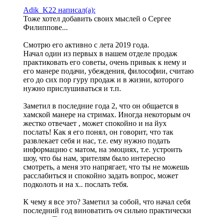
Adik_K22 написал(а):
Тоже хотел добавить своих мыслей о Сергее
Филиппове...
Смотрю его активно с лета 2019 года.
Начал один из первых в нашем отделе продаж
практиковать его советы, очень привык к нему и
его манере подачи, убеждения, философии, считаю
его до сих пор гуру продаж и в жизни, которого
нужно прислушиваться и т.п.
Заметил в последние года 2, что он общается в
хамской манере на стримах. Иногда некоторым оч
жестко отвечает , может спокойно и на йух
послать! Как я его понял, он говорит, что так
развлекает себя и нас, т.е. ему нужно подать
информацию с матом, на эмоциях, т.е. устроить
шоу, что бы нам, зрителям было интересно
смотреть, а меня это напрягает, что ты не можешь
расслабиться и спокойно задать вопрос, может
подколоть и на х.. послать тебя.
К чему я все это? Заметил за собой, что начал себя
последний год виноватить оч сильно практически