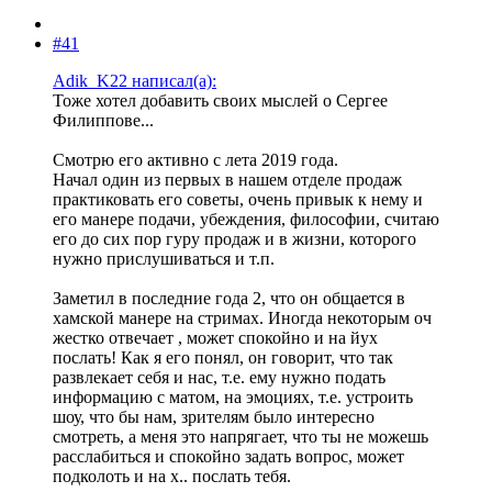
#41
Adik_K22 написал(а):
Тоже хотел добавить своих мыслей о Сергее
Филиппове...
Смотрю его активно с лета 2019 года.
Начал один из первых в нашем отделе продаж
практиковать его советы, очень привык к нему и
его манере подачи, убеждения, философии, считаю
его до сих пор гуру продаж и в жизни, которого
нужно прислушиваться и т.п.
Заметил в последние года 2, что он общается в
хамской манере на стримах. Иногда некоторым оч
жестко отвечает , может спокойно и на йух
послать! Как я его понял, он говорит, что так
развлекает себя и нас, т.е. ему нужно подать
информацию с матом, на эмоциях, т.е. устроить
шоу, что бы нам, зрителям было интересно
смотреть, а меня это напрягает, что ты не можешь
расслабиться и спокойно задать вопрос, может
подколоть и на х.. послать тебя.