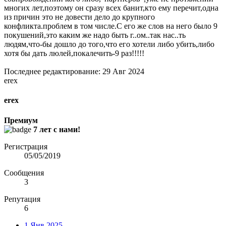
многих лет,поэтому он сразу всех банит,кто ему перечит,одна
из причин это не довести дело до крупного
конфликта.проблем в том числе.С его же слов на него было 9
покушений,это каким же надо быть г..ом..так нас..ть
людям,что-бы дошло до того,что его хотели либо убить,либо
хотя бы дать люлей,покалечить-9 раз!!!!!
Последнее редактирование:
29 Авг 2024
erex
erex
Премиум
7 лет с нами!
Регистрация
05/05/2019
Сообщения
3
Репутация
6
1 Янв 2025