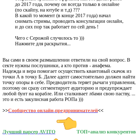
до 2017 года, почему он всегда только в онлайне
(по скайпу, на ютубе и т.д) ???
В какой то момент (в конце 2017 года) начал
снимать стримы, проводить консультации онлайн,
и до сих пор так работает по сей день !
Чего с Серожой случилось то )))
Нажмите для раскрытия...
Вы сами в своем размышлении ответили на свой вопрос. В
секте нужны послушники, а кто против - анафема.
Надежда и вера помогает осуществить квантовый скачок из
точки А в точку Б. Далее адепт самостоятельно должен найти
точку опоры в себе. Предводитель теряет рычаги управления,
поэтому он сразу сегментирует аудиторию и предупреждает
любой бунт на корабле. Или сталкивает лбами свою паству, ...
это и есть закулисная работа РОПа )))
>>
Сообщество онлайн-предпринимателей
<<
Лучший парсер AVITO
ТОП+анализ конкурентов