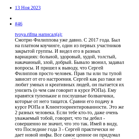
13 Ноя 2023
#46
tvoya.rifma написал(а):
Смотрю Филиппова уже давно. С 2017 года. Был
на платном коучинге, один из первых участников
закрытой группы. И видел его в разных
вариациях: больной, здоровый, худой, толстый,
накачанный, злой, добрый. Бывало звонил, задавал
вопросы. И пришел к выводу, что Сергей
Филиппов просто человек. Прав ты или ты тупой
зависит от его настроения. Сергей как раз таки не
любит умных и креативных людей, он пытается их
унизить (о чем сам говорит в курсе РОПа). Ему
нравятся тупенькие и послушные болванчики,
которые от него тащатся. Сравни его подачу в
курсе РОПа и Клиентоориентированности. Это же
2 разных человека. Если тебе кто-то, даже очень
уважаемый тобой, говорит, что ты дебил -
совершенно не значит, что это так. Имей в виду,
что Последние года 3 - Сергей практически не
дает новой инфы. Все самое ценное он придумал