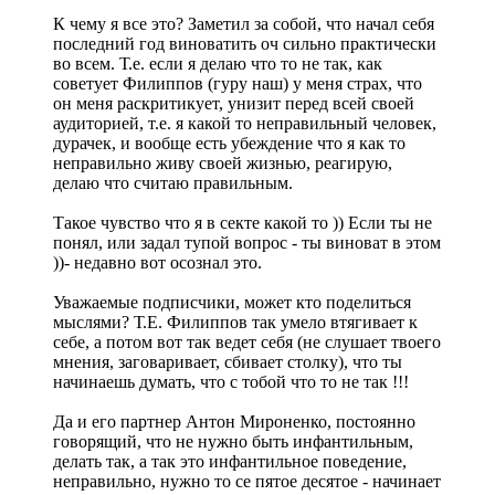
К чему я все это? Заметил за собой, что начал себя
последний год виноватить оч сильно практически
во всем. Т.е. если я делаю что то не так, как
советует Филиппов (гуру наш) у меня страх, что
он меня раскритикует, унизит перед всей своей
аудиторией, т.е. я какой то неправильный человек,
дурачек, и вообще есть убеждение что я как то
неправильно живу своей жизнью, реагирую,
делаю что считаю правильным.
Такое чувство что я в секте какой то )) Если ты не
понял, или задал тупой вопрос - ты виноват в этом
))- недавно вот осознал это.
Уважаемые подписчики, может кто поделиться
мыслями? Т.Е. Филиппов так умело втягивает к
себе, а потом вот так ведет себя (не слушает твоего
мнения, заговаривает, сбивает столку), что ты
начинаешь думать, что с тобой что то не так !!!
Да и его партнер Антон Мироненко, постоянно
говорящий, что не нужно быть инфантильным,
делать так, а так это инфантильное поведение,
неправильно, нужно то се пятое десятое - начинает