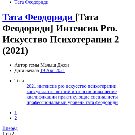
Тата Феодориди
Тата Феодориди
[Тата
Феодориди] Интенсив Pro.
Искусство Психотерапии 2
(2021)
Автор темы
Малыш Джон
Дата начала
19 Авг 2021
Теги
2021
интенсив pro
искусство психотерапии
консультанты
летний интенсив
повышение
квалификации
практикующие специалисты
профессиональный уровень
тата феодориди
1
2
Вперёд
1 из 2