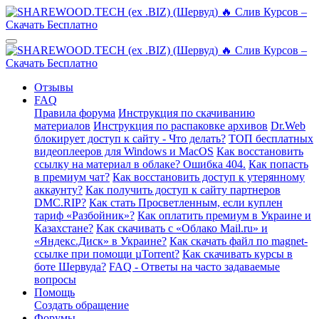
Отзывы
FAQ
Правила форума
Инструкция по скачиванию
материалов
Инструкция по распаковке архивов
Dr.Web
блокирует доступ к сайту - Что делать?
ТОП бесплатных
видеоплееров для Windows и MacOS
Как восстановить
ссылку на материал в облаке? Ошибка 404.
Как попасть
в премиум чат?
Как восстановить доступ к утерянному
аккаунту?
Как получить доступ к сайту партнеров
DMC.RIP?
Как стать Просветленным, если куплен
тариф «Разбойник»?
Как оплатить премиум в Украине и
Казахстане?
Как скачивать с «Облако Mail.ru» и
«Яндекс.Диск» в Украине?
Как скачать файл по magnet-
ссылке при помощи µTorrent?
Как скачивать курсы в
боте Шервуда?
FAQ - Ответы на часто задаваемые
вопросы
Помощь
Создать обращение
Форумы