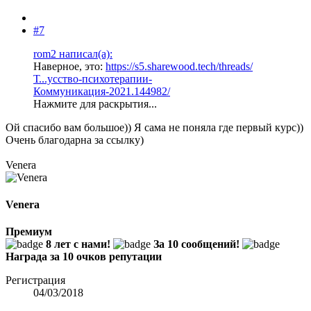
#7
rom2 написал(а):
Наверное, это:
https://s5.sharewood.tech/threads/
Т...усство-психотерапии-
Коммуникация-2021.144982/
Нажмите для раскрытия...
Ой спасибо вам большое)) Я сама не поняла где первый курс))
Очень благодарна за ссылку)
Venera
Venera
Премиум
8 лет с нами!
За 10 сообщений!
Награда за 10 очков репутации
Регистрация
04/03/2018