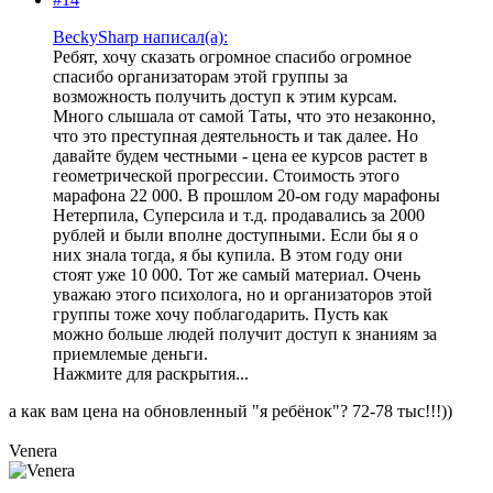
BeckySharp написал(а):
Ребят, хочу сказать огромное спасибо огромное
спасибо организаторам этой группы за
возможность получить доступ к этим курсам.
Много слышала от самой Таты, что это незаконно,
что это преступная деятельность и так далее. Но
давайте будем честными - цена ее курсов растет в
геометрической прогрессии. Стоимость этого
марафона 22 000. В прошлом 20-ом году марафоны
Нетерпила, Суперсила и т.д. продавались за 2000
рублей и были вполне доступными. Если бы я о
них знала тогда, я бы купила. В этом году они
стоят уже 10 000. Тот же самый материал. Очень
уважаю этого психолога, но и организаторов этой
группы тоже хочу поблагодарить. Пусть как
можно больше людей получит доступ к знаниям за
приемлемые деньги.
Нажмите для раскрытия...
а как вам цена на обновленный "я ребёнок"? 72-78 тыс!!!))
Venera