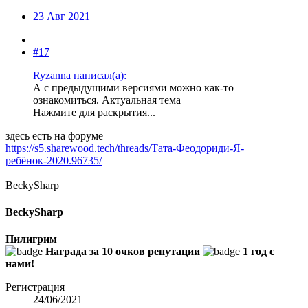
23 Авг 2021
#17
Ryzanna написал(а):
А с предыдущими версиями можно как-то
ознакомиться. Актуальная тема
Нажмите для раскрытия...
здесь есть на форуме
https://s5.sharewood.tech/threads/Тата-Феодориди-Я-
ребёнок-2020.96735/
BeckySharp
BeckySharp
Пилигрим
Награда за 10 очков репутации
1 год с
нами!
Регистрация
24/06/2021