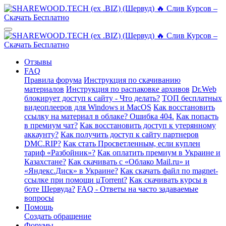
Отзывы
FAQ
Правила форума
Инструкция по скачиванию
материалов
Инструкция по распаковке архивов
Dr.Web
блокирует доступ к сайту - Что делать?
ТОП бесплатных
видеоплееров для Windows и MacOS
Как восстановить
ссылку на материал в облаке? Ошибка 404.
Как попасть
в премиум чат?
Как восстановить доступ к утерянному
аккаунту?
Как получить доступ к сайту партнеров
DMC.RIP?
Как стать Просветленным, если куплен
тариф «Разбойник»?
Как оплатить премиум в Украине и
Казахстане?
Как скачивать с «Облако Mail.ru» и
«Яндекс.Диск» в Украине?
Как скачать файл по magnet-
ссылке при помощи µTorrent?
Как скачивать курсы в
боте Шервуда?
FAQ - Ответы на часто задаваемые
вопросы
Помощь
Создать обращение
Форумы