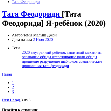
Тата Феодориди
Тата Феодориди
[Тата
Феодориди] Я-ребёнок (2020)
Автор темы
Малыш Джон
Дата начала
2 Июл 2020
Теги
2020
внутренний ребенок
защитный механизм
осознание обиды
отслеживание роли обиды
прощение
разрушение шаблонов
соматические
проявления
тата феодориди
Назад
1
2
3
First
Назад
3 из 3
Перейти к странице