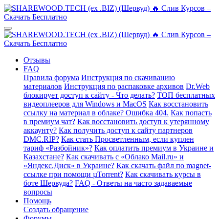
Отзывы
FAQ
Правила форума
Инструкция по скачиванию
материалов
Инструкция по распаковке архивов
Dr.Web
блокирует доступ к сайту - Что делать?
ТОП бесплатных
видеоплееров для Windows и MacOS
Как восстановить
ссылку на материал в облаке? Ошибка 404.
Как попасть
в премиум чат?
Как восстановить доступ к утерянному
аккаунту?
Как получить доступ к сайту партнеров
DMC.RIP?
Как стать Просветленным, если куплен
тариф «Разбойник»?
Как оплатить премиум в Украине и
Казахстане?
Как скачивать с «Облако Mail.ru» и
«Яндекс.Диск» в Украине?
Как скачать файл по magnet-
ссылке при помощи µTorrent?
Как скачивать курсы в
боте Шервуда?
FAQ - Ответы на часто задаваемые
вопросы
Помощь
Создать обращение
Форумы