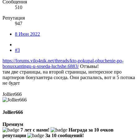
Сообщения
510
Репутация
947
8 Июн 2022
#3
https://forums.vilo4nik.net/threads/kto-pokupal-obuchenie-po-
bonusxantingu-u-soseda-luchshe.6883/
Отзывы!
там две страницы, на второй страницы, интересное про
партнеров бонухантера соседа. Они распались, вот и 5 потока
не будет
Jollier666
Jollier666
Премиум
7 лет с нами!
Награда за 10 очков
репутации
За 10 сообщений!