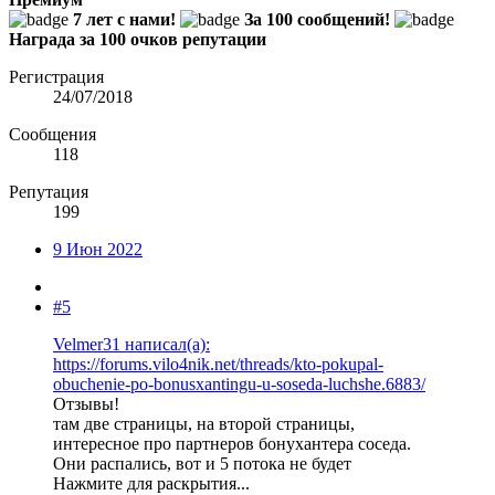
7 лет с нами!
За 100 сообщений!
Награда за 100 очков репутации
Регистрация
24/07/2018
Сообщения
118
Репутация
199
9 Июн 2022
#5
Velmer31 написал(а):
https://forums.vilo4nik.net/threads/kto-pokupal-
obuchenie-po-bonusxantingu-u-soseda-luchshe.6883/
Отзывы!
там две страницы, на второй страницы,
интересное про партнеров бонухантера соседа.
Они распались, вот и 5 потока не будет
Нажмите для раскрытия...