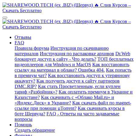
Отзывы
FAQ
Правила форума
Инструкция по скачиванию
материалов
Инструкция по распаковке архивов
Dr.Web
блокирует доступ к сайту - Что делать?
ТОП бесплатных
видеоплееров для Windows и MacOS
Как восстановить
ссылку на материал в облаке? Ошибка 404.
Как попасть
в премиум чат?
Как восстановить доступ к утерянному
аккаунту?
Как получить доступ к сайту партнеров
DMC.RIP?
Как стать Просветленным, если куплен
тариф «Разбойник»?
Как оплатить премиум в Украине и
Казахстане?
Как скачивать с «Облако Mail.ru» и
«Яндекс.Диск» в Украине?
Как скачать файл по magnet-
ссылке при помощи µTorrent?
Как скачивать курсы в
боте Шервуда?
FAQ - Ответы на часто задаваемые
вопросы
Помощь
Создать обращение
Форумы