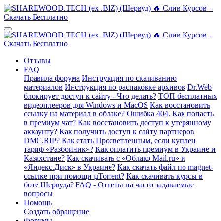
Отзывы
FAQ
Правила форума
Инструкция по скачиванию
материалов
Инструкция по распаковке архивов
Dr.Web
блокирует доступ к сайту - Что делать?
ТОП бесплатных
видеоплееров для Windows и MacOS
Как восстановить
ссылку на материал в облаке? Ошибка 404.
Как попасть
в премиум чат?
Как восстановить доступ к утерянному
аккаунту?
Как получить доступ к сайту партнеров
DMC.RIP?
Как стать Просветленным, если куплен
тариф «Разбойник»?
Как оплатить премиум в Украине и
Казахстане?
Как скачивать с «Облако Mail.ru» и
«Яндекс.Диск» в Украине?
Как скачать файл по magnet-
ссылке при помощи µTorrent?
Как скачивать курсы в
боте Шервуда?
FAQ - Ответы на часто задаваемые
вопросы
Помощь
Создать обращение
Форумы