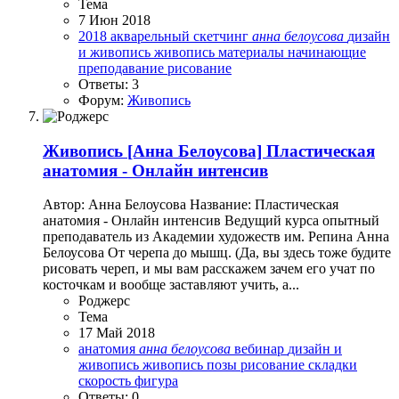
Тема
7 Июн 2018
2018
акварельный скетчинг
анна
белоусова
дизайн
и живопись
живопись
материалы
начинающие
преподавание
рисование
Ответы: 3
Форум:
Живопись
Живопись
[Анна Белоусова] Пластическая
анатомия - Онлайн интенсив
Автор: Анна Белоусова Название: Пластическая
анатомия - Онлайн интенсив Ведущий курса опытный
преподаватель из Академии художеств им. Репина Анна
Белоусова От черепа до мышц. (Да, вы здесь тоже будите
рисовать череп, и мы вам расскажем зачем его учат по
косточкам и вообще заставляют учить, а...
Роджерc
Тема
17 Май 2018
анатомия
анна
белоусова
вебинар
дизайн и
живопись
живопись
позы
рисование
складки
скорость
фигура
Ответы: 0