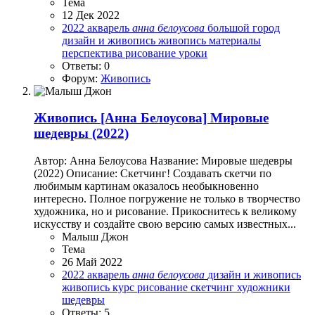
Тема
12 Дек 2022
2022
акварель
анна
белоусова
большой город
дизайн и живопись
живопись
материалы
перспектива
рисование
уроки
Ответы: 0
Форум:
Живопись
Живопись
[Анна Белоусова] Мировые
шедевры (2022)
Автор: Анна Белоусова Название: Мировые шедевры
(2022) Описание: Скетчинг! Создавать скетчи по
любимым картинам оказалось необыкновенно
интересно. Полное погружение не только в творчество
художника, но и рисование. Прикоснитесь к великому
искусству и создайте свою версию самых известных...
Малыш Джон
Тема
26 Май 2022
2022
акварель
анна
белоусова
дизайн и живопись
живопись
курс
рисование
скетчинг
художники
шедевры
Ответы: 5