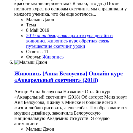
красочным экспериментам? Я знаю, что да :) После
полного курса по основам скетчинга мы спрашивали у
каждого ученика, что бы еще хотелось...
Малыш Джон
Тема
8 Май 2019
2019
анна
белоусова
архитектура
дизайн и
живопись
живопись
курс
обратная связь
путешествие
скетчинг
уроки
Ответы: 11
Форум:
Живопись
Живопись
[Анна Белоусова] Онлайн курс
«Акварельный скетчинг» (2018)
Автор: Анна Белоусова Название: Онлайн курс
«Акварельный скетчинг» (2018) Об авторе: Меня зовут
Аня Белоусова, я живу в Минске и больше всего в
жизни люблю рисовать, а еще собак. По образованию я
моушен дизайнер, закончила Белорусскую
Национальную Академию Искусств. Я создаю
анимации и...
Малыш Джон