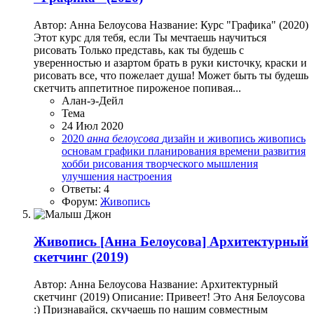
Автор: Анна Белоусова Название: Курс "Графика" (2020)
Этот курс для тебя, если Ты мечтаешь научиться
рисовать Только представь, как ты будешь с
уверенностью и азартом брать в руки кисточку, краски и
рисовать все, что пожелает душа! Может быть ты будешь
скетчить аппетитное пироженое попивая...
Алан-э-Дейл
Тема
24 Июл 2020
2020
анна
белоусова
дизайн и живопись
живопись
основам графики
планирования времени
развития
хобби
рисования
творческого мышления
улучшения настроения
Ответы: 4
Форум:
Живопись
Живопись
[Анна Белоусова] Архитектурный
скетчинг (2019)
Автор: Анна Белоусова Название: Архитектурный
скетчинг (2019) Описание: Привеет! Это Аня Белоусова
:) Признавайся, скучаешь по нашим совместным