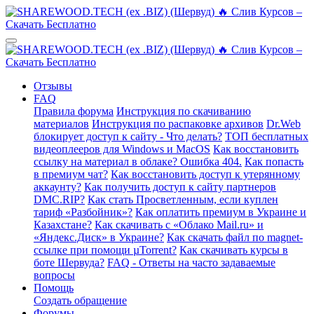
Отзывы
FAQ
Правила форума
Инструкция по скачиванию
материалов
Инструкция по распаковке архивов
Dr.Web
блокирует доступ к сайту - Что делать?
ТОП бесплатных
видеоплееров для Windows и MacOS
Как восстановить
ссылку на материал в облаке? Ошибка 404.
Как попасть
в премиум чат?
Как восстановить доступ к утерянному
аккаунту?
Как получить доступ к сайту партнеров
DMC.RIP?
Как стать Просветленным, если куплен
тариф «Разбойник»?
Как оплатить премиум в Украине и
Казахстане?
Как скачивать с «Облако Mail.ru» и
«Яндекс.Диск» в Украине?
Как скачать файл по magnet-
ссылке при помощи µTorrent?
Как скачивать курсы в
боте Шервуда?
FAQ - Ответы на часто задаваемые
вопросы
Помощь
Создать обращение
Форумы