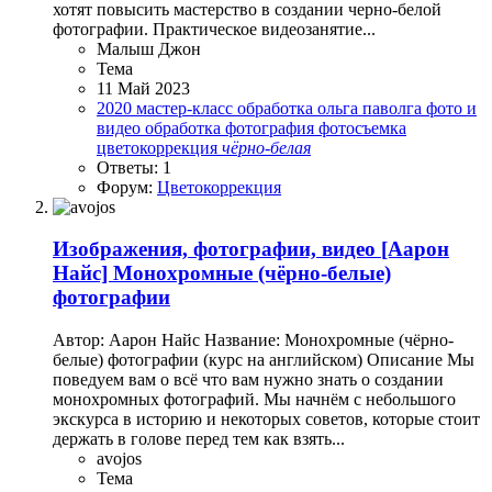
хотят повысить мастерство в создании черно-белой
фотографии. Практическое видеозанятие...
Малыш Джон
Тема
11 Май 2023
2020
мастер-класс
обработка
ольга паволга
фото и
видео обработка
фотография
фотосъемка
цветокоррекция
чёрно-белая
Ответы: 1
Форум:
Цветокоррекция
Изображения, фотографии, видео
[Аарон
Найс] Монохромные (чёрно-белые)
фотографии
Автор: Аарон Найс Название: Монохромные (чёрно-
белые) фотографии (курс на английском) Описание Мы
поведуем вам о всё что вам нужно знать о создании
монохромных фотографий. Мы начнём с небольшого
экскурса в историю и некоторых советов, которые стоит
держать в голове перед тем как взять...
avojos
Тема