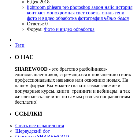
6 Дек 2018
lightroom
phlearn pro
photoshop
аарон найс
история
контраст
монохромная
свет
советы
стиль
тени
фото и видео обработка
фотография
чёрно-белая
Ответы: 0
Форум:
Фото и видео обработка
Теги
О НАС
SHAREWOOD
- это братство разбойников-
единомышленников, стремящихся к повышению своих
профессиональных навыков или освоению новых. На
нашем форуме Вы можете скачать самые свежие и
популярные курсы, книги, тренинги и вебинары, а так
же слитые складчины по самым разным направлениям
бесплатно!
ССЫЛКИ
Снять все ограничения
Шервудский бот
Отзывы о SHAREWOOD