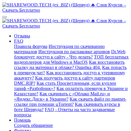
Отзывы
FAQ
Правила форума
Инструкция по скачиванию
материалов
Инструкция по распаковке архивов
Dr.Web
блокирует доступ к сайту - Что делать?
ТОП бесплатных
видеоплееров для Windows и MacOS
Как восстановить
ссылку на материал в облаке? Ошибка 404.
Как попасть
в премиум чат?
Как восстановить доступ к утерянному
аккаунту?
Как получить доступ к сайту партнеров
DMC.RIP?
Как стать Просветленным, если куплен
тариф «Разбойник»?
Как оплатить премиум в Украине и
Казахстане?
Как скачивать с «Облако Mail.ru» и
«Яндекс.Диск» в Украине?
Как скачать файл по magnet-
ссылке при помощи µTorrent?
Как скачивать курсы в
боте Шервуда?
FAQ - Ответы на часто задаваемые
вопросы
Помощь
Создать обращение
Форумы