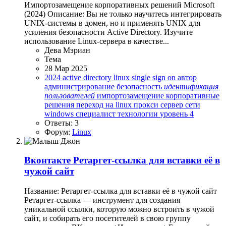
Импортозамещение корпоративных решений Microsoft
(2024) Описание: Вы не только научитесь интегрировать
UNIX-cистемы в домен, но и применять UNIX для
усиления безопасности Active Directory. Изучите
использование Linux-сервера в качестве...
Дева Мэриан
Тема
28 Мар 2025
2024
active directory
linux
single sign on
автор
администрирование
безопасность
идентификация
пользователей
импортозамещение
корпоративные
решения
переход на linux
прокси сервер
сети
windows
специалист
технологии
уровень 4
Ответы: 3
Форум:
Linux
Вконтакте
Ретаргет-ссылка для вставки её в
чужой сайт
Название: Ретаргет-ссылка для вставки её в чужой сайт
Ретаргет-ссылка — инструмент для создания
уникальной ссылки, которую можно встроить в чужой
сайт, и собирать его посетителей в свою группу