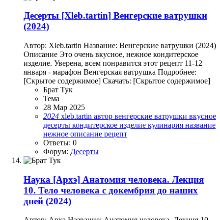
Десерты
[Xleb.tartin] Венгерские ватрушки
(2024)
Автор: Xleb.tartin Название: Венгерские ватрушки (2024)
Описание Это очень вкусное, нежное кондитерское
изделие. Уверена, всем понравится этот рецепт 11-12
января - марафон Венгерская ватрушка Подробнее:
[Скрытое содержимое] Скачать: [Скрытое содержимое]
Брат Тук
Тема
28 Мар 2025
2024
xleb.tartin
автор
венгерские ватрушки
вкусное
десерты
кондитерское изделие
кулинария
название
нежное
описание
рецепт
Ответы: 0
Форум:
Десерты
Наука
[Архэ] Анатомия человека. Лекция
10. Тело человека с докембрия до наших
дней (2024)
Автор: Архэ Название: Анатомия человека. Лекция 10.