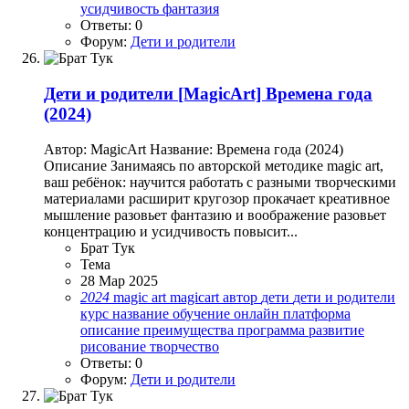
усидчивость
фантазия
Ответы: 0
Форум:
Дети и родители
Дети и родители
[MagicArt] Времена года
(2024)
Автор: MagicArt Название: Времена года (2024)
Описание Занимаясь по авторской методике magic art,
ваш ребёнок: научится работать с разными творческими
материалами расширит кругозор прокачает креативное
мышление разовьет фантазию и воображение разовьет
концентрацию и усидчивость повысит...
Брат Тук
Тема
28 Мар 2025
2024
magic art
magicart
автор
дети
дети и родители
курс
название
обучение
онлайн платформа
описание
преимущества
программа
развитие
рисование
творчество
Ответы: 0
Форум:
Дети и родители