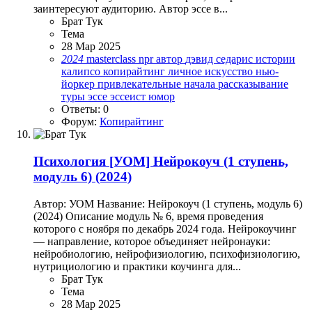
заинтересуют аудиторию. Автор эссе в...
Брат Тук
Тема
28 Мар 2025
2024
masterclass
npr
автор
дэвид седарис
истории
калипсо
копирайтинг
личное искусство
нью-
йоркер
привлекательные начала
рассказывание
туры
эссе
эссеист
юмор
Ответы: 0
Форум:
Копирайтинг
Психология
[УОМ] Нейрокоуч (1 ступень,
модуль 6) (2024)
Автор: УОМ Название: Нейрокоуч (1 ступень, модуль 6)
(2024) Описание модуль № 6, время проведения
которого с ноября по декабрь 2024 года. Нейрокоучинг
— направление, которое объединяет нейронауки:
нейробиологию, нейрофизиологию, психофизиологию,
нутрициологию и практики коучинга для...
Брат Тук
Тема
28 Мар 2025