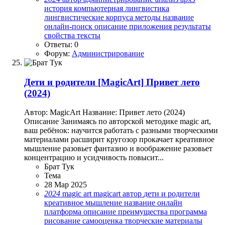
история
компьютерная лингвистика
лингвистические корпуса
методы
название
онлайн-поиск
описание
приложения
результаты
свойства
тексты
Ответы: 0
Форум:
Администрирование
Дети и родители
[MagicArt] Привет лето
(2024)
Автор: MagicArt Название: Привет лето (2024)
Описание Занимаясь по авторской методике magic art,
ваш ребёнок: научится работать с разными творческими
материалами расширит кругозор прокачает креативное
мышление разовьет фантазию и воображение разовьет
концентрацию и усидчивость повысит...
Брат Тук
Тема
28 Мар 2025
2024
magic art
magicart
автор
дети и родители
креативное мышление
название
онлайн
платформа
описание
преимущества
программа
рисование
самооценка
творческие материалы