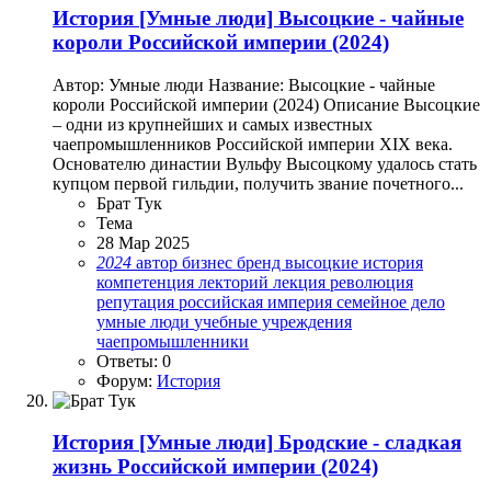
История
[Умные люди] Высоцкие - чайные
короли Российской империи (2024)
Автор: Умные люди Название: Высоцкие - чайные
короли Российской империи (2024) Описание Высоцкие
– одни из крупнейших и самых известных
чаепромышленников Российской империи XIX века.
Основателю династии Вульфу Высоцкому удалось стать
купцом первой гильдии, получить звание почетного...
Брат Тук
Тема
28 Мар 2025
2024
автор
бизнес
бренд
высоцкие
история
компетенция
лекторий
лекция
революция
репутация
российская империя
семейное дело
умные люди
учебные учреждения
чаепромышленники
Ответы: 0
Форум:
История
История
[Умные люди] Бродские - сладкая
жизнь Российской империи (2024)