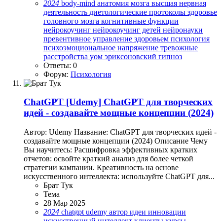
2024
body-mind
анатомия мозга
высшая нервная
деятельность
диетологические протоколы
здоровье
головного мозга
когнитивные функции
нейрокоучинг
нейрокоучинг детей
нейронауки
превентивное управление здоровьем
психология
психоэмоциональное напряжение
тревожные
расстройства
уом
эриксоновский гипноз
Ответы: 0
Форум:
Психология
ChatGPT
[Udemy] ChatGPT для творческих
идей - создавайте мощные концепции (2024)
Автор: Udemy Название: ChatGPT для творческих идей -
создавайте мощные концепции (2024) Описание Чему
Вы научитесь: Расшифровка эффективных кратких
отчетов: освойте краткий анализ для более четкой
стратегии кампании. Креативность на основе
искусственного интеллекта: используйте ChatGPT для...
Брат Тук
Тема
28 Мар 2025
2024
chatgpt
udemy
автор
идеи
инновации
искусственный интеллект
клиенты
курсы