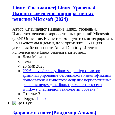
Linux
[Специалист] Linux. Уровень 4.
Импортозамещение корпоративных
решений Microsoft (2024)
Автор: Специалист Название: Linux. Уровень 4.
Импортозамещение корпоративных решений Microsoft
(2024) Описание: Вы не только научитесь интегрировать
UNIX-cистемы в домен, но и применять UNIX для
усиления безопасности Active Directory. Изучите
использование Linux-сервера в качестве...
Дева Мэриан
Тема
28 Мар 2025
2024
active directory
linux
single sign on
автор
администрирование
безопасность
идентификация
пользователей
импортозамещение
корпоративные
решения
переход на linux
прокси сервер
сети
windows
специалист
технологии
уровень 4
Ответы: 3
Форум:
Linux
Здоровье и спорт
[Владимир Арьков]