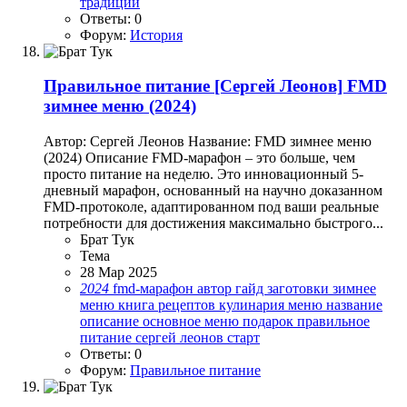
традиции
Ответы: 0
Форум:
История
Правильное питание
[Сергей Леонов] FMD
зимнее меню (2024)
Автор: Сергей Леонов Название: FMD зимнее меню
(2024) Описание FMD-марафон – это больше, чем
просто питание на неделю. Это инновационный 5-
дневный марафон, основанный на научно доказанном
FMD-протоколе, адаптированном под ваши реальные
потребности для достижения максимально быстрого...
Брат Тук
Тема
28 Мар 2025
2024
fmd-марафон
автор
гайд
заготовки
зимнее
меню
книга рецептов
кулинария
меню
название
описание
основное меню
подарок
правильное
питание
сергей леонов
старт
Ответы: 0
Форум:
Правильное питание