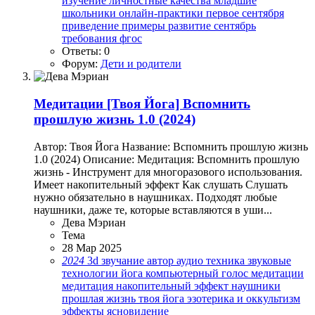
изучение
личностные качества
младшие
школьники
онлайн-практики
первое сентября
приведение
примеры
развитие
сентябрь
требования
фгос
Ответы: 0
Форум:
Дети и родители
Медитации
[Твоя Йога] Вспомнить
прошлую жизнь 1.0 (2024)
Автор: Твоя Йога Название: Вспомнить прошлую жизнь
1.0 (2024) Описание: Медитация: Вспомнить прошлую
жизнь - Инструмент для многоразового использования.
Имеет накопительный эффект Как слушать Слушать
нужно обязательно в наушниках. Подходят любые
наушники, даже те, которые вставляются в уши...
Дева Мэриан
Тема
28 Мар 2025
2024
3d звучание
автор
аудио техника
звуковые
технологии
йога
компьютерный голос
медитации
медитация
накопительный эффект
наушники
прошлая жизнь
твоя йога
эзотерика и оккультизм
эффекты
ясновидение