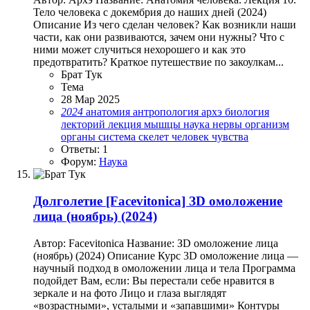
Тело человека с докембрия до наших дней (2024)
Описание Из чего сделан человек? Как возникли наши
части, как они развиваются, зачем они нужны? Что с
ними может случиться нехорошего и как это
предотвратить? Краткое путешествие по закоулкам...
Брат Тук
Тема
28 Мар 2025
2024
анатомия
антропология
архэ
биология
лекторий
лекция
мышцы
наука
нервы
организм
органы
система
скелет
человек
чувства
Ответы: 1
Форум:
Наука
Долголетие
[Facevitonica] ЗD омоложение
лица (ноябрь) (2024)
Автор: Facevitonica Название: ЗD омоложение лица
(ноябрь) (2024) Описание Курс 3D омоложение лица —
научный подход в омоложении лица и тела Программа
подойдет Вам, если: Вы перестали себе нравится в
зеркале и на фото Лицо и глаза выглядят
«возрастными», усталыми и «запавшими» Контуры