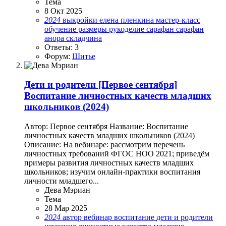
Тема
8 Окт 2025
2024
выкройки
елена пленкина
мастер-класс
обучение
размеры
рукоделие
сарафан
сарафан
анора
складчина
Ответы: 3
Форум:
Шитье
Дети и родители
[Первое сентября]
Воспитание личностных качеств младших
школьников (2024)
Автор: Первое сентября Название: Воспитание
личностных качеств младших школьников (2024)
Описание: На вебинаре: рассмотрим перечень
личностных требований ФГОС НОО 2021; приведём
примеры развития личностных качеств младших
школьников; изучим онлайн-практики воспитания
личности младшего...
Дева Мэриан
Тема
28 Мар 2025
2024
автор
вебинар
воспитание
дети и родители