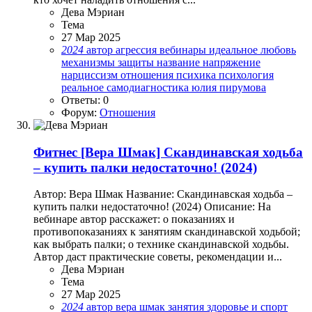
Дева Мэриан
Тема
27 Мар 2025
2024
автор
агрессия
вебинары
идеальное
любовь
механизмы защиты
название
напряжение
нарциссизм
отношения
психика
психология
реальное
самодиагностика
юлия пирумова
Ответы: 0
Форум:
Отношения
Фитнес
[Вера Шмак] Скандинавская ходьба
– купить палки недостаточно! (2024)
Автор: Вера Шмак Название: Скандинавская ходьба –
купить палки недостаточно! (2024) Описание: На
вебинаре автор расскажет: о показаниях и
противопоказаниях к занятиям скандинавской ходьбой;
как выбрать палки; о технике скандинавской ходьбы.
Автор даст практические советы, рекомендации и...
Дева Мэриан
Тема
27 Мар 2025
2024
автор
вера шмак
занятия
здоровье и спорт