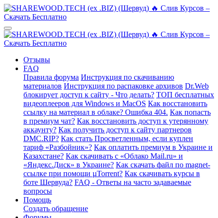
Отзывы
FAQ
Правила форума
Инструкция по скачиванию
материалов
Инструкция по распаковке архивов
Dr.Web
блокирует доступ к сайту - Что делать?
ТОП бесплатных
видеоплееров для Windows и MacOS
Как восстановить
ссылку на материал в облаке? Ошибка 404.
Как попасть
в премиум чат?
Как восстановить доступ к утерянному
аккаунту?
Как получить доступ к сайту партнеров
DMC.RIP?
Как стать Просветленным, если куплен
тариф «Разбойник»?
Как оплатить премиум в Украине и
Казахстане?
Как скачивать с «Облако Mail.ru» и
«Яндекс.Диск» в Украине?
Как скачать файл по magnet-
ссылке при помощи µTorrent?
Как скачивать курсы в
боте Шервуда?
FAQ - Ответы на часто задаваемые
вопросы
Помощь
Создать обращение
Форумы