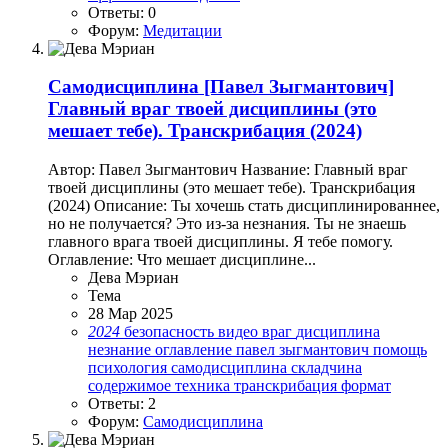
Ответы: 0
Форум:
Медитации
Самодисциплина
[Павел Зыгмантович]
Главный враг твоей дисциплины (это
мешает тебе). Транскрибация (2024)
Автор: Павел Зыгмантович Название: Главный враг
твоей дисциплины (это мешает тебе). Транскрибация
(2024) Описание: Ты хочешь стать дисциплинированнее,
но не получается? Это из-за незнания. Ты не знаешь
главного врага твоей дисциплины. Я тебе помогу.
Оглавление: Что мешает дисциплине...
Дева Мэриан
Тема
28 Мар 2025
2024
безопасность
видео
враг
дисциплина
незнание
оглавление
павел зыгмантович
помощь
психология
самодисциплина
складчина
содержимое
техника
транскрибация
формат
Ответы: 2
Форум:
Самодисциплина