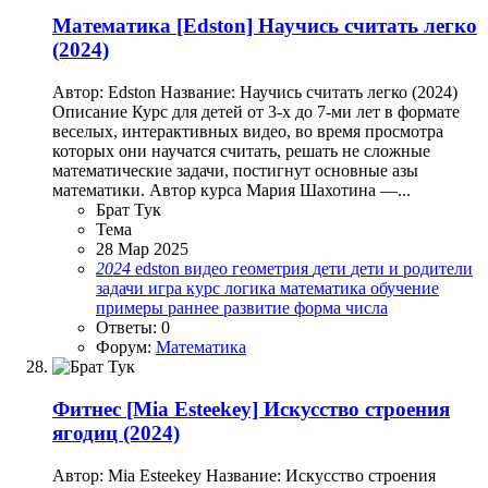
Математика
[Edston] Научись считать легко
(2024)
Автор: Edston Название: Научись считать легко (2024)
Описание Курс для детей от 3-х до 7-ми лет в формате
веселых, интерактивных видео, во время просмотра
которых они научатся считать, решать не сложные
математические задачи, постигнут основные азы
математики. Автор курса Мария Шахотина —...
Брат Тук
Тема
28 Мар 2025
2024
edston
видео
геометрия
дети
дети и родители
задачи
игра
курс
логика
математика
обучение
примеры
раннее развитие
форма
числа
Ответы: 0
Форум:
Математика
Фитнес
[Mia Esteekey] Искусство строения
ягодиц (2024)
Автор: Mia Esteekey Название: Искусство строения