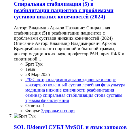
Спиральная стабилизация (5) в
реабилитации пациентов с проблемами
суставов нижних конечностей (2024)
Автор: Владимир Арьков Название: Спиральная
стабилизация (5) в реабилитации пациентов с
проблемами суставов нижних конечностей (2024)
Описание Автор: Владимир Владимирович Арьков
Врач-реабилитолог спортивной и бытовой травмы,
доктор медицинских наук, профессор РАН, врач ЛФК и
спортивной...
Брат Тук
Тема
28 Мар 2025
2024
автор
владимир арьков
здоровье и спорт
коксартроз
коленный сустав
лечебная физкультура
медицина
нижние конечности
реабилитация
семинар
спиральная стабилизация
стопа
суставы
травмы
физиотерапия
Ответы: 1
Форум:
Здоровье и спорт
SQL
[Udemy] СУБД MySQL и язык запросов