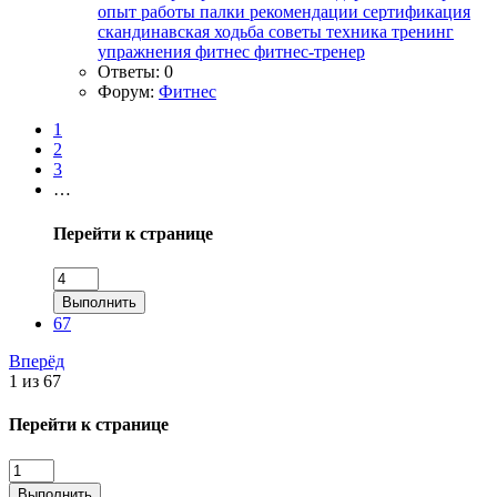
опыт работы
палки
рекомендации
сертификация
скандинавская ходьба
советы
техника
тренинг
упражнения
фитнес
фитнес-тренер
Ответы: 0
Форум:
Фитнес
1
2
3
…
Перейти к странице
Выполнить
67
Вперёд
1 из 67
Перейти к странице
Выполнить