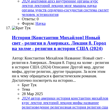
2024
анатомия
архэ
внутренние органы
курс
лектор
лекторий
лекции
мозг
мышцы
наука
органы чувств
сердечно-сосудистая система
скелет
человек
эстезиология
Ответы: 0
Форум:
Наука
История
[Константин Михайлов] Новый
свет - религия в Америках. Лекция 8. Город
на холме - религия в истории США (2024)
Автор: Константин Михайлов Название: Новый свет -
религия в Америках. Лекция 8. Город на холме - религия
в истории США (2024) Описание Другой мир, другие
мифы, другие религии, другие традиции. За всем этим
ни к чему обращаться к фантастическим романам.
Достаточно посмотреть на историю...
Брат Тук
Тема
28 Мар 2025
2024
автор
америки
история
константин михайлов
курс
лектор
лекторий
лекция
мифы
название
религиоведение
религиозная история
религия
сша