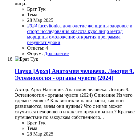
лица...
Брат Тук
Тема
28 Мар 2025
2024
facevitonica
долголетие
женщины
здоровье и
спорт
исследования
красота
курс
лицо
метод
морщины
омоложение
открытия
программа
результат
уроки
Ответы: 4
Форум:
Долголетие
Наука
[Архэ] Анатомия человека. Лекция 9.
Эстезиология - органы чувств (2024)
Автор: Архэ Название: Анатомия человека. Лекция 9.
Эстезиология - органы чувств (2024) Описание Из чего
сделан человек? Как возникли наши части, как они
развиваются, зачем они нужны? Что с ними может
случиться нехорошего и как это предотвратить? Краткое
путешествие по закоулкам собственного...
Брат Тук
Тема
28 Мар 2025