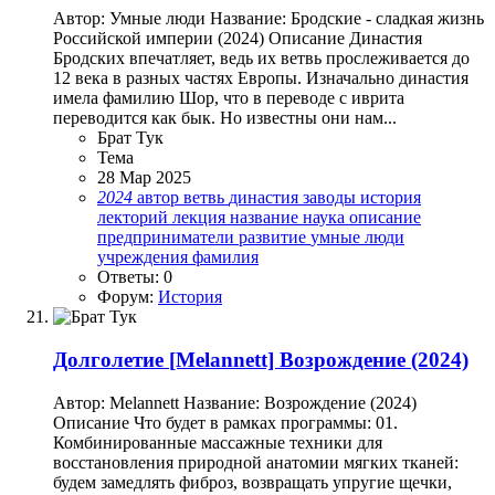
Автор: Умные люди Название: Бродские - сладкая жизнь
Российской империи (2024) Описание Династия
Бродских впечатляет, ведь их ветвь прослеживается до
12 века в разных частях Европы. Изначально династия
имела фамилию Шор, что в переводе с иврита
переводится как бык. Но известны они нам...
Брат Тук
Тема
28 Мар 2025
2024
автор
ветвь
династия
заводы
история
лекторий
лекция
название
наука
описание
предприниматели
развитие
умные люди
учреждения
фамилия
Ответы: 0
Форум:
История
Долголетие
[Melannett] Возрождение (2024)
Автор: Melannett Название: Возрождение (2024)
Описание Что будет в рамках программы: 01.
Комбинированные массажные техники для
восстановления природной анатомии мягких тканей:
будем замедлять фиброз, возвращать упругие щечки,