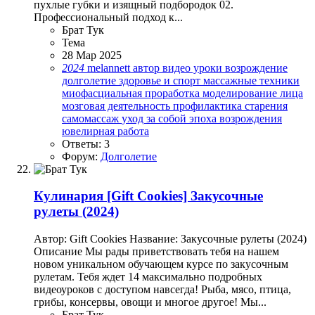
пухлые губки и изящный подбородок 02.
Профессиональный подход к...
Брат Тук
Тема
28 Мар 2025
2024
melannett
автор
видео уроки
возрождение
долголетие
здоровье и спорт
массажные техники
миофасциальная проработка
моделирование лица
мозговая деятельность
профилактика старения
самомассаж
уход за собой
эпоха возрождения
ювелирная работа
Ответы: 3
Форум:
Долголетие
Кулинария
[Gift Cookies] Закусочные
рулеты (2024)
Автор: Gift Cookies Название: Закусочные рулеты (2024)
Описание Мы рады приветствовать тебя на нашем
новом уникальном обучающем курсе по закусочным
рулетам. Тебя ждет 14 максимально подробных
видеоуроков с доступом навсегда! Рыба, мясо, птица,
грибы, консервы, овощи и многое другое! Мы...
Брат Тук