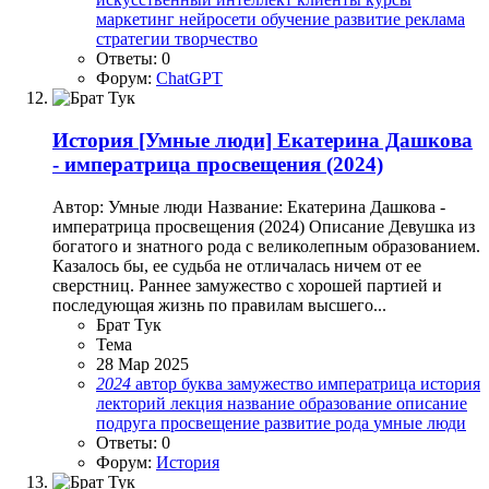
маркетинг
нейросети
обучение
развитие
реклама
стратегии
творчество
Ответы: 0
Форум:
ChatGPT
История
[Умные люди] Екатерина Дашкова
- императрица просвещения (2024)
Автор: Умные люди Название: Екатерина Дашкова -
императрица просвещения (2024) Описание Девушка из
богатого и знатного рода с великолепным образованием.
Казалось бы, ее судьба не отличалась ничем от ее
сверстниц. Раннее замужество с хорошей партией и
последующая жизнь по правилам высшего...
Брат Тук
Тема
28 Мар 2025
2024
автор
буква
замужество
императрица
история
лекторий
лекция
название
образование
описание
подруга
просвещение
развитие
рода
умные люди
Ответы: 0
Форум:
История