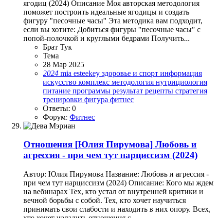
ягодиц (2024) Описание Моя авторская методология
поможет построить идеальные ягодицы и создать
фигуру "песочные часы" Эта методика вам подходит,
если вы хотите: Добиться фигуры "песочные часы" с
попой-полочкой и круглыми бедрами Получить...
Брат Тук
Тема
28 Мар 2025
2024
mia esteekey
здоровье и спорт
информация
искусство
комплекс
методология
нутрициология
питание
программы
результат
рецепты
стратегия
тренировки
фигура
фитнес
Ответы: 0
Форум:
Фитнес
Отношения
[Юлия Пирумова] Любовь и
агрессия - при чем тут нарциссизм (2024)
Автор: Юлия Пирумова Название: Любовь и агрессия -
при чем тут нарциссизм (2024) Описание: Кого мы ждем
на вебинарах Тех, кто устал от внутренней критики и
вечной борьбы с собой. Тех, кто хочет научиться
принимать свои слабости и находить в них опору. Всех,
кто хочет наладить отношения с...