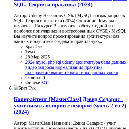
SQL. Теория и практика (2024)
Автор: Udemy Название: СУБД MySQL и язык запросов
SQL. Теория и практика (2024) Описание Чему вы
научитесь На курсе Вы изучите работу с одной из
наиболее популярных и востребованных СУБД - MySQL
Вы изучите вопрос проектирования архитектуры баз
данных и научитесь создавать правильную...
Брат Тук
Тема
28 Мар 2025
2024
mysql
php
sql
udemy
архитектура
базы данных
видео
запросы
нормализация
практика
программирование
теория
типы данных
уроки
Ответы: 0
Форум:
SQL
Копирайтинг
[MasterClass] Дэвид Седарис -
учит писать истории с юмором (часть 2 из 2)
(2024)
Автор: MasterClass Название: Дэвид Седарис - учит
писать истории с юмором (часть 2 из 2) (2024) Описание