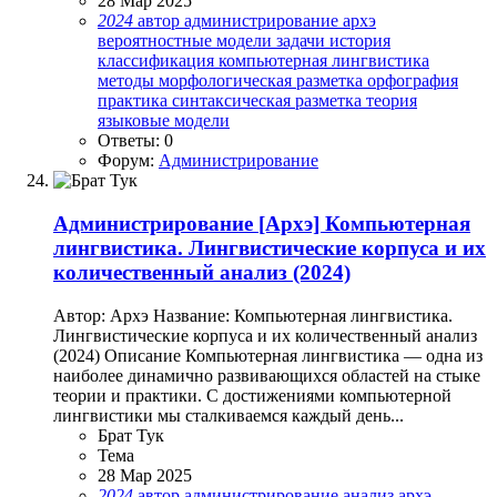
28 Мар 2025
2024
автор
администрирование
архэ
вероятностные модели
задачи
история
классификация
компьютерная лингвистика
методы
морфологическая разметка
орфография
практика
синтаксическая разметка
теория
языковые модели
Ответы: 0
Форум:
Администрирование
Администрирование
[Архэ] Компьютерная
лингвистика. Лингвистические корпуса и их
количественный анализ (2024)
Автор: Архэ Название: Компьютерная лингвистика.
Лингвистические корпуса и их количественный анализ
(2024) Описание Компьютерная лингвистика — одна из
наиболее динамично развивающихся областей на стыке
теории и практики. С достижениями компьютерной
лингвистики мы сталкиваемся каждый день...
Брат Тук
Тема
28 Мар 2025
2024
автор
администрирование
анализ
архэ