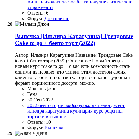
минь
психологическое благополучие
физические
упражнения
Ответы: 6
Форум:
Долголетие
Выпечка
[Ильзира Карагузина] Трендовые
Cake to go + бенто торт (2022)
Автор: Ильзира Карагузина Название: Трендовые Cake
to go + бенто торт (2022) Описание: Новый тренд -
новый курс "cake to go". У вас есть возможность стать
одними из первых, кто удивит этим десертом своих
клиентов, гостей и близких. Торт в стакане - удобный
формат порционного десерта, можно...
Малыш Джон
Тема
30 Сен 2022
2022
бенто торты
видео
уроки
выпечка
десерт
ильзира карагузина
кулинария
курс
рецепты
тортики в стакане
Ответы: 10
Форум:
Выпечка