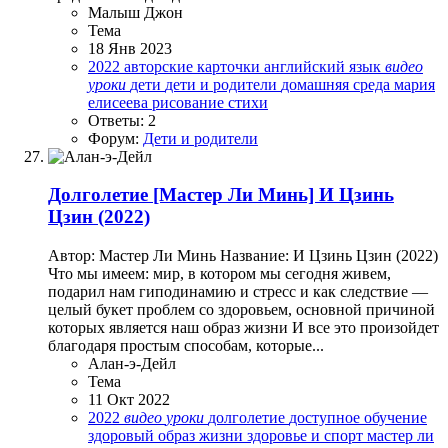
Малыш Джон
Тема
18 Янв 2023
2022
авторские карточки
английский язык
видео
уроки
дети
дети и родители
домашняя среда
мария
елисеева
рисование
стихи
Ответы: 2
Форум:
Дети и родители
Долголетие
[Мастер Ли Минь] И Цзинь
Цзин (2022)
Автор: Мастер Ли Минь Название: И Цзинь Цзин (2022)
Что мы имеем: мир, в котором мы сегодня живем,
подарил нам гиподинамию и стресс и как следствие —
целый букет проблем со здоровьем, основной причиной
которых является наш образ жизни И все это произойдет
благодаря простым способам, которые...
Алан-э-Дейл
Тема
11 Окт 2022
2022
видео
уроки
долголетие
доступное обучение
здоровый образ жизни
здоровье и спорт
мастер ли