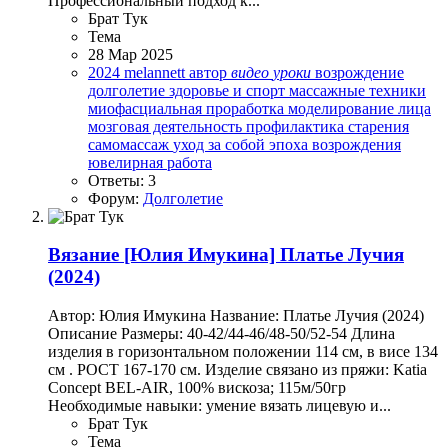
Профессиональный подход к...
Брат Тук
Тема
28 Мар 2025
2024
melannett
автор
видео
уроки
возрождение
долголетие
здоровье и спорт
массажные техники
миофасциальная проработка
моделирование лица
мозговая деятельность
профилактика старения
самомассаж
уход за собой
эпоха возрождения
ювелирная работа
Ответы: 3
Форум:
Долголетие
Вязание
[Юлия Имукина] Платье Лучия
(2024)
Автор: Юлия Имукина Название: Платье Лучия (2024)
Описание Размеры: 40-42/44-46/48-50/52-54 Длина
изделия в горизонтальном положении 114 см, в висе 134
см . РОСТ 167-170 см. Изделие связано из пряжи: Katia
Concept BEL-AIR, 100% вискоза; 115м/50гр
Необходимые навыки: умение вязать лицевую и...
Брат Тук
Тема