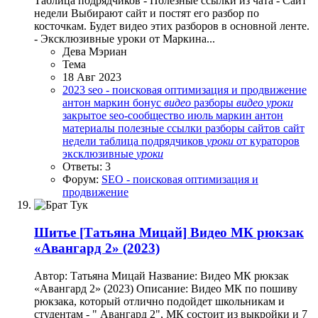
Таблица подрядчиков - Полезные ссылки из чата - Сайт
недели Выбирают сайт и постят его разбор по
косточкам. Будет видео этих разборов в основной ленте.
- Эксклюзивные уроки от Маркина...
Дева Мэриан
Тема
18 Авг 2023
2023
seo - поисковая оптимизация и продвижение
антон маркин
бонус
видео
разборы
видео
уроки
закрытое seo-сообщество
июль
маркин антон
материалы
полезные ссылки
разборы сайтов
сайт
недели
таблица подрядчиков
уроки
от кураторов
эксклюзивные
уроки
Ответы: 3
Форум:
SEO - поисковая оптимизация и
продвижение
Шитье
[Татьяна Мицай] Видео МК рюкзак
«Авангард 2» (2023)
Автор: Татьяна Мицай Название: Видео МК рюкзак
«Авангард 2» (2023) Описание: Видео МК по пошиву
рюкзака, который отлично подойдет школьникам и
студентам - " Авангард 2", МК состоит из выкройки и 7