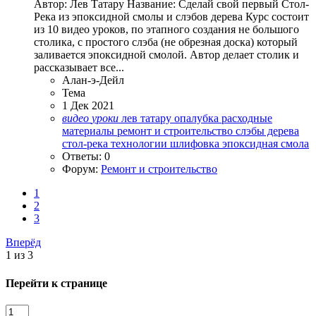
Автор: Лев Татару Название: Сделай свой первый Стол-
Река из эпоксидной смолы и слэбов дерева Курс состоит
из 10 видео уроков, по этапного создания не большого
столика, с простого слэба (не обрезная доска) который
заливается эпоксидной смолой. Автор делает столик и
рассказывает все...
Алан-э-Дейл
Тема
1 Дек 2021
видео
уроки
лев татару
опалубка
расходные
материалы
ремонт и строительство
слэбы дерева
стол-река
технологии
шлифовка
эпоксидная смола
Ответы: 0
Форум:
Ремонт и строительство
1
2
3
Вперёд
1 из 3
Перейти к странице