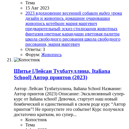
Тема
15 Авг 2023
2023
вдохновение
весенний собакен
видео
уроки
дизайн и живопись
домашние очаровашки
живопись
котейкин
мария маргевич
предварительный эскиз
стилизация животных
фантазия
цветные карандаши
цветовая палитра
школа свободного рисования
школа свободного
рисования, мария маргевич
Ответы: 3
Форум:
Живопись
Шитье
[Лейсан Тухбатуллина, Italiana
School] Автор принтов (2023)
Автор: Лейсан Тухбатуллина, Italiana School Название:
Автор принтов (2023) Описание: Эксклюзивный супер-
курс от Italiana school! Девочки, стартует наш новый
бомбический и единственный в своем роде курс “Автор
принтов”! Не пропустите это событие! Курс получился
достаточно кратким, но супер...
Копостник
Тема