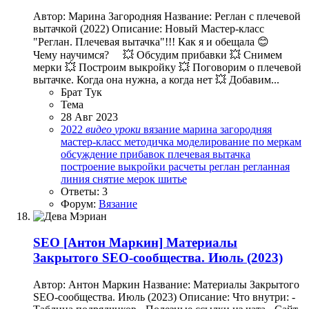
Автор: Марина Загородняя Название: Реглан с плечевой
вытачкой (2022) Описание: Новый Мастер-класс
"Реглан. Плечевая вытачка"!!! Как я и обещала 😊 ⠀
Чему научимся? ⠀ 💥 Обсудим прибавки 💥 Снимем
мерки 💥 Построим выкройку 💥 Поговорим о плечевой
вытачке. Когда она нужна, а когда нет 💥 Добавим...
Брат Тук
Тема
28 Авг 2023
2022
видео
уроки
вязание
марина загородняя
мастер-класс
методичка
моделирование по меркам
обсуждение прибавок
плечевая вытачка
построение выкройки
расчеты
реглан
регланная
линия
снятие мерок
шитье
Ответы: 3
Форум:
Вязание
SEO
[Антон Маркин] Материалы
Закрытого SEO-сообщества. Июль (2023)
Автор: Антон Маркин Название: Материалы Закрытого
SEO-сообщества. Июль (2023) Описание: Что внутри: -