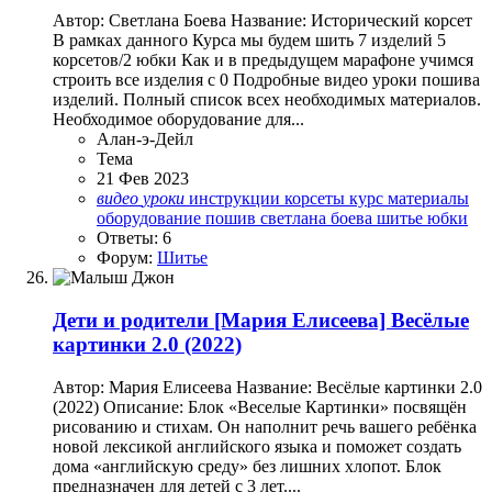
Автор: Светлана Боева Название: Исторический корсет
В рамках данного Курса мы будем шить 7 изделий 5
корсетов/2 юбки Как и в предыдущем марафоне учимся
строить все изделия с 0 Подробные видео уроки пошива
изделий. Полный список всех необходимых материалов.
Необходимое оборудование для...
Алан-э-Дейл
Тема
21 Фев 2023
видео
уроки
инструкции
корсеты
курс
материалы
оборудование
пошив
светлана боева
шитье
юбки
Ответы: 6
Форум:
Шитье
Дети и родители
[Мария Елисеева] Весёлые
картинки 2.0 (2022)
Автор: Мария Елисеева Название: Весёлые картинки 2.0
(2022) Описание: Блок «Веселые Картинки» посвящён
рисованию и стихам. Он наполнит речь вашего ребёнка
новой лексикой английского языка и поможет создать
дома «английскую среду» без лишних хлопот. Блок
предназначен для детей с 3 лет.⁣⁣...