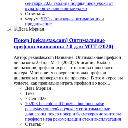
сентябрь 2023
таблица подрядчиков
уроки
от
кураторов
эксклюзивные
уроки
Ответы: 4
Форум:
SEO - поисковая оптимизация и
продвижение
Покер
[pekarstas.com] Оптимальные
префлоп диапазоны 2.0 для МТТ (2020)
Автор: pekarstas.com Название: Оптимальные префлоп
диапазоны 2.0 для МТТ (2020) Описание: Выбор
диапазонов префлоп игры – это основа плюсового
покера. Много лет я совершенствовал префлоп
диапазоны и проверял их на практике. В этом курсе вы
узнаете, как правильно играть префлоп во всех...
Дева Мэриан
Тема
7 Сен 2023
2020
3-bet
cold call
flopzilla
hud
open raise
pekarstas.com
видео
уроки
мтт
оптимальные
диапазоны
покер
покер и букмекерские конторы
префлоп игра
рекомендации
стеки
эксплуатация
Ответы: 4