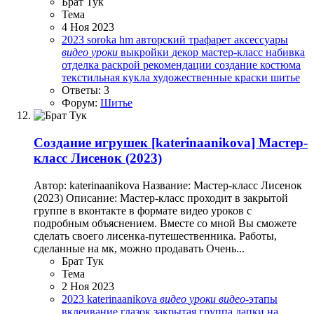
Брат Тук
Тема
4 Ноя 2023
2023
soroka hm
авторский трафарет
аксессуары
видео
уроки
выкройки
декор
мастер-класс
набивка
отделка
раскрой
рекомендации
создание костюма
текстильная кукла
художественные краски
шитье
Ответы: 3
Форум:
Шитье
Создание игрушек
[katerinaanikova] Мастер-
класс Лисенок (2023)
Автор: katerinaanikova Название: Мастер-класс Лисенок
(2023) Описание: Мастер-класс проходит в закрытой
группе в вконтакте в формате видео уроков с
подробным объяснением. Вместе со мной Вы сможете
сделать своего лисенка-путешественника. Работы,
сделанные на мк, можно продавать Очень...
Брат Тук
Тема
2 Ноя 2023
2023
katerinaanikova
видео
уроки
видео
-этапы
вклеивание глазок
закрытая группа
лапки на