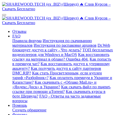
Отзывы
FAQ
Правила форума
Инструкция по скачиванию
материалов
Инструкция по распаковке архивов
Dr.Web
блокирует доступ к сайту - Что делать?
ТОП бесплатных
видеоплееров для Windows и MacOS
Как восстановить
ссылку на материал в облаке? Ошибка 404.
Как попасть
в премиум чат?
Как восстановить доступ к утерянному
аккаунту?
Как получить доступ к сайту партнеров
DMC.RIP?
Как стать Просветленным, если куплен
тариф «Разбойник»?
Как оплатить премиум в Украине и
Казахстане?
Как скачивать с «Облако Mail.ru» и
«Яндекс.Диск» в Украине?
Как скачать файл по magnet-
ссылке при помощи µTorrent?
Как скачивать курсы в
боте Шервуда?
FAQ - Ответы на часто задаваемые
вопросы
Помощь
Создать обращение
Форумы