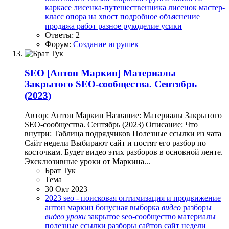
каркасе
лисенка-путешественника
лисенок
мастер-
класс
опора на хвост
подробное объяснение
продажа работ
разное
рукоделие
усики
Ответы: 2
Форум:
Создание игрушек
SEO
[Антон Маркин] Материалы
Закрытого SEO-сообщества. Сентябрь
(2023)
Автор: Антон Маркин Название: Материалы Закрытого
SEO-сообщества. Сентябрь (2023) Описание: Что
внутри: Таблица подрядчиков Полезные ссылки из чата
Сайт недели Выбирают сайт и постят его разбор по
косточкам. Будет видео этих разборов в основной ленте.
Эксклюзивные уроки от Маркина...
Брат Тук
Тема
30 Окт 2023
2023
seo - поисковая оптимизация и продвижение
антон маркин
бонусная выборка
видео
разборы
видео
уроки
закрытое seo-сообщество
материалы
полезные ссылки
разборы сайтов
сайт недели