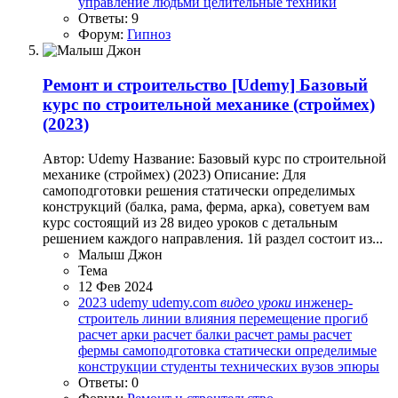
управление людьми
целительные техники
Ответы: 9
Форум:
Гипноз
Ремонт и строительство
[Udemy] Базовый
курс по строительной механике (строймех)
(2023)
Автор: Udemy Название: Базовый курс по строительной
механике (строймех) (2023) Описание: Для
самоподготовки решения статически определимых
конструкций (балка, рама, ферма, арка), советуем вам
курс состоящий из 28 видео уроков с детальным
решением каждого направления. 1й раздел состоит из...
Малыш Джон
Тема
12 Фев 2024
2023
udemy
udemy.com
видео
уроки
инженер-
строитель
линии влияния
перемещение
прогиб
расчет арки
расчет балки
расчет рамы
расчет
фермы
самоподготовка
статически определимые
конструкции
студенты технических вузов
эпюры
Ответы: 0