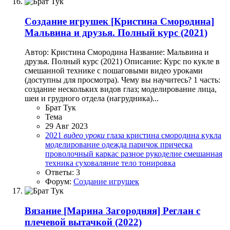
Создание игрушек
[Кристина Смородина]
Мальвина и друзья. Полный курс (2021)
Автор: Кристина Смородина Название: Мальвина и
друзья. Полный курс (2021) Описание: Курс по кукле в
смешанной технике с пошаговыми видео уроками
(доступны для просмотра). Чему вы научитесь? 1 часть:
создание нескольких видов глаз; моделирование лица,
шеи и грудного отдела (нагрудника)...
Брат Тук
Тема
29 Авг 2023
2021
видео
уроки
глаза
кристина смородина
кукла
моделирование
одежда
паричок
прическа
проволочный каркас
разное
рукоделие
смешанная
техника
суховаляние
тело
тонировка
Ответы: 3
Форум:
Создание игрушек
Вязание
[Марина Загородняя] Реглан с
плечевой вытачкой (2022)