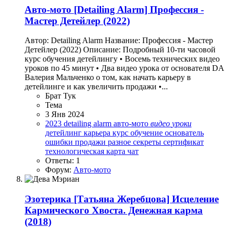
Авто-мото
[Detailing Alarm] Профессия -
Мастер Детейлер (2022)
Автор: Detailing Alarm Название: Профессия - Мастер
Детейлер (2022) Описание: Подробный 10-ти часовой
курс обучения детейлингу • Восемь технических видео
уроков по 45 минут • Два видео урока от основателя DA
Валерия Мальченко о том, как начать карьеру в
детейлинге и как увеличить продажи •...
Брат Тук
Тема
3 Янв 2024
2023
detailing alarm
авто-мото
видео
уроки
детейлинг
карьера
курс
обучение
основатель
ошибки
продажи
разное
секреты
сертификат
технологическая карта
чат
Ответы: 1
Форум:
Авто-мото
Эзотерика
[Татьяна Жеребцова] Исцеление
Кармического Хвоста. Денежная карма
(2018)