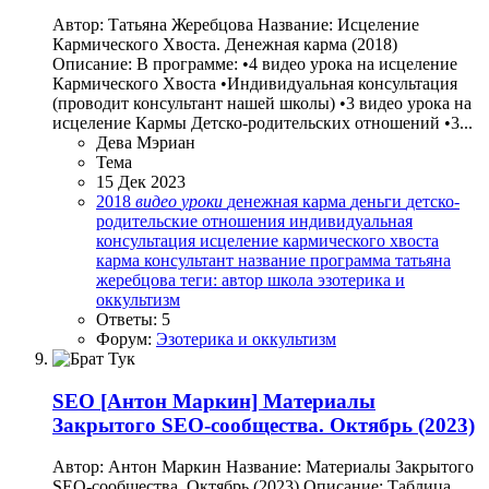
Автор: Татьяна Жеребцова Название: Исцеление
Кармического Хвоста. Денежная карма (2018)
Описание: В программе: •4 видео урока на исцеление
Кармического Хвоста •Индивидуальная консультация
(проводит консультант нашей школы) •3 видео урока на
исцеление Кармы Детско-родительских отношений •3...
Дева Мэриан
Тема
15 Дек 2023
2018
видео
уроки
денежная карма
деньги
детско-
родительские отношения
индивидуальная
консультация
исцеление кармического хвоста
карма
консультант
название
программа
татьяна
жеребцова
теги: автор
школа
эзотерика и
оккультизм
Ответы: 5
Форум:
Эзотерика и оккультизм
SEO
[Антон Маркин] Материалы
Закрытого SEO-сообщества. Октябрь (2023)
Автор: Антон Маркин Название: Материалы Закрытого
SEO-сообщества. Октябрь (2023) Описание: Таблица