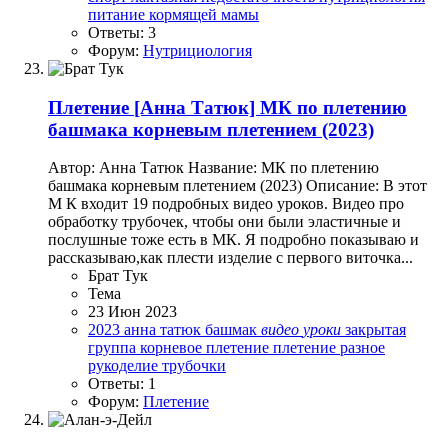
питание кормящей мамы
Ответы: 3
Форум:
Нутрициология
Плетение
[Анна Татюк] МК по плетению
башмака корневым плетением (2023)
Автор: Анна Татюк Название: МК по плетению
башмака корневым плетением (2023) Описание: В этот
М К входит 19 подробных видео уроков. Видео про
обработку трубочек, чтобы они были эластичные и
послушные тоже есть в МК. Я подробно показываю и
рассказываю,как плести изделие с первого виточка...
Брат Тук
Тема
23 Июн 2023
2023
анна татюк
башмак
видео
уроки
закрытая
группа
корневое плетение
плетение
разное
рукоделие
трубочки
Ответы: 1
Форум:
Плетение