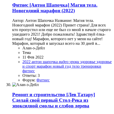
Фитнес
[Антон Шапочка] Магия тела.
Новогодний марафон (2022)
Автор: Антон Шапочка Название: Магия тела.
Новогодний марафон (2022) Привет страна! Для всех
кто пропустил или еще не был со мной в начале старого
ушедшего 2021! Добро пожаловать! Здравствуй ёлка-
новый год! Марафон, которого нет у меня на сайте!
Марафон, который я запускал всего на 30 дней в...
Алан-э-Дейл
Тема
11 Фев 2022
2022
антон шапочка
видео
уроки
здоровье
здоровье
и спорт
марафон
новый год
тело
тренировки
фитнес
Ответы: 3
Форум:
Фитнес
Ремонт и строительство
[Лев Татару]
Сделай свой первый Стол-Река из
эпоксидной смолы и слэбов дерева