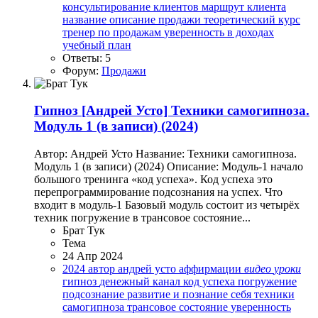
консультирование клиентов
маршрут клиента
название
описание
продажи
теоретический курс
тренер по продажам
уверенность в доходах
учебный план
Ответы: 5
Форум:
Продажи
Гипноз
[Андрей Усто] Техники самогипноза.
Модуль 1 (в записи) (2024)
Автор: Андрей Усто Название: Техники самогипноза.
Модуль 1 (в записи) (2024) Описание: Модуль-1 начало
большого тренинга «код успеха». Код успеха это
перепрограммирование подсознания на успех. Что
входит в модуль-1 Базовый модуль состоит из четырёх
техник погружение в трансовое состояние...
Брат Тук
Тема
24 Апр 2024
2024
автор
андрей усто
аффирмации
видео
уроки
гипноз
денежный канал
код успеха
погружение
подсознание
развитие и познание себя
техники
самогипноза
трансовое состояние
уверенность