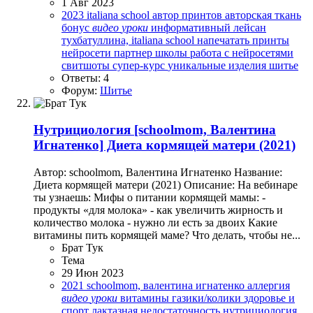
1 Авг 2023
2023
italiana school
автор принтов
авторская ткань
бонус
видео
уроки
информативный
лейсан
тухбатуллина, italiana school
напечатать принты
нейросети
партнер школы
работа с нейросетями
свитшоты
супер-курс
уникальные изделия
шитье
Ответы: 4
Форум:
Шитье
Нутрициология
[schoolmom, Валентина
Игнатенко] Диета кормящей матери (2021)
Автор: schoolmom, Валентина Игнатенко Название:
Диета кормящей матери (2021) Описание: На вебинаре
ты узнаешь: Мифы о питании кормящей мамы: -
продукты «для молока» - как увеличить жирность и
количество молока - нужно ли есть за двоих Какие
витамины пить кормящей маме? Что делать, чтобы не...
Брат Тук
Тема
29 Июн 2023
2021
schoolmom, валентина игнатенко
аллергия
видео
уроки
витамины
газики/колики
здоровье и
спорт
лактазная недостаточность
нутрициология