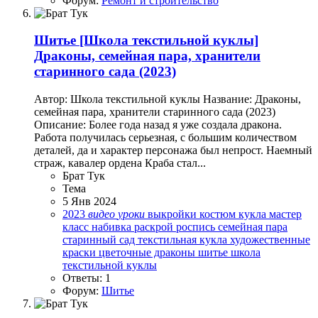
Форум:
Ремонт и строительство
Шитье
[Школа текстильной куклы]
Драконы, семейная пара, хранители
старинного сада (2023)
Автор: Школа текстильной куклы Название: Драконы,
семейная пара, хранители старинного сада (2023)
Описание: Более года назад я уже создала дракона.
Работа получилась серьезная, с большим количеством
деталей, да и характер персонажа был непрост. Наемный
страж, кавалер ордена Краба стал...
Брат Тук
Тема
5 Янв 2024
2023
видео
уроки
выкройки
костюм
кукла
мастер
класс
набивка
раскрой
роспись
семейная пара
старинный сад
текстильная кукла
художественные
краски
цветочные драконы
шитье
школа
текстильной куклы
Ответы: 1
Форум:
Шитье