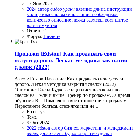
17 Янв 2025
2024
автор
видео
уроки
вязание
длина
инструкции
мастер-класс
навыки
название
необходимое
количество
описание
пряжа
размеры
рост
шитье
юлия имукина
Ответы: 1
Форум:
Вязание
Продажи
[Edston] Как продавать свои
услуги дорого. Легкая методика закрытия
сделок (2022)
Автор: Edston Название: Как продавать свои услуги
дорого. Легкая методика закрытия сделок (2022)
Описание: Елена Будко - специалист по закрытию
сделок на 1 млн и выше. Тренер по продажам. За время
обучения Вы: Поменяете свое отношение к продажам.
Перестанете бояться, стеснятся или не...
Брат Тук
Тема
9 Окт 2024
2022
edston
автор
бизнес, маркетинг и менеджмент
видео
уроки
елена будко
закрытие сделки