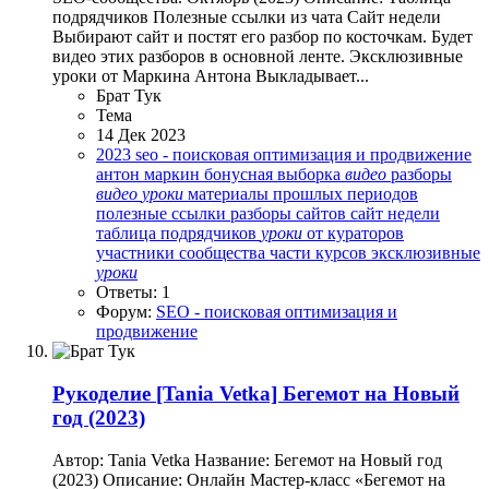
подрядчиков Полезные ссылки из чата Сайт недели
Выбирают сайт и постят его разбор по косточкам. Будет
видео этих разборов в основной ленте. Эксклюзивные
уроки от Маркина Антона Выкладывает...
Брат Тук
Тема
14 Дек 2023
2023
seo - поисковая оптимизация и продвижение
антон маркин
бонусная выборка
видео
разборы
видео
уроки
материалы прошлых периодов
полезные ссылки
разборы сайтов
сайт недели
таблица подрядчиков
уроки
от кураторов
участники сообщества
части курсов
эксклюзивные
уроки
Ответы: 1
Форум:
SEO - поисковая оптимизация и
продвижение
Рукоделие
[Tania Vetka] Бегемот на Новый
год (2023)
Автор: Tania Vetka Название: Бегемот на Новый год
(2023) Описание: Онлайн Мастер-класс «Бегемот на