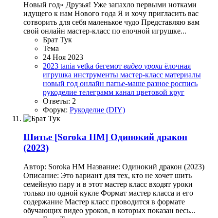
Новый год» Друзья! Уже запахло первыми нотками
идущего к нам Нового года Я и хочу пригласить вас
сотворить для себя маленькое чудо Представляю вам
свой онлайн мастер-класс по елочной игрушке...
Брат Тук
Тема
24 Ноя 2023
2023
tania vetka
бегемот
видео
уроки
ёлочная
игрушка
инструменты
мастер-класс
материалы
новый год
онлайн
папье-маше
разное
роспись
рукоделие
телеграмм канал
цветовой круг
Ответы: 2
Форум:
Рукоделие (DIY)
Шитье
[Soroka HM] Одинокий дракон
(2023)
Автор: Soroka HM Название: Одинокий дракон (2023)
Описание: Это вариант для тех, кто не хочет шить
семейную пару и в этот мастер класс входят уроки
только по одной кукле Формат мастер класса и его
содержание Мастер класс проводится в формате
обучающих видео уроков, в которых показан весь...