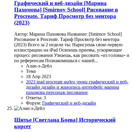
Графический и веб-дизайн
[Марина
Пахомова] [Smirnov School] Рисование в
Procreate. Тариф Просмотр без ментора
(2023)
Автор: Марина Пахомова Название: [Smirnov School]
Рисование в Procreate. Тариф Просмотр без ментора
(2023) Всего за 2 недели ты: Нарисуешь свою первую
иллюстрацию на iPad Освоишь приемы, ускоряющие
процесс рисования Узнаешь, как рисовать «из головы» и
по референсам Познакомишься с нашей...
Алан-э-Дейл
Тема
18 Апр 2023
2023
ipad
procreate
видео
уроки
графический и веб-
дизайн
дизайн и живопись
интерфейс
марина
пахомова
персонаж
рисование
Ответы: 3
Форум:
Графический и веб-дизайн
Шитье
[Светлана Боева] Исторический
корсет