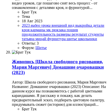
видео уроков, где пошагово снят весь процесс - от
ознакомления с деталями кроя, и фурнитурой...
Брат Тук
Тема
18 Авг 2023
2023
видео
уроки
внешний вид
выкройка
детали
кроя
карманы
мк рюкзака
пошив
продолжительность
размеры
результат
студенты
татьяна мицай
фурнитура
шитье
школьники
Ответы: 3
Форум:
Шитье
Живопись
[Школа свободного рисования,
Мария Маргевич] Домашние очаровашки
(2023)
Автор: Школа свободного рисования, Мария Маргевич
Название: Домашние очаровашки (2023) Описание: На
данном курсе вы познакомитесь с работой цветными
карандашами. Я расскажу и покажу, как делать
предварительный эскиз, подбирать цветовую палитру,
придумывать сюжет (историю) для иллюстраций...
Брат Тук