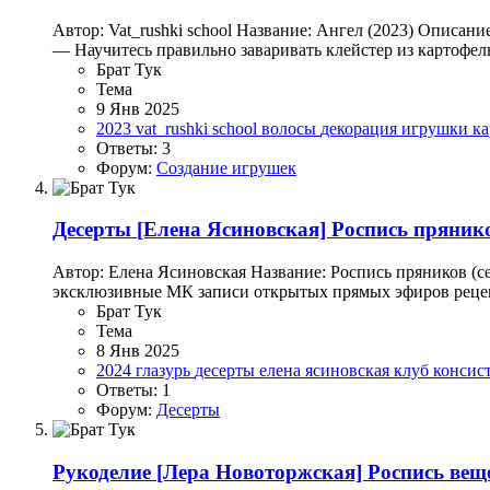
Автор: Vat_rushki school Название: Ангел (2023) Описан
— Научитесь правильно заваривать клейстер из картофель
Брат Тук
Тема
9 Янв 2025
2023
vat_rushki school
волосы
декорация
игрушки
к
Ответы: 3
Форум:
Создание игрушек
Десерты
[Елена Ясиновская] Роспись прянико
Автор: Елена Ясиновская Название: Роспись пряников (с
эксклюзивные МК записи открытых прямых эфиров рецепт 
Брат Тук
Тема
8 Янв 2025
2024
глазурь
десерты
елена ясиновская
клуб
консис
Ответы: 1
Форум:
Десерты
Рукоделие
[Лера Новоторжская] Роспись веще