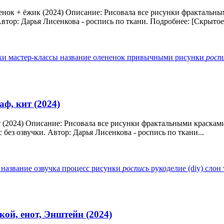
енок + ёжик (2024) Описание: Рисовала все рисунки фрактальн
втор: Дарья Лисенкова - роспись по ткани. Подробнее: [Скрытое.
ки
мастер-классы
название
олененок
привычными
рисунки
росп
ф, кит (2024)
т (2024) Описание: Рисовала все рисунки фрактальными краскам
 без озвучки. Автор: Дарья Лисенкова - роспись по ткани...
и
название
озвучка
процесс
рисунки
роспись
рукоделие (diy)
слон
ой, енот, Энштейн (2024)