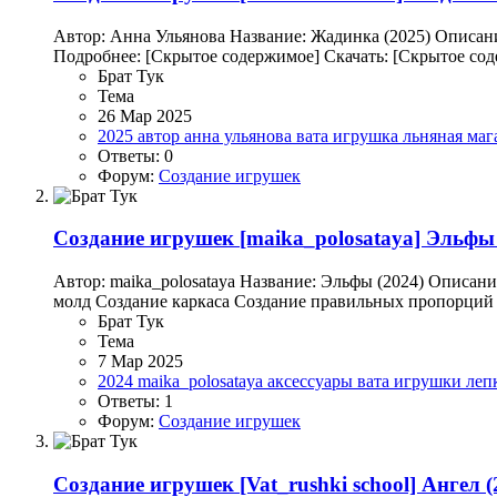
Автор: Анна Ульянова Название: Жадинка (2025) Описани
Подробнее: [Скрытое содержимое] Скачать: [Скрытое со
Брат Тук
Тема
26 Мар 2025
2025
автор
анна ульянова
вата
игрушка
льняная
маг
Ответы: 0
Форум:
Создание игрушек
Создание игрушек
[maika_polosataya] Эльфы 
Автор: maika_polosataya Название: Эльфы (2024) Описан
молд Создание каркаса Создание правильных пропорций в
Брат Тук
Тема
7 Мар 2025
2024
maika_polosataya
аксессуары
вата
игрушки
леп
Ответы: 1
Форум:
Создание игрушек
Создание игрушек
[Vat_rushki school] Ангел (