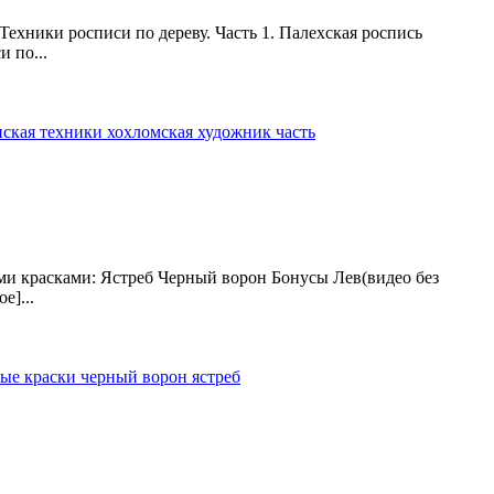
хники росписи по дереву. Часть 1. Палехская роспись
 по...
нская
техники
хохломская
художник
часть
ыми красками: Ястреб Черный ворон Бонусы Лев(видео без
е]...
ные краски
черный ворон
ястреб