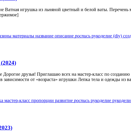
е Ватная игрушка из льняной цветный и белой ваты. Перечень м
держимое]
азины
материалы
название
описание
роспись
рукоделие (diy)
соз
(2024)
ие Дорогие друзья! Приглашаю всех на мастер-класс по создан
 зависимости от «возраста» игрушки Лепка тела и одежды из ва
ка
мастер-класс
пропорции
развитие
роспись
рукоделие
рукодели
2023)