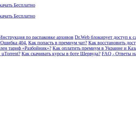
Инструкция по распаковке архивов
Dr.Web блокирует доступ к са
 Ошибка 404.
Как попасть в премиум чат?
Как восстановить дост
плен тариф «Разбойник»?
Как оплатить премиум в Украине и Каз
 µTorrent?
Как скачивать курсы в боте Шервуда?
FAQ - Ответы н