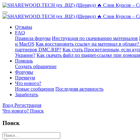
Отзывы
FAQ
Правила форума
Инструкция по скачиванию материалов
и MacOS
Как восстановить ссылку на материал в облаке?
партнеров DMC.RIP?
Как стать Просветленным, если ку
Украине?
Как скачать файл по magnet-ссылке при помощи
Помощь
Создать обращение
Форумы
Премиум
Что нового?
Новые сообщения
Последняя активность
Заработать
Вход
Регистрация
Что нового?
Поиск
Поиск