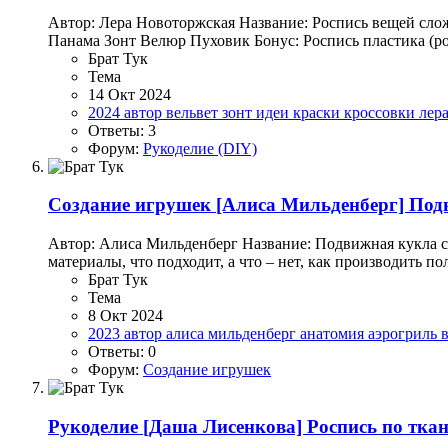
Автор: Лера Новоторжская Название: Роспись вещей сло
Панама Зонт Велюр Пуховик Бонус: Роспись пластика (ро
Брат Тук
Тема
14 Окт 2024
2024
автор
вельвет
зонт
идеи
краски
кроссовки
лер
Ответы: 3
Форум:
Рукоделие (DIY)
Создание игрушек
[Алиса Мильденберг] Под
Автор: Алиса Мильденберг Название: Подвижная кукла с 
материалы, что подходит, а что – нет, как производить по
Брат Тук
Тема
8 Окт 2024
2023
автор
алиса мильденберг
анатомия
аэрогриль
Ответы: 0
Форум:
Создание игрушек
Рукоделие
[Даша Лисенкова] Роспись по тка