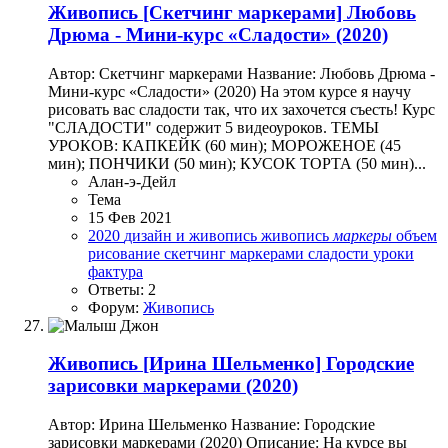
Живопись
[Скетчинг маркерами] Любовь
Дрюма - Мини-курс «Сладости» (2020)
Автор: Скетчинг маркерами Название: Любовь Дрюма -
Мини-курс «Сладости» (2020) На этом курсе я научу
рисовать вас сладости так, что их захочется съесть! Курс
"СЛАДОСТИ" содержит 5 видеоуроков. ТЕМЫ
УРОКОВ: КАПКЕЙК (60 мин); МОРОЖЕНОЕ (45
мин); ПОНЧИКИ (50 мин); КУСОК ТОРТА (50 мин)...
Алан-э-Дейл
Тема
15 Фев 2021
2020
дизайн и живопись
живопись
маркеры
объем
рисование
скетчинг маркерами
сладости
уроки
фактура
Ответы: 2
Форум:
Живопись
Живопись
[Ирина Шельменко] Городские
зарисовки маркерами (2020)
Автор: Ирина Шельменко Название: Городские
зарисовки маркерами (2020) Описание: На курсе вы