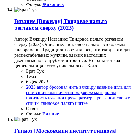
Форум:
Живопись
Вязание
[Вяжи.ру] Твидовое пальто
регланом сверху (2023)
Автор: Вяжи.ру Название: Твидовое пальто регланом
сверху (2023) Описание: Твидовое пальто - это одежда
вне времени. Традиционно считалось, что твид – это для
респектабельных мужчин, эдаких настоящих
джентльменов с трубкой и тростью. Но одна тонкая
ценительница всего уникального – Коко...
Брат Тук
Тема
6 Дек 2023
2023
автор
бросовая нить
вяжи.ру
вязание
игла для
сшивания
классическое
маркеры
материалы
плотность вязания
пряжа
размеры
регланом сверху
спицы
твидовое пальто
шитье
Ответы: 1
Форум:
Вязание
Гипноз
[Московский институт гипноза]