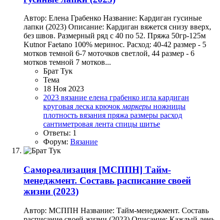
Автор: Елена Грабенко Название: Кардиган гусиные
лапки (2023) Описание: Кардиган вяжется снизу вверх,
без швов. Размерный ряд с 40 по 52. Пряжа 50гр-125м
Kutnor Faetano 100% меринос. Расход: 40-42 размер - 5
мотков темной 6-7 моточков светлой, 44 размер - 6
мотков темной 7 мотков...
Брат Тук
Тема
18 Ноя 2023
2023
вязание
елена грабенко
игла
кардиган
круговая леска
крючок
маркеры
ножницы
плотность вязания
пряжа
размеры
расход
сантиметровая лента
спицы
шитье
Ответы: 1
Форум:
Вязание
Самореализация
[МСППН] Тайм-
менеджмент. Составь расписание своей
жизни (2023)
Автор: МСППН Название: Тайм-менеджмент. Составь
расписание своей жизни (2023) Описание: Каждый день