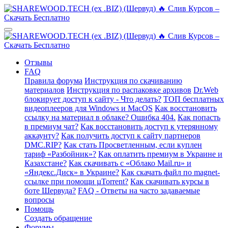
Отзывы
FAQ
Правила форума
Инструкция по скачиванию
материалов
Инструкция по распаковке архивов
Dr.Web
блокирует доступ к сайту - Что делать?
ТОП бесплатных
видеоплееров для Windows и MacOS
Как восстановить
ссылку на материал в облаке? Ошибка 404.
Как попасть
в премиум чат?
Как восстановить доступ к утерянному
аккаунту?
Как получить доступ к сайту партнеров
DMC.RIP?
Как стать Просветленным, если куплен
тариф «Разбойник»?
Как оплатить премиум в Украине и
Казахстане?
Как скачивать с «Облако Mail.ru» и
«Яндекс.Диск» в Украине?
Как скачать файл по magnet-
ссылке при помощи µTorrent?
Как скачивать курсы в
боте Шервуда?
FAQ - Ответы на часто задаваемые
вопросы
Помощь
Создать обращение
Форумы