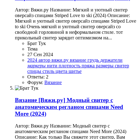
Автор: Вяжи.ру Название: Мягкий и уютный свитер
оверсайз спицами Striped Love to ski (2024) Описание:
Мягкий и уютный свитер оверсайз спицами Striped Love
to ski Очень мягкий и уютный свитер оверсайз со
свободной горловиной в неформальном стиле. тот
прикольный свитер зарядит оптимизмом на...
Брат Тук
Тема
27 Сен 2024
2024
автор
вяжи.ру
вязание
грудь
держатели
маркеры
нити
плотность
пряжа
размеры
свитер
спицы
стиль
цвета
шитье
Ответы: 2
Форум:
Вязание
Вязание
[Вяжи.ру] Модный свитер с
анатомическим регланом спицами Need
More (2024)
Автор: Вяжи.ру Название: Модный свитер с
анатомическим регланом спицами Need More (2024)
Описание: Как только Вы свяжете этот свитер, Вам