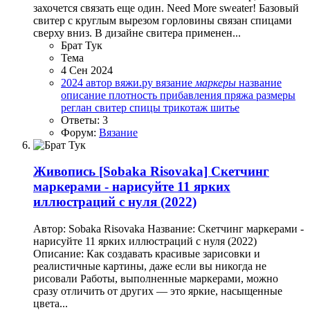
захочется связать еще один. Need More sweater! Базовый
свитер с круглым вырезом горловины связан спицами
сверху вниз. В дизайне свитера применен...
Брат Тук
Тема
4 Сен 2024
2024
автор
вяжи.ру
вязание
маркеры
название
описание
плотность
прибавления
пряжа
размеры
реглан
свитер
спицы
трикотаж
шитье
Ответы: 3
Форум:
Вязание
Живопись
[Sobaka Risovaka] Скетчинг
маркерами - нарисуйте 11 ярких
иллюстраций с нуля (2022)
Автор: Sobaka Risovaka Название: Скетчинг маркерами -
нарисуйте 11 ярких иллюстраций с нуля (2022)
Описание: Как создавать красивые зарисовки и
реалистичные картины, даже если вы никогда не
рисовали Работы, выполненные маркерами, можно
сразу отличить от других — это яркие, насыщенные
цвета...