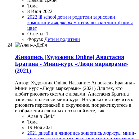
Малыш Джон
Тема
8 Июн 2022
2022
lil school
дети и родители
зарисовки
композиция
маркеры
материалы
скетчинг
формы
цвет
Ответы: 1
Форум:
Дети и родители
Живопись
[Художник Online] Анастасия
Брагина - Мини-курс «Люди маркерами»
(2021)
Автор: Художник Online Название: Анастасия Брагина -
Мини-курс «Люди маркерами» (2021) Для тех, кто
любит рисовать скетчи с людьми, Анастасия Брагина
записала полезный мини-курс. На уроках вы научитесь
рисовать персонажей и окружение, попрактикуетесь в
изображении сложных поз и поймете, как...
Алан-э-Дейл
Тема
19 Ноя 2021
2021
дизайн и живопись
живопись
маркеры
мини-
курс
персонажи
позы
рисование
скетчи
художник