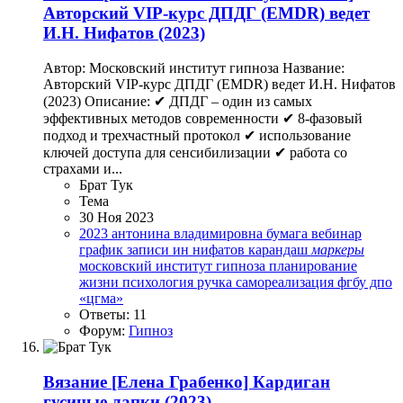
Авторский VIP-курс ДПДГ (EMDR) ведет
И.Н. Нифатов (2023)
Автор: Московский институт гипноза Название:
Авторский VIP-курс ДПДГ (EMDR) ведет И.Н. Нифатов
(2023) Описание: ✔ ДПДГ – один из самых
эффективных методов современности ✔ 8-фазовый
подход и трехчастный протокол ✔ использование
ключей доступа для сенсибилизации ✔ работа со
страхами и...
Брат Тук
Тема
30 Ноя 2023
2023
антонина владимировна
бумага
вебинар
график
записи
ин нифатов
карандаш
маркеры
московский институт гипноза
планирование
жизни
психология
ручка
самореализация
фгбу дпо
«цгма»
Ответы: 11
Форум:
Гипноз
Вязание
[Елена Грабенко] Кардиган
гусиные лапки (2023)