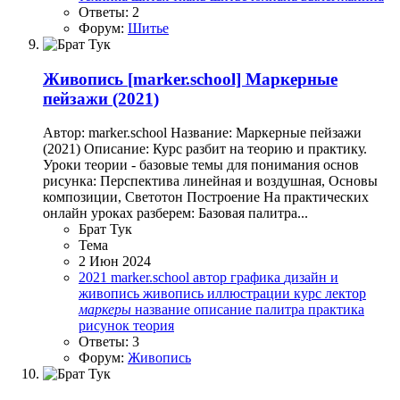
Ответы: 2
Форум:
Шитье
Живопись
[marker.school] Маркерные
пейзажи (2021)
Автор: marker.school Название: Маркерные пейзажи
(2021) Описание: Курс разбит на теорию и практику.
Уроки теории - базовые темы для понимания основ
рисунка: Перспектива линейная и воздушная, Основы
композиции, Светотон Построение На практических
онлайн уроках разберем: Базовая палитра...
Брат Тук
Тема
2 Июн 2024
2021
marker.school
автор
графика
дизайн и
живопись
живопись
иллюстрации
курс
лектор
маркеры
название
описание
палитра
практика
рисунок
теория
Ответы: 3
Форум:
Живопись