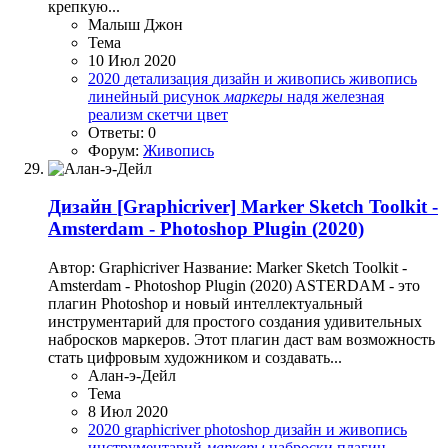
крепкую...
Малыш Джон
Тема
10 Июл 2020
2020
детализация
дизайн и живопись
живопись
линейный рисунок
маркеры
надя железная
реализм
скетчи
цвет
Ответы: 0
Форум:
Живопись
Дизайн
[Graphicriver] Marker Sketch Toolkit -
Amsterdam - Photoshop Plugin (2020)
Автор: Graphicriver Название: Marker Sketch Toolkit -
Amsterdam - Photoshop Plugin (2020) ASTERDAM - это
плагин Photoshop и новый интеллектуальный
инструментарий для простого создания удивительных
набросков маркеров. Этот плагин даст вам возможность
стать цифровым художником и создавать...
Алан-э-Дейл
Тема
8 Июл 2020
2020
graphicriver
photoshop
дизайн и живопись
инструментарий
маркеры
наброски
плагин