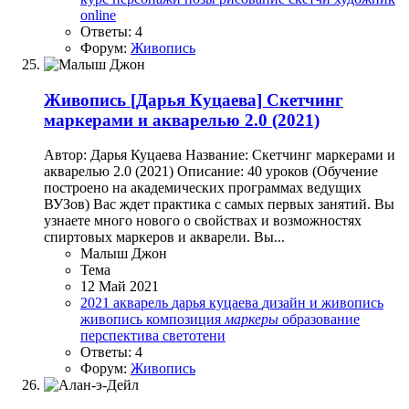
online
Ответы: 4
Форум:
Живопись
Живопись
[Дарья Куцаева] Скетчинг
маркерами и акварелью 2.0 (2021)
Автор: Дарья Куцаева Название: Скетчинг маркерами и
акварелью 2.0 (2021) Описание: 40 уроков (Обучение
построено на академических программах ведущих
ВУЗов) Вас ждет практика с самых первых занятий. Вы
узнаете много нового о свойствах и возможностях
спиртовых маркеров и акварели. Вы...
Малыш Джон
Тема
12 Май 2021
2021
акварель
дарья куцаева
дизайн и живопись
живопись
композиция
маркеры
образование
перспектива
светотени
Ответы: 4
Форум:
Живопись