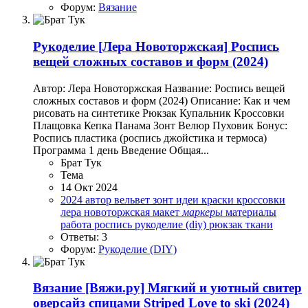
Форум:
Вязание
Рукоделие
[Лера Новоторжская] Роспись
вещей сложных составов и форм (2024)
Автор: Лера Новоторжская Название: Роспись вещей
сложных составов и форм (2024) Описание: Как и чем
рисовать на синтетике Рюкзак Купальник Кроссовки
Плащовка Кепка Панама Зонт Велюр Пуховик Бонус:
Роспись пластика (роспись джойстика и термоса)
Программа 1 день Введение Общая...
Брат Тук
Тема
14 Окт 2024
2024
автор
вельвет
зонт
идеи
краски
кроссовки
лера новоторжская
макет
маркеры
материалы
работа
роспись
рукоделие (diy)
рюкзак
ткани
Ответы: 3
Форум:
Рукоделие (DIY)
Вязание
[Вяжи.ру] Мягкий и уютный свитер
оверсайз спицами Striped Love to ski (2024)