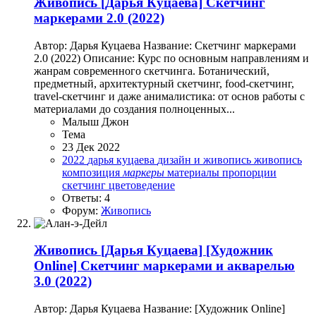
Живопись
[Дарья Куцаева] Скетчинг
маркерами 2.0 (2022)
Автор: Дарья Куцаева Название: Скетчинг маркерами
2.0 (2022) Описание: Курс по основным направлениям и
жанрам современного скетчинга. Ботанический,
предметный, архитектурный скетчинг, food-скетчинг,
travel-скетчинг и даже анималистика: от основ работы с
материалами до создания полноценных...
Малыш Джон
Тема
23 Дек 2022
2022
дарья куцаева
дизайн и живопись
живопись
композиция
маркеры
материалы
пропорции
скетчинг
цветоведение
Ответы: 4
Форум:
Живопись
Живопись
[Дарья Куцаева] [Художник
Online] Скетчинг маркерами и акварелью
3.0 (2022)
Автор: Дарья Куцаева Название: [Художник Online]