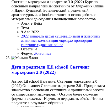
Скетчинг маркерами и акварелью 3.0 (2022) Курс по
основным направлениям скетчинга от Художник Online
и Дарьи Куцаевой. Ботанический, предметный,
архитектурный, и food-скетчинг: от основ работы с
материалами до создания полноценных разворотов...
Алан-э-Дейл
Тема
9 Авг 2022
2022
акварель
дарья куцаева
дизайн и живопись
живопись
композиция
маркеры
пропорции
скетчинг
художник online
Ответы: 4
Форум:
Живопись
Дети и родители
[Lil school] Скетчинг
маркерами 2.0 (2022)
Автор: Lil school Название: Скетчинг маркерами 2.0
(2022) Описание: Скетчинг маркерами 2.0 - Продолжаем
знакомство с основами скетчинга и принципами работы
со спиртовыми маркерами; - Освоим более сложные
формы и сюжеты; - Научимся передавать объём; Что вы
получите в результате обучения...