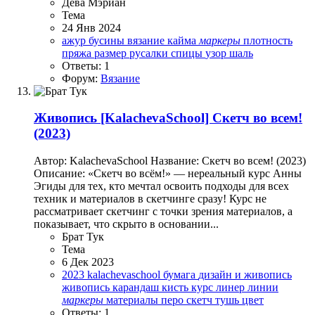
Дева Мэриан
Тема
24 Янв 2024
ажур
бусины
вязание
кайма
маркеры
плотность
пряжа
размер
русалки
спицы
узор
шаль
Ответы: 1
Форум:
Вязание
Живопись
[KalachevaSchool] Скетч во всем!
(2023)
Автор: KalachevaSchool Название: Скетч во всем! (2023)
Описание: «Скетч во всём!» — нереальный курс Анны
Эгиды для тех, кто мечтал освоить подходы для всех
техник и материалов в скетчинге сразу! Курс не
рассматривает скетчинг с точки зрения материалов, а
показывает, что скрыто в основании...
Брат Тук
Тема
6 Дек 2023
2023
kalachevaschool
бумага
дизайн и живопись
живопись
карандаш
кисть
курс
линер
линии
маркеры
материалы
перо
скетч
тушь
цвет
Ответы: 1