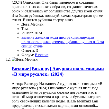
(2024) Описание: Она была пионером в создании
оригинальных женских образов, создании женских
брюк и отличалась от большинства других икон стиля.
Эта белая рубашка, пожалуй, самая характерная для ее
стиля. Вяжется рубашка сверху вниз...
Дева Мэриан
Тема
29 Мар 2024
вязание
женская мода
инструкция
маркеры
плотность
пряжа
размеры
рубашка
ручная работа
спицы
стиль
Ответы: 3
Форум:
Вязание
Вязание
[Вяжи.ру] Ажурная шаль спицами
«В мире русалок» (2024)
Автор: Вяжи.ру Название: Ажурная шаль спицами «В
мире русалок» (2024) Описание: Ажурная шаль под
названием В мире русалок словно погружает нас в
нежный мир изящества и красоты, а бусины сыграют
роль сверкающих капелек воды. Шаль Mermaid Lair
предложена с несколькими вариациями основной...