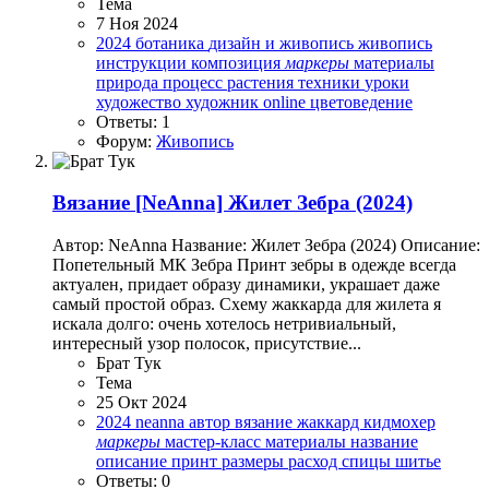
Тема
7 Ноя 2024
2024
ботаника
дизайн и живопись
живопись
инструкции
композиция
маркеры
материалы
природа
процесс
растения
техники
уроки
художество
художник online
цветоведение
Ответы: 1
Форум:
Живопись
Вязание
[NeAnna] Жилет Зебра (2024)
Автор: NeAnna Название: Жилет Зебра (2024) Описание:
Попетельный МК Зебра Принт зебры в одежде всегда
актуален, придает образу динамики, украшает даже
самый простой образ. Схему жаккарда для жилета я
искала долго: очень хотелось нетривиальный,
интересный узор полосок, присутствие...
Брат Тук
Тема
25 Окт 2024
2024
neanna
автор
вязание
жаккард
кидмохер
маркеры
мастер-класс
материалы
название
описание
принт
размеры
расход
спицы
шитье
Ответы: 0