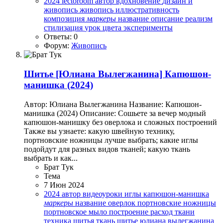
2024
lectoroom
автор
вдохновение
дизайн и
живопись
живопись
иллюстративность
композиция
маркеры
название
описание
реализм
стилизация
урок
цвета
эксперименты
Ответы: 0
Форум:
Живопись
Шитье
[Юлиана Вылегжанина] Капюшон-
манишка (2024)
Автор: Юлиана Вылегжанина Название: Капюшон-
манишка (2024) Описание: Сошьете за вечер модный
капюшон-манишку без оверлока и сложных построений
Также вы узнаете: какую швейную технику,
портновские ножницы лучше выбрать; какие иглы
подойдут для разных видов тканей; какую ткань
выбрать и как...
Брат Тук
Тема
7 Июн 2024
2024
автор
видеоуроки
иглы
капюшон-манишка
маркеры
название
оверлок
портновские ножницы
портновское мыло
построение
расход ткани
техника шитья
ткань
шитье
юлиана вылегжанина