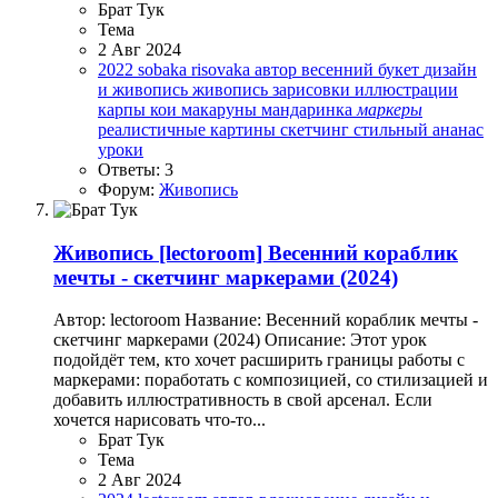
Брат Тук
Тема
2 Авг 2024
2022
sobaka risovaka
автор
весенний букет
дизайн
и живопись
живопись
зарисовки
иллюстрации
карпы кои
макаруны
мандаринка
маркеры
реалистичные картины
скетчинг
стильный ананас
уроки
Ответы: 3
Форум:
Живопись
Живопись
[lectoroom] Весенний кораблик
мечты - скетчинг маркерами (2024)
Автор: lectoroom Название: Весенний кораблик мечты -
скетчинг маркерами (2024) Описание: Этот урок
подойдёт тем, кто хочет расширить границы работы с
маркерами: поработать с композицией, со стилизацией и
добавить иллюстративность в свой арсенал. Если
хочется нарисовать что-то...
Брат Тук
Тема
2 Авг 2024