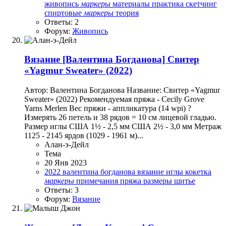
живопись
маркеры
материалы
практика
скетчинг
спиртовые
маркеры
теория
Ответы: 2
Форум:
Живопись
Вязание
[Валентина Богданова] Свитер
«Yagmur Sweater» (2022)
Автор: Валентина Богданова Название: Свитер «Yagmur
Sweater» (2022) Рекомендуемая пряжа - Cecily Grove
Yarns Merlen Вес пряжи - аппликатура (14 wpi) ?
Измерять 26 петель и 38 рядов = 10 см лицевой гладью.
Размер иглы США 1½ - 2,5 мм США 2½ - 3,0 мм Метраж
1125 - 2145 ярдов (1029 - 1961 м)...
Алан-э-Дейл
Тема
20 Янв 2023
2022
валентина богданова
вязание
иглы
кокетка
маркеры
примечания
пряжа
размеры
шитье
Ответы: 3
Форум:
Вязание