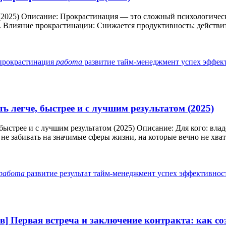
 (2025) Описание: Прокрастинация — это сложный психологичес
. Влияние прокрастинации: Снижается продуктивность: действит
прокрастинация
работа
развитие
тайм-менеджмент
успех
эффек
ь легче, быстрее и с лучшим результатом (2025)
 быстрее и с лучшим результатом (2025) Описание: Для кого: вла
е забивать на значимые сферы жизни, на которые вечно не хвата
работа
развитие
результат
тайм-менеджмент
успех
эффективнос
 Первая встреча и заключение контракта: как соз