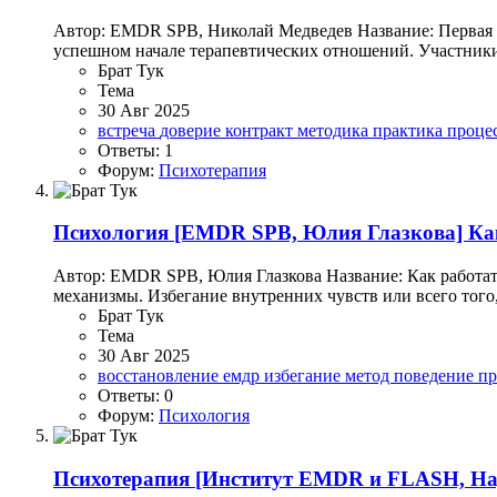
Автор: EMDR SPB, Николай Медведев Название: Первая вс
успешном начале терапевтических отношений. Участники у
Брат Тук
Тема
30 Авг 2025
встреча
доверие
контракт
методика
практика
проце
Ответы: 1
Форум:
Психотерапия
Психология
[EMDR SPB, Юлия Глазкова] Как 
Автор: EMDR SPB, Юлия Глазкова Название: Как работат
механизмы. Избегание внутренних чувств или всего того,
Брат Тук
Тема
30 Авг 2025
восстановление
емдр
избегание
метод
поведение
пр
Ответы: 0
Форум:
Психология
Психотерапия
[Институт EMDR и FLASH, Над