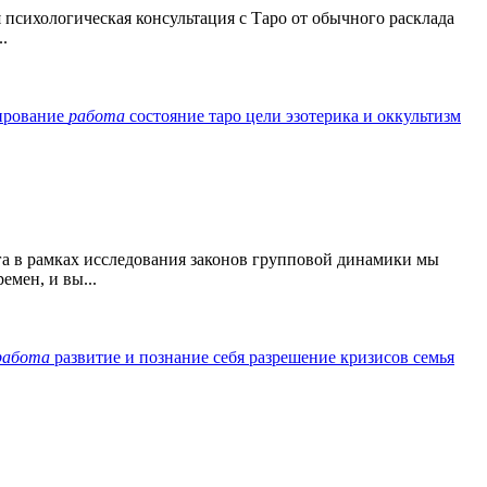
 психологическая консультация с Таро от обычного расклада
.
тирование
работа
состояние
таро
цели
эзотерика и оккультизм
а в рамках исследования законов групповой динамики мы
мен, и вы...
работа
развитие и познание себя
разрешение кризисов
семья