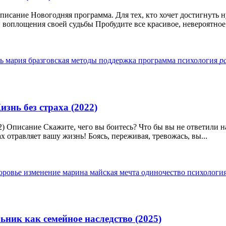
Описание Новогодняя программа. Для тех, кто хочет достигнуть 
воплощения своей судьбы Пробудите все красивое, невероятное 
ть
мария бразговская
методы
поддержка
программа
психология
р
знь без страха (2022)
) Описание Скажите, чего вы боитесь? Что бы вы не ответили на 
х отравляет вашу жизнь! Боясь, переживая, тревожась, вы...
оровье
изменение
марина майская
мечта
одиночество
психологи
ник как семейное наследство (2025)