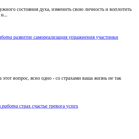
нужного состояния духа, изменить свою личность и воплотить
и...
абота
развитие
самореализация
упражнения
участники
этот вопрос, ясно одно - со страхами ваша жизнь не так
я
работа
страх
счастье
тревога
успех