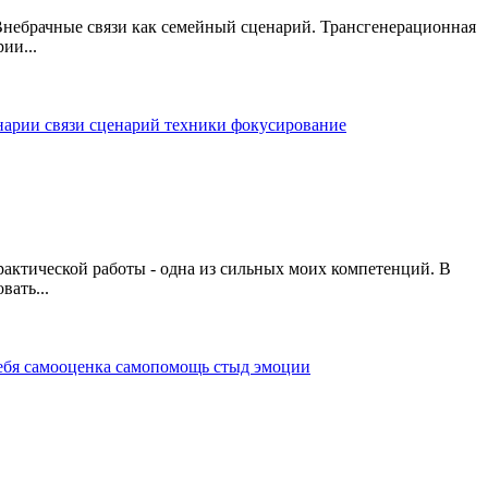
Внебрачные связи как семейный сценарий. Трансгенерационная
ии...
енарии
связи
сценарий
техники
фокусирование
рактической работы - одна из сильных моих компетенций. В
вать...
ебя
самооценка
самопомощь
стыд
эмоции