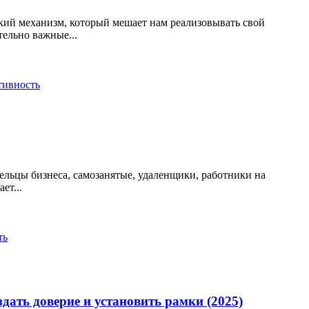
кий механизм, который мешает нам реализовывать свой
ельно важные...
тивность
дельцы бизнеса, самозанятые, удаленщики, работники на
ет...
ть
дать доверие и установить рамки (2025)