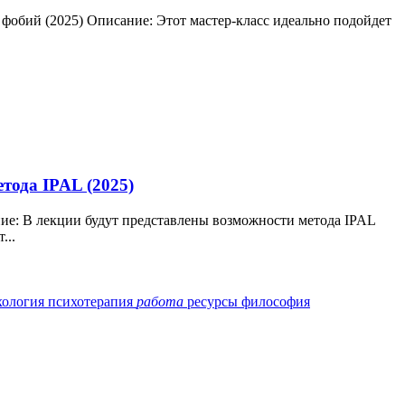
обий (2025) Описание: Этот мастер-класс идеально подойдет
.
тода IPAL (2025)
ние: В лекции будут представлены возможности метода IPAL
...
хология
психотерапия
работа
ресурсы
философия