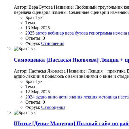
Автор: Вера Бутова Название: Любовный треугольник ка
передача сценария измены. Семейные сценарии изменяю
Брат Тук
Тема
13 Мар 2025
2025
автор
вебинар
вера бутова
генограмма
измена
Ответы: 0
Форум:
Отношения
Самооценка
[Настасья Яковлева] Лекция + п
Автор: Настасья Яковлева Название: Лекция + практика 
аудио-лекции я поделюсь с вами знаниями о вине и стыде
Брат Тук
Тема
12 Мар 2025
2024
аудио
вино
дети
знания
лекция
методика
наста
Ответы: 0
Форум:
Самооценка
Шитье
[Денис Мануцян] Полный гайд по рабо