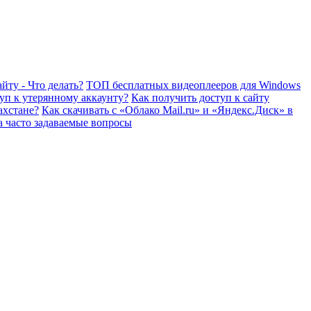
йту - Что делать?
ТОП бесплатных видеоплееров для Windows
уп к утерянному аккаунту?
Как получить доступ к сайту
ахстане?
Как скачивать с «Облако Mail.ru» и «Яндекс.Диск» в
а часто задаваемые вопросы