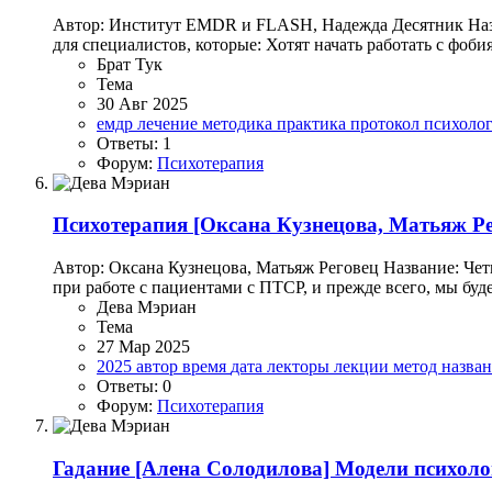
Автор: Институт EMDR и FLASH, Надежда Десятник Назва
для специалистов, которые: Хотят начать работать с фоби
Брат Тук
Тема
30 Авг 2025
емдр
лечение
методика
практика
протокол
психоло
Ответы: 1
Форум:
Психотерапия
Психотерапия
[Оксана Кузнецова, Матьяж Ре
Автор: Оксана Кузнецова, Матьяж Реговец Название: Чет
при работе с пациентами с ПТСР, и прежде всего, мы будем
Дева Мэриан
Тема
27 Мар 2025
2025
автор
время
дата
лекторы
лекции
метод
назва
Ответы: 0
Форум:
Психотерапия
Гадание
[Алена Солодилова] Модели психоло