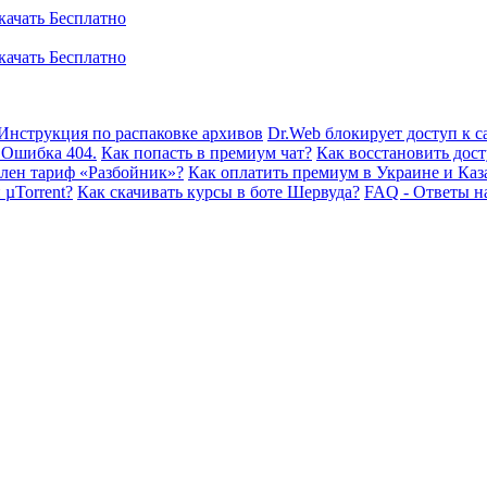
Инструкция по распаковке архивов
Dr.Web блокирует доступ к са
 Ошибка 404.
Как попасть в премиум чат?
Как восстановить дост
плен тариф «Разбойник»?
Как оплатить премиум в Украине и Каз
 µTorrent?
Как скачивать курсы в боте Шервуда?
FAQ - Ответы н