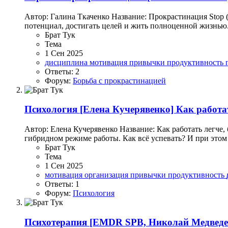
Автор: Галина Ткаченко Название: Прокрастинация Stop
потенциал, достигать целей и жить полноценной жизнью
Брат Тук
Тема
1 Сен 2025
дисциплина
мотивация
привычки
продуктивность
Ответы: 2
Форум:
Борьба с прокрастинацией
Психология
[Елена Кучерявенко] Как работат
Автор: Елена Кучерявенко Название: Как работать легче,
гибридном режиме работы. Как всё успевать? И при этом н
Брат Тук
Тема
1 Сен 2025
мотивация
организация
привычки
продуктивность
Ответы: 1
Форум:
Психология
Психотерапия
[EMDR SPB, Николай Медведев]