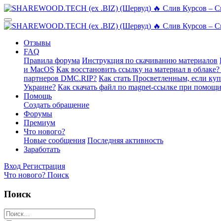
Отзывы
FAQ
Правила форума
Инструкция по скачиванию материалов
и MacOS
Как восстановить ссылку на материал в облаке?
партнеров DMC.RIP?
Как стать Просветленным, если ку
Украине?
Как скачать файл по magnet-ссылке при помощи
Помощь
Создать обращение
Форумы
Премиум
Что нового?
Новые сообщения
Последняя активность
Заработать
Вход
Регистрация
Что нового?
Поиск
Поиск