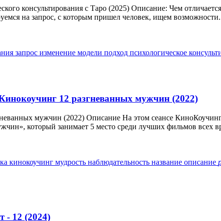
кого консультирования с Таро (2025) Описание: Чем отличается
уемся на запрос, с которым пришел человек, ищем возможности..
ания
запрос
изменение
модели
подход
психологическое консуль
 Кинокоучинг 12 разгневанных мужчин (2022)
гневанных мужчин (2022) Описание На этом сеансе КиноКоучинг
жчин», который занимает 5 место среди лучших фильмов всех вре
ика
кинокоучинг
мудрость
наблюдательность
название
описание
 - 12 (2024)