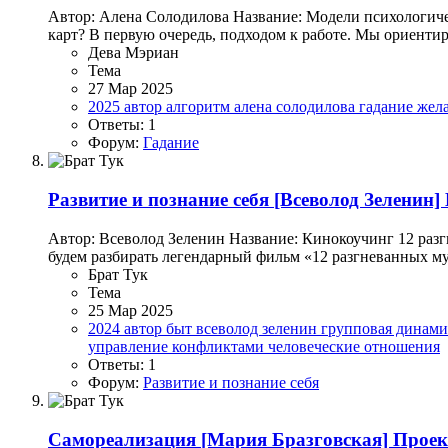
Автор: Алена Солодилова Название: Модели психологичес
карт? В первую очередь, подходом к работе. Мы ориентир
Дева Мэриан
Тема
27 Мар 2025
2025
автор
алгоритм
алена солодилова
гадание
жел
Ответы: 1
Форум:
Гадание
Развитие и познание себя
[Всеволод Зеленин]
Автор: Всеволод Зеленин Название: Кинокоучинг 12 раз
будем разбирать легендарный фильм «12 разгневанных му
Брат Тук
Тема
25 Мар 2025
2024
автор
быт
всеволод зеленин
групповая динам
управление конфликтами
человеческие отношения
Ответы: 1
Форум:
Развитие и познание себя
Самореализация
[Мария Бразговская] Проект