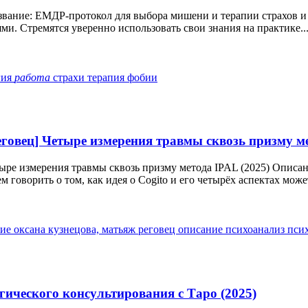
ние: ЕМДР-протокол для выбора мишени и терапии страхов и ф
ями. Стремятся уверенно использовать свои знания на практике..
гия
работа
страхи
терапия
фобии
говец] Четыре измерения травмы сквозь призму ме
ыре измерения травмы сквозь призму метода IPAL (2025) Описа
 говорить о том, как идея о Cogito и его четырёх аспектах может
ние
оксана кузнецова, матьяж реговец
описание
психоанализ
пси
гического консультирования с Таро (2025)