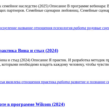
к семейное наследство (2025) Описание В программе вебинара: 
щих партнеров. Семейные сценарии любовниц. Семейные сценар
исцеление
название
отношения
психология
работа
родовые сц
рактика Вина и стыд (2024)
Вина и стыд (2024) Описание Я практик. И разработка методик п
, которыми необходимо владеть каждому человеку, чтобы чувство
сья яковлева
отношения
практика
работа
развитие и познание с
те в программе Wilcom (2024)