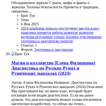
Обсидиановое зеркало Страхи, мифы и факты о
зеркалах Техника безопасности Приметы и традиции,
связанные...
Брат Тук
Тема
6 Янв 2025
2024
amalgama
зеркало
инструмент
мастер-класс
практика
приметы
работа
развитие
развитие
видения
результат
страхи
техника
чувствование
эзотерика и оккультизм
энергия
Ответы: 1
Форум:
Эзотерика и оккультизм
Магия и колдовство
[Елена Филиппова]
Диагностика на Русских Рунах и
Рунических мандалах (2024)
Автор: Елена Филиппова Название: Диагностика на
Русских Рунах и Рунических мандалах (2024) Описание
Мы приглашаем вас на мини-курс, который будет
посвящен всем видам диагностики. Если вы ранее
думали, что диагностировать можно только негативное
магическое воздействие, то сейчас вы точно...