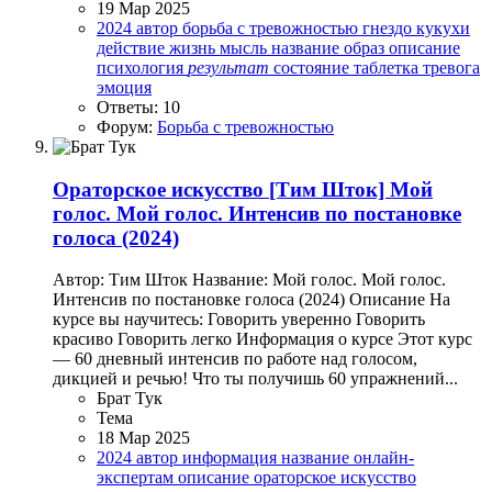
19 Мар 2025
2024
автор
борьба с тревожностью
гнездо кукухи
действие
жизнь
мысль
название
образ
описание
психология
результат
состояние
таблетка
тревога
эмоция
Ответы: 10
Форум:
Борьба с тревожностью
Ораторское искусство
[Тим Шток] Мой
голос. Мой голос. Интенсив по постановке
голоса (2024)
Автор: Тим Шток Название: Мой голос. Мой голос.
Интенсив по постановке голоса (2024) Описание На
курсе вы научитесь: Говорить уверенно Говорить
красиво Говорить легко Информация о курсе Этот курс
— 60 дневный интенсив по работе над голосом,
дикцией и речью! Что ты получишь 60 упражнений...
Брат Тук
Тема
18 Мар 2025
2024
автор
информация
название
онлайн-
экспертам
описание
ораторское искусство