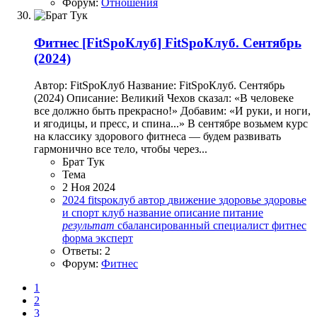
Форум:
Отношения
Фитнес
[FitSpoКлуб] FitSpoКлуб. Сентябрь
(2024)
Автор: FitSpoКлуб Название: FitSpoКлуб. Сентябрь
(2024) Описание: Великий Чехов сказал: «В человеке
все должно быть прекрасно!» Добавим: «И руки, и ноги,
и ягодицы, и пресс, и спина...» В сентябре возьмем курс
на классику здорового фитнеса — будем развивать
гармонично все тело, чтобы через...
Брат Тук
Тема
2 Ноя 2024
2024
fitspoклуб
автор
движение
здоровье
здоровье
и спорт
клуб
название
описание
питание
результат
сбалансированный
специалист
фитнес
форма
эксперт
Ответы: 2
Форум:
Фитнес
1
2
3