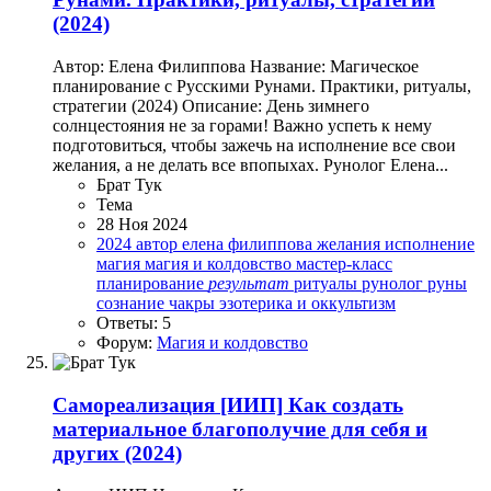
(2024)
Автор: Елена Филиппова Название: Магическое
планирование с Русскими Рунами. Практики, ритуалы,
стратегии (2024) Описание: День зимнего
солнцестояния не за горами! Важно успеть к нему
подготовиться, чтобы зажечь на исполнение все свои
желания, а не делать все впопыхах. Рунолог Елена...
Брат Тук
Тема
28 Ноя 2024
2024
автор
елена филиппова
желания
исполнение
магия
магия и колдовство
мастер-класс
планирование
результат
ритуалы
рунолог
руны
сознание
чакры
эзотерика и оккультизм
Ответы: 5
Форум:
Магия и колдовство
Самореализация
[ИИП] Как создать
материальное благополучие для себя и
других (2024)