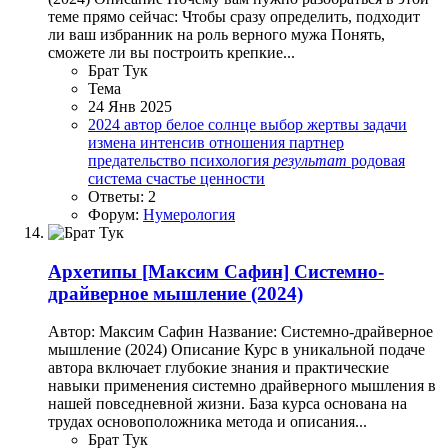
теме прямо сейчас: Чтобы сразу определить, подходит
ли ваш избранник на роль верного мужа Понять,
сможете ли вы построить крепкие...
Брат Тук
Тема
24 Янв 2025
2024
автор
белое солнце
выбор
жертвы
задачи
измена
интенсив
отношения
партнер
предательство
психология
результат
родовая
система
счастье
ценности
Ответы: 2
Форум:
Нумерология
Архетипы
[Максим Сафин] Системно-
драйверное мышление (2024)
Автор: Максим Сафин Название: Системно-драйверное
мышление (2024) Описание Курс в уникальной подаче
автора включает глубокие знания и практические
навыки применения системно драйверного мышления в
нашей повседневной жизни. База курса основана на
трудах основоположника метода и описания...
Брат Тук