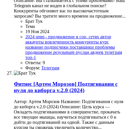
Описание: Вы сталкиваетесь с этими проблемами? Ваш
Telegram канал не виден в глобальном поиске?
Конкуренты обгоняют вас по высокочастотным
запросам? Вы тратите много времени на продвижение...
Брат Тук
Тема
19 Ноя 2024
2024
smm - продвижение в соц. сетях
автор
аккаунты
вовлеченность
конкуренты
курс
название
подписчики
поставщики
проблемы
продвижение
результат
руслан авдеев
телеграм
топ-1
Ответы: 9
Форум:
Телеграм
Фитнес
[Артем Морозов] Подтягивания с
нуля до киборга v.2.0 (2024)
Автор: Артем Морозов Название: Подтягивания с нуля
до киборга v.2.0 (2024) Описание: Цель курса —
Овладеть подтягиваниями в совершенстве, прокачать
все тянущие мышцы, научиться подтягиваться с 0 и
дойти до подтягиваний на одной. Также с данным
курсом ты сможешь увеличить количество...