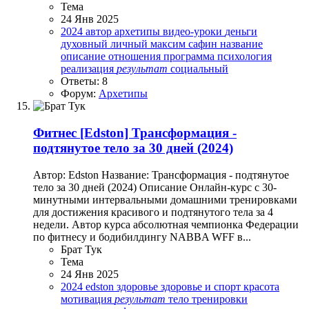
Тема
24 Янв 2025
2024
автор
архетипы
видео-уроки
деньги
духовный
личный
максим сафин
название
описание
отношения
программа
психология
реализация
результат
социальный
Ответы: 8
Форум:
Архетипы
Фитнес
[Edston] Трансформация -
подтянутое тело за 30 дней (2024)
Автор: Edston Название: Трансформация - подтянутое
тело за 30 дней (2024) Описание Онлайн-курс с 30-
минутными интервальными домашними тренировками
для достижения красивого и подтянутого тела за 4
недели. Автор курса абсолютная чемпионка Федерации
по фитнесу и бодибилдингу NABBA WFF в...
Брат Тук
Тема
24 Янв 2025
2024
edston
здоровье
здоровье и спорт
красота
мотивация
результат
тело
тренировки