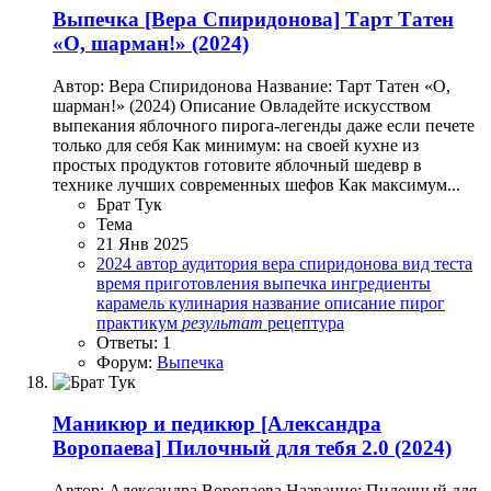
Выпечка
[Вера Спиридонова] Тарт Татен
«О, шарман!» (2024)
Автор: Вера Спиридонова Название: Тарт Татен «О,
шарман!» (2024) Описание Овладейте искусством
выпекания яблочного пирога-легенды даже если печете
только для себя Как минимум: на своей кухне из
простых продуктов готовите яблочный шедевр в
технике лучших современных шефов Как максимум...
Брат Тук
Тема
21 Янв 2025
2024
автор
аудитория
вера спиридонова
вид теста
время приготовления
выпечка
ингредиенты
карамель
кулинария
название
описание
пирог
практикум
результат
рецептура
Ответы: 1
Форум:
Выпечка
Маникюр и педикюр
[Александра
Воропаева] Пилочный для тебя 2.0 (2024)
Автор: Александра Воропаева Название: Пилочный для