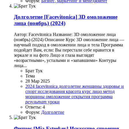
Форум:
Бизнес, маркетинг и менеджмент
Долголетие
[Facevitonica] ЗD омоложение
лица (ноябрь) (2024)
Автор: Facevitonica Название: ЗD омоложение лица
(ноябрь) (2024) Описание Курс 3D омоложение лица —
научный подход в омоложении лица и тела Программа
подойдет Вам, если: Вы перестали себе нравится в
зеркале и на фото Лицо и глаза выглядят
«возрастными», усталыми и «запавшими» Контуры
лица...
Брат Тук
Тема
28 Мар 2025
2024
facevitonica
долголетие
женщины
здоровье и
спорт
исследования
красота
курс
лицо
метод
морщины
омоложение
открытия
программа
результат
уроки
Ответы: 4
Форум:
Долголетие
Фитнес
[Mia Esteekey] Искусство строения