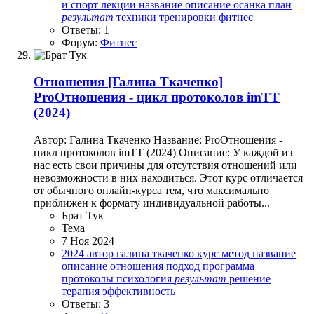
и спорт
лекции
название
описание
осанка
план
результат
техники
тренировки
фитнес
Ответы: 1
Форум:
Фитнес
Отношения
[Галина Ткаченко]
ProОтношения - цикл протоколов imTT
(2024)
Автор: Галина Ткаченко Название: ProОтношения -
цикл протоколов imTT (2024) Описание: У каждой из
нас есть свои причины для отсутствия отношений или
невозможности в них находиться. Этот курс отличается
от обычного онлайн-курса тем, что максимально
приближен к формату индивидуальной работы...
Брат Тук
Тема
7 Ноя 2024
2024
автор
галина ткаченко
курс
метод
название
описание
отношения
подход
программа
протоколы
психология
результат
решение
терапия
эффективность
Ответы: 3