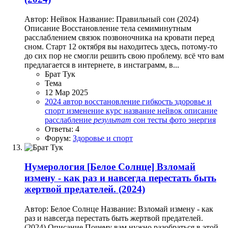
Автор: Нейвок Название: Правильный сон (2024)
Описание Восстановление тела семиминутным
расслаблением связок позвоночника на кровати перед
сном. Старт 12 октября вы находитесь здесь, потому-то
до сих пор не смогли решить свою проблему. всё что вам
предлагается в интернете, в инстаграмм, в...
Брат Тук
Тема
12 Мар 2025
2024
автор
восстановление
гибкость
здоровье и
спорт
изменение
курс
название
нейвок
описание
расслабление
результат
сон
тесты
фото
энергия
Ответы: 4
Форум:
Здоровье и спорт
Нумерология
[Белое Солнце] Взломай
измену - как раз и навсегда перестать быть
жертвой предателей. (2024)
Автор: Белое Солнце Название: Взломай измену - как
раз и навсегда перестать быть жертвой предателей.
(2024) Описание Почему вам нужно разобраться в этой