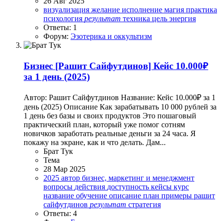
26 Авг 2025
визуализация
желание
исполнение
магия
практика
психология
результат
техника
цель
энергия
Ответы: 1
Форум:
Эзотерика и оккультизм
Бизнес
[Рашит Сайфутдинов] Кейс 10.000₽
за 1 день (2025)
Автор: Рашит Сайфутдинов Название: Кейс 10.000₽ за 1
день (2025) Описание Как зарабатывать 10 000 рублей за
1 день без базы и своих продуктов Это пошаговый
практический план, который уже помог сотням
новичков заработать реальные деньги за 24 часа. Я
покажу на экране, как и что делать. Дам...
Брат Тук
Тема
28 Мар 2025
2025
автор
бизнес, маркетинг и менеджмент
вопросы
действия
доступность
кейсы
курс
название
обучение
описание
план
примеры
рашит
сайфутдинов
результат
стратегия
Ответы: 4