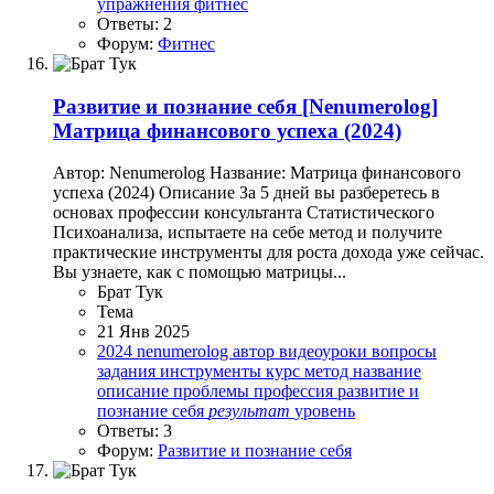
упражнения
фитнес
Ответы: 2
Форум:
Фитнес
Развитие и познание себя
[Nenumerolog]
Матрица финансового успеха (2024)
Автор: Nenumerolog Название: Матрица финансового
успеха (2024) Описание За 5 дней вы разберетесь в
основах профессии консультанта Статистического
Психоанализа, испытаете на себе метод и получите
практические инструменты для роста дохода уже сейчас.
Вы узнаете, как с помощью матрицы...
Брат Тук
Тема
21 Янв 2025
2024
nenumerolog
автор
видеоуроки
вопросы
задания
инструменты
курс
метод
название
описание
проблемы
профессия
развитие и
познание себя
результат
уровень
Ответы: 3
Форум:
Развитие и познание себя