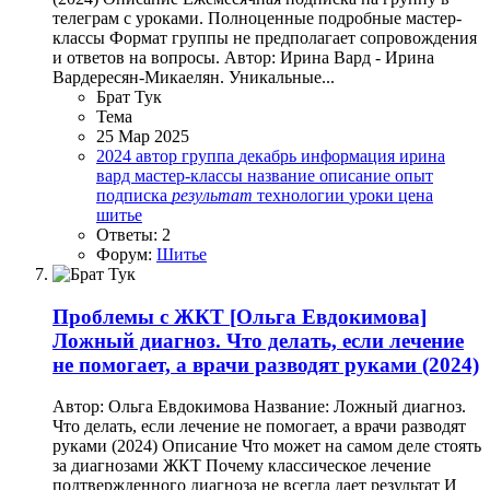
телеграм с уроками. Полноценные подробные мастер-
классы Формат группы не предполагает сопровождения
и ответов на вопросы. Автор: Ирина Вард - Ирина
Вардересян-Микаелян. Уникальные...
Брат Тук
Тема
25 Мар 2025
2024
автор
группа
декабрь
информация
ирина
вард
мастер-классы
название
описание
опыт
подписка
результат
технологии
уроки
цена
шитье
Ответы: 2
Форум:
Шитье
Проблемы с ЖКТ
[Ольга Евдокимова]
Ложный диагноз. Что делать, если лечение
не помогает, а врачи разводят руками (2024)
Автор: Ольга Евдокимова Название: Ложный диагноз.
Что делать, если лечение не помогает, а врачи разводят
руками (2024) Описание Что может на самом деле стоять
за диагнозами ЖКТ Почему классическое лечение
подтвержденного диагноза не всегда дает результат И