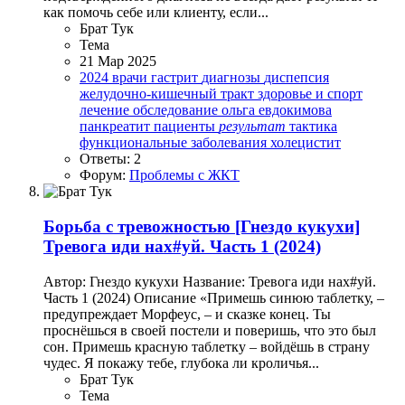
как помочь себе или клиенту, если...
Брат Тук
Тема
21 Мар 2025
2024
врачи
гастрит
диагнозы
диспепсия
желудочно-кишечный тракт
здоровье и спорт
лечение
обследование
ольга евдокимова
панкреатит
пациенты
результат
тактика
функциональные заболевания
холецистит
Ответы: 2
Форум:
Проблемы с ЖКТ
Борьба с тревожностью
[Гнездо кукухи]
Тревога иди нах#уй. Часть 1 (2024)
Автор: Гнездо кукухи Название: Тревога иди нах#уй.
Часть 1 (2024) Описание «Примешь синюю таблетку, –
предупреждает Морфеус, – и сказке конец. Ты
проснёшься в своей постели и поверишь, что это был
сон. Примешь красную таблетку – войдёшь в страну
чудес. Я покажу тебе, глубока ли кроличья...
Брат Тук
Тема