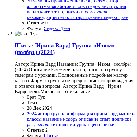
2024
smm - продвижение в соц. сетях
автор
алгоритмы
заработок
игорь градов
инструкция
канал
контент
подписчики
результат
рекомендации
репост
старт
тренинг
яндекс дзен
Ответы: 0
Форум:
Яндекс Дзен
Шитье
[Ирина Вард] Группа «Изюм»
(ноябрь) (2024)
Автор: Ирина Вард Название: Группа «Изюм» (ноябрь)
(2024) Описание Ежемесячная подписка на группу в
телеграм с уроками. Полноценные подробные мастер-
классы Формат группы не предполагает сопровождения
и ответов на вопросы. Автор: Ирина Вард - Ирина
Вардересян-Микаелян. Уникальные...
Брат Тук
Тема
20 Дек 2024
2024
автор
группа
информация
ирина вард
мастер-
классы
название
ноябрь
описание
опыт
подписка
результат
технологии
уроки
цена
шитье
Ответы: 2
Форум:
Шитье