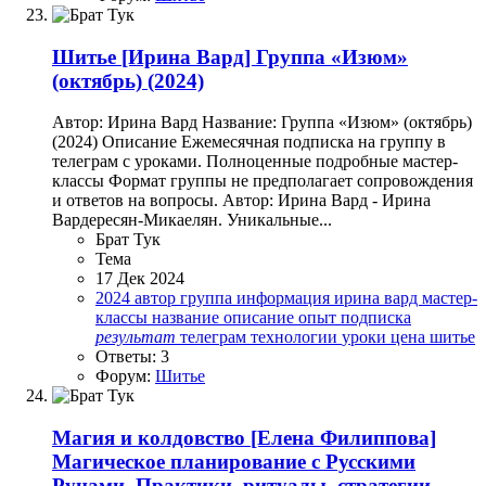
Шитье
[Ирина Вард] Группа «Изюм»
(октябрь) (2024)
Автор: Ирина Вард Название: Группа «Изюм» (октябрь)
(2024) Описание Ежемесячная подписка на группу в
телеграм с уроками. Полноценные подробные мастер-
классы Формат группы не предполагает сопровождения
и ответов на вопросы. Автор: Ирина Вард - Ирина
Вардересян-Микаелян. Уникальные...
Брат Тук
Тема
17 Дек 2024
2024
автор
группа
информация
ирина вард
мастер-
классы
название
описание
опыт
подписка
результат
телеграм
технологии
уроки
цена
шитье
Ответы: 3
Форум:
Шитье
Магия и колдовство
[Елена Филиппова]
Магическое планирование с Русскими
Рунами. Практики, ритуалы, стратегии