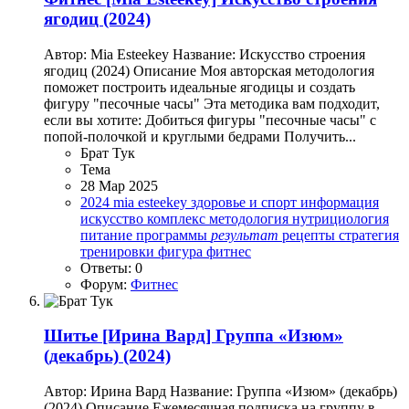
ягодиц (2024)
Автор: Mia Esteekey Название: Искусство строения
ягодиц (2024) Описание Моя авторская методология
поможет построить идеальные ягодицы и создать
фигуру "песочные часы" Эта методика вам подходит,
если вы хотите: Добиться фигуры "песочные часы" с
попой-полочкой и круглыми бедрами Получить...
Брат Тук
Тема
28 Мар 2025
2024
mia esteekey
здоровье и спорт
информация
искусство
комплекс
методология
нутрициология
питание
программы
результат
рецепты
стратегия
тренировки
фигура
фитнес
Ответы: 0
Форум:
Фитнес
Шитье
[Ирина Вард] Группа «Изюм»
(декабрь) (2024)
Автор: Ирина Вард Название: Группа «Изюм» (декабрь)
(2024) Описание Ежемесячная подписка на группу в