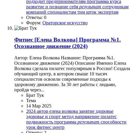
подходит
предпринимателям
программа курса
развитие и познание себя
результат
сотрудникам
компаний
специалистам
тим шток
экспертам
Ответы: 0
Форум:
Ораторское искусство
Фитнес
[Елена Волкова] Программа №1.
Осознанное движение (2024)
Автор: Елена Волкова Название: Программа №1.
Осознанное движение (2024) Описание Именно Елена
Волкова сделала пилатес популярным в России! Создала
обучающий центр, в котором свыше 10 тысяч
специалистов освоили современные подходы к
здоровому движению. За 30 лет работы с людьми,
пройдя через...
Брат Тук
Тема
14 Мар 2025
2024
автор
елена волкова
занятие
здоровье
здоровье и спорт
метод
напряжение
пилатес
подвижность
программа
результат
способности
урок
фитнес
центр
Ответы: 2