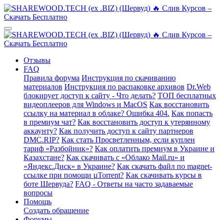
Отзывы
FAQ
Правила форума
Инструкция по скачиванию
материалов
Инструкция по распаковке архивов
Dr.Web
блокирует доступ к сайту - Что делать?
ТОП бесплатных
видеоплееров для Windows и MacOS
Как восстановить
ссылку на материал в облаке? Ошибка 404.
Как попасть
в премиум чат?
Как восстановить доступ к утерянному
аккаунту?
Как получить доступ к сайту партнеров
DMC.RIP?
Как стать Просветленным, если куплен
тариф «Разбойник»?
Как оплатить премиум в Украине и
Казахстане?
Как скачивать с «Облако Mail.ru» и
«Яндекс.Диск» в Украине?
Как скачать файл по magnet-
ссылке при помощи µTorrent?
Как скачивать курсы в
боте Шервуда?
FAQ - Ответы на часто задаваемые
вопросы
Помощь
Создать обращение
Форумы