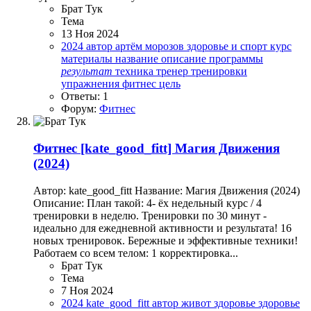
Брат Тук
Тема
13 Ноя 2024
2024
автор
артём морозов
здоровье и спорт
курс
материалы
название
описание
программы
результат
техника
тренер
тренировки
упражнения
фитнес
цель
Ответы: 1
Форум:
Фитнес
Фитнес
[kate_good_fitt] Магия Движения
(2024)
Автор: kate_good_fitt Название: Магия Движения (2024)
Описание: План такой: 4- ёх недельный курс / 4
тренировки в неделю. Тренировки по 30 минут -
идеально для ежедневной активности и результата! 16
новых тренировок. Бережные и эффективные техники!
Работаем со всем телом: 1 корректировка...
Брат Тук
Тема
7 Ноя 2024
2024
kate_good_fitt
автор
живот
здоровье
здоровье