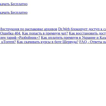
Инструкция по распаковке архивов
Dr.Web блокирует доступ к са
 Ошибка 404.
Как попасть в премиум чат?
Как восстановить дост
плен тариф «Разбойник»?
Как оплатить премиум в Украине и Каз
 µTorrent?
Как скачивать курсы в боте Шервуда?
FAQ - Ответы н