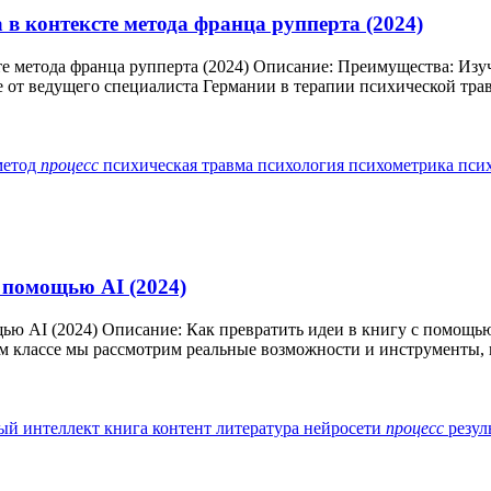
 в контексте метода франца рупперта (2024)
те метода франца рупперта (2024) Описание: Преимущества: Из
 от ведущего специалиста Германии в терапии психической трав
метод
процесс
психическая травма
психология
психометрика
пси
с помощью AI (2024)
щью AI (2024) Описание: Как превратить идеи в книгу с помощь
м классе мы рассмотрим реальные возможности и инструменты, к
ый интеллект
книга
контент
литература
нейросети
процесс
резул