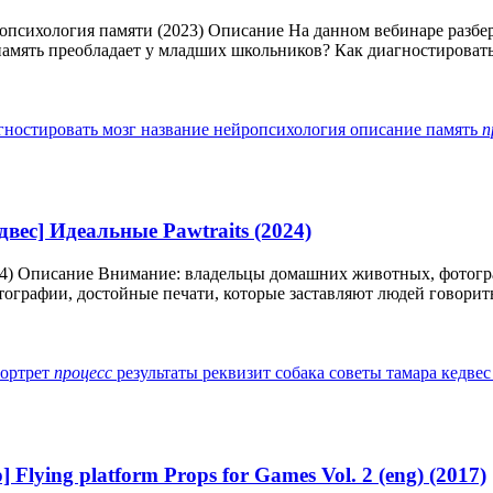
опсихология памяти (2023) Описание На данном вебинаре разбер
память преобладает у младших школьников? Как диагностировать 
гностировать
мозг
название
нейропсихология
описание
память
п
вес] Идеальные Pawtraits (2024)
024) Описание Внимание: владельцы домашних животных, фотогр
графии, достойные печати, которые заставляют людей говорить
ортрет
процесс
результаты
реквизит
собака
советы
тамара кедве
Flying platform Props for Games Vol. 2 (eng) (2017)