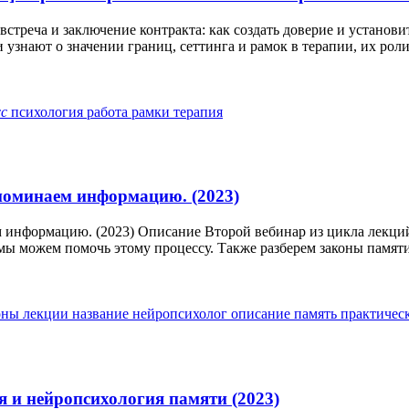
треча и заключение контракта: как создать доверие и установи
знают о значении границ, сеттинга и рамок в терапии, их роли 
сс
психология
работа
рамки
терапия
поминаем информацию. (2023)
 информацию. (2023) Описание Второй вебинар из цикла лекций 
мы можем помочь этому процессу. Также разберем законы памяти 
оны
лекции
название
нейропсихолог
описание
память
практичес
 и нейропсихология памяти (2023)