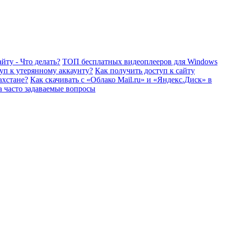
йту - Что делать?
ТОП бесплатных видеоплееров для Windows
уп к утерянному аккаунту?
Как получить доступ к сайту
ахстане?
Как скачивать с «Облако Mail.ru» и «Яндекс.Диск» в
а часто задаваемые вопросы