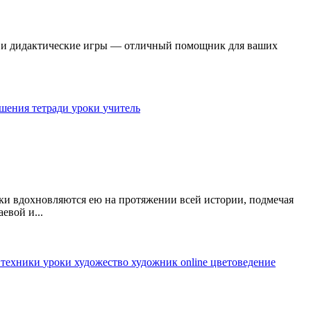
ые и дидактические игры — отличный помощник для ваших
.
ешения
тетради
уроки
учитель
ики вдохновляются ею на протяжении всей истории, подмечая
евой и...
я
техники
уроки
художество
художник online
цветоведение