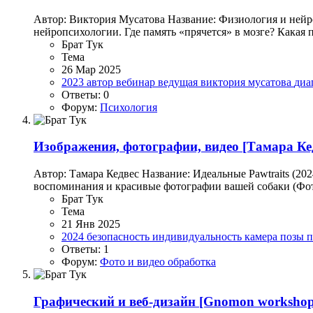
Автор: Виктория Мусатова Название: Физиология и нейр
нейропсихологии. Где память «прячется» в мозге? Какая 
Брат Тук
Тема
26 Мар 2025
2023
автор
вебинар
ведущая
виктория мусатова
диа
Ответы: 0
Форум:
Психология
Изображения, фотографии, видео
[Тамара Кед
Автор: Тамара Кедвес Название: Идеальные Pawtraits (2
воспоминания и красивые фотографии вашей собаки (Фото
Брат Тук
Тема
21 Янв 2025
2024
безопасность
индивидуальность
камера
позы
п
Ответы: 1
Форум:
Фото и видео обработка
Графический и веб-дизайн
[Gnomon workshop] 