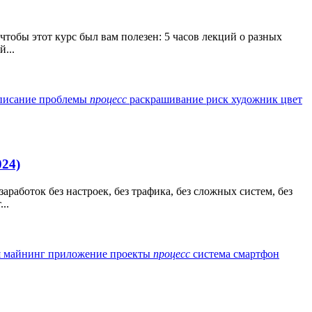
чтобы этот курс был вам полезен: 5 часов лекций о разных
...
писание
проблемы
процесс
раскрашивание
риск
художник
цвет
024)
работок без настроек, без трафика, без сложных систем, без
..
я
майнинг
приложение
проекты
процесс
система
смартфон