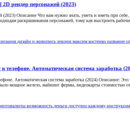
 2D рендер персонажей (2023)
(2023) Описание Что вам нужно знать, уметь и иметь при себе, 
одходам раскрашивания персонажей, тому как выстроить рабочий
ализация
дизайн и живопись
лекции
максим костенко
название
о
в телефоне. Автоматическая система заработка (2
фоне. Автоматическая система заработка (2024) Описание: Это за
было мощное железо, майнинг фермы, видеокарты стоимостью от.
криптовалюты
возможность
деньги
доступно каждому
инструкци