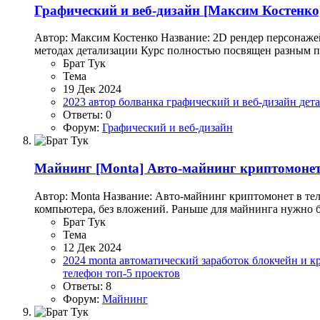
Графический и веб-дизайн
[Максим Костенко]
Автор: Максим Костенко Название: 2D рендер персонажей 
методах детализации Курс полностью посвящен разным п
Брат Тук
Тема
19 Дек 2024
2023
автор
болванка
графический и веб-дизайн
дет
Ответы: 0
Форум:
Графический и веб-дизайн
Майнинг
[Monta] Авто-майнинг криптомонет 
Автор: Monta Название: Авто-майнинг криптомонет в теле
компьютера, без вложений. Раньше для майнинга нужно 
Брат Тук
Тема
12 Дек 2024
2024
monta
автоматический заработок
блокчейн и 
телефон
топ-5 проектов
Ответы: 8
Форум:
Майнинг