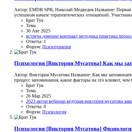
Автор: EMDR SPB, Николай Медведев Название: Первая вс
успешном начале терапевтических отношений. Участники у
Брат Тук
Тема
30 Авг 2025
встреча
доверие
контракт
методика
практика
проце
Ответы: 1
Форум:
Психотерапия
Психология
[Виктория Мусатова] Как мы за
Автор: Виктория Мусатова Название: Как мы запоминаем
процесс запоминания, какие факторы на это влияют, чем 
Брат Тук
Тема
26 Мар 2025
2023
автор
вебинар
ведущая
виктория мусатова
зак
Ответы: 0
Форум:
Психология
Психология
[Виктория Мусатова] Физиология