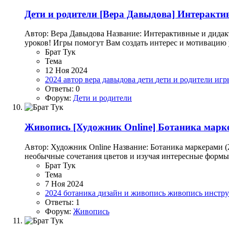
Дети и родители
[Вера Давыдова] Интерактив
Автор: Вера Давыдова Название: Интерактивные и дидак
уроков! Игры помогут Вам создать интерес и мотивацию 
Брат Тук
Тема
12 Ноя 2024
2024
автор
вера давыдова
дети
дети и родители
иг
Ответы: 0
Форум:
Дети и родители
Живопись
[Художник Online] Ботаника марк
Автор: Художник Online Название: Ботаника маркерами (
необычные сочетания цветов и изучая интересные формы 
Брат Тук
Тема
7 Ноя 2024
2024
ботаника
дизайн и живопись
живопись
инстр
Ответы: 1
Форум:
Живопись