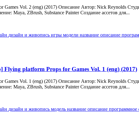
for Games Vol. 2 (eng) (2017) Описание Автор: Nick Reynolds Ст
е: Maya, ZBrush, Substance Painter Создание ассетов для...
зайн
дизайн и живопись
игры
модели
название
описание
програ
Flying platform Props for Games Vol. 1 (eng) (2017)
for Games Vol. 1 (eng) (2017) Описание Автор: Nick Reynolds Ст
е: Maya, ZBrush, Substance Painter Создание ассетов для...
зайн
дизайн и живопись
модель
название
описание
программное 