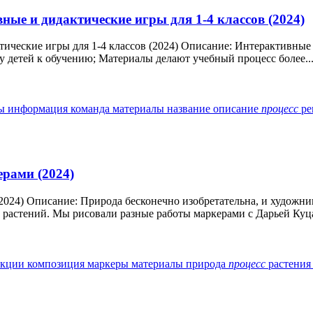
ные и дидактические игры для 1-4 классов (2024)
тические игры для 1-4 классов (2024) Описание: Интерактивн
у детей к обучению; Материалы делают учебный процесс более..
ры
информация
команда
материалы
название
описание
процесс
р
ерами (2024)
2024) Описание: Природа бесконечно изобретательна, и художн
растений. Мы рисовали разные работы маркерами с Дарьей Куца
укции
композиция
маркеры
материалы
природа
процесс
растени