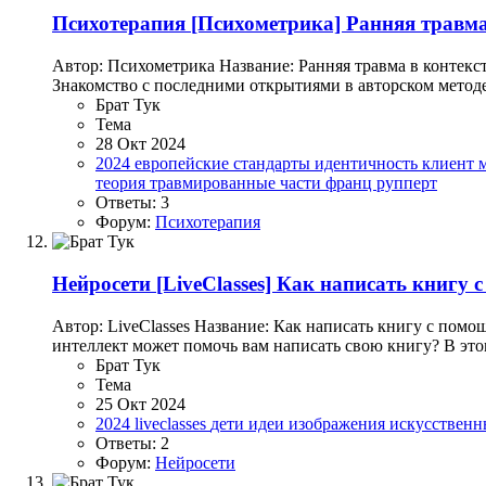
Психотерапия
[Психометрика] Ранняя травма
Автор: Психометрика Название: Ранняя травма в контекс
Знакомство с последними открытиями в авторском методе
Брат Тук
Тема
28 Окт 2024
2024
европейские стандарты
идентичность
клиент
теория
травмированные части
франц рупперт
Ответы: 3
Форум:
Психотерапия
Нейросети
[LiveClasses] Как написать книгу 
Автор: LiveClasses Название: Как написать книгу с помо
интеллект может помочь вам написать свою книгу? В это
Брат Тук
Тема
25 Окт 2024
2024
liveclasses
дети
идеи
изображения
искусственн
Ответы: 2
Форум:
Нейросети