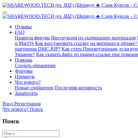
Отзывы
FAQ
Правила форума
Инструкция по скачиванию материалов
и MacOS
Как восстановить ссылку на материал в облаке?
партнеров DMC.RIP?
Как стать Просветленным, если ку
Украине?
Как скачать файл по magnet-ссылке при помощи
Помощь
Создать обращение
Форумы
Премиум
Что нового?
Новые сообщения
Последняя активность
Заработать
Вход
Регистрация
Что нового?
Поиск
Поиск