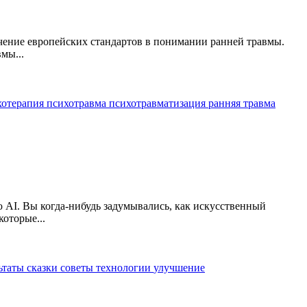
учение европейских стандартов в понимании ранней травмы.
мы...
хотерапия
психотравма
психотравматизация
ранняя травма
ю AI. Вы когда-нибудь задумывались, как искусственный
оторые...
ьтаты
сказки
советы
технологии
улучшение