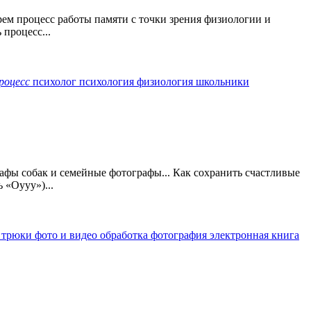
ем процесс работы памяти с точки зрения физиологии и
процесс...
роцесс
психолог
психология
физиология
школьники
афы собак и семейные фотографы... Как сохранить счастливые
 «Оууу»)...
с
трюки
фото и видео обработка
фотография
электронная книга