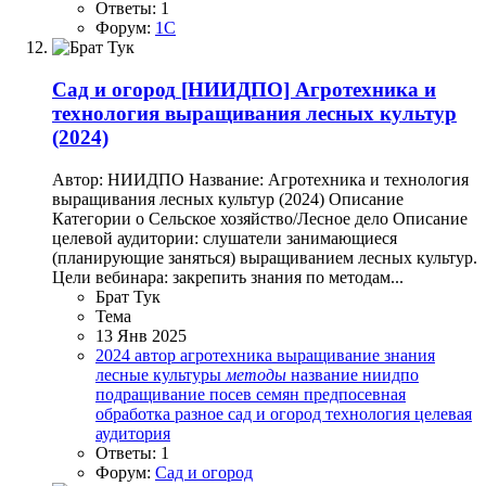
Ответы: 1
Форум:
1C
Сад и огород
[НИИДПО] Агротехника и
технология выращивания лесных культур
(2024)
Автор: НИИДПО Название: Агротехника и технология
выращивания лесных культур (2024) Описание
Категории o Сельское хозяйство/Лесное дело Описание
целевой аудитории: слушатели занимающиеся
(планирующие заняться) выращиванием лесных культур.
Цели вебинара: закрепить знания по методам...
Брат Тук
Тема
13 Янв 2025
2024
автор
агротехника
выращивание
знания
лесные культуры
методы
название
ниидпо
подращивание
посев семян
предпосевная
обработка
разное
сад и огород
технология
целевая
аудитория
Ответы: 1
Форум:
Сад и огород