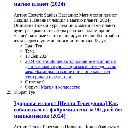
магию планет (2024)
Автор: Esoteric Studies Название: Магия семи планет.
Лекция 1. Вводная лекция в магию планет (2024)
Описание Новый курс лекций о магии семи планет
будет раскрывать те сферы работы с планетарной
магией, которые часто игнорируются или были забыты
из-за редкого упоминания в источниках. Будут...
Брат Тук
Тема
18 Дек 2024
2024
esoteric studies
автор
влияние
восприятие
данные
знаки
курс
лекция
магия и колдовство
методы
миры
название
описание
характер
эзотерика и оккультизм
Ответы: 0
Форум:
Магия и колдовство
Здоровье и спорт
[Нелли Терегулова] Как
избавиться от фибромиалгии за 90 дней ‌без
медикаментов (2024)
Автор: Нелли Терегулова Название: Как избавиться от