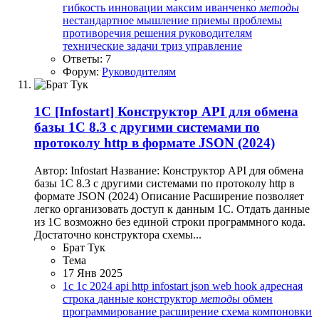
гибкость
инновации
максим иванченко
методы
нестандартное мышление
приемы
проблемы
противоречия
решения
руководителям
технические задачи
триз
управление
Ответы: 7
Форум:
Руководителям
1C
[Infostart] Конструктор API для обмена
базы 1С 8.3 с другими системами по
протоколу http в формате JSON (2024)
Автор: Infostart Название: Конструктор API для обмена
базы 1С 8.3 с другими системами по протоколу http в
формате JSON (2024) Описание Расширение позволяет
легко организовать доступ к данным 1С. Отдать данные
из 1С возможно без единой строки программного кода.
Достаточно конструктора схемы...
Брат Тук
Тема
17 Янв 2025
1c
1с
2024
api
http
infostart
json
web hook
адресная
строка
данные
конструктор
методы
обмен
программирование
расширение
схема компоновки