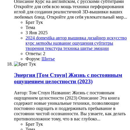
Описание Курс на английском, с русскими субтитрами
Откройте для себя всю мощь техники перфорирования
иглой для создания реалистичной 3D-вышивки ваших
любимых блюд. Откройте для себя увлекательный мир...
Брат Тук
Тема
3 Янв 2025
2024
domestika
автор
вышивка
дизайнер
искусство
курс
методы
название
ощущения
субтитры
творения
текстура
техника
шитье
эмоции
Ответы: 2
Форум:
Шитье
Энергия
[Том Стоун] Жизнь с постоянным
ощущением целостности (2023)
Автор: Том Стоун Название: Жизнь с постоянным
ощущением целостности (2023) Описание Эта книга
содержит новые уникальные техники, позволяющие
постоянно ощущать и поддерживать пребывание в
состоянии чистой осознанности. Вы узнаете, как делать
противоположное тому, что в вас глубоко...
Брат Тук
Тема