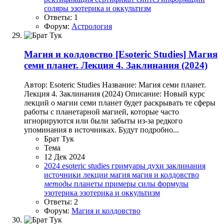
соляры
эзотерика и оккультизм
Ответы: 1
Форум:
Астрология
Магия и колдовство
[Esoteric Studies] Магия
семи планет. Лекция 4. Заклинания (2024)
Автор: Esoteric Studies Название: Магия семи планет.
Лекция 4. Заклинания (2024) Описание: Новый курс
лекций о магии семи планет будет раскрывать те сферы
работы с планетарной магией, которые часто
игнорируются или были забыты из-за редкого
упоминания в источниках. Будут подробно...
Брат Тук
Тема
12 Дек 2024
2024
esoteric studies
гримуары
духи
заклинания
источники
лекции
магия
магия и колдовство
методы
планеты
примеры
силы
формулы
эзотерика
эзотерика и оккультизм
Ответы: 2
Форум:
Магия и колдовство