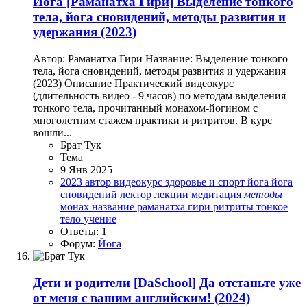
Йога
[Раманатха Гири] Выделение тонкого
тела, йога сновидений, методы развития и
удержания (2023)
Автор: Раманатха Гири Название: Выделение тонкого
тела, йога сновидений, методы развития и удержания
(2023) Описание Практический видеокурс
(длительность видео - 9 часов) по методам выделения
тонкого тела, прочитанный монахом-йогином с
многолетним стажем практики и ритритов. В курс
вошли...
Брат Тук
Тема
9 Янв 2025
2023
автор
видеокурс
здоровье и спорт
йога
йога
сновидений
лектор
лекции
медитация
методы
монах
название
раманатха гири
ритриты
тонкое
тело
учение
Ответы: 1
Форум:
Йога
Дети и родители
[DaSchool] Да отстаньте уже
от меня с вашим английским! (2024)