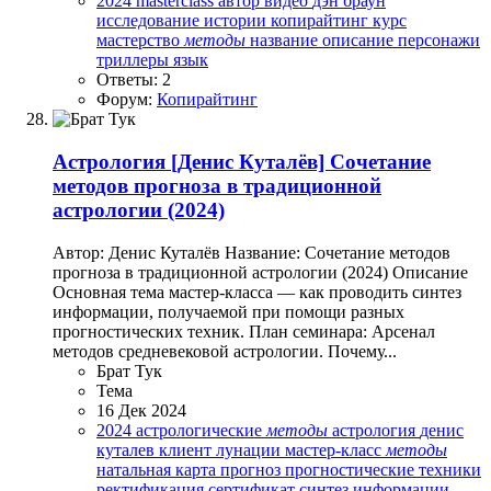
2024
masterclass
автор
видео
дэн браун
исследование
истории
копирайтинг
курс
мастерство
методы
название
описание
персонажи
триллеры
язык
Ответы: 2
Форум:
Копирайтинг
Астрология
[Денис Куталёв] Сочетание
методов прогноза в традиционной
астрологии (2024)
Автор: Денис Куталёв Название: Сочетание методов
прогноза в традиционной астрологии (2024) Описание
Основная тема мастер-класса — как проводить синтез
информации, получаемой при помощи разных
прогностических техник. План семинара: Арсенал
методов средневековой астрологии. Почему...
Брат Тук
Тема
16 Дек 2024
2024
астрологические
методы
астрология
денис
куталев
клиент
лунации
мастер-класс
методы
натальная карта
прогноз
прогностические техники
ректификация
сертификат
синтез информации