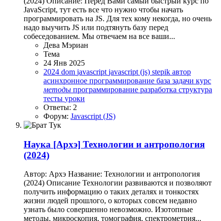
(2024) Описание: Перед Вами самый быстрый курс по
JavaScript, тут есть все что нужно чтобы начать
программировать на JS. Для тех кому некогда, но очень
надо выучить JS или подтянуть базу перед
собеседованием. Мы отвечаем на все ваши...
Дева Мэриан
Тема
24 Янв 2025
2024
dom
javascript
javascript (js)
stepik
автор
асинхронное программирование
база
задачи
курс
методы
программирование
разработка
структура
тесты
уроки
Ответы: 2
Форум:
Javascript (JS)
Наука
[Архэ] Технологии и антропология
(2024)
Автор: Архэ Название: Технологии и антропология
(2024) Описание Технологии развиваются и позволяют
получить информацию о таких деталях и тонкостях
жизни людей прошлого, о которых совсем недавно
узнать было совершенно невозможно. Изотопные
методы, микроскопия, томография, спектрометрия...