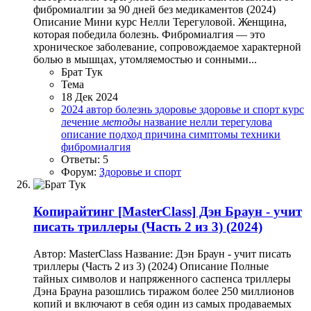
фибромиалгии за 90 дней ‌без медикаментов (2024)
Описание Мини курс Нелли Терегуловой. ‌Женщина,
которая победила болезнь. Фибромиалгия — это
хроническое заболевание, сопровождаемое характерной
болью в мышцах, утомляемостью и сонными...
Брат Тук
Тема
18 Дек 2024
2024
автор
болезнь
здоровье
здоровье и спорт
курс
лечение
методы
название
нелли терегулова
описание
подход
причина
симптомы
техники
фибромиалгия
Ответы: 5
Форум:
Здоровье и спорт
Копирайтинг
[MasterClass] Дэн Браун - учит
писать триллеры (Часть 2 из 3) (2024)
Автор: MasterClass Название: Дэн Браун - учит писать
триллеры (Часть 2 из 3) (2024) Описание Полные
тайных символов и напряженного саспенса триллеры
Дэна Брауна разошлись тиражом более 250 миллионов
копий и включают в себя один из самых продаваемых