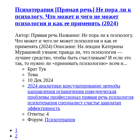
Психотерапия
[Прямая речь] Не пора ли к
психологу. Что может и чего не может
психология и как ее применять (2024)
Автор: Прямая речь Название: Не пора ли к психологу.
Что может и чего не может психология и как ее
применять (2024) Описание: На лекции Катерины
Мурашовой узнаем: правда ли, что психология —
лучшее средство, чтобы быть счастливым? И если это
так, то нужно ли «принимать психологию» всем и...
Брат Тук
Тема
10 Дек 2024
2024
аналитики
консультирование
методы
направления
ограничения
поведенческая
проблемы
профессионал
прямая речь
психология
психотерапия
специалист
счастье
шарлатан
эффективность
Ответы: 4
Форум:
Психотерапия
1
2