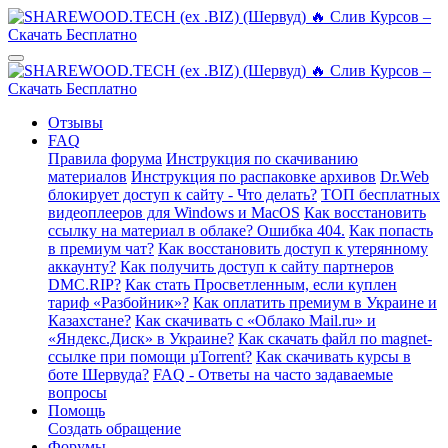
Отзывы
FAQ
Правила форума
Инструкция по скачиванию
материалов
Инструкция по распаковке архивов
Dr.Web
блокирует доступ к сайту - Что делать?
ТОП бесплатных
видеоплееров для Windows и MacOS
Как восстановить
ссылку на материал в облаке? Ошибка 404.
Как попасть
в премиум чат?
Как восстановить доступ к утерянному
аккаунту?
Как получить доступ к сайту партнеров
DMC.RIP?
Как стать Просветленным, если куплен
тариф «Разбойник»?
Как оплатить премиум в Украине и
Казахстане?
Как скачивать с «Облако Mail.ru» и
«Яндекс.Диск» в Украине?
Как скачать файл по magnet-
ссылке при помощи µTorrent?
Как скачивать курсы в
боте Шервуда?
FAQ - Ответы на часто задаваемые
вопросы
Помощь
Создать обращение
Форумы