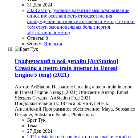
31 Дек 2024
2023
автор
духовное развитие
методы
название
описание
осознанность
отождествления
пробуждение
психология
реальный метод
техники
том стоун
эмоциональная боль
энергия
эффективный метод
Ответы: 0
Форум:
Энергия
Графический и веб-дизайн
[ArtStation]
Creating a metro train interior in Unreal
Engine 5 (eng) (2021)
Автор: ArtStation Название: Creating a metro train interior
in Unreal Engine 5 (eng) (2021) Описание Автор: Emiel
Sleegers Студия: ArtStation Год: 2021
Продолжительность: 18 часа 50 минут Язык:
Английский Программное обеспечение: Maya, Substance
Designer, Substance Painter, Photoshop...
Брат Тук
Тема
27 Дек 2024
2021
artstation
ue5 nanite
автор
год
графический и