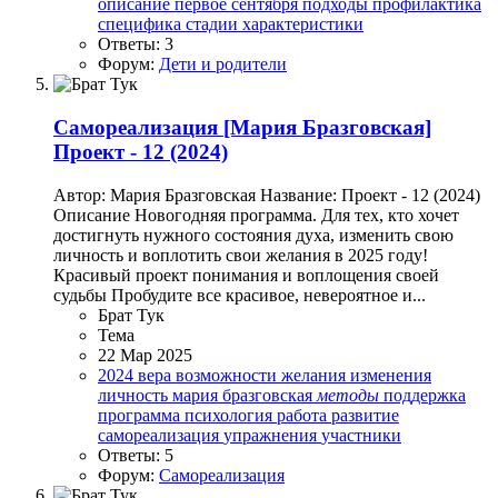
описание
первое сентября
подходы
профилактика
специфика
стадии
характеристики
Ответы: 3
Форум:
Дети и родители
Самореализация
[Мария Бразговская]
Проект - 12 (2024)
Автор: Мария Бразговская Название: Проект - 12 (2024)
Описание Новогодняя программа. Для тех, кто хочет
достигнуть нужного состояния духа, изменить свою
личность и воплотить свои желания в 2025 году!
Красивый проект понимания и воплощения своей
судьбы Пробудите все красивое, невероятное и...
Брат Тук
Тема
22 Мар 2025
2024
вера
возможности
желания
изменения
личность
мария бразговская
методы
поддержка
программа
психология
работа
развитие
самореализация
упражнения
участники
Ответы: 5
Форум:
Самореализация