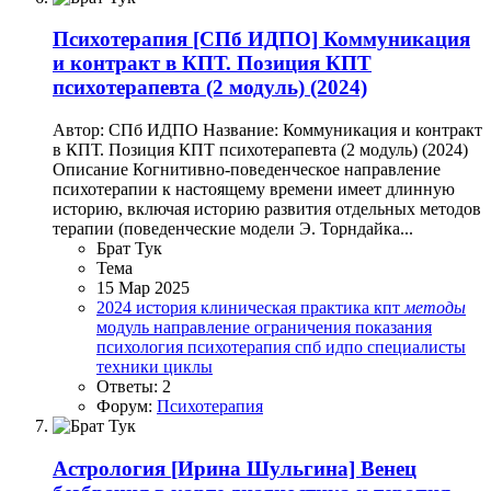
Психотерапия
[СПб ИДПО] Коммуникация
и контракт в КПТ. Позиция КПТ
психотерапевта (2 модуль) (2024)
Автор: СПб ИДПО Название: Коммуникация и контракт
в КПТ. Позиция КПТ психотерапевта (2 модуль) (2024)
Описание Когнитивно-поведенческое направление
психотерапии к настоящему времени имеет длинную
историю, включая историю развития отдельных методов
терапии (поведенческие модели Э. Торндайка...
Брат Тук
Тема
15 Мар 2025
2024
история
клиническая практика
кпт
методы
модуль
направление
ограничения
показания
психология
психотерапия
спб идпо
специалисты
техники
циклы
Ответы: 2
Форум:
Психотерапия
Астрология
[Ирина Шульгина] Венец