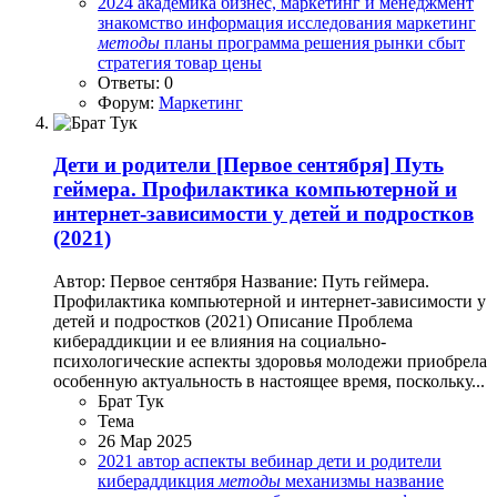
2024
академика
бизнес, маркетинг и менеджмент
знакомство
информация
исследования
маркетинг
методы
планы
программа
решения
рынки
сбыт
стратегия
товар
цены
Ответы: 0
Форум:
Маркетинг
Дети и родители
[Первое сентября] Путь
геймера. Профилактика компьютерной и
интернет-зависимости у детей и подростков
(2021)
Автор: Первое сентября Название: Путь геймера.
Профилактика компьютерной и интернет-зависимости у
детей и подростков (2021) Описание Проблема
кибераддикции и ее влияния на социально-
психологические аспекты здоровья молодежи приобрела
особенную актуальность в настоящее время, поскольку...
Брат Тук
Тема
26 Мар 2025
2021
автор
аспекты
вебинар
дети и родители
кибераддикция
методы
механизмы
название