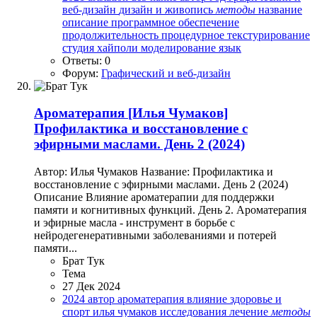
веб-дизайн
дизайн и живопись
методы
название
описание
программное обеспечение
продолжительность
процедурное текстурирование
студия
хайполи моделирование
язык
Ответы: 0
Форум:
Графический и веб-дизайн
Ароматерапия
[Илья Чумаков]
Профилактика и восстановление с
эфирными маслами. День 2 (2024)
Автор: Илья Чумаков Название: Профилактика и
восстановление с эфирными маслами. День 2 (2024)
Описание Влияние ароматерапии для поддержки
памяти и когнитивных функций. День 2. Ароматерапия
и эфирные масла - инструмент в борьбе с
нейродегенеративными заболеваниями и потерей
памяти...
Брат Тук
Тема
27 Дек 2024
2024
автор
ароматерапия
влияние
здоровье и
спорт
илья чумаков
исследования
лечение
методы