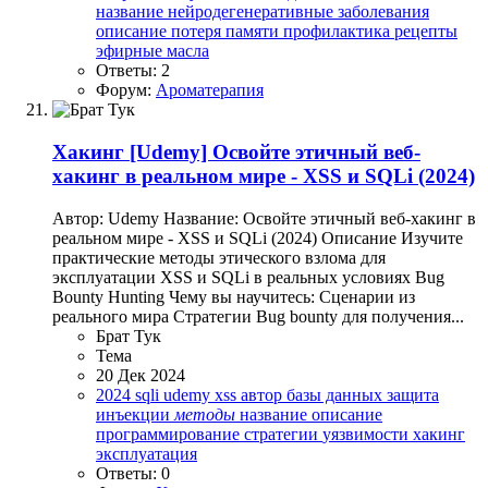
название
нейродегенеративные заболевания
описание
потеря памяти
профилактика
рецепты
эфирные масла
Ответы: 2
Форум:
Ароматерапия
Хакинг
[Udemy] Освойте этичный веб-
хакинг в реальном мире - XSS и SQLi (2024)
Автор: Udemy Название: Освойте этичный веб-хакинг в
реальном мире - XSS и SQLi (2024) Описание Изучите
практические методы этического взлома для
эксплуатации XSS и SQLi в реальных условиях Bug
Bounty Hunting Чему вы научитесь: Сценарии из
реального мира Стратегии Bug bounty для получения...
Брат Тук
Тема
20 Дек 2024
2024
sqli
udemy
xss
автор
базы данных
защита
инъекции
методы
название
описание
программирование
стратегии
уязвимости
хакинг
эксплуатация
Ответы: 0