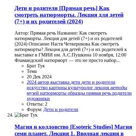
Дети и родители
[Прямая речь] Как
смотреть натюрморты. Лекция для детей
(7+) и их родителей (2024)
Автор: Прямая речь Название: Как смотреть
натюрморты. Лекция для детей (7+) и их родителей
(2024) Описание Настя Четверикова Как смотреть
натюрморты? Лекция для детей (7+) и их родителей к
выставке в ГМИИ им. А.С.Пушкина 10 ноября, 12:00
Фламандский натюрморт — это не просто набор...
Брат Тук
Тема
20 Дек 2024
2024
автор
выставка
дети
дети и родители
искусство
картины
культуролог
лекция
методы
музей
натюрморты
образцы
прямая речь
родители
художники
Ответы: 2
Форум:
Дети и родители
Магия и колдовство
[Esoteric Studies] Магия
семи планет. Лекция 1. Вводная лекция в