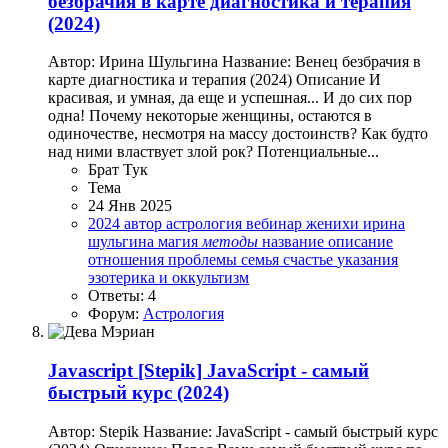
безбрачия в карте диагностика и терапия
(2024)
Автор: Ирина Шульгина Название: Венец безбрачия в
карте диагностика и терапия (2024) Описание И
красивая, и умная, да еще и успешная... И до сих пор
одна! Почему некоторые женщины, остаются в
одиночестве, несмотря на массу достоинств? Как будто
над ними властвует злой рок? Потенциальные...
Брат Тук
Тема
24 Янв 2025
2024
автор
астрология
вебинар
женихи
ирина
шульгина
магия
методы
название
описание
отношения
проблемы
семья
счастье
указания
эзотерика и оккультизм
Ответы: 4
Форум:
Астрология
Javascript
[Stepik] JavaScript - самый
быстрый курс (2024)
Автор: Stepik Название: JavaScript - самый быстрый курс