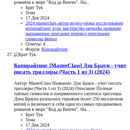
романов в мире "Код да Винчи". На...
Брат Тук
Тема
17 Дек 2024
2024
masterclass
автор
видео-уроки
исследование
копирайтинг
курс
мастерство
методы
название
напряжение
описание
перевод
персонажи
символы
финал
Ответы: 4
Форум:
Копирайтинг
Копирайтинг
[MasterClass] Дэн Браун - учит
писать триллеры (Часть 1 из 3) (2024)
Автор: MasterClass Название: Дэн Браун - учит писать
триллеры (Часть 1 из 3) (2024) Описание Полные
тайных символов и напряженного саспенса триллеры
Дэна Брауна разошлись тиражом более 250 миллионов
копий и включают в себя один из самых продаваемых
романов в мире "Код да Винчи". На...
Брат Тук
Тема
17 Дек 2024