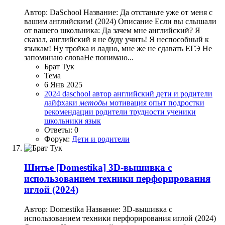
Автор: DaSchool Название: Да отстаньте уже от меня с
вашим английским! (2024) Описание Если вы слышали
от вашего школьника: Да зачем мне английский? Я
сказал, английский я не буду учить! Я неспособный к
языкам! Ну тройка и ладно, мне же не сдавать ЕГЭ Не
запоминаю словаНе понимаю...
Брат Тук
Тема
6 Янв 2025
2024
daschool
автор
английский
дети и родители
лайфхаки
методы
мотивация
опыт
подростки
рекомендации
родители
трудности
ученики
школьники
язык
Ответы: 0
Форум:
Дети и родители
Шитье
[Domestika] 3D-вышивка с
использованием техники перфорирования
иглой (2024)
Автор: Domestika Название: 3D-вышивка с
использованием техники перфорирования иглой (2024)