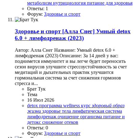
метаболизм
нутрициология
питание для здоровья
Ответы: 1
Форум:
Здоровье и спорт
Здоровье и спорт
[Алла Снег] Умный detox
6.0 + лимфодренаж (2023)
Автор: Алла Снег Название: Умный detox 6.0 +
лимфодренаж (2023) Описание: За 14 дней у вас:
поднимется иммунитет и вы легче будет переносить
сезон вирусов улучшите стрессоустойчивость за счет
медитаций и дыхательных практик улучшится
гормональная система за счет снижения гормонов
стресса и...
Брат Тук
Тема
16 Июл 2026
detox программа
wellness курс
здоровый
образ
жизни
здоровье тела
лимфатическая система
лимфодренаж
очищение организма
питание и
детокс
снижение отеков
Ответы: 0
Форум:
Здоровье и спорт