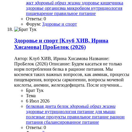
жкт
здоровый
образ
жизни
здоровье кишечника
здоровье организма
микробиом
нутрициология
пищеварение
правильное питание
Ответы: 0
Форум:
Здоровье и спорт
Здоровье и спорт
[Клуб ХИВ, Ирина
Хисамова] ПроБелок (2026)
Автор: Клуб ХИВ, Ирина Хисамова Название:
ПроБелок (2026) Описание: Будем касаться не только
норм потребления белка в рационе питания. Мы
коснемся таких важных вопросов, как аммиак, процессы
пищеварения, вопросы саркопении, вопросы мочевой
кислоты, анемии, железодефицита. После изучения...
Брат Тук
Тема
6 Июл 2026
белковая диета
белок
здоровый
образ
жизни
здоровье
нутрициология
питание для мышц
полезные продукты
правильное питание
рацион
питания
сбалансированное питание
Ответы: 0