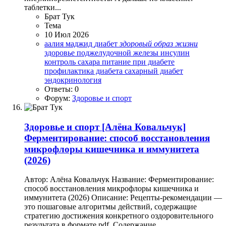
таблетки...
Брат Тук
Тема
10 Июл 2026
аалия маджид
диабет
здоровый
образ
жизни
здоровье поджелудочной железы
инсулин
контроль сахара
питание при диабете
профилактика диабета
сахарный диабет
эндокринология
Ответы: 0
Форум:
Здоровье и спорт
Здоровье и спорт
[Алёна Ковальчук]
Ферментирование: способ восстановления
микрофлоры кишечника и иммунитета
(2026)
Автор: Алёна Ковальчук Название: Ферментирование:
способ восстановления микрофлоры кишечника и
иммунитета (2026) Описание: Рецепты-рекомендации —
это пошаговые алгоритмы действий, содержащие
стратегию достижения конкретного оздоровительного
результата в формате pdf. Содержание...