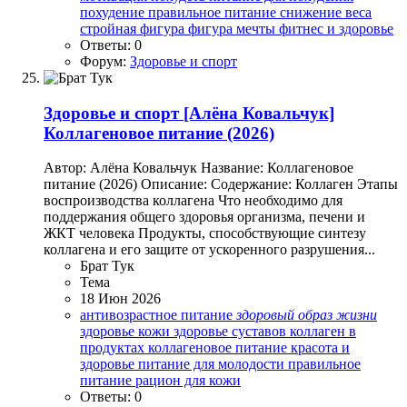
похудение
правильное питание
снижение веса
стройная фигура
фигура мечты
фитнес и здоровье
Ответы: 0
Форум:
Здоровье и спорт
Здоровье и спорт
[Алёна Ковальчук]
Коллагеновое питание (2026)
Автор: Алёна Ковальчук Название: Коллагеновое
питание (2026) Описание: Содержание: Коллаген Этапы
воспроизводства коллагена Что необходимо для
поддержания общего здоровья организма, печени и
ЖКТ человека Продукты, способствующие синтезу
коллагена и его защите от ускоренного разрушения...
Брат Тук
Тема
18 Июн 2026
антивозрастное питание
здоровый
образ
жизни
здоровье кожи
здоровье суставов
коллаген в
продуктах
коллагеновое питание
красота и
здоровье
питание для молодости
правильное
питание
рацион для кожи
Ответы: 0