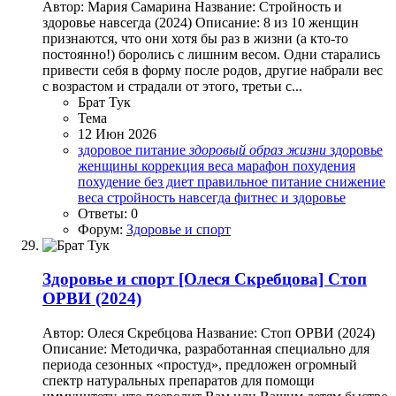
Автор: Мария Самарина Название: Стройность и
здоровье навсегда (2024) Описание: 8 из 10 женщин
признаются, что они хотя бы раз в жизни (а кто-то
постоянно!) боролись с лишним весом. Одни старались
привести себя в форму после родов, другие набрали вес
с возрастом и страдали от этого, третьи с...
Брат Тук
Тема
12 Июн 2026
здоровое питание
здоровый
образ
жизни
здоровье
женщины
коррекция веса
марафон похудения
похудение без диет
правильное питание
снижение
веса
стройность навсегда
фитнес и здоровье
Ответы: 0
Форум:
Здоровье и спорт
Здоровье и спорт
[Олеся Скребцова] Стоп
ОРВИ (2024)
Автор: Олеся Скребцова Название: Стоп ОРВИ (2024)
Описание: Методичка, разработанная специально для
периода сезонных «простуд», предложен огромный
спектр натуральных препаратов для помощи