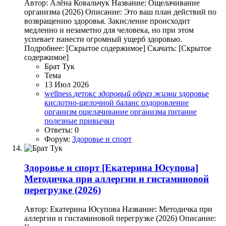
Автор: Алёна Ковальчук Название: Ощелачивание
организма (2026) Описание: Это ваш план действий по
возвращению здоровья. Закисление происходит
медленно и незаметно для человека, но при этом
успевает нанести огромный ущерб здоровью.
Подробнее: [Скрытое содержимое] Скачать: [Скрытое
содержимое]
Брат Тук
Тема
13 Июл 2026
wellness
детокс
здоровый
образ
жизни
здоровье
кислотно-щелочной баланс
оздоровление
организм
ощелачивание организма
питание
полезные привычки
Ответы: 0
Форум:
Здоровье и спорт
Здоровье и спорт
[Екатерина Юсупова]
Методичка при аллергии и гистаминовой
перегрузке (2026)
Автор: Екатерина Юсупова Название: Методичка при
аллергии и гистаминовой перегрузке (2026) Описание: