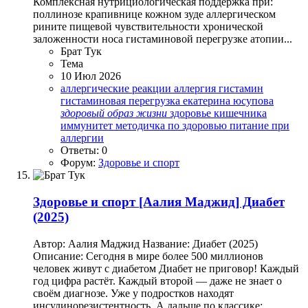
Комплексная нутрициологическая поддержка при:
поллинозе крапивнице кожном зуде аллергическом
рините пищевой чувствительности хронической
заложенности носа гистаминовой перегрузке атопии...
Брат Тук
Тема
10 Июл 2026
аллергические реакции
аллергия
гистамин
гистаминовая перегрузка
екатерина юсупова
здоровый
образ
жизни
здоровье кишечника
иммунитет
методичка по здоровью
питание при
аллергии
Ответы: 0
Форум:
Здоровье и спорт
Здоровье и спорт
[Аалия Маджид] Диабет
(2025)
Автор: Аалия Маджид Название: Диабет (2025)
Описание: Сегодня в мире более 500 миллионов
человек живут с диабетом Диабет не приговор! Каждый
год цифра растёт. Каждый второй — даже не знает о
своём диагнозе. Уже у подростков находят
инсулинорезистентность. А дальше по классике: