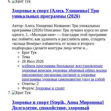
Здоровье и спорт
[Алесь Улищенко] Три
уникальных программы (2026)
Автор: Алесь Улищенко Название: Три уникальных
программы (2026) Описание: Три лучших курса по цене
одного. 1. «Молодая шея» — благодаря этой программе
вы: поймёте, как удлинить и расслабить шею, сгладить
«кольца Венеры» избавитесь от холки и второго
подбородка сделаете контуры лица четче и...
Брат Тук
Тема
28 Июл 2026
wellness программы
биохакинг
восстановление
здоровья
женское здоровье
здоровый
образ
жизни
омоложение организма
питание и здоровье
программы здоровья
саморазвитие
уход за собой
Ответы: 2
Форум:
Здоровье и спорт
Здоровье и спорт
[Stepik, Анна Миронова]
Долголетие, спокойствие, здоровый