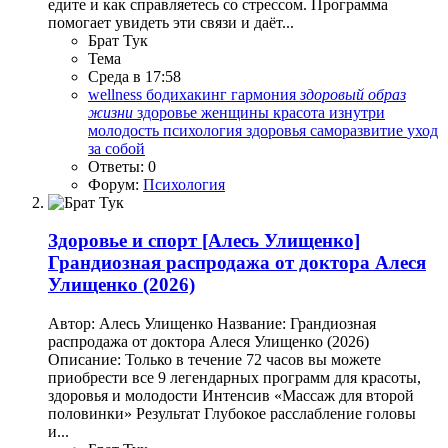
едите и как справляетесь со стрессом. Программа
помогает увидеть эти связи и даёт...
Брат Тук
Тема
Среда в 17:58
wellness
бодихакинг
гармония
здоровый
образ
жизни
здоровье женщины
красота изнутри
молодость
психология здоровья
саморазвитие
уход
за собой
Ответы: 0
Форум:
Психология
Здоровье и спорт
[Алесь Улищенко]
Грандиозная распродажа от доктора Алеся
Улищенко (2026)
Автор: Алесь Улищенко Название: Грандиозная
распродажа от доктора Алеся Улищенко (2026)
Описание: Только в течение 72 часов вы можете
приобрести все 9 легендарных программ для красоты,
здоровья и молодости Интенсив «Массаж для второй
половинки» Результат Глубокое расслабление головы
и...