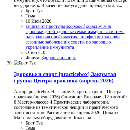
иммунитету, что позволит Вам или Вашим детям быстро
выздороветь. В качестве бонуса даны препараты для...
Брат Тук
Тема
10 Июн 2026
защита от простуды
здоровый
образ
жизни
здоровье детей
здоровье семьи
иммунная система
натуральная профилактика
профилактика орви
сезонные заболевания
советы по здоровью
укрепление иммунитета
Ответы: 0
Форум:
Здоровье и спорт
Здоровье и спорт
[practicebox] Закрытая
группа Центра практика (апрель 2026)
Автор: practicebox Название: Закрытая группа Центра
практика (апрель 2026) Описание: Включает 12 занятий:
8 Мастер-классов 4 Практические лаборатории,
состоящие из тематической лекции и практического
занятия по теме Расписание на апрель 2026: Пилатес
Мат с малым оборудованием: Класс на...
Брат Тук
Тема