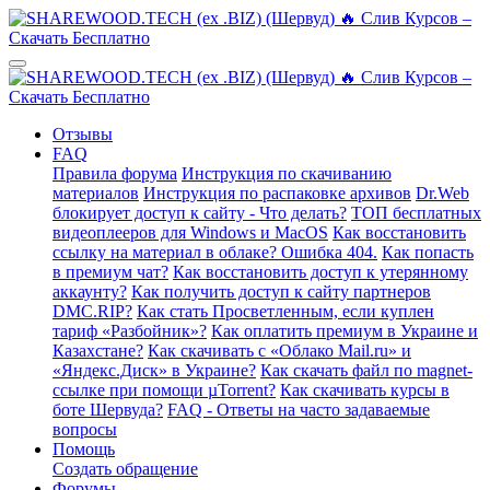
Отзывы
FAQ
Правила форума
Инструкция по скачиванию
материалов
Инструкция по распаковке архивов
Dr.Web
блокирует доступ к сайту - Что делать?
ТОП бесплатных
видеоплееров для Windows и MacOS
Как восстановить
ссылку на материал в облаке? Ошибка 404.
Как попасть
в премиум чат?
Как восстановить доступ к утерянному
аккаунту?
Как получить доступ к сайту партнеров
DMC.RIP?
Как стать Просветленным, если куплен
тариф «Разбойник»?
Как оплатить премиум в Украине и
Казахстане?
Как скачивать с «Облако Mail.ru» и
«Яндекс.Диск» в Украине?
Как скачать файл по magnet-
ссылке при помощи µTorrent?
Как скачивать курсы в
боте Шервуда?
FAQ - Ответы на часто задаваемые
вопросы
Помощь
Создать обращение
Форумы