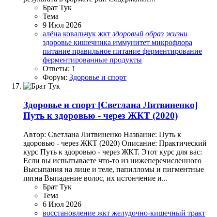
Брат Тук
Тема
9 Июл 2026
алёна ковальчук
жкт
здоровый
образ
жизни
здоровье кишечника
иммунитет
микрофлора
питание
правильное питание
ферментирование
ферментированные продукты
Ответы: 1
Форум:
Здоровье и спорт
Здоровье и спорт
[Светлана Литвиненко]
Путь к здоровью - через ЖКТ (2020)
Автор: Светлана Литвиненко Название: Путь к
здоровью - через ЖКТ (2020) Описание: Практический
курс Путь к здоровью - через ЖКТ. Этот курс для вас:
Если вы испытываете что-то из нижеперечисленного
Высыпания на лице и теле, папилломы и пигментные
пятна Выпадение волос, их истончение и...
Брат Тук
Тема
6 Июл 2026
восстановление жкт
желудочно-кишечный тракт