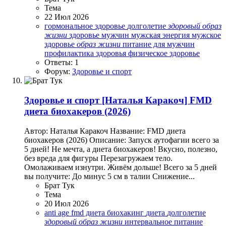
Тема
22 Июл 2026
гормональное здоровье
долголетие
здоровый
образ
жизни
здоровье мужчин
мужская энергия
мужское
здоровье
образ
жизни
питание для мужчин
профилактика здоровья
физическое здоровье
Ответы: 1
Форум:
Здоровье и спорт
Здоровье и спорт
[Наталья Каракоч] FMD
диета биохакеров (2026)
Автор: Наталья Каракоч Название: FMD диета
биохакеров (2026) Описание: Запуск аутофагии всего за
5 дней! Не мечта, а диета биохакеров! Вкусно, полезно,
без вреда для фигуры Перезагружаем тело.
Омолаживаем изнутри. Живём дольше! Всего за 5 дней
вы получите: До минус 5 см в талии Снижение...
Брат Тук
Тема
20 Июл 2026
anti age
fmd диета
биохакинг
диета
долголетие
здоровый
образ
жизни
интервальное питание