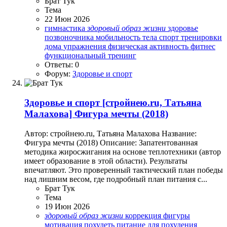
Брат Тук
Тема
22 Июн 2026
гимнастика
здоровый
образ
жизни
здоровье
позвоночника
мобильность тела
спорт
тренировки
дома
упражнения
физическая активность
фитнес
функциональный тренинг
Ответы: 0
Форум:
Здоровье и спорт
Здоровье и спорт
[стройнею.ru, Татьяна
Малахова] Фигура мечты (2018)
Автор: стройнею.ru, Татьяна Малахова Название:
Фигура мечты (2018) Описание: Запатентованная
методика жиросжигания на основе теплотехники (автор
имеет образование в этой области). Результаты
впечатляют. Это проверенный тактический план победы
над лишним весом, где подробный план питания с...
Брат Тук
Тема
19 Июн 2026
здоровый
образ
жизни
коррекция фигуры
мотивация похудеть
питание для похудения