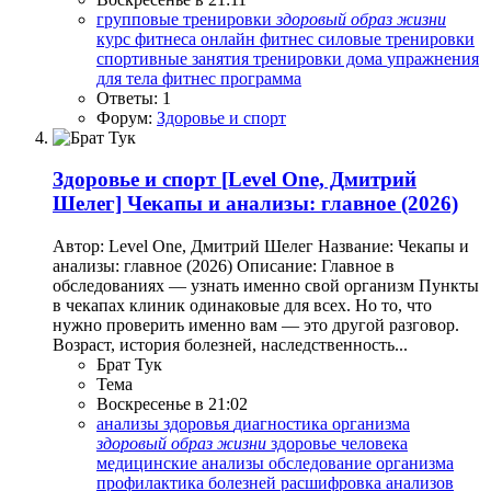
групповые тренировки
здоровый
образ
жизни
курс фитнеса
онлайн фитнес
силовые тренировки
спортивные занятия
тренировки дома
упражнения
для тела
фитнес программа
Ответы: 1
Форум:
Здоровье и спорт
Здоровье и спорт
[Level One, Дмитрий
Шелег] Чекапы и анализы: главное (2026)
Автор: Level One, Дмитрий Шелег Название: Чекапы и
анализы: главное (2026) Описание: Главное в
обследованиях — узнать именно свой организм Пункты
в чекапах клиник одинаковые для всех. Но то, что
нужно проверить именно вам — это другой разговор.
Возраст, история болезней, наследственность...
Брат Тук
Тема
Воскресенье в 21:02
анализы здоровья
диагностика организма
здоровый
образ
жизни
здоровье человека
медицинские анализы
обследование организма
профилактика болезней
расшифровка анализов