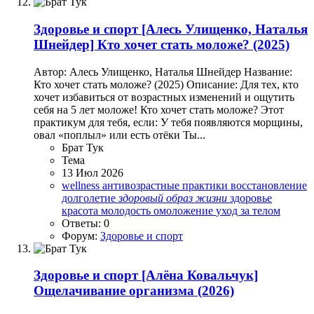
Здоровье и спорт
[Алесь Улищенко, Наталья
Шнейдер] Кто хочет стать моложе? (2025)
Автор: Алесь Улищенко, Наталья Шнейдер Название:
Кто хочет стать моложе? (2025) Описание: Для тех, кто
хочет избавиться от возрастных изменений и ощутить
себя на 5 лет моложе! Кто хочет стать моложе? Этот
практикум для тебя, если: У тебя появляются морщины,
овал «поплыл» или есть отёки Ты...
Брат Тук
Тема
13 Июл 2026
wellness
антивозрастные практики
восстановление
долголетие
здоровый
образ
жизни
здоровье
красота
молодость
омоложение
уход за телом
Ответы: 0
Форум:
Здоровье и спорт
Здоровье и спорт
[Алёна Ковальчук]
Ощелачивание организма (2026)