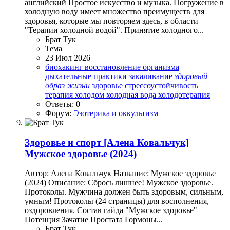
английский Простое искусство и музыка. Погружение в
холодную воду имеет множество преимуществ для
здоровья, которые мы повторяем здесь, в области
"Терапии холодной водой". Принятие холодного...
Брат Тук
Тема
23 Июл 2026
биохакинг
восстановление организма
дыхательные практики
закаливание
здоровый
образ
жизни
здоровье
стрессоустойчивость
терапия холодом
холодная вода
холодотерапия
Ответы: 0
Форум:
Эзотерика и оккультизм
Здоровье и спорт
[Алена Ковальчук]
Мужское здоровье (2024)
Автор: Алена Ковальчук Название: Мужское здоровье
(2024) Описание: Сбрось лишнее! Мужское здоровье.
Протоколы. Мужчина должен быть здоровым, сильным,
умным! Протоколы (24 страницы) для восполнения,
оздоровления. Состав гайда "Мужское здоровье"
Потенция Зачатие Простата Гормоны...
Брат Тук