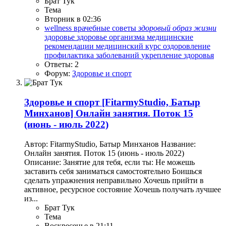
Брат Тук
Тема
Вторник в 02:36
wellness
врачебные советы
здоровый
образ
жизни
здоровье
здоровье организма
медицинские
рекомендации
медицинский курс
оздоровление
профилактика заболеваний
укрепление здоровья
Ответы: 2
Форум:
Здоровье и спорт
Здоровье и спорт
[FitarmyStudio, Батыр
Минханов] Онлайн занятия. Поток 15
(июнь - июль 2022)
Автор: FitarmyStudio, Батыр Минханов Название:
Онлайн занятия. Поток 15 (июнь - июль 2022)
Описание: Занятие для тебя, если ты: Не можешь
заставить себя заниматься самостоятельно Боишься
сделать упражнения неправильно Хочешь прийти в
активное, ресурсное состояние Хочешь получать лучшее
из...
Брат Тук
Тема
Воскресенье в 21:11