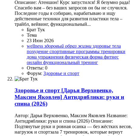
Описание: Атеншон! Курс запустился! Я безумно рада!
Спасибо вам – без ваших запросов он бы не случился.
Последние годы я собираю, нарабатываю и ищу
действенные техники для развития пластики тела –
трайбл, вейвинг, функциональный...
Брат Тук
Тема
23 Июн 2026
wellness
здоровый
образ
жизни
здоровье тела
похудение
спортивные программы
тренировки
дома
упражнения
физическая форма
фитнес
онлайн
функциональный тренинг
Ответы: 0
Форум:
Здоровье и спорт
Здоровье и спорт
[Дарья Верховенко,
Максим Яковлев] Антидряблики: руки и
спина (2026)
Автор: Дарья Верховенко, Максим Яковлев Название:
Антидряблики: руки и спина (2026) Описание:
Подтянутые руки и ровная осанка — без жёстких весов,
нагрузок и спортзала 7 тренировок, которые вернут