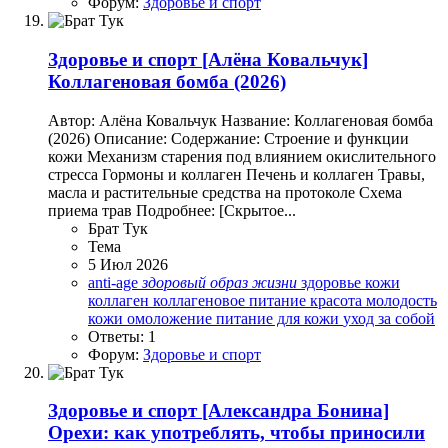
Форум:
Здоровье и спорт
Здоровье и спорт
[Алёна Ковальчук]
Коллагеновая бомба (2026)
Автор: Алёна Ковальчук Название: Коллагеновая бомба
(2026) Описание: Содержание: Строение и функции
кожи Механизм старения под влиянием окислительного
стресса Гормоны и коллаген Печень и коллаген Травы,
масла и растительные средства на протоколе Схема
приема трав Подробнее: [Скрытое...
Брат Тук
Тема
5 Июл 2026
anti-age
здоровый
образ
жизни
здоровье кожи
коллаген
коллагеновое питание
красота
молодость
кожи
омоложение
питание для кожи
уход за собой
Ответы: 1
Форум:
Здоровье и спорт
Здоровье и спорт
[Александра Бонина]
Орехи: как употреблять, чтобы приносили