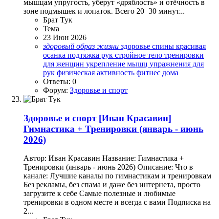
мышцам упругость, уберут «дряблость» и отёчность в
зоне подмышек и лопаток. Всего 20−30 минут...
Брат Тук
Тема
23 Июн 2026
здоровый
образ
жизни
здоровье спины
красивая
осанка
подтяжка рук
стройное тело
тренировки
для женщин
укрепление мышц
упражнения для
рук
физическая активность
фитнес дома
Ответы: 0
Форум:
Здоровье и спорт
Здоровье и спорт
[Иван Красавин]
Гимнастика + Тренировки (январь - июнь
2026)
Автор: Иван Красавин Название: Гимнастика +
Тренировки (январь - июнь 2026) Описание: Что в
канале: Лучшие каналы по гимнастикам и тренировкам
Без рекламы, без спама и даже без интернета, просто
загрузите к себе Самые полезные и любимые
тренировки в одном месте и всегда с вами Подписка на
2...