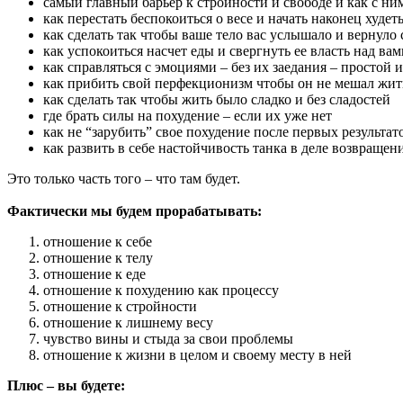
самый главный барьер к стройности и свободе и как с ни
как перестать беспокоиться о весе и начать наконец худет
как сделать так чтобы ваше тело вас услышало и вернуло 
как успокоиться насчет еды и свергнуть ее власть над вам
как справляться с эмоциями – без их заедания – простой
как прибить свой перфекционизм чтобы он не мешал жить,
как сделать так чтобы жить было сладко и без сладостей
где брать силы на похудение – если их уже нет
как не “зарубить” свое похудение после первых результат
как развить в себе настойчивость танка в деле возвращен
Это только часть того – что там будет.
Фактически мы будем прорабатывать:
отношение к себе
отношение к телу
отношение к еде
отношение к похудению как процессу
отношение к стройности
отношение к лишнему весу
чувство вины и стыда за свои проблемы
отношение к жизни в целом и своему месту в ней
Плюс – вы будете: