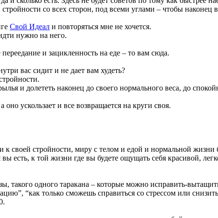
да и сколько есть. Здесь не будет советов по тому как быстрее на
 стройности со всех сторон, под всеми углами – чтобы наконец 
нге
Свой Идеал
и повторяться мне не хочется.
идти нужно на него.
переедание и зацикленность на еде – то вам сюда.
утри вас сидит и не дает вам худеть?
 стройности.
крылья и долететь наконец до своего нормального веса, до споко
а оно ускользает и все возвращается на круги своя.
ти к своей стройности, миру с телом и едой и нормальной жизни 
 вы есть, к той жизни где вы будете ощущать себя красивой, лег
озы, такого одного таракана – которые можно исправить-вытащит
ацию”, “как только сможешь справиться со стрессом или снизить 
0.