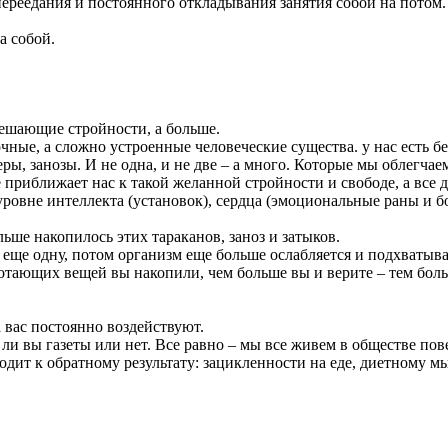
ереедания и постоянного откладывания занятия собой на потом.
а собой.
мешающие стройности, а больше.
чные, а сложно устроенные человеческие существа. у нас есть б
ьеры, занозы. И не одна, и не две – а много. Которые мы облегч
приближает нас к такой желанной стройности и свободе, а все д
уровне интеллекта (установок), сердца (эмоциональные раны и бол
льше накопилось этих тараканов, заноз и затыков.
 еще одну, потом организм еще больше ослабляется и подхватыват
тающих вещей вы накопили, чем больше вы и верите – тем больше
а вас постоянно воздействуют.
 ли вы газеты или нет. Все равно – мы все живем в обществе по
иводит к обратному результату: зацикленности на еде, диетному