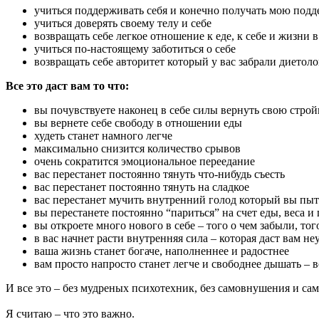
учиться поддерживать себя и конечно получать мою под
учиться доверять своему телу и себе
возвращать себе легкое отношение к еде, к себе и жизни 
учиться по-настоящему заботиться о себе
возвращать себе авторитет который у вас забрали дието
Все это даст вам то что:
вы почувствуете наконец в себе силы вернуть свою строй
вы вернете себе свободу в отношении еды
худеть станет намного легче
максимально снизится количество срывов
очень сократится эмоциональное переедание
вас перестанет постоянно тянуть что-нибудь съесть
вас перестанет постоянно тянуть на сладкое
вас перестанет мучить внутренний голод который вы пы
вы перестанете постоянно “париться” на счет еды, веса и 
вы откроете много нового в себе – того о чем забыли, тог
в вас начнет расти внутренняя сила – которая даст вам н
ваша жизнь станет богаче, наполненнее и радостнее
вам просто напросто станет легче и свободнее дышать – 
И все это – без мудреных психотехник, без самовнушения и сам
Я считаю – что это важно.