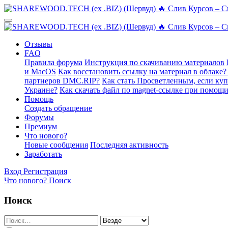
Отзывы
FAQ
Правила форума
Инструкция по скачиванию материалов
и MacOS
Как восстановить ссылку на материал в облаке?
партнеров DMC.RIP?
Как стать Просветленным, если ку
Украине?
Как скачать файл по magnet-ссылке при помощи
Помощь
Создать обращение
Форумы
Премиум
Что нового?
Новые сообщения
Последняя активность
Заработать
Вход
Регистрация
Что нового?
Поиск
Поиск