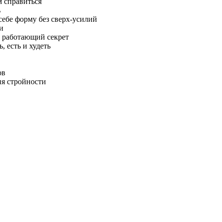
м справиться
ь
себе форму без сверх-усилий
и
 и работающий секрет
 есть и худеть
ов
ия стройности