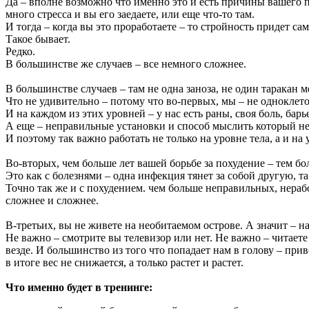
Да – вполне возможно что именно это и есть причины вашего п
много стресса и вы его заедаете, или еще что-то там.
И тогда – когда вы это проработаете – то стройность придет сам
Такое бывает.
Редко.
В большинстве же случаев – все немного сложнее.
В большинстве случаев – там не одна заноза, не один таракан 
Что не удивительно – потому что во-первых, мы – не одноклето
И на каждом из этих уровней – у нас есть раны, своя боль, бар
А еще – неправильные установки и способ мыслить который не 
И поэтому так важно работать не только на уровне тела, а и на 
Во-вторых, чем больше лет вашей борьбе за похудение – тем бо
Это как с болезнями – одна инфекция тянет за собой другую, та
Точно так же и с похудением. чем больше неправильных, нерабо
сложнее и сложнее.
В-третьих, вы не живете на необитаемом острове. А значит – н
Не важно – смотрите вы телевизор или нет. Не важно – читаете
везде. И большинство из того что попадает нам в голову – пр
в итоге вес не снижается, а только растет и растет.
Что именно будет в тренинге: