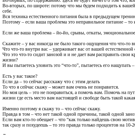
Во-первых, по содержанию: здесь не будет ничего о том что, ког
Во-вторых, по широте: потому что мы будем подходить к вашей
себе.
Вся техника естественного питания была в предыдущем трени
Поэтому – если ваша проблема это неправильное питание – то 
Если же ваша проблема – йо-йо, срывы, откаты, эмоциональное 
Скажите – у вас никогда не было такого ощущения что что-то вн
Что что-то внутри вас – удерживает вас от вашей естественной
Что это что-то сидит занозой и и не дает вам расправить свои 
жизни?
И вы пытаетесь уловить это “что-то”, пытаетесь его нащупать – 
Есть у вас такое?
Если да – то сейчас расскажу что с этим делать
То что я сейчас скажу – может вам очень не понравится.
Но моя цель – это не понравиться, а помочь вам. Помочь на пу
жизни где есть место вам настоящей и свободе быть такой какая
Именно поэтому я скажу то – что сейчас скажу.
Правда в том – что нет такой одной причины, такой одной зан
Если вам кто-то обещает – что “как только найдешь свою мотив
так сразу и похудеешь – то это правда только процентов на 10-2