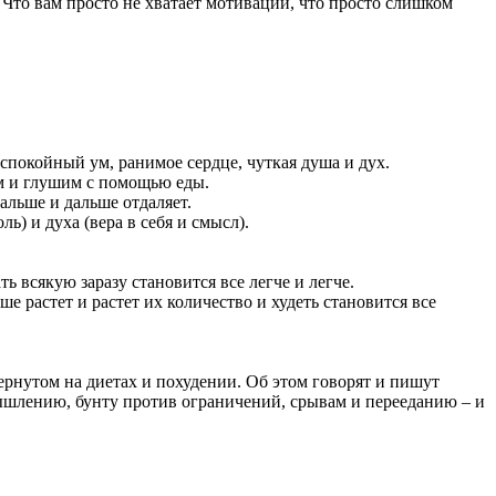
 Что вам просто не хватает мотивации, что просто слишком
еспокойный ум, ранимое сердце, чуткая душа и дух.
аем и глушим с помощью еды.
альше и дальше отдаляет.
ь) и духа (вера в себя и смысл).
ь всякую заразу становится все легче и легче.
 растет и растет их количество и худеть становится все
вернутом на диетах и похудении. Об этом говорят и пишут
 мышлению, бунту против ограничений, срывам и перееданию – и