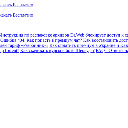
Инструкция по распаковке архивов
Dr.Web блокирует доступ к са
 Ошибка 404.
Как попасть в премиум чат?
Как восстановить дост
плен тариф «Разбойник»?
Как оплатить премиум в Украине и Каз
 µTorrent?
Как скачивать курсы в боте Шервуда?
FAQ - Ответы н