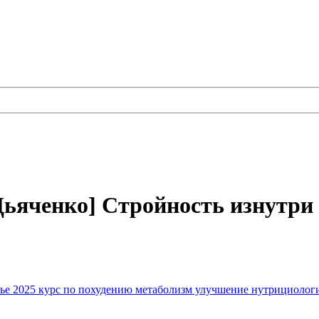
Дьяченко] Стройность изнутри 
вье 2025
курс по похудению
метаболизм улучшение
нутрициолог