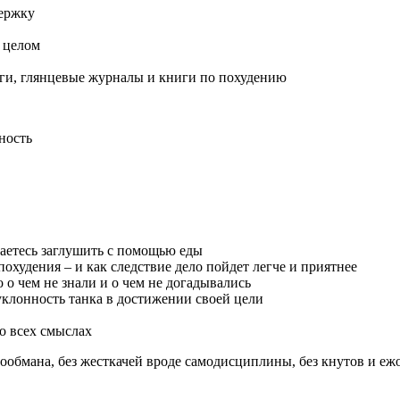
держку
в целом
логи, глянцевые журналы и книги по похудению
ность
таетесь заглушить с помощью еды
похудения – и как следствие дело пойдет легче и приятнее
о о чем не знали и о чем не догадывались
еуклонность танка в достижении своей цели
во всех смыслах
ообмана, без жесткачей вроде самодисциплины, без кнутов и ежо