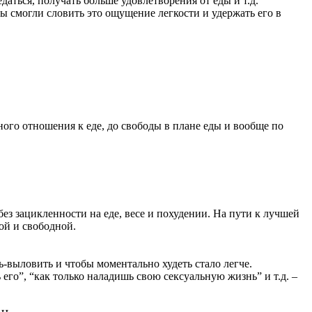
едаться, получать больше удовлетворения от еды и т.д.
вы смогли словить это ощущение легкости и удержать его в
йного отношения к еде, до свободы в плане еды и вообще по
без зацикленности на еде, весе и похудении. На пути к лучшей
кой и свободной.
ь-выловить и чтобы моментально худеть стало легче.
его”, “как только наладишь свою сексуальную жизнь” и т.д. –