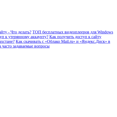
йту - Что делать?
ТОП бесплатных видеоплееров для Windows
уп к утерянному аккаунту?
Как получить доступ к сайту
ахстане?
Как скачивать с «Облако Mail.ru» и «Яндекс.Диск» в
а часто задаваемые вопросы