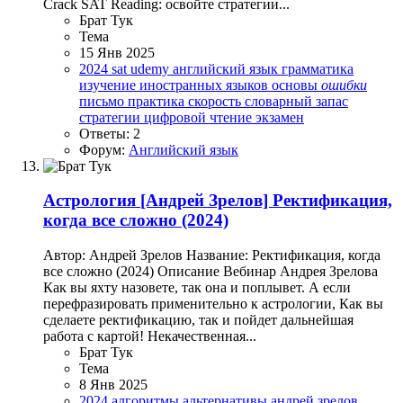
Crack SAT Reading: освойте стратегии...
Брат Тук
Тема
15 Янв 2025
2024
sat
udemy
английский язык
грамматика
изучение иностранных языков
основы
ошибки
письмо
практика
скорость
словарный запас
стратегии
цифровой
чтение
экзамен
Ответы: 2
Форум:
Английский язык
Астрология
[Андрей Зрелов] Ректификация,
когда все сложно (2024)
Автор: Андрей Зрелов Название: Ректификация, когда
все сложно (2024) Описание Вебинар Андрея Зрелова
Как вы яхту назовете, так она и поплывет. А если
перефразировать применительно к астрологии, Как вы
сделаете ректификацию, так и пойдет дальнейшая
работа с картой! Некачественная...
Брат Тук
Тема
8 Янв 2025
2024
алгоритмы
альтернативы
андрей зрелов