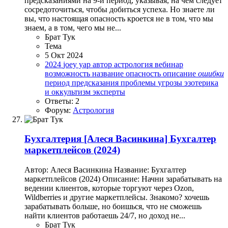
предсказаниями на 9-й период, указывая, на чем следует
сосредоточиться, чтобы добиться успеха. Но знаете ли
вы, что настоящая опасность кроется не в том, что мы
знаем, а в том, чего мы не...
Брат Тук
Тема
5 Окт 2024
2024
joey yap
автор
астрология
вебинар
возможность
название
опасность
описание
ошибки
период
предсказания
проблемы
угрозы
эзотерика
и оккультизм
эксперты
Ответы: 2
Форум:
Астрология
Бухгалтерия
[Алеся Васинкина] Бухгалтер
маркетплейсов (2024)
Автор: Алеся Васинкина Название: Бухгалтер
маркетплейсов (2024) Описание: Начни зарабатывать на
ведении клиентов, которые торгуют через Ozon,
Wildberries и другие маркетплейсы. Знакомо? хочешь
зарабатывать больше, но боишься, что не сможешь
найти клиентов работаешь 24/7, но доход не...
Брат Тук