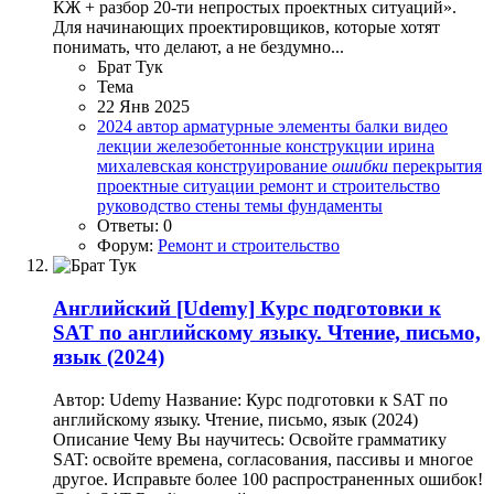
КЖ + разбор 20-ти непростых проектных ситуаций».
Для начинающих проектировщиков, которые хотят
понимать, что делают, а не бездумно...
Брат Тук
Тема
22 Янв 2025
2024
автор
арматурные элементы
балки
видео
лекции
железобетонные конструкции
ирина
михалевская
конструирование
ошибки
перекрытия
проектные ситуации
ремонт и строительство
руководство
стены
темы
фундаменты
Ответы: 0
Форум:
Ремонт и строительство
Английский
[Udemy] Курс подготовки к
SAT по английскому языку. Чтение, письмо,
язык (2024)
Автор: Udemy Название: Курс подготовки к SAT по
английскому языку. Чтение, письмо, язык (2024)
Описание Чему Вы научитесь: Освойте грамматику
SAT: освойте времена, согласования, пассивы и многое
другое. Исправьте более 100 распространенных ошибок!