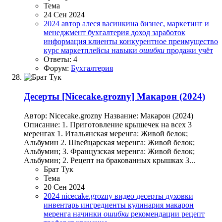
Тема
24 Сен 2024
2024
автор
алеся васинкина
бизнес, маркетинг и
менеджмент
бухгалтерия
доход
заработок
информация
клиенты
конкурентное преимущество
курс
маркетплейсы
навыки
ошибки
продажи
учёт
Ответы: 4
Форум:
Бухгалтерия
Десерты
[Nicecake.grozny] Макарон (2024)
Автор: Nicecake.grozny Название: Макарон (2024)
Описание: 1. Приготовление крышечек на всех 3
меренгах 1. Итальянская меренга: Живой белок;
Альбумин 2. Швейцарская меренга: Живой белок;
Альбумин; 3. Французская меренга: Живой белок;
Альбумин; 2. Рецепт на бракованных крышках 3...
Брат Тук
Тема
20 Сен 2024
2024
nicecake.grozny
видео
десерты
духовки
инвентарь
ингредиенты
кулинария
макарон
меренга
начинки
ошибки
рекомендации
рецепт