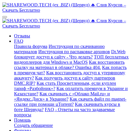
Отзывы
FAQ
Правила форума
Инструкция по скачиванию
материалов
Инструкция по распаковке архивов
Dr.Web
блокирует доступ к сайту - Что делать?
ТОП бесплатных
видеоплееров для Windows и MacOS
Как восстановить
ссылку на материал в облаке? Ошибка 404.
Как попасть
в премиум чат?
Как восстановить доступ к утерянному
аккаунту?
Как получить доступ к сайту партнеров
DMC.RIP?
Как стать Просветленным, если куплен
тариф «Разбойник»?
Как оплатить премиум в Украине и
Казахстане?
Как скачивать с «Облако Mail.ru» и
«Яндекс.Диск» в Украине?
Как скачать файл по magnet-
ссылке при помощи µTorrent?
Как скачивать курсы в
боте Шервуда?
FAQ - Ответы на часто задаваемые
вопросы
Помощь
Создать обращение
Форумы