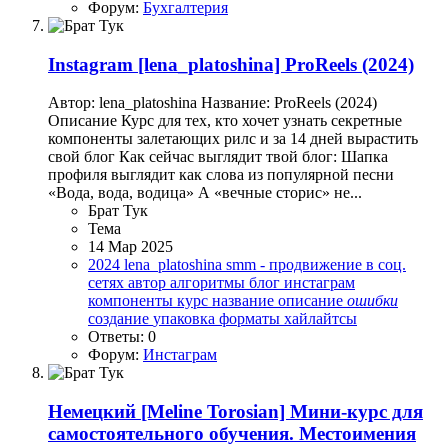
Форум:
Бухгалтерия
Instagram
[lena_platoshina] ProReels (2024)
Автор: lena_platoshina Название: ProReels (2024)
Описание Курс для тех, кто хочет узнать секретные
компоненты залетающих рилс и за 14 дней вырастить
свой блог Как сейчас выглядит твой блог: Шапка
профиля выглядит как слова из популярной песни
«Вода, вода, водица» А «вечные сторис» не...
Брат Тук
Тема
14 Мар 2025
2024
lena_platoshina
smm - продвижение в соц.
сетях
автор
алгоритмы
блог
инстаграм
компоненты
курс
название
описание
ошибки
создание
упаковка
форматы
хайлайтсы
Ответы: 0
Форум:
Инстаграм
Немецкий
[Meline Torosian] Мини-курс для
самостоятельного обучения. Местоимения