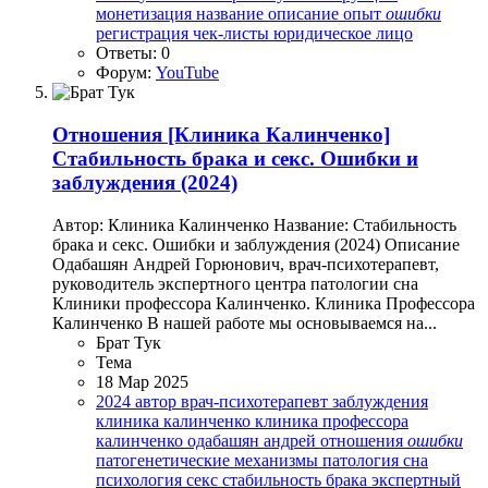
монетизация
название
описание
опыт
ошибки
регистрация
чек-листы
юридическое лицо
Ответы: 0
Форум:
YouTube
Отношения
[Клиника Калинченко]
Стабильность брака и секс. Ошибки и
заблуждения (2024)
Автор: Клиника Калинченко Название: Стабильность
брака и секс. Ошибки и заблуждения (2024) Описание
Одабашян Андрей Горюнович, врач-психотерапевт,
руководитель экспертного центра патологии сна
Клиники профессора Калинченко. Клиника Профессора
Калинченко В нашей работе мы основываемся на...
Брат Тук
Тема
18 Мар 2025
2024
автор
врач-психотерапевт
заблуждения
клиника калинченко
клиника профессора
калинченко
одабашян андрей
отношения
ошибки
патогенетические механизмы
патология сна
психология
секс
стабильность брака
экспертный