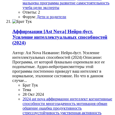
мальцева
программа
развитие
самостоятельность
учеба
цели
эксперты
Ответы: 2
Форум:
Дети и родители
Аффирмации
[Ast Nova] Нейро-буст.
Усиление интеллектуальных способностей
(2024)
Автор: Ast Nova Название: Нейро-буст. Усиление
интеллектуальных способностей (2024) Описание:
Программа, от которой буквально охреневали все ее
подопытные. Аудио-нейротрансмиттеры этой
программы постепенно приведут ваш интеллект в
нормальное, эталонное состояние. Но что в данном
случае...
Брат Тук
Тема
28 Окт 2024
2024
ast nova
аффирмации
интеллект
когнитивные
способности
многозадачность
мотивация
обман
общение
ошибки
продуктивность
стрессоустойчивость
умственная активность