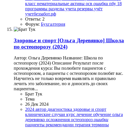
класс
нематериальные активы
осв
ошибки
пбу 18
программы
разделы учета
резервы
учёт
учетбеззабот.рф
Ответы: 2
Форум:
Бухгалтерия
Здоровье и спорт
[Ольга Деревянко] Школа
по остеопорозу (2024)
Автор: Ольга Деревянко Название: Школа по
остеопорозу (2024) Описание Результат после
прохождения курса: Вы полюбите пациентов с
остеопорозом, а пациенты с остеопорозом полюбят вас.
Научитесь не только вовремя выявлять и правильно
лечить это заболевание, но и доносить до своих
пациентов...
Брат Тук
Тема
26 Дек 2024
2024
автор
диагностика
здоровье и спорт
клинические случаи
курс
лечение
обучение
ольга
деревянко
осложнения
остеопороз
ошибки
пациенты
рекомендации
терапия
термины