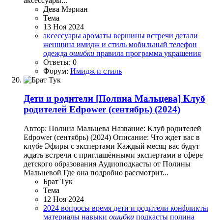
аксессуары...
Дева Мэриан
Тема
13 Ноя 2024
аксессуары
ароматы
вершины
встречи
детали
женщина
имидж и стиль
мобильный телефон
одежда
ошибки
правила
программа
украшения
Ответы: 0
Форум:
Имидж и стиль
Дети и родители
[Полина Мальцева] Клуб
родителей Edpower (сентябрь) (2024)
Автор: Полина Мальцева Название: Клуб родителей
Edpower (сентябрь) (2024) Описание: Что ждет вас в
клубе Эфиры с экспертами Каждый месяц вас будут
ждать встречи с приглашёнными экспертами в сфере
детского образования Аудиоподкасты от Полины
Мальцевой Где она подробно рассмотрит...
Брат Тук
Тема
12 Ноя 2024
2024
вопросы
время
дети и родители
конфликты
материалы
навыки
ошибки
подкасты
полина