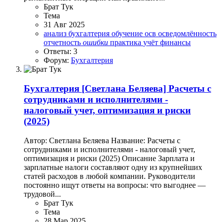
Брат Тук
Тема
31 Авг 2025
анализ
бухгалтерия
обучение
осв
осведомлённость
отчетность
ошибки
практика
учёт
финансы
Ответы: 3
Форум:
Бухгалтерия
Бухгалтерия
[Светлана Беляева] Расчеты с
сотрудниками и исполнителями -
налоговый учет, оптимизация и риски
(2025)
Автор: Светлана Беляева Название: Расчеты с
сотрудниками и исполнителями - налоговый учет,
оптимизация и риски (2025) Описание Зарплата и
зарплатные налоги составляют одну из крупнейших
статей расходов в любой компании. Руководители
постоянно ищут ответы на вопросы: что выгоднее —
трудовой...
Брат Тук
Тема
28 Мар 2025