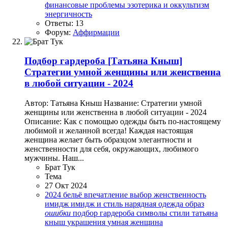
финансовые проблемы
эзотерика и оккультизм
энергичность
Ответы: 13
Форум:
Аффирмации
Подбор гардероба
[Татьяна Кныш]
Стратегии умной женщины или женственна
в любой ситуации - 2024
Автор: Татьяна Кныш Название: Стратегии умной
женщины или женственна в любой ситуации - 2024
Описание: Как с помощью одежды быть по-настоящему
любимой и желанной всегда! Каждая настоящая
женщина желает быть образцом элегантности и
женственности для себя, окружающих, любимого
мужчины. Наш...
Брат Тук
Тема
27 Окт 2024
2024
бельё
впечатление
выбор
женственность
имидж
имидж и стиль
нарядная одежда
образ
ошибки
подбор гардероба
символы
стили
татьяна
кныш
украшения
умная женщина