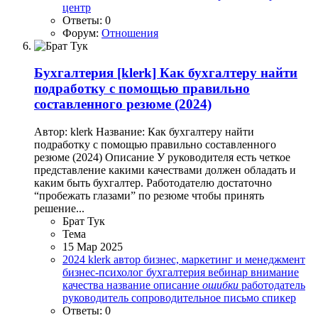
центр
Ответы: 0
Форум:
Отношения
Бухгалтерия
[klerk] Как бухгалтеру найти
подработку с помощью правильно
составленного резюме (2024)
Автор: klerk Название: Как бухгалтеру найти
подработку с помощью правильно составленного
резюме (2024) Описание У руководителя есть четкое
представление какими качествами должен обладать и
каким быть бухгалтер. Работодателю достаточно
“пробежать глазами” по резюме чтобы принять
решение...
Брат Тук
Тема
15 Мар 2025
2024
klerk
автор
бизнес, маркетинг и менеджмент
бизнес-психолог
бухгалтерия
вебинар
внимание
качества
название
описание
ошибки
работодатель
руководитель
сопроводительное письмо
спикер
Ответы: 0