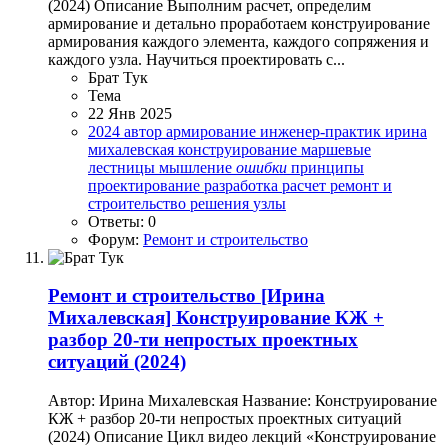
(2024) Описание Выполним расчет, определим
армирование и детально проработаем конструирование
армирования каждого элемента, каждого сопряжения и
каждого узла. Научиться проектировать с...
Брат Тук
Тема
22 Янв 2025
2024
автор
армирование
инженер-практик
ирина
михалевская
конструирование
маршевые
лестницы
мышление
ошибки
принципы
проектирование
разработка
расчет
ремонт и
строительство
решения
узлы
Ответы: 0
Форум:
Ремонт и строительство
Ремонт и строительство
[Ирина
Михалевская] Конструирование КЖ +
разбор 20-ти непростых проектных
ситуаций (2024)
Автор: Ирина Михалевская Название: Конструирование
КЖ + разбор 20-ти непростых проектных ситуаций
(2024) Описание Цикл видео лекций «Конструирование