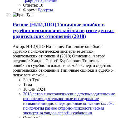
трафарет
хранение
Ответы: 10
Форум:
Десерты
Разное
[НИИДПО] Типичные ошибки в
судебно-психологической экспертизе детско-
родительских отношений (2018)
Автор: НИИДПО Название: Типичные ошибки в
судебно-психологической экспертизе детско-
родительских отношений (2018) Описание: Автор/
ведущий: Хаидов Сергей Курбанович Типичные
ошибки в судебно-психологической экспертизе детско-
родительских отношений Типичные ошибки в судебно-
психологической...
Брат Тук
Тема
18 Сен 2024
2018
автор
гносеологические
детско-родительские
отношения
деятельностные
исследование
название
ниидпо
операционные
описание
ошибки
психология
разное
судебно-психологическая
экспертиза
хаидов сергей курбанович
Ответы: 1