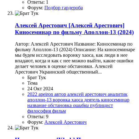
Ответы: 1
Форум:
Подбор гардероба
Алексей Арестович
[Алексей Арестович]
Киносеминар по фильму Аполлон-13 (2024)
Автор: Алексей Арестович Название: Киносеминар по
фильму Аполлон-13 (2024) Описание: На киносеминаре
мы будем исследовать воронку хаоса, как люди в нее
впадают, когда и как с нее можно выйти, какие ошибки
делает человек в оценке обстановки. Алексей
Арестович Украинский общественный...
Брат Тук
Тема
24 Окт 2024
2022
apeiron
автор
алексей арестович
аналитик
аполлон-13
воронка хаоса
деятель
киносеминар
название
обстановка
ошибки
публицист
философия
фильм
Ответы: 9
Форум:
Алексей Арестович