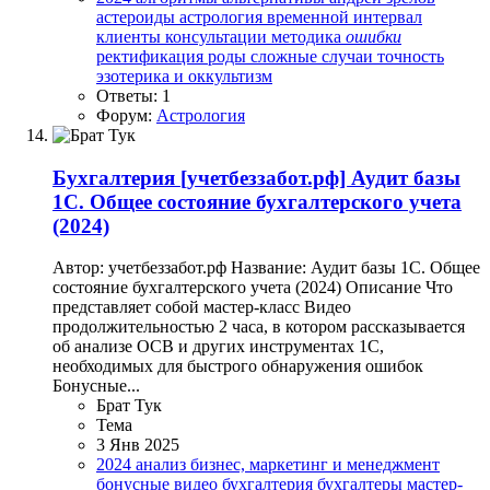
астероиды
астрология
временной интервал
клиенты
консультации
методика
ошибки
ректификация
роды
сложные случаи
точность
эзотерика и оккультизм
Ответы: 1
Форум:
Астрология
Бухгалтерия
[учетбеззабот.рф] Аудит базы
1С. Общее состояние бухгалтерского учета
(2024)
Автор: учетбеззабот.рф Название: Аудит базы 1С. Общее
состояние бухгалтерского учета (2024) Описание Что
представляет собой мастер-класс Видео
продолжительностью 2 часа, в котором рассказывается
об анализе ОСВ и других инструментах 1С,
необходимых для быстрого обнаружения ошибок
Бонусные...
Брат Тук
Тема
3 Янв 2025
2024
анализ
бизнес, маркетинг и менеджмент
бонусные видео
бухгалтерия
бухгалтеры
мастер-