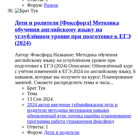
Форум:
Разное
Дети и родители
[Фоксфорд] Методика
обучения английскому языку на
углублённом уровне при подготовке к ЕГЭ
(2024)
Автор: Фоксфорд Название: Методика обучения
английскому языку на углублённом уровне при
подготовке к ЕГЭ (2024) Описание: Обновлённый курс
с учётом изменений в ЕГЭ-2024 по английскому языку. 6
навыков, которые вы получите на курсе: Планирование
занятий. Сможете распределить темы и часы...
Брат Тук
Тема
13 Сен 2024
2024
автор
введение
геймификация
дети и
родители
методика
мотивация
навыки
обновленный курс
оценка
ошибки
планирование
программа
работа
упражнения
фоксфорд
Ответы: 1
Форум:
Дети и родители