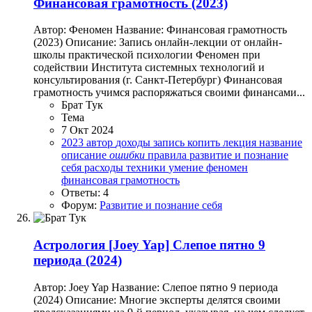
Финансовая грамотность (2023)
Автор: Феномен Название: Финансовая грамотность
(2023) Описание: Запись онлайн-лекции от онлайн-
школы практической психологии Феномен при
содействии Института системных технологий и
консультирования (г. Санкт-Петербург) Финансовая
грамотность учимся распоряжаться своими финансами...
Брат Тук
Тема
7 Окт 2024
2023
автор
доходы
запись
копить
лекция
название
описание
ошибки
правила
развитие и познание
себя
расходы
техники
умение
феномен
финансовая грамотность
Ответы: 4
Форум:
Развитие и познание себя
Астрология
[Joey Yap] Слепое пятно 9
периода (2024)
Автор: Joey Yap Название: Слепое пятно 9 периода
(2024) Описание: Многие эксперты делятся своими