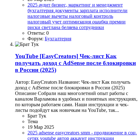
2025
аудит
бизнес, маркетинг и менеджмент
бухгалтерия
документы
зарплата
исполнители
налоговые вычеты
налоговый контроль
налоговый учет
оптимизация
ошибки
премии
риски
светлана беляева
сотрудники
Ответы: 0
Форум:
Бухгалтерия
YouTube
[EasyCreators] Чек-лист Как
получать доход с AdSense после блокировки
в России (2025)
Автор: EasyCreators Название: Чек-лист Как получать
доход с AdSense после блокировки в России (2025)
Описание Собрали наш многолетний опыт работы с
каналом Варламова в удобных и понятных инструкциях,
по которым работаем сами. Наши инструкции и чек-
листы подойдут как новичкам на YouTube, так...
Брат Тук
Тема
19 Мар 2025
2025
adsense
easycreators
smm - продвижение в соц.
сетях
youtube
автор
аккаунт
инструкции