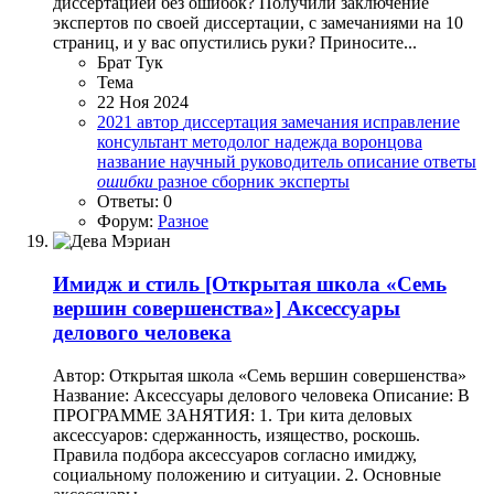
диссертацией без ошибок? Получили заключение
экспертов по своей диссертации, с замечаниями на 10
страниц, и у вас опустились руки? Приносите...
Брат Тук
Тема
22 Ноя 2024
2021
автор
диссертация
замечания
исправление
консультант
методолог
надежда воронцова
название
научный руководитель
описание
ответы
ошибки
разное
сборник
эксперты
Ответы: 0
Форум:
Разное
Имидж и стиль
[Открытая школа «Семь
вершин совершенства»] Аксессуары
делового человека
Автор: Открытая школа «Семь вершин совершенства»
Название: Аксессуары делового человека Описание: В
ПРОГРАММЕ ЗАНЯТИЯ: 1. Три кита деловых
аксессуаров: сдержанность, изящество, роскошь.
Правила подбора аксессуаров согласно имиджу,
социальному положению и ситуации. 2. Основные