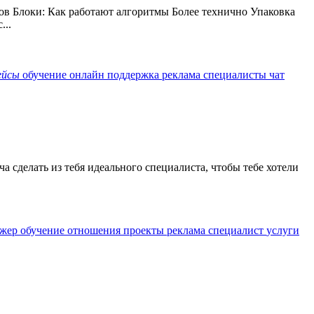
ков Блоки: Как работают алгоритмы Более технично Упаковка
...
ейсы
обучение
онлайн
поддержка
реклама
специалисты
чат
а сделать из тебя идеального специалиста, чтобы тебе хотели
джер
обучение
отношения
проекты
реклама
специалист
услуги