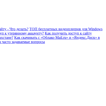
йту - Что делать?
ТОП бесплатных видеоплееров для Windows
уп к утерянному аккаунту?
Как получить доступ к сайту
ахстане?
Как скачивать с «Облако Mail.ru» и «Яндекс.Диск» в
а часто задаваемые вопросы