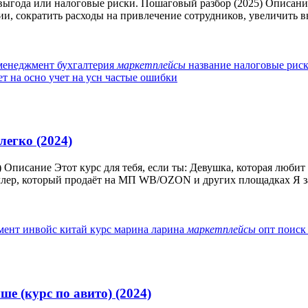
 выгода или налоговые риски. Пошаговый разбор (2025) Описани
и, сократить расходы на привлечение сотрудников, увеличить вы
 менеджмент
бухгалтерия
маркетплейсы
название
налоговые рис
ет на осно
учет на усн
частые ошибки
легко (2024)
4) Описание Этот курс для тебя, если ты: Девушка, которая люб
лер, который продаёт на МП WB/OZON и других площадках Я за 
жмент
инвойс
китай
курс
марина ларина
маркетплейсы
опт
поис
 (курс по авито) (2024)