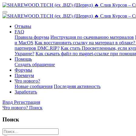
Отзывы
FAQ
Правила форума
Инструкция по скачиванию материалов
и MacOS
Как восстановить ссылку на материал в облаке?
партнеров DMC.RIP?
Как стать Просветленным, если ку
Украине?
Как скачать файл по magnet-ссылке при помощи
Помощь
Создать обращение
Форумы
Премиум
Что нового?
Новые сообщения
Последняя активность
Заработать
Вход
Регистрация
Что нового?
Поиск
Поиск