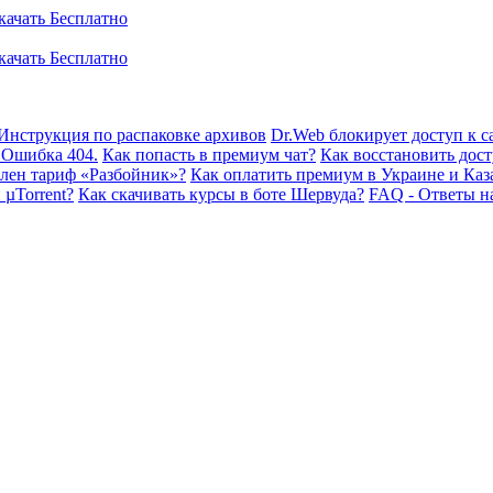
Инструкция по распаковке архивов
Dr.Web блокирует доступ к са
 Ошибка 404.
Как попасть в премиум чат?
Как восстановить дост
плен тариф «Разбойник»?
Как оплатить премиум в Украине и Каз
 µTorrent?
Как скачивать курсы в боте Шервуда?
FAQ - Ответы н