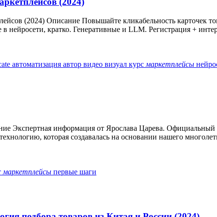
аркетплейсов (2024)
лейсов (2024) Описание Повышайте кликабельность карточек тов
е в нейросети, кратко. Генеративные и LLM. Регистрация + интер
cate
автоматизация
автор
видео
визуал
курс
маркетплейсы
нейро
ание Экспертная информация от Ярослава Царева. Официальный п
технологию, которая создавалась на основании нашего многолетн
т
маркетплейсы
первые шаги
гия подбора товаров из Китая и России (2024)