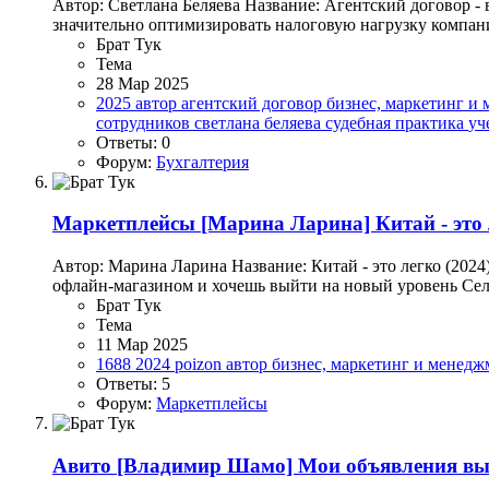
Автор: Светлана Беляева Название: Агентский договор -
значительно оптимизировать налоговую нагрузку компани
Брат Тук
Тема
28 Мар 2025
2025
автор
агентский договор
бизнес, маркетинг и
сотрудников
светлана беляева
судебная практика
уч
Ответы: 0
Форум:
Бухгалтерия
Маркетплейсы
[Марина Ларина] Китай - это 
Автор: Марина Ларина Название: Китай - это легко (202
офлайн-магазином и хочешь выйти на новый уровень Сел
Брат Тук
Тема
11 Мар 2025
1688
2024
poizon
автор
бизнес, маркетинг и менед
Ответы: 5
Форум:
Маркетплейсы
Авито
[Владимир Шамо] Мои объявления выше