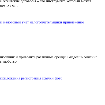
е Агентские договоры – это инструмент, который может
ручку от...
ки
налоговый учет
налогоплательщики
привлечение
ит шоппинг и привозить различные бренды Владеешь онлайн/
удобство...
к
приложения
регистрация
ссылки
фото