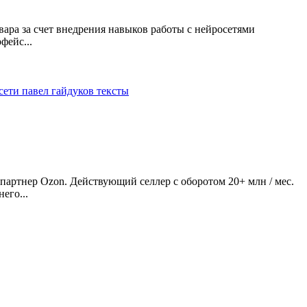
ара за счет внедрения навыков работы с нейросетями
фейс...
сети
павел гайдуков
тексты
артнер Ozon. Действующий селлер с оборотом 20+ млн / мес.
его...