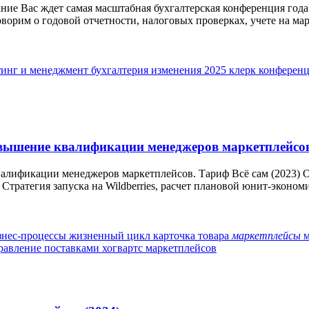
ание Вас ждет самая масштабная бухгалтерская конференция год
орим о годовой отчетности, налоговых проверках, учете на мар
етинг и менеджмент
бухгалтерия
изменения 2025
клерк
конферен
вышение квалификации менеджеров маркетплейсов.
алификации менеджеров маркетплейсов. Тариф Всё сам (2023) О
 Стратегия запуска на Wildberries, расчет плановой юнит-экономи
знес-процессы
жизненный цикл
карточка товара
маркетплейсы
равление поставками
хогвартс маркетплейсов