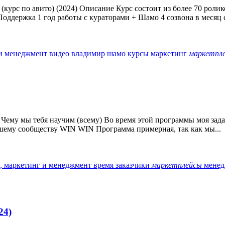
урс по авито) (2024) Описание Курс состоит из более 70 роли
ддержка 1 год работы с кураторами + Шамо 4 созвона в месяц с
 и менеджмент
видео
владимир шамо
курсы
маркетинг
маркетпл
 Чему мы тебя научим (всему) Во время этой программы моя задач
ашему сообществу WIN WIN Программа примерная, так как мы...
с, маркетинг и менеджмент
время
заказчики
маркетплейсы
мене
24)