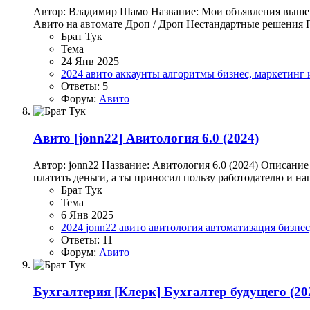
Автор: Владимир Шамо Название: Мои объявления выше (к
Авито на автомате Дроп / Дроп Нестандартные решения По
Брат Тук
Тема
24 Янв 2025
2024
авито
аккаунты
алгоритмы
бизнес, маркетинг
Ответы: 5
Форум:
Авито
Авито
[jonn22] Авитология 6.0 (2024)
Автор: jonn22 Название: Авитология 6.0 (2024) Описание
платить деньги, а ты приносил пользу работодателю и н
Брат Тук
Тема
6 Янв 2025
2024
jonn22
авито
авитология
автоматизация
бизне
Ответы: 11
Форум:
Авито
Бухгалтерия
[Клерк] Бухгалтер будущего (20