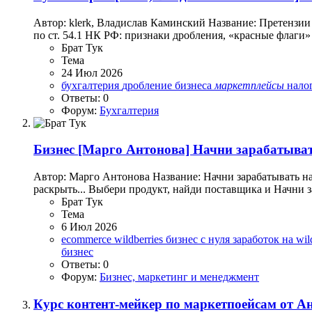
Автор: klerk, Владислав Каминский Название: Претензии 
по ст. 54.1 НК РФ: признаки дробления, «красные флаги»
Брат Тук
Тема
24 Июл 2026
бухгалтерия
дробление бизнеса
маркетплейсы
нало
Ответы: 0
Форум:
Бухгалтерия
Бизнес
[Марго Антонова] Начни зарабатывать 
Автор: Марго Антонова Название: Начни зарабатывать на
раскрыть... Выбери продукт, найди поставщика и Начни за
Брат Тук
Тема
6 Июл 2026
ecommerce
wildberries
бизнес с нуля
заработок на wil
бизнес
Ответы: 0
Форум:
Бизнес, маркетинг и менеджмент
Курс контент-мейкер по маркетпоейсам от А