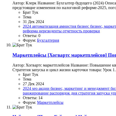
Автор: Клерк Название: Бухгалтер будущего (2024) Опис
предстоящие изменения по налоговой реформе-2025, погов
Брат Тук
Тема
31 Дек 2024
2024
автоматизация
амнистия
бизнес
бизнес, марк
реформа
нерезиденты
отчетность
проверки
Ответы: 0
Форум:
Бухгалтерия
Маркетплейсы
[Хогвартс маркетплейсов] По
Автор: Хогвартс маркетплейсов Название: Повышение кв
Стратегия запуска и цикл жизни карточки товара: Урок 1.
Брат Тук
Тема
27 Дек 2024
2024
seo
акции
бизнес, маркетинг и менеджмент
би
ранжирование
распорядок дня
стратегия запуска
уп
Ответы: 14
Форум:
Маркетплейсы