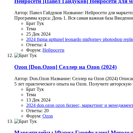
Нейросети
[Павел Гайдуков] Нейросети для м
Автор: Павел Гайдуков Название: Нейросети для маркетп
Программа курса: День 1. Вся самая важная база Введени
Брат Тук
Тема
25 Дек 2024
2024
figma
gpttunel
leonardo
midjorney
photoshop
repli
Ответы: 4
Форум:
Нейросети
Ozon
[Don.Ozon] Селлер на Ozon (2024)
Автор: Don.Ozon Название: Селлер на Ozon (2024) Опис
5 лет практического опыта на Ozon. Получите авторскую 
Брат Тук
Тема
13 Дек 2024
2024
don.ozon
ozon
бизнес, маркетинг и менеджмен
Ответы: 20
Форум:
Ozon
Маркетплейсы
[Фарид Гарифуллин] Методоло