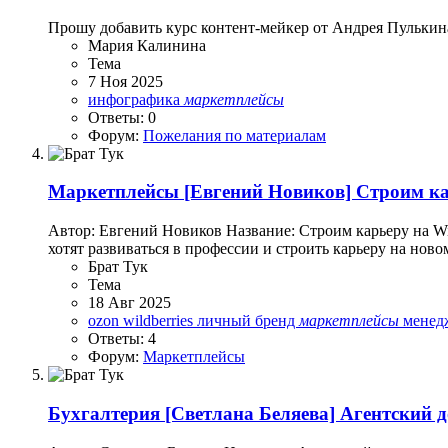
Прошу добавить курс контент-мейкер от Андрея Пулькин
Мария Калинина
Тема
7 Ноя 2025
инфографика
маркетплейсы
Ответы: 0
Форум:
Пожелания по материалам
Маркетплейсы
[Евгений Новиков] Строим кар
Автор: Евгений Новиков Название: Строим карьеру на Wild
хотят развиваться в профессии и строить карьеру на нов
Брат Тук
Тема
18 Авг 2025
ozon
wildberries
личный бренд
маркетплейсы
менед
Ответы: 4
Форум:
Маркетплейсы
Бухгалтерия
[Светлана Беляева] Агентский 