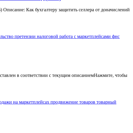
6) Описание: Как бухгалтеру защитить селлера от доначислений
льство
претензии налоговой
работа с маркетплейсами
фнс
едставлен в соответствии с текущим описаниемНажмите, чтобы
одажи на маркетплейсах
продвижение товаров
товарный