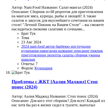
Автор: Nani-Food Название: Салат-мангал (2024)
Описание: Сборник из 68 рецептов для приготовления
на мангале мяса, курицы, рыбы и овощей! А также
салатов и закусок для вкуснейшего сочетания на вашем
столе! "Летний Пикник на Вашем Столе" – вы сможете
насладиться свежими салатами и сочными...
Брат Тук
Тема
23 Авг 2024
2024
nani-food
автор
барбекю
инструкции
кулинария
навигация
название
описание
пикник
приготовление
рецепты
салаты
сборник
ужины
шашлык
Ответы: 7
Форум:
Кулинария
Проблемы с ЖКТ
[Аалия Маджид] Стоп
понос (2024)
Автор: Аалия Маджид Название: Стоп понос (2024)
Описание: Для кого этот сборник? Для всех! Каждый из
нас хотя бы раз в жизни сидел в туалете, выползал