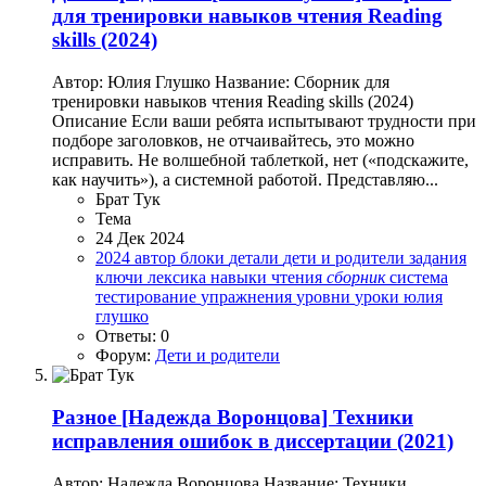
для тренировки навыков чтения Reading
skills (2024)
Автор: Юлия Глушко Название: Сборник для
тренировки навыков чтения Reading skills (2024)
Описание Если ваши ребята испытывают трудности при
подборе заголовков, не отчаивайтесь, это можно
исправить. Не волшебной таблеткой, нет («подскажите,
как научить»), а системной работой. Представляю...
Брат Тук
Тема
24 Дек 2024
2024
автор
блоки
детали
дети и родители
задания
ключи
лексика
навыки чтения
сборник
система
тестирование
упражнения
уровни
уроки
юлия
глушко
Ответы: 0
Форум:
Дети и родители
Разное
[Надежда Воронцова] Техники
исправления ошибок в диссертации (2021)
Автор: Надежда Воронцова Название: Техники