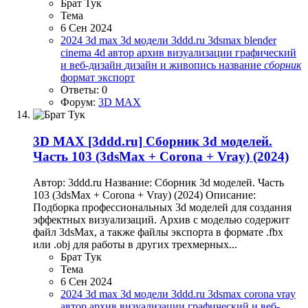
Брат Тук
Тема
6 Сен 2024
2024
3d max
3d модели
3ddd.ru
3dsmax
blender
cinema 4d
автор
архив
визуализации
графический
и веб-дизайн
дизайн и живопись
название
сборник
формат
экспорт
Ответы: 0
Форум:
3D MAX
3D MAX
[3ddd.ru] Сборник 3d моделей.
Часть 103 (3dsMax + Corona + Vray) (2024)
Автор: 3ddd.ru Название: Сборник 3d моделей. Часть
103 (3dsMax + Corona + Vray) (2024) Описание:
Подборка профессиональных 3d моделей для создания
эффектных визуализаций. Архив с моделью содержит
файл 3dsMax, а также файлы экспорта в формате .fbx
или .obj для работы в других трехмерных...
Брат Тук
Тема
6 Сен 2024
2024
3d max
3d модели
3ddd.ru
3dsmax
corona
vray
автор
архив
визуализации
графический и веб-