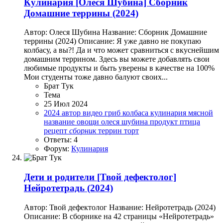
Кулинария
[Олеся Шубина] Сборник
Домашние террины (2024)
Автор: Олеся Шубина Название: Сборник Домашние
террины (2024) Описание: Я уже давно не покупаю
колбасу, а вы?! Да и что может сравниться с вкуснейшим
домашним террином. Здесь вы можете добавлять свои
любимые продукты и быть уверены в качестве на 100%
Мои студенты тоже давно балуют своих...
Брат Тук
Тема
25 Июл 2024
2024
автор
видео
гриб
колбаса
кулинария
мясной
название
овощи
олеся шубина
продукт
птица
рецепт
сборник
террин
торт
Ответы: 4
Форум:
Кулинария
Дети и родители
[Твой дефектолог]
Нейротетрадь (2024)
Автор: Твой дефектолог Название: Нейротетрадь (2024)
Описание: В сборнике на 42 страницы «Нейротетрадь»