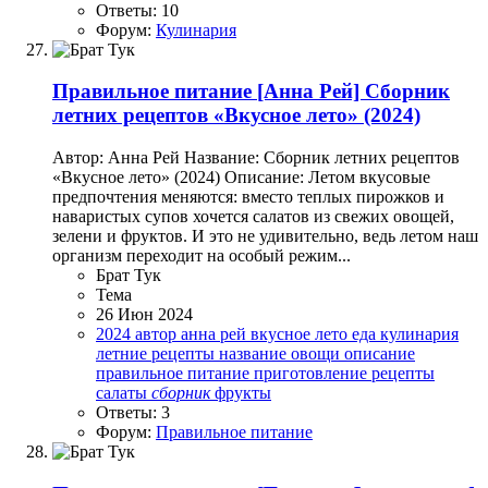
Ответы: 10
Форум:
Кулинария
Правильное питание
[Анна Рей] Сборник
летних рецептов «Вкусное лето» (2024)
Автор: Анна Рей Название: Сборник летних рецептов
«Вкусное лето» (2024) Описание: Летом вкусовые
предпочтения меняются: вместо теплых пирожков и
наваристых супов хочется салатов из свежих овощей,
зелени и фруктов. И это не удивительно, ведь летом наш
организм переходит на особый режим...
Брат Тук
Тема
26 Июн 2024
2024
автор
анна рей
вкусное лето
еда
кулинария
летние рецепты
название
овощи
описание
правильное питание
приготовление
рецепты
салаты
сборник
фрукты
Ответы: 3
Форум:
Правильное питание