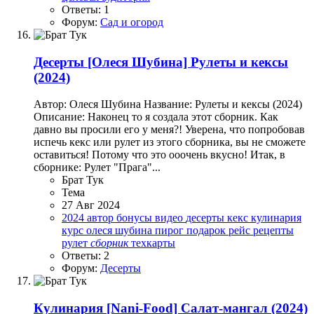
Ответы: 1
Форум:
Сад и огород
Десерты
[Олеся Шубина] Рулеты и кексы
(2024)
Автор: Олеся Шубина Название: Рулеты и кексы (2024)
Описание: Наконец то я создала этот сборник. Как
давно вы просили его у меня?! Уверена, что попробовав
испечь кекс или рулет из этого сборника, вы не сможете
оставиться! Потому что это ооочень вкусно! Итак, в
сборнике: Рулет "Прага"...
Брат Тук
Тема
27 Авг 2024
2024
автор
бонусы
видео
десерты
кекс
кулинария
курс
олеся шубина
пирог
подарок
рейс
рецепты
рулет
сборник
техкарты
Ответы: 2
Форум:
Десерты
Кулинария
[Nani-Food] Салат-мангал (2024)