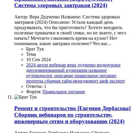
Система здоровых завтраков (2024)
Автор: Вера Дудченко Название: Система здоровых
завтраков (2024) Описание: Устали каждый день
придумывать, что бы приготовить? Хотите внедрить
полезные привычки в своей семье, но не знаете, с чего
начать? Мечтаете сэкономить время на кухне? Нет
понимания, какие завтраки полезнее? Что вас...
Брат Тук
Тема
10 Сен 2024
2024
автор
вебинар
вера дудченко
видеоуроки
дипломированный
кулинария
название
нутрициолог
описание
правильное питание
рецепты
сборник
тайм-менеджмент
шеф
эксперт
Ответы: 1
Форум:
Правильное питание
Ремонт и строительство
[Евгения Дербасова]
Сборник вебинаров по строительству,
инженерным сетям и оборудованию (2024)
Автор: Евгения Дербасова Название: Сборник