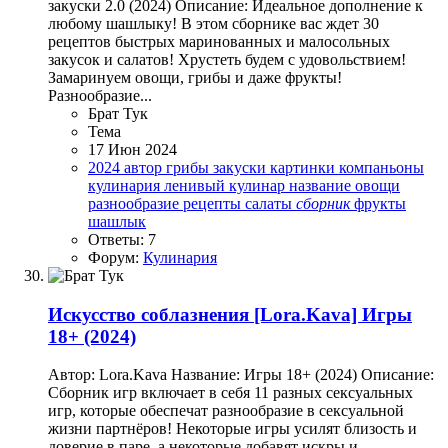
закуски 2.0 (2024) Описание: Идеальное дополнение к
любому шашлыку! В этом сборнике вас ждет 30
рецептов быстрых маринованных и малосольных
закусок и салатов! Хрустеть будем с удовольствием!
Замаринуем овощи, грибы и даже фрукты!
Разнообразие...
Брат Тук
Тема
17 Июн 2024
2024
автор
грибы
закуски
картинки
компаньоны
кулинария
ленивый кулинар
название
овощи
разнообразие
рецепты
салаты
сборник
фрукты
шашлык
Ответы: 7
Форум:
Кулинария
Искусство соблазнения
[Lora.Kava] Игры
18+ (2024)
Автор: Lora.Kava Название: Игры 18+ (2024) Описание:
Сборник игр включает в себя 11 разных сексуальных
игр, которые обеспечат разнообразие в сексуальной
жизни партнёров! Некоторые игры усилят близость и
доверие в паре, а некоторые добавят искры и