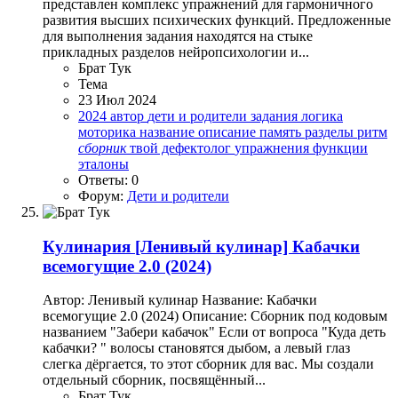
представлен комплекс упражнений для гармоничного
развития высших психических функций. Предложенные
для выполнения задания находятся на стыке
прикладных разделов нейропсихологии и...
Брат Тук
Тема
23 Июл 2024
2024
автор
дети и родители
задания
логика
моторика
название
описание
память
разделы
ритм
сборник
твой дефектолог
упражнения
функции
эталоны
Ответы: 0
Форум:
Дети и родители
Кулинария
[Ленивый кулинар] Кабачки
всемогущие 2.0 (2024)
Автор: Ленивый кулинар Название: Кабачки
всемогущие 2.0 (2024) Описание: Сборник под кодовым
названием "Забери кабачок" Если от вопроса "Куда деть
кабачки? " волосы становятся дыбом, а левый глаз
слегка дёргается, то этот сборник для вас. Мы создали
отдельный сборник, посвящённый...
Брат Тук