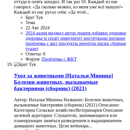
оттуда и опять заходил. И так раз 10. Каждый из нас
говорил: «Да сколько можно, из меня уже всё вышло!»
Каждый из нас ругал себя: «Да чтоб...
Брат Тук
Тема
22 Авг 2024
2024
аалия маджид
автор
диарея
добавки
здоровье
здоровье и спорт
иммунитет
инструкции
питание
проблемы с жкт
продукты
рецепты
риски
сборник
туалет
Ответы: 0
Форум:
Проблемы с ЖКТ
Уход за животными
[Наталья Минина]
Болезни животных, вызываемые
бактериями (сборник) (2021)
Автор: Наталья Минина Название: Болезни животных,
вызываемые бактериями (сборник) (2021) Описание:
Категории Сельское хозяйство/Ветеринария Описание
целевой аудитории: Слушатели, занимающиеся или
планирующие заняться разведением и выращиванием
домашних животных. Цели вебинара...