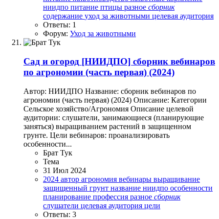
ниидпо
питание
птицы
разное
сборник
содержание
уход за животными
целевая аудитория
Ответы: 1
Форум:
Уход за животными
Сад и огород
[НИИДПО] сборник вебинаров
по агрономии (часть первая) (2024)
Автор: НИИДПО Название: сборник вебинаров по
агрономии (часть первая) (2024) Описание: Категории
Сельское хозяйство/Агрономия Описание целевой
аудитории: слушатели, занимающиеся (планирующие
заняться) выращиванием растений в защищенном
грунте. Цели вебинаров: проанализировать
особенности...
Брат Тук
Тема
31 Июл 2024
2024
автор
агрономия
вебинары
выращивание
защищенный грунт
название
ниидпо
особенности
планирование
профессия
разное
сборник
слушатели
целевая аудитория
цели
Ответы: 3