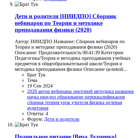
Дети и родители
[НИИДПО] Сборник
вебинаров по Теории и методике
преподавания физики (2020)
Автор: НИИДПО Название: Сборник вебинаров по
Теории и методике преподавания физики (2020)
Описание: Продолжительность 00:41:39 Категории
Педагогика/Теория и методика преподавания учебных
предметов в общеобразовательной школе/Теория и
методика преподавания физики Описание целевой...
Брат Тук
Тема
19 Сен 2024
2020
автор
вебинары
лекторий
методика
название
наука
ниидпо
образование
переквалификация
сборник
теория
урок
учителя
физика
целевая
аудитория
Ответы: 4
Форум:
Дети и родители
Правильное питание
[Вера Дудченко]