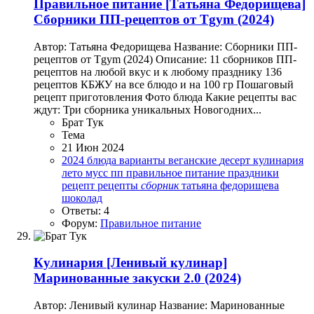
Правильное питание
[Татьяна Федорищева]
Сборники ПП-рецептов от Tgym (2024)
Автор: Татьяна Федорищева Название: Сборники ПП-
рецептов от Tgym (2024) Описание: 11 сборников ПП-
рецептов на любой вкус и к любому празднику 136
рецептов КБЖУ на все блюдо и на 100 гр Пошаговый
рецепт приготовления Фото блюда Какие рецепты вас
ждут: Три сборника уникальных Новогодних...
Брат Тук
Тема
21 Июн 2024
2024
блюда
варианты
веганские
десерт
кулинария
лето
мусс
пп
правильное питание
праздники
рецепт
рецепты
сборник
татьяна федорищева
шоколад
Ответы: 4
Форум:
Правильное питание
Кулинария
[Ленивый кулинар]
Маринованные закуски 2.0 (2024)
Автор: Ленивый кулинар Название: Маринованные