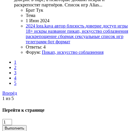
раскрепостят партнёров. Список игр Alias...
Брат Тук
Тема
1 Июн 2024
2024
lora.kava
автор
близость
доверие
доступ
игры
18+
искры
название
пикап, искусство соблазнения
раскрепощение
сборник
сексуальные
список игр
телеграмм бот
формат
Ответы: 4
Форум:
Пикап, искусство соблазнения
1
2
3
4
5
Вперёд
1 из 5
Перейти к странице
Выполнить