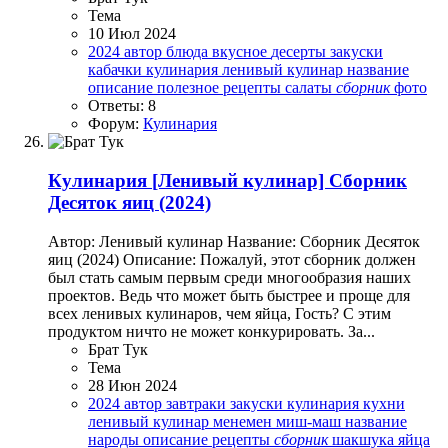
Тема
10 Июл 2024
2024
автор
блюда
вкусное
десерты
закуски
кабачки
кулинария
ленивый кулинар
название
описание
полезное
рецепты
салаты
сборник
фото
Ответы: 8
Форум:
Кулинария
Кулинария
[Ленивый кулинар] Сборник
Десяток яиц (2024)
Автор: Ленивый кулинар Название: Сборник Десяток
яиц (2024) Описание: Пожалуй, этот сборник должен
был стать самым первым среди многообразия наших
проектов. Ведь что может быть быстрее и проще для
всех ленивых кулинаров, чем яйца, Гость? С этим
продуктом ничто не может конкурировать. За...
Брат Тук
Тема
28 Июн 2024
2024
автор
завтраки
закуски
кулинария
кухни
ленивый кулинар
менемен
миш-маш
название
народы
описание
рецепты
сборник
шакшука
яйца