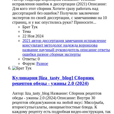
исправления ошибок в диссертации (2021) Описание:
Для кого этот сборник Хотите сразу работать над
диссертацией без ошибок? Получили заключение
экспертов по своей диссертации, с замечаниями на 10
страниц, и у вас опустились руки? Приносите...
Брат Тук
Тема
22 Ноя 2024
2021
автор
диссертация
замечания
исправление
консультант
методолог
надежда воронцова
название
научный руководитель
описание
ответы
ошибки
разное
сборник
эксперты
Ответы: 0
Форум:
Разное
Кулинария
[liza_tasty_blog] Сборник
рецептов обеды - ужины 2.0 (2024)
Автор: liza_tasty_blog Название: Сборник рецептов
обеды - ужины 2.0 (2024) Описание: Внутри 30
рецептов обедов/ужинов на любой вкус: Мясо/рыба,
второе/супы/салаты, овощные/постные блюда. К
каждому рецепту есть подробная видео-инструкция, так