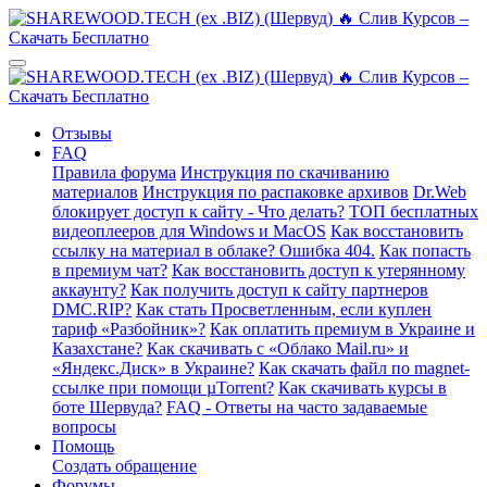
Отзывы
FAQ
Правила форума
Инструкция по скачиванию
материалов
Инструкция по распаковке архивов
Dr.Web
блокирует доступ к сайту - Что делать?
ТОП бесплатных
видеоплееров для Windows и MacOS
Как восстановить
ссылку на материал в облаке? Ошибка 404.
Как попасть
в премиум чат?
Как восстановить доступ к утерянному
аккаунту?
Как получить доступ к сайту партнеров
DMC.RIP?
Как стать Просветленным, если куплен
тариф «Разбойник»?
Как оплатить премиум в Украине и
Казахстане?
Как скачивать с «Облако Mail.ru» и
«Яндекс.Диск» в Украине?
Как скачать файл по magnet-
ссылке при помощи µTorrent?
Как скачивать курсы в
боте Шервуда?
FAQ - Ответы на часто задаваемые
вопросы
Помощь
Создать обращение
Форумы