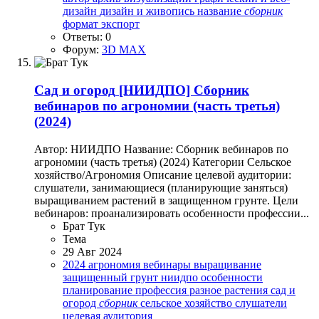
дизайн
дизайн и живопись
название
сборник
формат
экспорт
Ответы: 0
Форум:
3D MAX
Сад и огород
[НИИДПО] Сборник
вебинаров по агрономии (часть третья)
(2024)
Автор: НИИДПО Название: Сборник вебинаров по
агрономии (часть третья) (2024) Категории Сельское
хозяйство/Агрономия Описание целевой аудитории:
слушатели, занимающиеся (планирующие заняться)
выращиванием растений в защищенном грунте. Цели
вебинаров: проанализировать особенности профессии...
Брат Тук
Тема
29 Авг 2024
2024
агрономия
вебинары
выращивание
защищенный грунт
ниидпо
особенности
планирование
профессия
разное
растения
сад и
огород
сборник
сельское хозяйство
слушатели
целевая аудитория