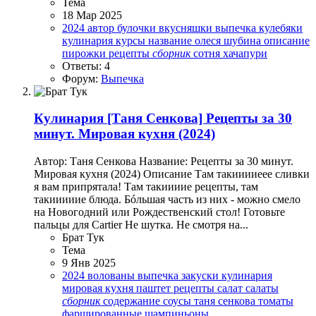
Тема
18 Мар 2025
2024
автор
булочки
вкусняшки
выпечка
кулебяки
кулинария
курсы
название
олеся шубина
описание
пирожки
рецепты
сборник
сотня
хачапури
Ответы: 4
Форум:
Выпечка
Кулинария
[Таня Сенкова] Рецепты за 30
минут. Мировая кухня (2024)
Автор: Таня Сенкова Название: Рецепты за 30 минут.
Мировая кухня (2024) Описание Там такииииеее сливки
я вам припрятала! Там такиииие рецепты, там
такииииие блюда. Бóльшая часть из них - можно смело
на Новогодний или Рождественский стол! Готовьте
пальцы для Cartier Не шутка. Не смотря на...
Брат Тук
Тема
9 Янв 2025
2024
волованы
выпечка
закуски
кулинария
мировая кухня
паштет
рецепты
салат
салаты
сборник
содержание
соусы
таня сенкова
томаты
фаршированные шампиньоны