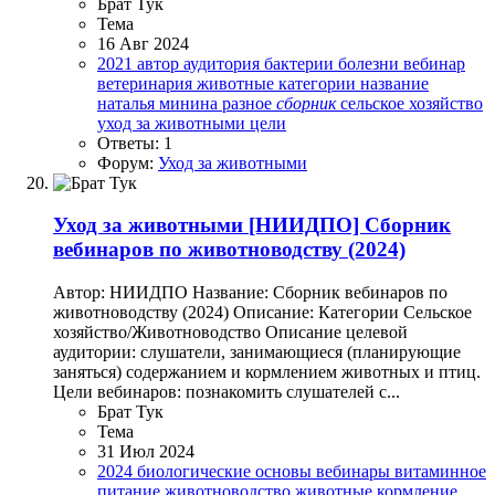
Брат Тук
Тема
16 Авг 2024
2021
автор
аудитория
бактерии
болезни
вебинар
ветеринария
животные
категории
название
наталья минина
разное
сборник
сельское хозяйство
уход за животными
цели
Ответы: 1
Форум:
Уход за животными
Уход за животными
[НИИДПО] Сборник
вебинаров по животноводству (2024)
Автор: НИИДПО Название: Сборник вебинаров по
животноводству (2024) Описание: Категории Сельское
хозяйство/Животноводство Описание целевой
аудитории: слушатели, занимающиеся (планирующие
заняться) содержанием и кормлением животных и птиц.
Цели вебинаров: познакомить слушателей с...
Брат Тук
Тема
31 Июл 2024
2024
биологические основы
вебинары
витаминное
питание
животноводство
животные
кормление