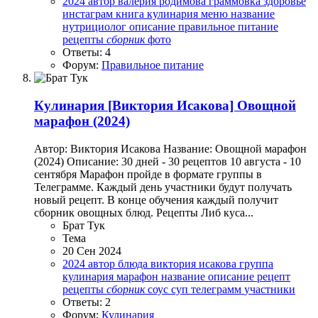
2024
автор
валерия родимова
граммовка
здоровье
инстаграм
книга
кулинария
меню
название
нутрициолог
описание
правильное питание
рецепты
сборник
фото
Ответы: 4
Форум:
Правильное питание
Кулинария
[Виктория Исакова] Овощной
марафон (2024)
Автор: Виктория Исакова Название: Овощной марафон
(2024) Описание: 30 дней - 30 рецептов 10 августа - 10
сентября Марафон пройде в формате группы в
Телеграмме. Каждый день участники будут получать
новый рецепт. В конце обучения каждый получит
сборник овощных блюд. Рецепты Либ куса...
Брат Тук
Тема
20 Сен 2024
2024
автор
блюда
виктория исакова
группа
кулинария
марафон
название
описание
рецепт
рецепты
сборник
соус
суп
телеграмм
участники
Ответы: 2
Форум:
Кулинария