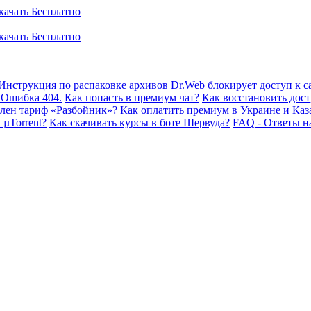
Инструкция по распаковке архивов
Dr.Web блокирует доступ к са
 Ошибка 404.
Как попасть в премиум чат?
Как восстановить дост
плен тариф «Разбойник»?
Как оплатить премиум в Украине и Каз
 µTorrent?
Как скачивать курсы в боте Шервуда?
FAQ - Ответы н