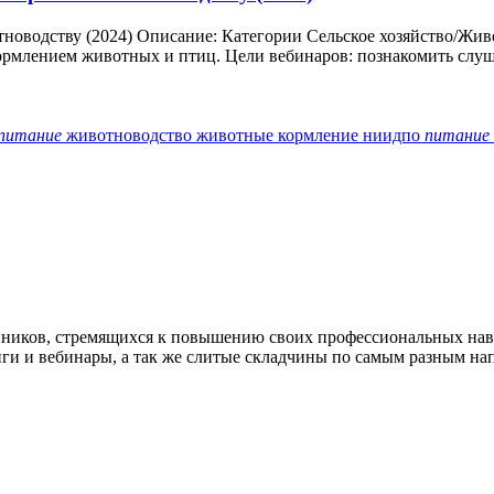
оводству (2024) Описание: Категории Сельское хозяйство/Живо
рмлением животных и птиц. Цели вебинаров: познакомить слуша
питание
животноводство
животные
кормление
ниидпо
питание
нников, стремящихся к повышению своих профессиональных на
нги и вебинары, а так же слитые складчины по самым разным на