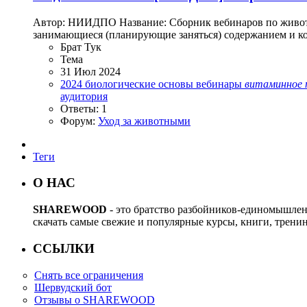
Автор: НИИДПО Название: Сборник вебинаров по животн
занимающиеся (планирующие заняться) содержанием и ко
Брат Тук
Тема
31 Июл 2024
2024
биологические основы
вебинары
витаминное
аудитория
Ответы: 1
Форум:
Уход за животными
Теги
О НАС
SHAREWOOD
- это братство разбойников-единомышле
скачать самые свежие и популярные курсы, книги, трени
ССЫЛКИ
Снять все ограничения
Шервудский бот
Отзывы о SHAREWOOD