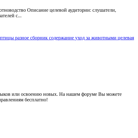
тноводство Описание целевой аудитории: слушатели,
телей с...
птицы
разное
сборник
содержание
уход за животными
целевая
выков или освоению новых. На нашем форуме Вы можете
правлениям бесплатно!