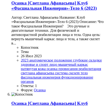
Осанка
[Светлана Афанасьева] Клуб
«Фасциальная Инженерия»-Тело 6 (2023)
Автор: Светлана Афанасьева Название: Клуб
«Фасциальная Инженерия»-Тело 6 (2023) Описание: Что
такое Фасциальная Инженерия? ⠀Это ручные и
двигательные техники. Для физической и
антивозрастной реабилитации лица и тела. Одна цель:
вернуть мышечный каркас лица и тела, а также скелет
в...
Копостник
Тема
26 Июл 2023
2023
анатомическое положение
глубокие складки
здоровье и спорт
лицо
мышечный каркас
натянутая кожа
осанка
провисания
реабилитация
светлана афанасьева
система
скелет
тело
фасциальная инженерия
функционирование
органов
Ответы: 1
Форум:
Осанка
Осанка
[Светлана Афанасьева] Клуб