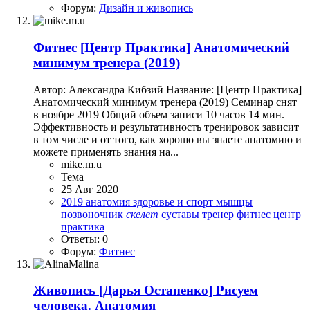
Форум:
Дизайн и живопись
Фитнес
[Центр Практика] Анатомический
минимум тренера (2019)
Автор: Александра Кибзий Название: [Центр Практика]
Анатомический минимум тренера (2019) Семинар снят
в ноябре 2019 Общий объем записи 10 часов 14 мин.
Эффективность и результативность тренировок зависит
в том числе и от того, как хорошо вы знаете анатомию и
можете применять знания на...
mike.m.u
Тема
25 Авг 2020
2019
анатомия
здоровье и спорт
мышцы
позвоночник
скелет
суставы
тренер
фитнес
центр
практика
Ответы: 0
Форум:
Фитнес
Живопись
[Дарья Остапенко] Рисуем
человека. Анатомия