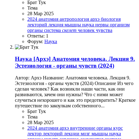
Брат Тук
Тема
28 Мар 2025
2024
анатомия
антропология
архэ
биология
лекторий
лекция
мышцы
наука
нервы
организм
органы
система
скелет
человек
чувства
Ответы: 1
Форум:
Наука
Наука
[Архэ] Анатомия человека. Лекция 9.
Эстезиология - органы чувств (2024)
Автор: Архэ Название: Анатомия человека. Лекция 9.
Эстезиология - органы чувств (2024) Описание Из чего
сделан человек? Как возникли наши части, как они
развиваются, зачем они нужны? Что с ними может
случиться нехорошего и как это предотвратить? Краткое
путешествие по закоулкам собственного...
Брат Тук
Тема
28 Мар 2025
2024
анатомия
архэ
внутренние органы
курс
лектор
лекторий
лекции
мозг
мышцы
наука