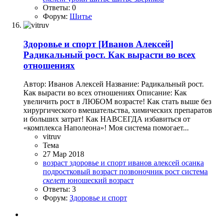
Ответы: 0
Форум:
Шитье
Здоровье и спорт
[Иванов Алексей]
Радикальный рост. Как вырасти во всех
отношениях
Автор: Иванов Алексей Название: Радикальный рост.
Как вырасти во всех отношениях Описание: Как
увеличить рост в ЛЮБОМ возрасте! Как стать выше без
хирургического вмешательства, химических препаратов
и больших затрат! Как НАВСЕГДА избавиться от
«комплекса Наполеона»! Моя система помогает...
vitruv
Тема
27 Мар 2018
возраст
здоровье и спорт
иванов алексей
осанка
подростковый возраст
позвоночник
рост
система
скелет
юношеский возраст
Ответы: 3
Форум:
Здоровье и спорт