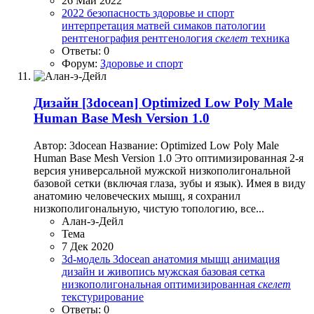
26 Май 2022
2022
безопасность
здоровье и спорт
интерпретация
матвей симаков
патологии
рентгенография
рентгенология
скелет
техника
Ответы: 0
Форум:
Здоровье и спорт
Дизайн
[3docean] Optimized Low Poly Male
Human Base Mesh Version 1.0
Автор: 3docean Название: Optimized Low Poly Male
Human Base Mesh Version 1.0 Это оптимизированная 2-я
версия универсальной мужской низкополигональной
базовой сетки (включая глаза, зубы и язык). Имея в виду
анатомию человеческих мышц, я сохранил
низкополигональную, чистую топологию, все...
Алан-э-Дейл
Тема
7 Дек 2020
3d-модель
3docean
анатомия мышц
анимация
дизайн и живопись
мужская базовая сетка
низкополигональная
оптимизированная
скелет
текстурирование
Ответы: 0