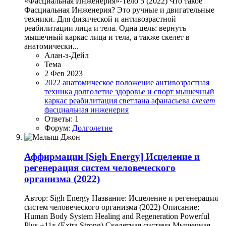
«Фасциальная Инженерия»-Тело 5 (2022) Что такое
Фасциальная Инженерия? Это ручные и двигательные
техники. Для физической и антивозрастной
реабилитации лица и тела. Одна цель: вернуть
мышечный каркас лица и тела, а также скелет в
анатомически...
Алан-э-Дейл
Тема
2 Фев 2023
2022
анатомическое положение
антивозрастная
техника
долголетие
здоровье и спорт
мышечный
каркас
реабилитация
светлана афанасьева
скелет
фасциальная инженерия
Ответы: 1
Форум:
Долголетие
Аффирмации
[Sigh Energy] Исцеление и
регенерация систем человеческого
организма (2022)
Автор: Sigh Energy Название: Исцеление и регенерация
систем человеческого организма (2022) Описание:
Human Body System Healing and Regeneration Powerful
Plus +11x (Extra Strong) Скелетная система Мышечная