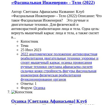
«Фасциальная Инженерия» - Тело (2022)
Автор: Светлана Афанасьева Название: Клуб
«Фасциальная Инженерия» - Тело (2022) Описание: Что
такое Фасциальная Инженерия? ⠀Это ручные и
двигательные техники. Для физической и
антивозрастной реабилитации лица и тела. Одна цель:
вернуть мышечный каркас лица и тела, а также скелет
в...
Копостник
Тема
25 Июл 2023
2022
анатомическое положение
антивозрастная
реабилитация
двигательные техники
здоровье и
спорт
мышечный каркас
осанка
провисания
ручные техники
светлана афанасьева
скелет
складки кожи
стройность фигуры
фасциальная
инженерия
физическая реабилитация
функционирование органов
Ответы: 1
Форум:
Осанка
Осанка
[Светлана Афанасьева] Клуб