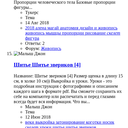
Пропорции человеческого тела Базовые пропорции
фигуры...
Тукерс
Тема
14 Авг 2018
2018
алена магай
анатомия
дизайн и живопись
живопись
мышцы
пропорции
рисование
скелет
фигура
Ответы: 2
Форум:
Живопись
Шитье
Шитье звериков [4]
Название: Шитье звериков [4] Размер щенка в длину 15
см, в холке 10 см)) Выкройка и уроки. Уроки - это
подробная инструкция с фотографиями и описанием
каждого шага в формате pdf. Вы сможете сохранить их
себе на компьютер или распечатать и перед глазами
всегда будет вся информация. Что вы...
Малыш Джон
Тема
12 Июн 2018
веки
выкройка
затонирование
коготки
носик
скелет
уроки
шитье
шитье звериков