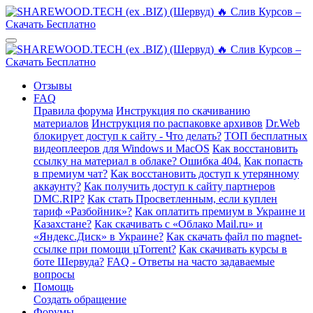
Отзывы
FAQ
Правила форума
Инструкция по скачиванию
материалов
Инструкция по распаковке архивов
Dr.Web
блокирует доступ к сайту - Что делать?
ТОП бесплатных
видеоплееров для Windows и MacOS
Как восстановить
ссылку на материал в облаке? Ошибка 404.
Как попасть
в премиум чат?
Как восстановить доступ к утерянному
аккаунту?
Как получить доступ к сайту партнеров
DMC.RIP?
Как стать Просветленным, если куплен
тариф «Разбойник»?
Как оплатить премиум в Украине и
Казахстане?
Как скачивать с «Облако Mail.ru» и
«Яндекс.Диск» в Украине?
Как скачать файл по magnet-
ссылке при помощи µTorrent?
Как скачивать курсы в
боте Шервуда?
FAQ - Ответы на часто задаваемые
вопросы
Помощь
Создать обращение
Форумы