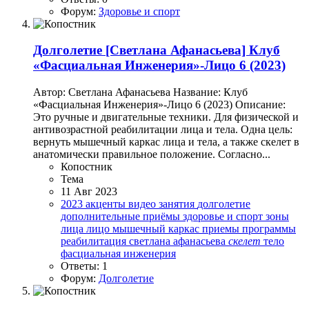
Форум:
Здоровье и спорт
Долголетие
[Светлана Афанасьева] Клуб
«Фасциальная Инженерия»-Лицо 6 (2023)
Автор: Светлана Афанасьева Название: Клуб
«Фасциальная Инженерия»-Лицо 6 (2023) Описание:
Это ручные и двигательные техники. Для физической и
антивозрастной реабилитации лица и тела. Одна цель:
вернуть мышечный каркас лица и тела, а также скелет в
анатомически правильное положение. Согласно...
Копостник
Тема
11 Авг 2023
2023
акценты
видео занятия
долголетие
дополнительные приёмы
здоровье и спорт
зоны
лица
лицо
мышечный каркас
приемы
программы
реабилитация
светлана афанасьева
скелет
тело
фасциальная инженерия
Ответы: 1
Форум:
Долголетие