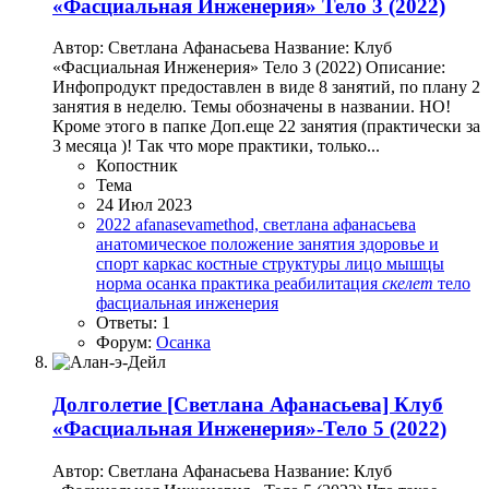
«Фасциальная Инженерия» Тело 3 (2022)
Автор: Светлана Афанасьева Название: Клуб
«Фасциальная Инженерия» Тело 3 (2022) Описание:
Инфопродукт предоставлен в виде 8 занятий, по плану 2
занятия в неделю. Темы обозначены в названии. НО!
Кроме этого в папке Доп.еще 22 занятия (практически за
3 месяца )! Так что море практики, только...
Копостник
Тема
24 Июл 2023
2022
afanasevamethod, светлана афанасьева
анатомическое положение
занятия
здоровье и
спорт
каркас
костные структуры
лицо
мышцы
норма
осанка
практика
реабилитация
скелет
тело
фасциальная инженерия
Ответы: 1
Форум:
Осанка
Долголетие
[Светлана Афанасьева] Клуб
«Фасциальная Инженерия»-Тело 5 (2022)
Автор: Светлана Афанасьева Название: Клуб