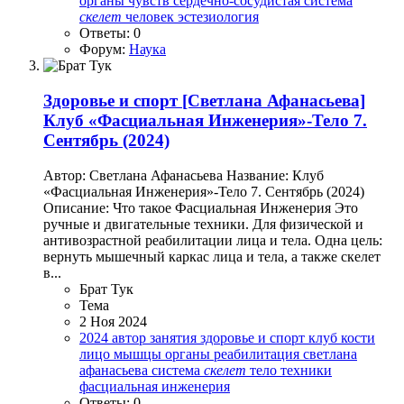
органы чувств
сердечно-сосудистая система
скелет
человек
эстезиология
Ответы: 0
Форум:
Наука
Здоровье и спорт
[Светлана Афанасьева]
Клуб «Фасциальная Инженерия»-Тело 7.
Сентябрь (2024)
Автор: Светлана Афанасьева Название: Клуб
«Фасциальная Инженерия»-Тело 7. Сентябрь (2024)
Описание: Что такое Фасциальная Инженерия Это
ручные и двигательные техники. Для физической и
антивозрастной реабилитации лица и тела. Одна цель:
вернуть мышечный каркас лица и тела, а также скелет
в...
Брат Тук
Тема
2 Ноя 2024
2024
автор
занятия
здоровье и спорт
клуб
кости
лицо
мышцы
органы
реабилитация
светлана
афанасьева
система
скелет
тело
техники
фасциальная инженерия
Ответы: 0