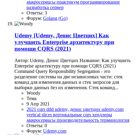
микросервисы
практикум
программирование
разработка
сервер
Ответы: 3
Форум:
Golang (Go)
Udemy
[Udemy, Денис Цветцих] Как
улучшить Enterprise архитектуру при
помощи CQRS (2021)
Автор: Udemy, Денис Цветцих Название: Как улучшить
Enterprise архитектуру при помощи CQRS (2021)
Command Query Responsibility Segregation - это
разделение системы на две независимых части: стек
команд для изменения данных и стек запросов для
выборки данных без их изменения. Стек команд...
Woody
Тема
9 Апр 2021
2021
cqrs
ddd
udemy, денис цветцих
udemy.com
vertical slices
вертикальные cqrs хендлеры
микросервисы
производительность
терминология
Ответы: 0
Форум:
Udemy.com