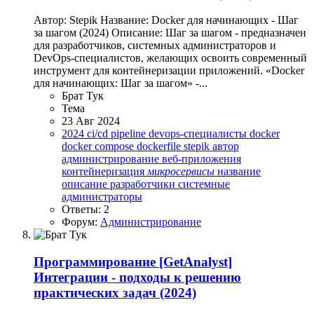
Автор: Stepik Название: Docker для начинающих - Шаг
за шагом (2024) Описание: Шаг за шагом - предназначен
для разработчиков, системных администраторов и
DevOps-специалистов, желающих освоить современный
инструмент для контейнеризации приложений. «Docker
для начинающих: Шаг за шагом» -...
Брат Тук
Тема
23 Авг 2024
2024
ci/cd pipeline
devops-специалисты
docker
docker compose
dockerfile
stepik
автор
администрирование
веб-приложения
контейнеризация
микросервисы
название
описание
разработчики
системные
администраторы
Ответы: 2
Форум:
Администрирование
Программирование
[GetAnalyst]
Интеграции - подходы к решению
практических задач (2024)