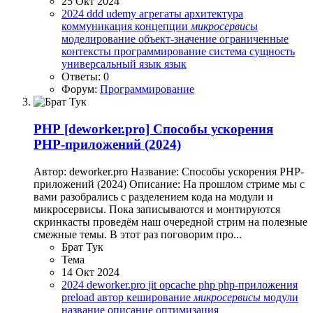
25 Окт 2024
2024
ddd
udemy
агрегаты
архитектура
коммуникация
концепции
микросервисы
моделирование
объект-значение
ограниченные
контексты
программирование
система
сущность
универсальный язык
язык
Ответы: 0
Форум:
Программирование
PHP
[deworker.pro] Способы ускорения
PHP-приложений (2024)
Автор: deworker.pro Название: Способы ускорения PHP-
приложений (2024) Описание: На прошлом стриме мы с
вами разобрались с разделением кода на модули и
микросервисы. Пока записываются и монтируются
скринкасты проведём наш очередной стрим на полезные
смежные темы. В этот раз поговорим про...
Брат Тук
Тема
14 Окт 2024
2024
deworker.pro
jit
opcache
php
php-приложения
preload
автор
кеширование
микросервисы
модули
название
описание
оптимизация