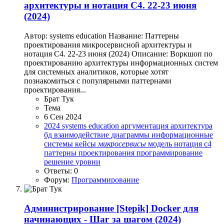
архитектуры и нотация С4. 22-23 июня
(2024)
Автор: systems education Название: Паттерны
проектирования микросервисной архитектуры и
нотация С4. 22-23 июня (2024) Описание: Воркшоп по
проектированию архитектуры информационных систем
для системных аналитиков, которые хотят
познакомиться с популярными паттернами
проектирования...
Брат Тук
Тема
6 Сен 2024
2024
systems education
аргументация
архитектура
бд
взаимодействие
диаграммы
информационные
системы
кейсы
микросервисы
модель
нотация c4
паттерны проектирования
программирование
решение
уровни
Ответы: 0
Форум:
Программирование
Администрирование
[Stepik] Docker для
начинающих - Шаг за шагом (2024)