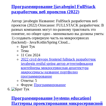
Программирование
[javabegin] FullStack
разработчик веб проектов (2022)
Автор: javabegin Название: FullStack разработчик веб
проектов (2022) Описание: FULLSTACK разработчик: В
разных компаниях могут по-разному трактовать это
понятие, но общее одно - минимально вы должны уметь:
1) создавать серверную часть на микросервисах
(backend) - Java/Kotlin/Spring Cloud...
Брат Тук
Тема
11 Сен 2024
2022
ci/cd
devops
frontend
fullstack разработчик
javabegin
restful
spring
автор
аутентификация
контейнеры
микросервисная архитектура
микросервисы
название
портфолио
программирование
Ответы: 5
Форум:
Программирование
Программирование
[systems education]
Паттерны проектирования микросервисной