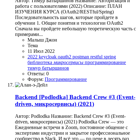
Автор: Тимур Батыршинов Название: Авторизация и
работа с пользователями (2022) Описание: ПЛАН
ИЗУЧЕНИЯ КУРСА (OAuth2/RESTful/Spring)
Последовательность шагов, которые пройдете в
обучении 1. Общие понятия и технологии OAuth2
Сначала вы пройдете небольшую теоретическую часть с
примерами...
Малыш Джон
Тема
11 Июл 2022
2022
keycloak
oauth2
postman
restful
spring
библиотека
микросервисы
программирование
тимур батыршинов
Ответы: 0
Форум:
Программирование
Backend
[Podlodka] Backend Crew #3 (Event-
driven, микросервисы) (2021)
Автор: Podlodka Название: Backend Crew #3 (Event-
driven, микросервисы) (2021) Podlodka Crew — это
Ежедневные встречи в Zoom, постоянное общение с
экспертами индустрии и закрытое профессиональное
сообщество в Slack. И всё это — по цене в десять раз