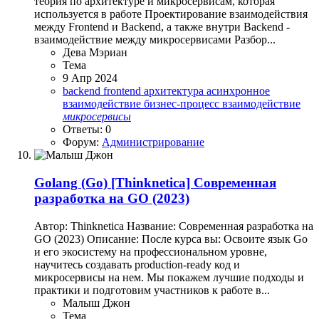
теория по архитектуре и микросервисам, которая
используется в работе Проектирование взаимодействия
между Frontend и Backend, а также внутри Backend -
взаимодействие между микросервисами Разбор...
Дева Мэриан
Тема
9 Апр 2024
backend
frontend
архитектура
асинхронное
взаимодействие
бизнес-процесс
взаимодействие
микросервисы
Ответы: 0
Форум:
Администрирование
Golang (Go)
[Thinknetica] Cовременная
разработка на GO (2023)
Автор: Thinknetica Название: Cовременная разработка на
GO (2023) Описание: После курса вы: Освоите язык Go
и его экосистему на профессиональном уровне,
научитесь создавать production-ready код и
микросервисы на нем. Мы покажем лучшие подходы и
практики и подготовим участников к работе в...
Малыш Джон
Тема