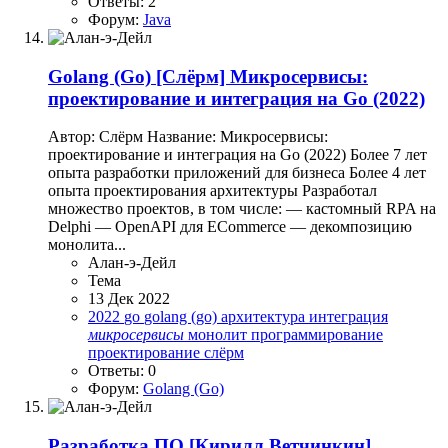
Ответы: 2
Форум:
Java
Golang (Go)
[Слёрм] Микросервисы:
проектирование и интеграция на Go (2022)
Автор: Слёрм Название: Микросервисы:
проектирование и интеграция на Go (2022) Более 7 лет
опыта разработки приложений для бизнеса Более 4 лет
опыта проектирования архитектуры Разработал
множество проектов, в том числе: — кастомный RPA на
Delphi — OpenAPI для ECommerce — декомпозицию
монолита...
Алан-э-Дейл
Тема
13 Дек 2022
2022
go
golang (go)
архитектура
интеграция
микросервисы
монолит
программирование
проектирование
слёрм
Ответы: 0
Форум:
Golang (Go)
Разработка ПО
[Кирилл Ветчинкин]