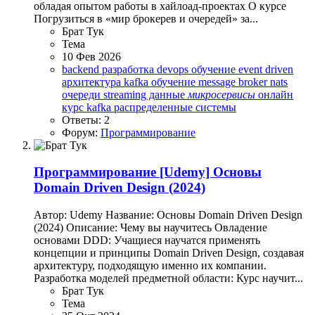
обладая опытом работы в хайлоад-проектах О курсе
Погрузиться в «мир брокерев и очередей» за...
Брат Тук
Тема
10 Фев 2026
backend разработка
devops обучение
event driven
архитектура
kafka обучение
message broker
nats
очереди
streaming данные
микросервисы
онлайн
курс kafka
распределенные системы
Ответы: 2
Форум:
Программирование
Программирование
[Udemy] Основы
Domain Driven Design (2024)
Автор: Udemy Название: Основы Domain Driven Design
(2024) Описание: Чему вы научитесь Овладение
основами DDD: Учащиеся научатся применять
концепции и принципы Domain Driven Design, создавая
архитектуру, подходящую именно их компании.
Разработка моделей предметной области: Курс научит...
Брат Тук
Тема