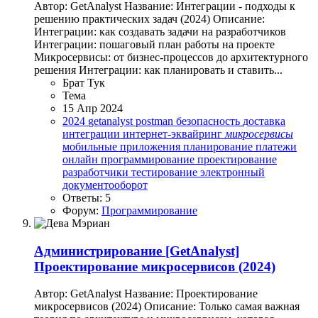
Автор: GetAnalyst Название: Интеграции - подходы к
решению практических задач (2024) Описание:
Интеграции: как создавать задачи на разработчиков
Интеграции: пошаговый план работы на проекте
Микросервисы: от бизнес-процессов до архитектурного
решения Интеграции: как планировать и ставить...
Брат Тук
Тема
15 Апр 2024
2024
getanalyst
postman
безопасность
доставка
интеграции
интернет-эквайринг
микросервисы
мобильные приложения
планирование
платежи
онлайн
программирование
проектирование
разработчики
тестирование
электронный
документооборот
Ответы: 5
Форум:
Программирование
Администрирование
[GetAnalyst]
Проектирование микросервисов (2024)
Автор: GetAnalyst Название: Проектирование
микросервисов (2024) Описание: Только самая важная