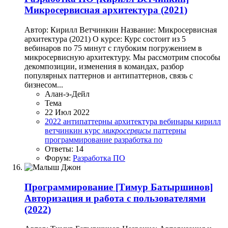
Микросервисная архитектура (2021)
Автор: Кирилл Ветчинкин Название: Микросервисная
архитектура (2021) О курсе: Курс состоит из 5
вебинаров по 75 минут с глубоким погружением в
микросервисную архитектуру. Мы рассмотрим способы
декомпозиции, изменения в командах, разбор
популярных паттернов и антипаттернов, связь с
бизнесом...
Алан-э-Дейл
Тема
22 Июл 2022
2022
антипаттерны
архитектура
вебинары
кирилл
ветчинкин
курс
микросервисы
паттерны
программирование
разработка по
Ответы: 14
Форум:
Разработка ПО
Программирование
[Тимур Батыршинов]
Авторизация и работа с пользователями
(2022)