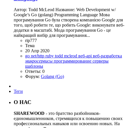
Автор: Todd McLeod Название: Web Development w/
Google’s Go (golang) Programming Language Мова
програмування Go була створена компанією Google для
того, щоб робити те, що робить Google: виконувати веб-
додатки в масштабі. Мода програмування Go - це
найкращий вибір для програмування...
rip777
Тема
20 Апр 2020
go
net/http
ruby
todd mcleod
веб-api
веб-разработка
микросервисы
программирование
серверы
шаблоны
Ответы: 0
Форум:
Golang (Go)
Теги
О НАС
SHAREWOOD
- это братство разбойников-
единомышленников, стремящихся к повышению своих
профессиональных навыков или освоению новых. На