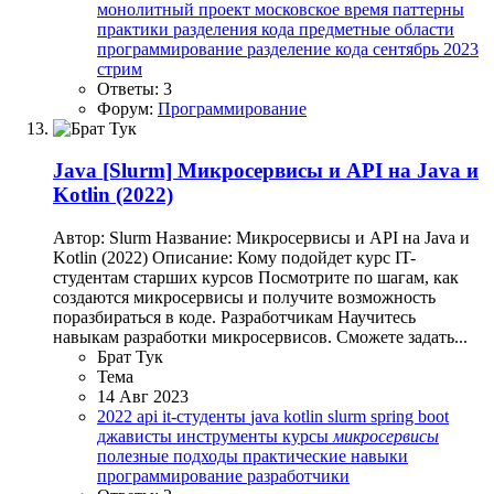
монолитный проект
московское время
паттерны
практики разделения кода
предметные области
программирование
разделение кода
сентябрь 2023
стрим
Ответы: 3
Форум:
Программирование
Java
[Slurm] Микросервисы и API на Java и
Kotlin (2022)
Автор: Slurm Название: Микросервисы и API на Java и
Kotlin (2022) Описание: Кому подойдет курс IT-
студентам старших курсов Посмотрите по шагам, как
создаются микросервисы и получите возможность
поразбираться в коде. Разработчикам Научитесь
навыкам разработки микросервисов. Сможете задать...
Брат Тук
Тема
14 Авг 2023
2022
api
it-студенты
java
kotlin
slurm
spring boot
джависты
инструменты
курсы
микросервисы
полезные подходы
практические навыки
программирование
разработчики