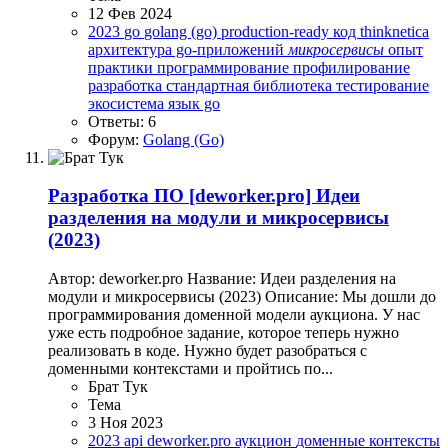
12 Фев 2024
2023
go
golang (go)
production-ready код
thinknetica
архитектура go-приложений
микросервисы
опыт
практики
программирование
профилирование
разработка
стандартная библиотека
тестирование
экосистема
язык go
Ответы: 6
Форум:
Golang (Go)
Разработка ПО
[deworker.pro] Идеи
разделения на модули и микросервисы
(2023)
Автор: deworker.pro Название: Идеи разделения на
модули и микросервисы (2023) Описание: Мы дошли до
программирования доменной модели аукциона. У нас
уже есть подробное задание, которое теперь нужно
реализовать в коде. Нужно будет разобраться с
доменными контекстами и пройтись по...
Брат Тук
Тема
3 Ноя 2023
2023
api
deworker.pro
аукцион
доменные контексты