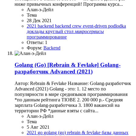
ниже привычных конференций! Программа курса...
Алан-э-Дейл
Тема
28 Дек 2021
2021
backend
backend crew
event-driven
podlodka
доклады
круглый стол
микросервисы
программирование
Ответы: 1
Форум:
Backend
Golang (Go)
[Rebrain & Fevlake] Golang-
разработчик Advanced (2021)
Автор: Rebrain & Fevlake Название: Golang-разработчик
Advanced (2021) Golang - это: 1. 12 место по
популярности в мире средиязыков программирования
*по данным рейтинга TIOBE 2. 200 000 р.- Средняя
зарплата Golang-разработчика 3. 1800 вакансий на
территории РФ *данные взяты с сайта...
Алан-э-Дейл
Тема
5 Авг 2021
2021
go
golang (go)
rebrain & fevlake
базы данных