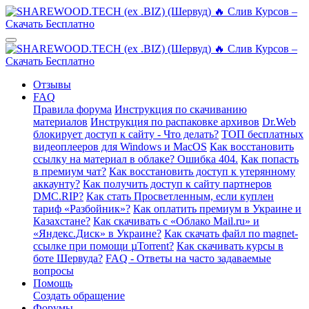
Отзывы
FAQ
Правила форума
Инструкция по скачиванию
материалов
Инструкция по распаковке архивов
Dr.Web
блокирует доступ к сайту - Что делать?
ТОП бесплатных
видеоплееров для Windows и MacOS
Как восстановить
ссылку на материал в облаке? Ошибка 404.
Как попасть
в премиум чат?
Как восстановить доступ к утерянному
аккаунту?
Как получить доступ к сайту партнеров
DMC.RIP?
Как стать Просветленным, если куплен
тариф «Разбойник»?
Как оплатить премиум в Украине и
Казахстане?
Как скачивать с «Облако Mail.ru» и
«Яндекс.Диск» в Украине?
Как скачать файл по magnet-
ссылке при помощи µTorrent?
Как скачивать курсы в
боте Шервуда?
FAQ - Ответы на часто задаваемые
вопросы
Помощь
Создать обращение
Форумы