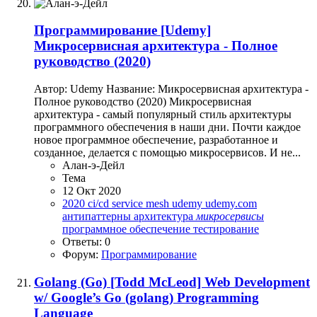
Программирование
[Udemy]
Микросервисная архитектура - Полное
руководство (2020)
Автор: Udemy Название: Микросервисная архитектура -
Полное руководство (2020) Микросервисная
архитектура - самый популярный стиль архитектуры
программного обеспечения в наши дни. Почти каждое
новое программное обеспечение, разработанное и
созданное, делается с помощью микросервисов. И не...
Алан-э-Дейл
Тема
12 Окт 2020
2020
ci/cd
service mesh
udemy
udemy.com
антипаттерны
архитектура
микросервисы
программное обеспечение
тестирование
Ответы: 0
Форум:
Программирование
Golang (Go)
[Todd McLeod] Web Development
w/ Google’s Go (golang) Programming
Language