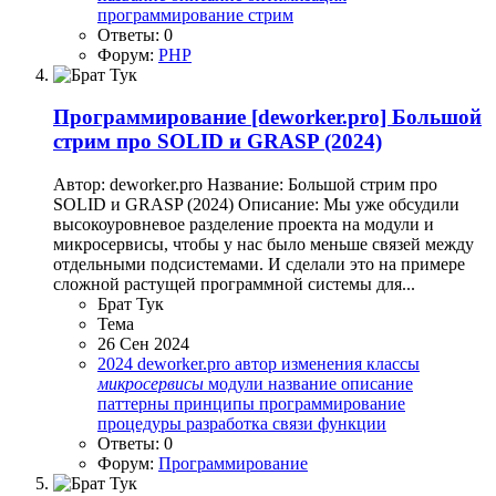
программирование
стрим
Ответы: 0
Форум:
PHP
Программирование
[deworker.pro] Большой
стрим про SOLID и GRASP (2024)
Автор: deworker.pro Название: Большой стрим про
SOLID и GRASP (2024) Описание: Мы уже обсудили
высокоуровневое разделение проекта на модули и
микросервисы, чтобы у нас было меньше связей между
отдельными подсистемами. И сделали это на примере
сложной растущей программной системы для...
Брат Тук
Тема
26 Сен 2024
2024
deworker.pro
автор
изменения
классы
микросервисы
модули
название
описание
паттерны
принципы
программирование
процедуры
разработка
связи
функции
Ответы: 0
Форум:
Программирование