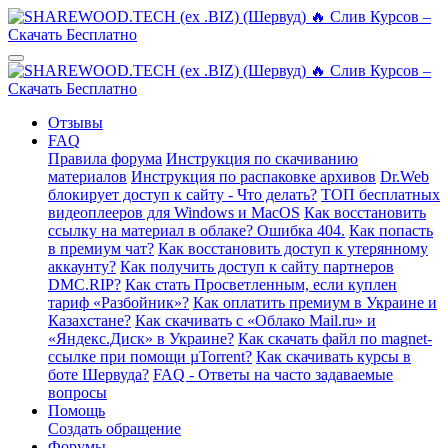
Отзывы
FAQ
Правила форума
Инструкция по скачиванию
материалов
Инструкция по распаковке архивов
Dr.Web
блокирует доступ к сайту - Что делать?
ТОП бесплатных
видеоплееров для Windows и MacOS
Как восстановить
ссылку на материал в облаке? Ошибка 404.
Как попасть
в премиум чат?
Как восстановить доступ к утерянному
аккаунту?
Как получить доступ к сайту партнеров
DMC.RIP?
Как стать Просветленным, если куплен
тариф «Разбойник»?
Как оплатить премиум в Украине и
Казахстане?
Как скачивать с «Облако Mail.ru» и
«Яндекс.Диск» в Украине?
Как скачать файл по magnet-
ссылке при помощи µTorrent?
Как скачивать курсы в
боте Шервуда?
FAQ - Ответы на часто задаваемые
вопросы
Помощь
Создать обращение
Форумы