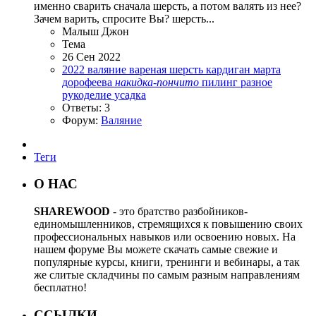
именно сварить сначала шерсть, а потом валять из нее?
Зачем варить, спросите Вы? шерсть...
Малыш Джон
Тема
26 Сен 2022
2022
валяние
вареная шерсть
кардиган
марта
дорофеева
накидка-пончито
пилинг
разное
рукоделие
усадка
Ответы: 3
Форум:
Валяние
Теги
О НАС
SHAREWOOD
- это братство разбойников-
единомышленников, стремящихся к повышению своих
профессиональных навыков или освоению новых. На
нашем форуме Вы можете скачать самые свежие и
популярные курсы, книги, тренинги и вебинары, а так
же слитые складчины по самым разным направлениям
бесплатно!
ССЫЛКИ