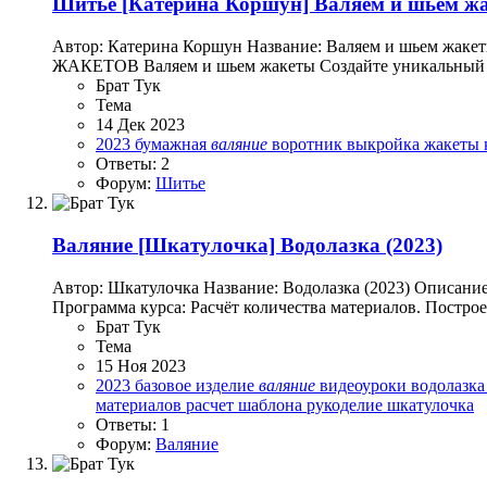
Шитье
[Катерина Коршун] Валяем и шьем жа
Автор: Катерина Коршун Название: Валяем и шь
ЖАКЕТОВ Валяем и шьем жакеты Создайте уникальный жак
Брат Тук
Тема
14 Дек 2023
2023
бумажная
валяние
воротник
выкройка
жакеты
Ответы: 2
Форум:
Шитье
Валяние
[Шкатулочка] Водолазка (2023)
Автор: Шкатулочка Название: Водолазка (2023) Описание
Программа курса: Расчёт количества материалов. Постро
Брат Тук
Тема
15 Ноя 2023
2023
базовое изделие
валяние
видеоуроки
водолазк
материалов
расчет шаблона
рукоделие
шкатулочка
Ответы: 1
Форум:
Валяние