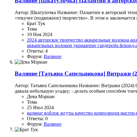
Валяние
[Шкатулочка] Палантин в авторско
Автор: Шкатулочка Название: Палантин в авторской техни
«текучее (подвижное) творчество». В этом и заключается
Брат Тук
Тема
19 Ноя 2024
2024
авторское творчество
акварельные волокна
ва
акварельных волокон
украшение гардероба
флюид-
Ответы: 4
Форум:
Валяние
Валяние
[Татьяна Сапельникова] Витражи (2
Автор: Татьяна Сапельникова Название: Витражи (2024) О
давала небольшую усадку; - делать особым способом тонч
Дева Мэриан
Тема
25 Июл 2024
валяние
войлок
жгуты
качество
композиция
мастер-
Ответы: 0
Форум:
Валяние