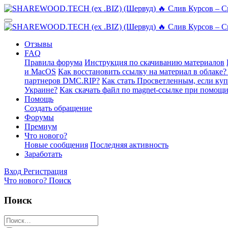
Отзывы
FAQ
Правила форума
Инструкция по скачиванию материалов
и MacOS
Как восстановить ссылку на материал в облаке?
партнеров DMC.RIP?
Как стать Просветленным, если ку
Украине?
Как скачать файл по magnet-ссылке при помощи
Помощь
Создать обращение
Форумы
Премиум
Что нового?
Новые сообщения
Последняя активность
Заработать
Вход
Регистрация
Что нового?
Поиск
Поиск