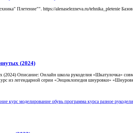
ика" Плетение"". https://alenaselezneva.ru/tehnika_pletenie Баз
нутых (2024)
х (2024) Описание: Онлайн школа рукоделия «Шкатулочка» сов
урс из легендарной серии «Энциклопедия шнуровки» «Шнуровка
ание
курс
моделирование
обувь
программа курса
разное
рукодел