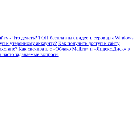
йту - Что делать?
ТОП бесплатных видеоплееров для Windows
уп к утерянному аккаунту?
Как получить доступ к сайту
ахстане?
Как скачивать с «Облако Mail.ru» и «Яндекс.Диск» в
а часто задаваемые вопросы