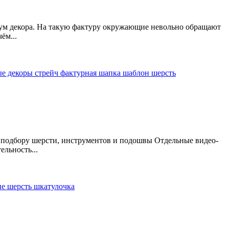
мум декора. На такую фактуру окружающие невольно обращают
ём...
ые декоры
стрейч
фактурная шапка
шаблон
шерсть
о подбору шерсти, инструментов и подошвы Отдельные видео-
льность...
ие
шерсть
шкатулочка