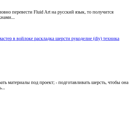
вно перевести Fluid Art на русский язык, то получится
нами...
мастер в войлоке
раскладка шерсти
рукоделие (diy)
техника
ать материалы под проект; - подготавливать шерсть, чтобы она
...