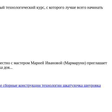
овый технологический курс, с которого лучше всего начинать
местно с мастером Марией Ивановой (Мармаруни) приглашает
 доя...
ие
сборные конструкции
технологии
шкатулочка
шнуровка