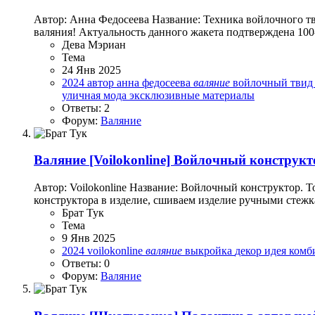
Автор: Анна Федосеева Название: Техника войлочного т
валяния! Актуальность данного жакета подтверждена 100-
Дева Мэриан
Тема
24 Янв 2025
2024
автор
анна федосеева
валяние
войлочный тви
уличная мода
эксклюзивные материалы
Ответы: 2
Форум:
Валяние
Валяние
[Voilokonline] Войлочный конструкт
Автор: Voilokonline Название: Войлочный конструктор. Т
конструктора в изделие, сшиваем изделие ручными стежка
Брат Тук
Тема
9 Янв 2025
2024
voilokonline
валяние
выкройка
декор
идея
комб
Ответы: 0
Форум:
Валяние