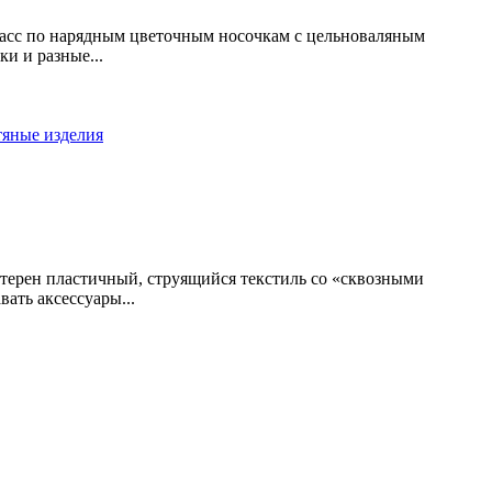
ласс по нарядным цветочным носочкам с цельноваляным
и и разные...
тяные изделия
ктерен пластичный, струящийся текстиль со «сквозными
ать аксессуары...