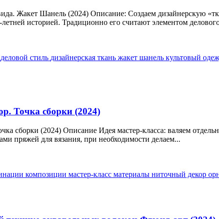
вида. Жакет Шанель (2024) Описание: Создаем дизайнерскую «т
летней историей. Традиционно его считают элементом делового 
д
деловой стиль
дизайнерская ткань
жакет шанель
культовый
оде
ор. Точка сборки (2024)
очка сборки (2024) Описание Идея мастер-класса: валяем отдель
ми пряжей для вязания, при необходимости делаем...
инации
композиции
мастер-класс
материалы
ниточный декор
ор