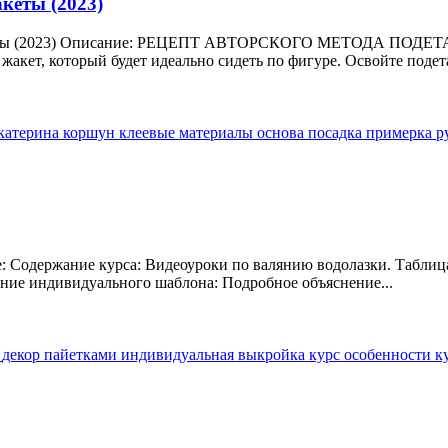
кеты (2023)
ем жакеты (2023) Описание: РЕЦЕПТ АВТОРСКОГО МЕТОД
ет, который будет идеально сидеть по фигуре. Освойте подетал
катерина коршун
клеевые материалы
основа
посадка
примерка
р
: Содержание курса: Видеоуроки по валянию водолазки. Таблица
ение индивидуального шаблона: Подробное объяснение...
а
декор пайетками
индивидуальная выкройка
курс
особенности к