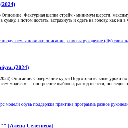
(2024)
) Описание: Фактурная шапка стрейч - минимум шерсти, макси
умку, а потом достать, встряхнуть и одеть на голову, как ни в ч
е продуваемая
новички
описание
размеры
рукоделие (diy)
сложн
бувь (2024)
 (2024) Описание: Содержание курса Подготовительные уроки п
сем моделям — построение шаблона, расход шерсти, последовате
урс
модели
обувь
поддержка
практика
программа
разное
рукодел
"" [Алена Селезнева]