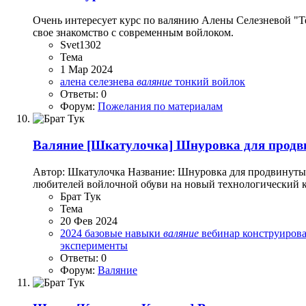
Очень интересует курс по валянию Алены Селезневой "Техн
свое знакомство с современным войлоком.
Svet1302
Тема
1 Мар 2024
алена селезнева
валяние
тонкий войлок
Ответы: 0
Форум:
Пожелания по материалам
Валяние
[Шкатулочка] Шнуровка для продви
Автор: Шкатулочка Название: Шнуровка для продвинуты
любителей войлочной обуви на новый технологический к
Брат Тук
Тема
20 Фев 2024
2024
базовые навыки
валяние
вебинар
конструиров
эксперименты
Ответы: 0
Форум:
Валяние