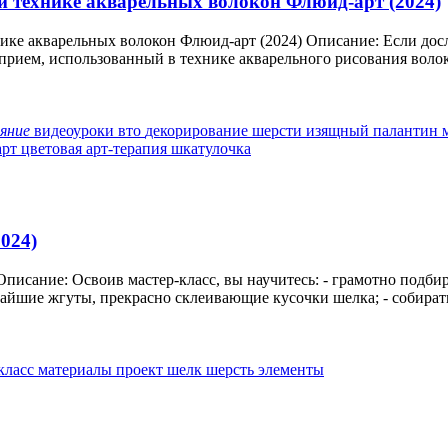
й технике акварельных волокон Флюид-арт (2024)
ке акварельных волокон Флюид-арт (2024) Описание: Если досло
 прием, использованный в технике акварельного рисования волок
ляние
видеоуроки
вто
декорирование шерсти
изящный палантин
арт
цветовая арт-терапия
шкатулочка
024)
писание: Освоив мастер-класс, вы научитесь: - грамотно подбир
айшие жгуты, прекрасно склеивающие кусочки шелка; - собирать
класс
материалы
проект
шелк
шерсть
элементы