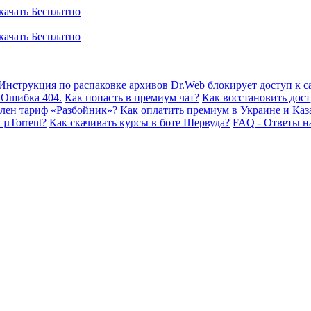
Инструкция по распаковке архивов
Dr.Web блокирует доступ к са
 Ошибка 404.
Как попасть в премиум чат?
Как восстановить дост
плен тариф «Разбойник»?
Как оплатить премиум в Украине и Каз
 µTorrent?
Как скачивать курсы в боте Шервуда?
FAQ - Ответы н