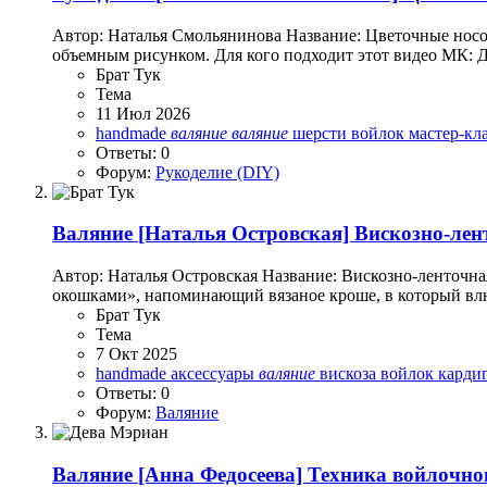
Автор: Наталья Смольянинова Название: Цветочные носо
объемным рисунком. Для кого подходит этот видео МК: Дл
Брат Тук
Тема
11 Июл 2026
handmade
валяние
валяние
шерсти
войлок
мастер-кл
Ответы: 0
Форум:
Рукоделие (DIY)
Валяние
[Наталья Островская] Вискозно-лен
Автор: Наталья Островская Название: Вискозно-ленточна
окошками», напоминающий вязаное кроше, в который влюб
Брат Тук
Тема
7 Окт 2025
handmade
аксессуары
валяние
вискоза
войлок
карди
Ответы: 0
Форум:
Валяние
Валяние
[Анна Федосеева] Техника войлочно