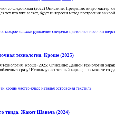
чки со следочками (2022) Описание: Предлагаю видео мастер-к
я тех кто уже валяет, будет интересен метод построения выкройк
асс
мокрое
валяние
рукоделие
следочки
цветочные носочки
шерс
точная технология. Кроше (2025)
я технология. Кроше (2025) Описание: Данной технологии хара
ляешься сразу! Используя ленточный каркас, вы сможете создав
ган
кроше
мастер-класс
наталья островская
текстиль
го твида. Жакет Шанель (2024)