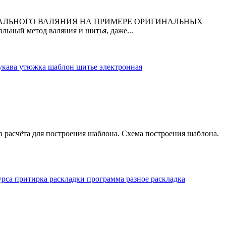
А ПОДЕТАЛЬНОГО ВАЛЯНИЯ НА ПРИМЕРЕ ОРИГИНАЛЬНЫХ
ьный метод валяния и шитья, даже...
укава
утюжка
шаблон
шитье
электронная
 расчёта для построения шаблона. Схема построения шаблона.
урса
притирка раскладки
программа
разное
раскладка