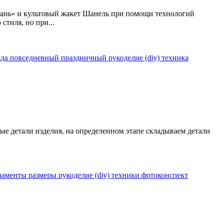
кань» и культовый жакет Шанель при помощи технологий
стиля, но при...
жда
повседневный
праздничный
рукоделие (diy)
техника
ные детали изделия, на определенном этапе складываем детали
наменты
размеры
рукоделие (diy)
техники
фотоконспект