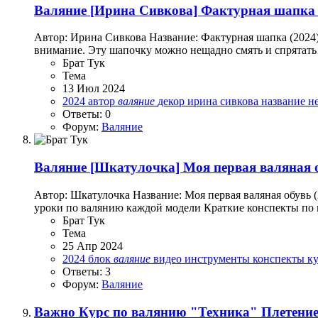
Валяние
[Ирина Сивкова] Фактурная шапка 
Автор: Ирина Сивкова Название: Фактурная шапка (2024
внимание. Эту шапочку можно нещадно смять и спрятать в с
Брат Тук
Тема
13 Июл 2024
2024
автор
валяние
декор
ирина сивкова
название
н
Ответы: 0
Форум:
Валяние
Валяние
[Шкатулочка] Моя первая валяная о
Автор: Шкатулочка Название: Моя первая валяная обувь
уроки по валянию каждой модели Краткие конспекты по в
Брат Тук
Тема
25 Апр 2024
2024
блок
валяние
видео
инструменты
конспекты
к
Ответы: 3
Форум:
Валяние
Важно
Курс по валянию "Техника" Плетение