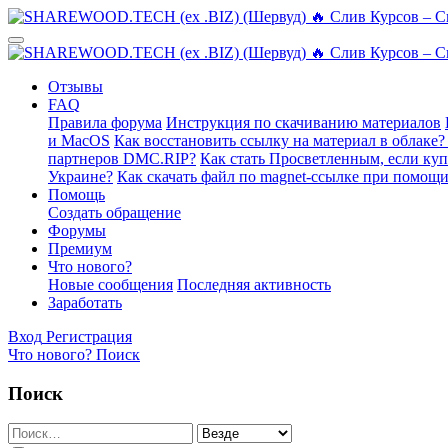
Отзывы
FAQ
Правила форума
Инструкция по скачиванию материалов
и MacOS
Как восстановить ссылку на материал в облаке?
партнеров DMC.RIP?
Как стать Просветленным, если ку
Украине?
Как скачать файл по magnet-ссылке при помощи
Помощь
Создать обращение
Форумы
Премиум
Что нового?
Новые сообщения
Последняя активность
Заработать
Вход
Регистрация
Что нового?
Поиск
Поиск