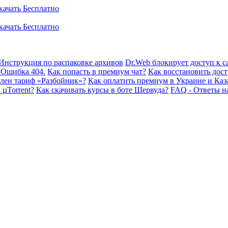
Инструкция по распаковке архивов
Dr.Web блокирует доступ к са
 Ошибка 404.
Как попасть в премиум чат?
Как восстановить дост
плен тариф «Разбойник»?
Как оплатить премиум в Украине и Каз
 µTorrent?
Как скачивать курсы в боте Шервуда?
FAQ - Ответы н