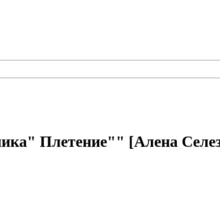
ика" Плетение"" [Алена Селез