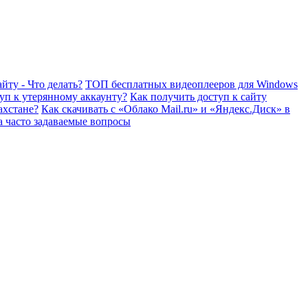
йту - Что делать?
ТОП бесплатных видеоплееров для Windows
уп к утерянному аккаунту?
Как получить доступ к сайту
ахстане?
Как скачивать с «Облако Mail.ru» и «Яндекс.Диск» в
а часто задаваемые вопросы