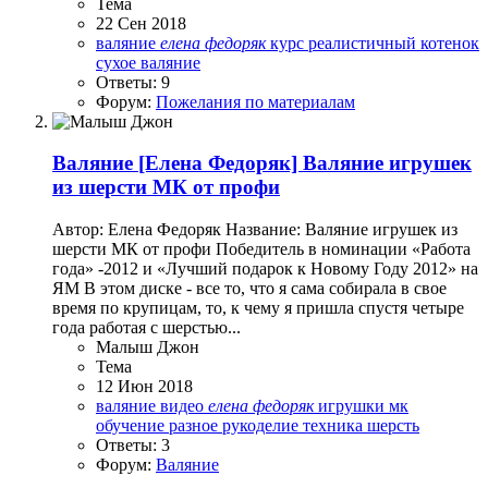
Тема
22 Сен 2018
валяние
елена
федоряк
курс
реалистичный котенок
сухое валяние
Ответы: 9
Форум:
Пожелания по материалам
Валяние
[Елена Федоряк] Валяние игрушек
из шерсти МК от профи
Автор: Елена Федоряк Название: Валяние игрушек из
шерсти МК от профи Победитель в номинации «Работа
года» -2012 и «Лучший подарок к Новому Году 2012» на
ЯМ В этом диске - все то, что я сама собирала в свое
время по крупицам, то, к чему я пришла спустя четыре
года работая с шерстью...
Малыш Джон
Тема
12 Июн 2018
валяние
видео
елена
федоряк
игрушки
мк
обучение
разное
рукоделие
техника
шерсть
Ответы: 3
Форум:
Валяние