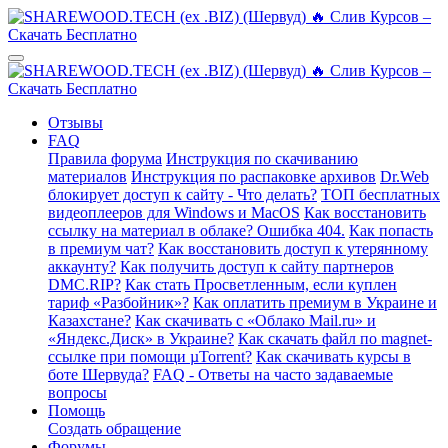
Отзывы
FAQ
Правила форума
Инструкция по скачиванию
материалов
Инструкция по распаковке архивов
Dr.Web
блокирует доступ к сайту - Что делать?
ТОП бесплатных
видеоплееров для Windows и MacOS
Как восстановить
ссылку на материал в облаке? Ошибка 404.
Как попасть
в премиум чат?
Как восстановить доступ к утерянному
аккаунту?
Как получить доступ к сайту партнеров
DMC.RIP?
Как стать Просветленным, если куплен
тариф «Разбойник»?
Как оплатить премиум в Украине и
Казахстане?
Как скачивать с «Облако Mail.ru» и
«Яндекс.Диск» в Украине?
Как скачать файл по magnet-
ссылке при помощи µTorrent?
Как скачивать курсы в
боте Шервуда?
FAQ - Ответы на часто задаваемые
вопросы
Помощь
Создать обращение
Форумы