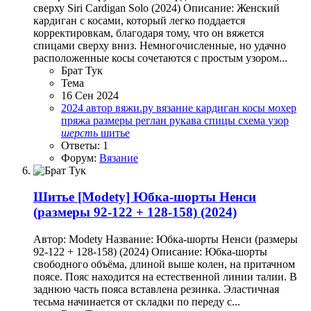
сверху Siri Cardigan Solo (2024) Описание: Женский
кардиган с косами, который легко поддается
корректировкам, благодаря тому, что он вяжется
спицами сверху вниз. Немногочисленные, но удачно
расположенные косы сочетаются с простым узором...
Брат Тук
Тема
16 Сен 2024
2024
автор
вяжи.ру
вязание
кардиган
косы
мохер
пряжа
размеры
реглан
рукава
спицы
схема
узор
шерсть
шитье
Ответы: 1
Форум:
Вязание
Шитье
[Modety] Юбка-шорты Ненси
(размеры 92-122 + 128-158) (2024)
Автор: Modety Название: Юбка-шорты Ненси (размеры
92-122 + 128-158) (2024) Описание: Юбка-шорты
свободного объёма, длиной выше колен, на притачном
поясе. Пояс находится на естественной линии талии. В
заднюю часть пояса вставлена резинка. Эластичная
тесьма начинается от складки по переду с...