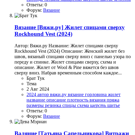
Ответы: 0
Форум:
Вязание
Вязание
[Вяжи.ру] Жилет спицами сверху
Rockhound Vest (2024)
Автор: Вяжи.ру Название: Жилет спицами сверху
Rockhound Vest (2024) Описание: Женский жилет без
швов, вязаный спицами сверху вниз с панелью узора по
переду и спинке. Жилет спицами сверху, схема и
описание. Жилет от Wool & Pine вяжется без швов
сверху вниз. Набрав временным способом каждое...
Брат Тук
Тема
2 Авг 2024
2024
автор
вяжи.ру
вязание
горловина
жилет
название
описание
плотность вязания
пряжа
размеры
резинка
спицы
схема
шерсть
шитье
Ответы: 0
Форум:
Вязание
Валяние
[Татьяна Сапельникова] Витражи