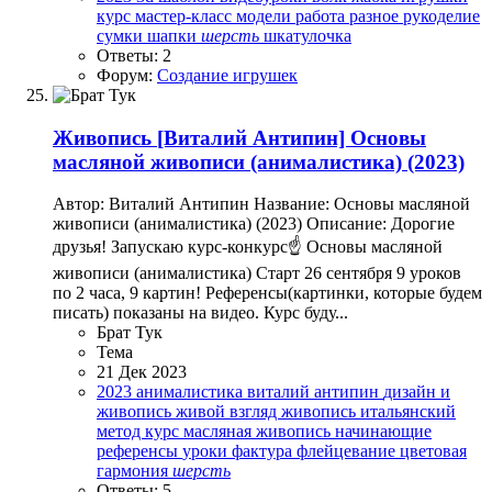
курс
мастер-класс
модели
работа
разное
рукоделие
сумки
шапки
шерсть
шкатулочка
Ответы: 2
Форум:
Создание игрушек
Живопись
[Виталий Антипин] Основы
масляной живописи (анималистика) (2023)
Автор: Виталий Антипин Название: Основы масляной
живописи (анималистика) (2023) Описание: Дорогие
друзья! Запускаю курс-конкурс☝️ Основы масляной
живописи (анималистика) Старт 26 сентября 9 уроков
по 2 часа, 9 картин! Референсы(картинки, которые будем
писать) показаны на видео. Курс буду...
Брат Тук
Тема
21 Дек 2023
2023
анималистика
виталий антипин
дизайн и
живопись
живой взгляд
живопись
итальянский
метод
курс
масляная живопись
начинающие
референсы
уроки
фактура
флейцевание
цветовая
гармония
шерсть
Ответы: 5