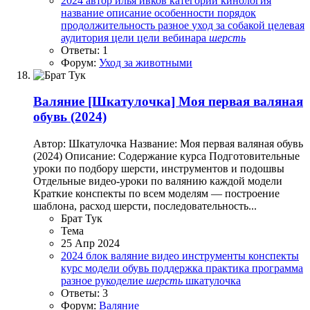
2024
автор
илья ивков
категории
кинология
название
описание
особенности
порядок
продолжительность
разное
уход за собакой
целевая
аудитория
цели
цели вебинара
шерсть
Ответы: 1
Форум:
Уход за животными
Валяние
[Шкатулочка] Моя первая валяная
обувь (2024)
Автор: Шкатулочка Название: Моя первая валяная обувь
(2024) Описание: Содержание курса Подготовительные
уроки по подбору шерсти, инструментов и подошвы
Отдельные видео-уроки по валянию каждой модели
Краткие конспекты по всем моделям — построение
шаблона, расход шерсти, последовательность...
Брат Тук
Тема
25 Апр 2024
2024
блок
валяние
видео
инструменты
конспекты
курс
модели
обувь
поддержка
практика
программа
разное
рукоделие
шерсть
шкатулочка
Ответы: 3
Форум:
Валяние