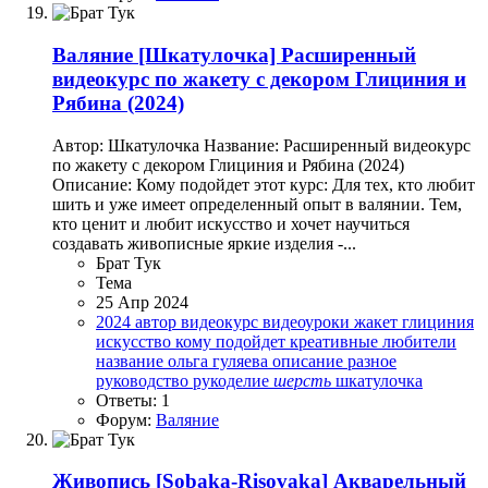
Валяние
[Шкатулочка] Расширенный
видеокурс по жакету с декором Глициния и
Рябина (2024)
Автор: Шкатулочка Название: Расширенный видеокурс
по жакету с декором Глициния и Рябина (2024)
Описание: Кому подойдет этот курс: Для тех, кто любит
шить и уже имеет определенный опыт в валянии. Тем,
кто ценит и любит искусство и хочет научиться
создавать живописные яркие изделия -...
Брат Тук
Тема
25 Апр 2024
2024
автор
видеокурс
видеоуроки
жакет глициния
искусство
кому подойдет
креативные любители
название
ольга гуляева
описание
разное
руководство
рукоделие
шерсть
шкатулочка
Ответы: 1
Форум:
Валяние
Живопись
[Sobaka-Risovaka] Акварельный