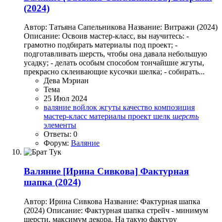
(2024)
Автор: Татьяна Сапельникова Название: Витражи (2024)
Описание: Освоив мастер-класс, вы научитесь: -
грамотно подбирать материалы под проект; -
подготавливать шерсть, чтобы она давала небольшую
усадку; - делать особым способом тончайшие жгуты,
прекрасно склеивающие кусочки шелка; - собирать...
Дева Мэриан
Тема
25 Июл 2024
валяние
войлок
жгуты
качество
композиция
мастер-класс
материалы
проект
шелк
шерсть
элементы
Ответы: 0
Форум:
Валяние
Валяние
[Ирина Сивкова] Фактурная
шапка (2024)
Автор: Ирина Сивкова Название: Фактурная шапка
(2024) Описание: Фактурная шапка стрейч - минимум
шерсти, максимум декора. На такую фактуру