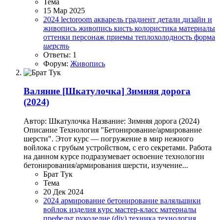
Тема
15 Мар 2025
2024
lectoroom
акварель
градиент
детали
дизайн и
живопись
живопись
кисть
колористика
материалы
оттенки
персонаж
приемы
теплохолодность
форма
шерсть
Ответы: 1
Форум:
Живопись
Валяние
[Шкатулочка] Зимняя дорога
(2024)
Автор: Шкатулочка Название: Зимняя дорога (2024)
Описание Технология "Бетонирование/армирование
шерсти". Этот курс — погружение в мир нежного
войлока с грубым устройством, с его секретами. Работа
на данном курсе подразумевает освоение технологии
бетонирования/армирования шерсти, изучение...
Брат Тук
Тема
20 Дек 2024
2024
армирование
бетонирование
валяльщики
войлок
изделия
курс
мастер-класс
материалы
префельт
рукоделие (diy)
техника
технология