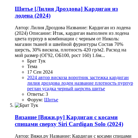
Шитье
[Лилия Дроздова] Кардиган из
лодена (2024)
Автор: Лилия Дроздова Название: Кардиган из лодена
(2024) Описание: Итак, кардиган выполнен из лодена
цвета пурпур в комбинации с черным от Николь:
магазин тканей и швейной фурнитуры Состав 70%
шерсть, 30% вискоза, плотность 420 гр/м2. Расход на
мой размер (ОГ92, ОБ100, рост 160) 1.6м...
Брат Тук
Тема
17 Сен 2024
2024
автор
вискоза
воротник
застежка
кардиган
лилия дроздова
лоден
название
плотность
пурпур
реглан
усадка
черный
шерсть
шитье
Ответы: 3
Форум:
Шитье
Вязание
[Вяжи.ру] Кардиган с косами
спицами сверху Siri Cardigan Solo (2024)
Автор: Вяжи.ру Название: Кардиган с косами спицами