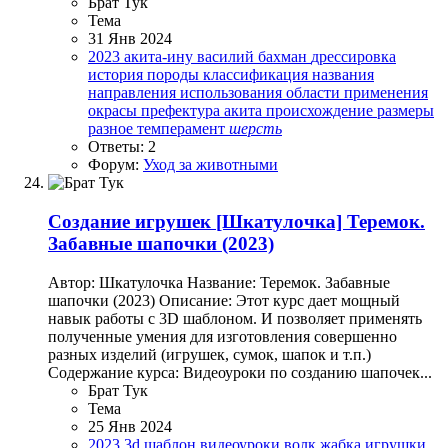
Брат Тук
Тема
31 Янв 2024
2023
акита-ину
василий бахман
дрессировка
история породы
классификация
названия
направления использования
области применения
окрасы
префектура акита
происхождение
размеры
разное
темперамент
шерсть
Ответы: 2
Форум:
Уход за животными
Создание игрушек
[Шкатулочка] Теремок.
Забавные шапочки (2023)
Автор: Шкатулочка Название: Теремок. Забавные
шапочки (2023) Описание: Этот курс дает мощный
навык работы с 3D шаблоном. И позволяет применять
полученные умения для изготовления совершенно
разных изделий (игрушек, сумок, шапок и т.п.)
Содержание курса: Видеоуроки по созданию шапочек...
Брат Тук
Тема
25 Янв 2024
2023
3d шаблон
видеоуроки
волк
жабка
игрушки