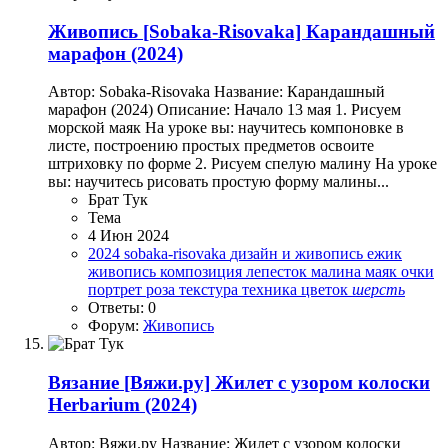
Живопись
[Sobaka-Risovaka] Карандашный
марафон (2024)
Автор: Sobaka-Risovaka Название: Карандашный
марафон (2024) Описание: Начало 13 мая 1. Рисуем
морской маяк На уроке вы: научитесь компоновке в
листе, построению простых предметов освоите
штриховку по форме 2. Рисуем спелую малину На уроке
вы: научитесь рисовать простую форму малины...
Брат Тук
Тема
4 Июн 2024
2024
sobaka-risovaka
дизайн и живопись
ежик
живопись
композиция
лепесток
малина
маяк
очки
портрет
роза
текстура
техника
цветок
шерсть
Ответы: 0
Форум:
Живопись
Вязание
[Вяжи.ру] Жилет с узором колоски
Herbarium (2024)
Автор: Вяжи.ру Название: Жилет с узором колоски