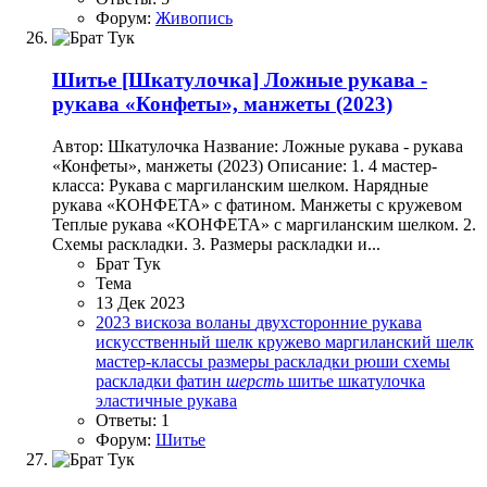
Форум:
Живопись
Шитье
[Шкатулочка] Ложные рукава -
рукава «Конфеты», манжеты (2023)
Автор: Шкатулочка Название: Ложные рукава - рукава
«Конфеты», манжеты (2023) Описание: 1. 4 мастер-
класса: Рукава с маргиланским шелком. Нарядные
рукава «КОНФЕТА» с фатином. Манжеты с кружевом
Теплые рукава «КОНФЕТА» с маргиланским шелком. 2.
Схемы раскладки. 3. Размеры раскладки и...
Брат Тук
Тема
13 Дек 2023
2023
вискоза
воланы
двухсторонние рукава
искусственный шелк
кружево
маргиланский шелк
мастер-классы
размеры раскладки
рюши
схемы
раскладки
фатин
шерсть
шитье
шкатулочка
эластичные рукава
Ответы: 1
Форум:
Шитье