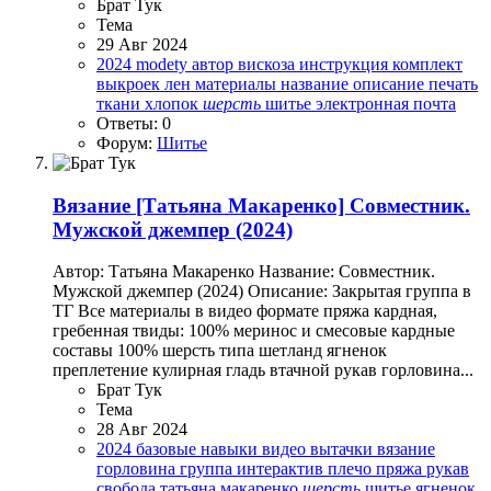
Брат Тук
Тема
29 Авг 2024
2024
modety
автор
вискоза
инструкция
комплект
выкроек
лен
материалы
название
описание
печать
ткани
хлопок
шерсть
шитье
электронная почта
Ответы: 0
Форум:
Шитье
Вязание
[Татьяна Макаренко] Совместник.
Мужской джемпер (2024)
Автор: Татьяна Макаренко Название: Совместник.
Мужской джемпер (2024) Описание: Закрытая группа в
ТГ Все материалы в видео формате пряжа кардная,
гребенная твиды: 100% меринос и смесовые кардные
составы 100% шерсть типа шетланд ягненок
преплетение кулирная гладь втачной рукав горловина...
Брат Тук
Тема
28 Авг 2024
2024
базовые навыки
видео
вытачки
вязание
горловина
группа
интерактив
плечо
пряжа
рукав
свобода
татьяна макаренко
шерсть
шитье
ягненок