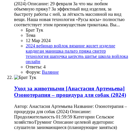
(2024) Описание: 29 февраля За что мы любим
объемную пряжу? За эффектный вид изделия, за
быстроту работы с ней, за лёгкость массивной на вид
вещи. Наша новая технология «Русы косы» полностью
соответствует этим преимуществам трикотажа. Вы...
Брат Тук
Тема
12 Мар 2024
2024
вебинар
войлок
вязание
жилет
изделие
кардиган
манишка
пальто
пряжа
свитер
технология
шапочка
шерсть
шитье
школа войлока
онлайн
Ответы: 4
Форум:
Валяние
Уход за животными
[Анастасия Артемьева]
Озонотерапия – процедура для собак (2024)
Автор: Анастасия Артемьева Название: Озонотерапия –
процедура для собак (2024) Описание:
Продолжительность 01:59:59 Категории Сельское
хозяйство/Груминг Описание целевой аудитории:
слушатели занимающиеся (планирующие заняться)