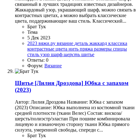
связанный в лучших традициях известных дизайнеров.
Жаккардовый узор, украшающий шарф, можно связать в
контрастных цветах, а можно выбрать классические
цвета, поддерживающие ваш стиль. Классический...
Брат Тук
Тема
5 Дек 2023
2023
вяжи.ру
вязание
деталь
жаккард
классика
контрастные цвета
нить
пряжа
размеры
спицы
стиль
узор
шарф
шерсть
шитье
Ответы: 0
Форум:
Вязание
Шитье
[Лилия Дроздова] Юбка с запахом
(2023)
Автор: Лилия Дроздова Название: Юбка с запахом
(2023) Описание: Юбка выполнена из костюмной ткани
средней плотности (ткани Велес) Состав: вискоза/
шерсть/полиэстр/эластан При пошиве комбинировала
лицевую и изнаночную сторону ткани Юбка прямого
силуэта, умеренной свободы, спереди с...
Брат Тук