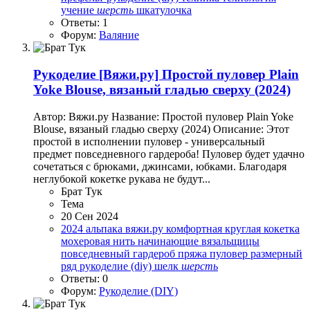
учение
шерсть
шкатулочка
Ответы: 1
Форум:
Валяние
Рукоделие
[Вяжи.ру] Простой пуловер Plain
Yoke Blouse, вязаный гладью сверху (2024)
Автор: Вяжи.ру Название: Простой пуловер Plain Yoke
Blouse, вязаный гладью сверху (2024) Описание: Этот
простой в исполнении пуловер - универсальный
предмет повседневного гардероба! Пуловер будет удачно
сочетаться с брюками, джинсами, юбками. Благодаря
неглубокой кокетке рукава не будут...
Брат Тук
Тема
20 Сен 2024
2024
альпака
вяжи.ру
комфортная
круглая кокетка
мохеровая нить
начинающие вязальщицы
повседневный гардероб
пряжа
пуловер
размерный
ряд
рукоделие (diy)
шелк
шерсть
Ответы: 0
Форум:
Рукоделие (DIY)