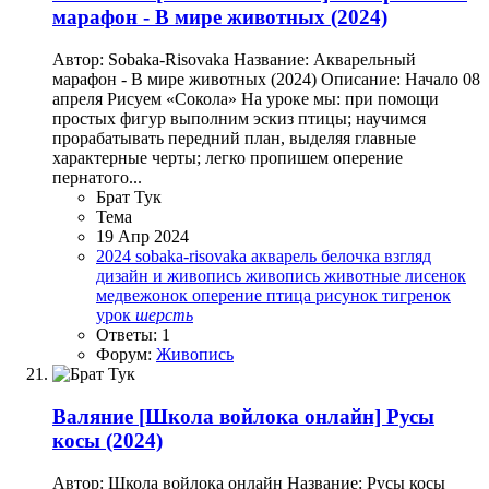
марафон - В мире животных (2024)
Автор: Sobaka-Risovaka Название: Акварельный
марафон - В мире животных (2024) Описание: Начало 08
апреля Рисуем «Сокола» На уроке мы: при помощи
простых фигур выполним эскиз птицы; научимся
прорабатывать передний план, выделяя главные
характерные черты; легко пропишем оперение
пернатого...
Брат Тук
Тема
19 Апр 2024
2024
sobaka-risovaka
акварель
белочка
взгляд
дизайн и живопись
живопись
животные
лисенок
медвежонок
оперение
птица
рисунок
тигренок
урок
шерсть
Ответы: 1
Форум:
Живопись
Валяние
[Школа войлока онлайн] Русы
косы (2024)
Автор: Школа войлока онлайн Название: Русы косы