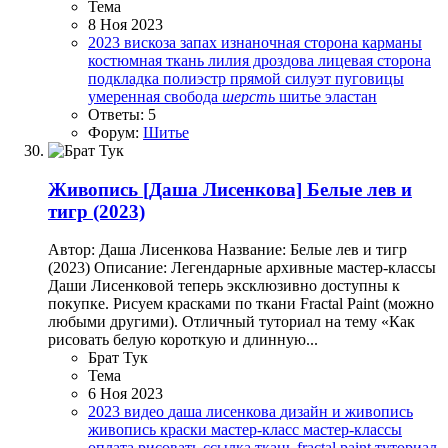
Тема
8 Ноя 2023
2023
вискоза
запах
изнаночная сторона
карманы
костюмная ткань
лилия дроздова
лицевая сторона
подкладка
полиэстр
прямой силуэт
пуговицы
умеренная свобода
шерсть
шитье
эластан
Ответы: 5
Форум:
Шитье
Живопись
[Даша Лисенкова] Белые лев и
тигр (2023)
Автор: Даша Лисенкова Название: Белые лев и тигр
(2023) Описание: Легендарные архивные мастер-классы
Даши Лисенковой теперь эксклюзивно доступны к
покупке. Рисуем красками по ткани Fractal Paint (можно
любыми другими). Отличный туториал на тему «Как
рисовать белую короткую и длинную...
Брат Тук
Тема
6 Ноя 2023
2023
видео
даша лисенкова
дизайн и живопись
живопись
краски
мастер-класс
мастер-классы
оплата
рисовать
ссылка
ткань fractal paint
туториал