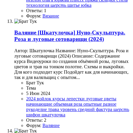
технология
шерсть
шитье
юбка
Ответы: 1
Форум:
Вязание
Валяние
[Шкатулочка] Нуно-Скульптура.
Роза и луговые сотоварищи (2024)
Автор: Шкатулочка Название: Нуно-Скульптура. Роза и
луговые сотоварищи (2024) Описание: Содержание
курса Видеоуроки по создания объёмной розы, луговых
цветов и трав на тонком полотне. Схемы и выкройки.
Для кого подходит курс Подойдет как для начинающих,
так и для валяльщиц с опытом...
Брат Тук
Тема
5 Июн 2024
2024
войлок
курсы
лепестки
луговые цветы
начинающие
объемная роза
опытные
разное
рукоделие
трава
уровень средний
фактура
шерсть
шифон
шкатулочка
Ответы: 2
Форум:
Валяние