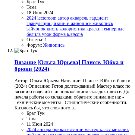
Брат Тук
Тема
18 Июн 2024
2024
lectoroom
автор
акварель
гардиент
грануляция
дизайн и живопись
живопись
зайчонок
кисть
колористика
краски
темперные
белила
урок
форма
шерсть
Ответы: 1
Форум:
Живопись
Вязание
[Ольга Юрьева] Плиссе. Юбка и
брюки (2024)
Автор: Ольга Юрьева Название: Плиссе. Юбка и брюки
(2024) Описание: Готов долгожданный Мастер класс по
вязанию изделий с использованием складок плиссе. До
начала работы со складками обратите внимание на: -
Технические моменты - Стилистические особенности.
Казалось бы, что сложного в...
Брат Тук
Тема
11 Июн 2024
2024
ангора
брюки
вязание
мастер-класс
металик
нейлон
ольга юрьева
плиссе
пряжа
складки
стиль