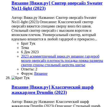
Вязание
[Вяжи.ру] Свитер оверсайз Sweater
No11-light (2023)
Автор: Вяжи.ру Название: Свитер оверсайз Sweater
No11-light (2023) Описание: Классический свитер
оверсайз вяжется спицами сверху вниз без швов.
Стильный свитер оверсайз с высоким воротом и
японским плечом. Универсальный свитер, который
идеально впишется в любой гардероб и прекрасно...
Брат Тук
Тема
6 Дек 2023
2023
асимметричный
вяжи.ру
вязание
гардероб
мохер
оверсайз
плотность
посадка
пряжа
размеры
свитер
спицы
стильный
шерсть
шитье
Ответы: 2
Форум:
Вязание
Вязание
[Вяжи.ру] Классический шарф
жаккардом Drumlin (2023)
Автор: Вяжи.ру Название: Классический шарф
жаккардом Drumlin (2023) Описание: Стильный шарф,