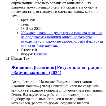
окружающие невольно обращают внимание. Эту
шапочку можно нещадно смять и спрятать в сумку, а
потом достать, встряхнуть и одеть на голову, как ни в
чём...
Брат Тук
Тема
13 Июл 2024
2024
автор
валяние
декор
ирина сивкова
название
не продуваемая
новички
описание
размеры
рукоделие (diy)
сложные декоры
стрейч
фактурная
шапка
шаблон
шерсть
Ответы: 0
Форум:
Валяние
Живопись
[lectoroom] Рисуем иллюстрацию
«Зайчик малыш» (2024)
Автор: lectoroom Название: Рисуем иллюстрацию
«Зайчик малыш» (2024) Описание: Урок по созданию
зайчонка в технике акварель с применением темперных
белил. Вы научитесь: работе с теплохолодностью,
подбору правильных оттенков и подходящих
материалов, работе по форме, созданию шерсти...