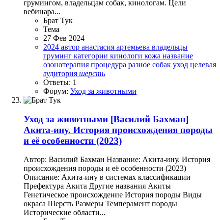
грумингом, владельцам собак, кинологам. Цели
вебинара...
Брат Тук
Тема
27 Фев 2024
2024
автор
анастасия артемьева
владельцы
груминг
категории
кинологи
кожа
название
озонотерапия
процедура
разное
собак
уход
целевая
аудитория
шерсть
Ответы: 1
Форум:
Уход за животными
Уход за животными
[Василий Бахман]
Акита-ину. История происхождения породы
и её особенности (2023)
Автор: Василий Бахман Название: Акита-ину. История
происхождения породы и её особенности (2023)
Описание: Акита-ину в системах классификации
Префектура Акита Другие названия Акиты
Генетическое происхождение История породы Виды
окраса Шерсть Размеры Темперамент породы
Исторические области...