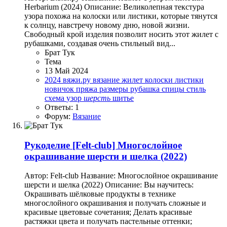
Herbarium (2024) Описание: Великолепная текстура
узора похожа на колоски или листики, которые тянутся
к солнцу, навстречу новому дню, новой жизни.
Свободный крой изделия позволит носить этот жилет с
рубашками, создавая очень стильный вид...
Брат Тук
Тема
13 Май 2024
2024
вяжи.ру
вязание
жилет
колоски
листики
новичок
пряжа
размеры
рубашка
спицы
стиль
схема
узор
шерсть
шитье
Ответы: 1
Форум:
Вязание
Рукоделие
[Felt-club] Многослойное
окрашивание шерсти и шелка (2022)
Автор: Felt-club Название: Многослойное окрашивание
шерсти и шелка (2022) Описание: Вы научитесь:
Окрашивать шёлковые продукты в технике
многослойного окрашивания и получать сложные и
красивые цветовые сочетания; Делать красивые
растяжки цвета и получать пастельные оттенки;