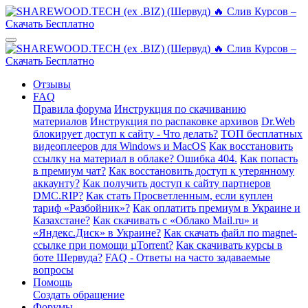
Отзывы
FAQ
Правила форума
Инструкция по скачиванию
материалов
Инструкция по распаковке архивов
Dr.Web
блокирует доступ к сайту - Что делать?
ТОП бесплатных
видеоплееров для Windows и MacOS
Как восстановить
ссылку на материал в облаке? Ошибка 404.
Как попасть
в премиум чат?
Как восстановить доступ к утерянному
аккаунту?
Как получить доступ к сайту партнеров
DMC.RIP?
Как стать Просветленным, если куплен
тариф «Разбойник»?
Как оплатить премиум в Украине и
Казахстане?
Как скачивать с «Облако Mail.ru» и
«Яндекс.Диск» в Украине?
Как скачать файл по magnet-
ссылке при помощи µTorrent?
Как скачивать курсы в
боте Шервуда?
FAQ - Ответы на часто задаваемые
вопросы
Помощь
Создать обращение
Форумы