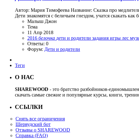
Автор: Мария Тимофеева Название: Сказка про медлитель
Дети знакомятся с беличьим гнездом, учатся скакать как 
Малыш Джон
Тема
11 Апр 2018
2016
белочка
дети и родители
задания
игры
лес
муз
Ответы: 0
Форум:
Дети и родители
Теги
О НАС
SHAREWOOD
- это братство разбойников-единомышле
скачать самые свежие и популярные курсы, книги, трени
ССЫЛКИ
Снять все ограничения
Шервудский бот
Отзывы о SHAREWOOD
Справка (FAQ)