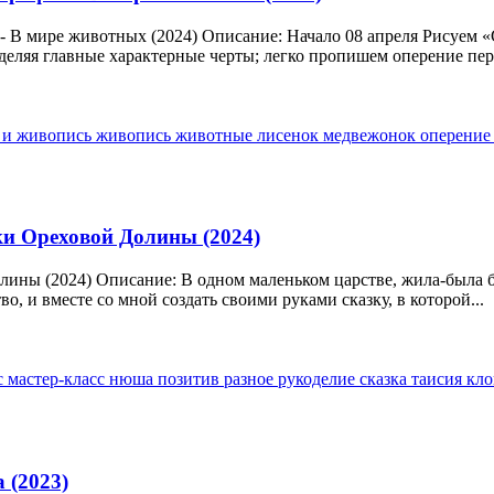
 - В мире животных (2024) Описание: Начало 08 апреля Рисуем
деляя главные характерные черты; легко пропишем оперение перн
 и живопись
живопись
животные
лисенок
медвежонок
оперени
ки Ореховой Долины (2024)
ины (2024) Описание: В одном маленьком царстве, жила-была б
, и вместе со мной создать своими руками сказку, в которой...
с
мастер-класс
нюша
позитив
разное
рукоделие
сказка
таисия кл
 (2023)