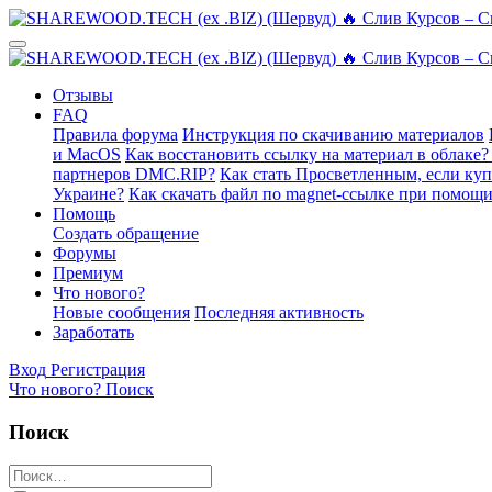
Отзывы
FAQ
Правила форума
Инструкция по скачиванию материалов
и MacOS
Как восстановить ссылку на материал в облаке?
партнеров DMC.RIP?
Как стать Просветленным, если ку
Украине?
Как скачать файл по magnet-ссылке при помощи
Помощь
Создать обращение
Форумы
Премиум
Что нового?
Новые сообщения
Последняя активность
Заработать
Вход
Регистрация
Что нового?
Поиск
Поиск