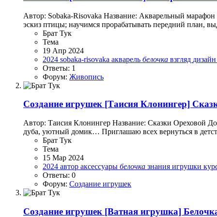
Автор: Sobaka-Risovaka Название: Акварельный марафон
эскиз птицы; научимся прорабатывать передний план, вы
Брат Тук
Тема
19 Апр 2024
2024
sobaka-risovaka
акварель
белочка
взгляд
дизайн
Ответы: 1
Форум:
Живопись
Создание игрушек
[Таисия Клонингер] Сказ
Автор: Таисия Клонингер Название: Сказки Ореховой Дол
дуба, уютный домик… Приглашаю всех вернуться в детство
Брат Тук
Тема
15 Мар 2024
2024
автор
аксессуары
белочка
знания
игрушки
кур
Ответы: 0
Форум:
Создание игрушек
Создание игрушек
[Ватная игрушка] Белочка