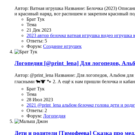
Автор: Ватная игрушка Название: Белочка (2023) Описан
и красивый наряд, все распишем и закрепим красивый под
Брат Тук
Тема
21 Дек 2023
2023
автор
белочка
ватная игрушка
видео
игрушка
Ответы: 5
Форум:
Создание игрушек
Логопедия
[@print_lena] Для логопедов, Аль
Автор: @print_lena Название: Для логопедов, Альбом дл
гласными 🐄🐮 🐾 2. А ещё к нам пришли белочка и кабанчи
Брат Тук
Тема
28 Июл 2023
2021
@print_lena
альбом
белочка
голова
дети и род
Ответы: 2
Форум:
Логопедия
Дети и родители
[Тимофеева] Сказка про мед