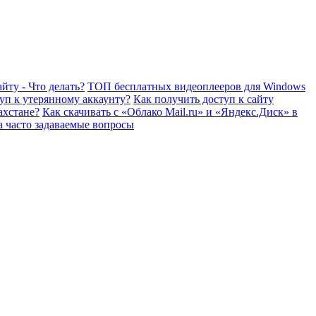
йту - Что делать?
ТОП бесплатных видеоплееров для Windows
уп к утерянному аккаунту?
Как получить доступ к сайту
ахстане?
Как скачивать с «Облако Mail.ru» и «Яндекс.Диск» в
а часто задаваемые вопросы