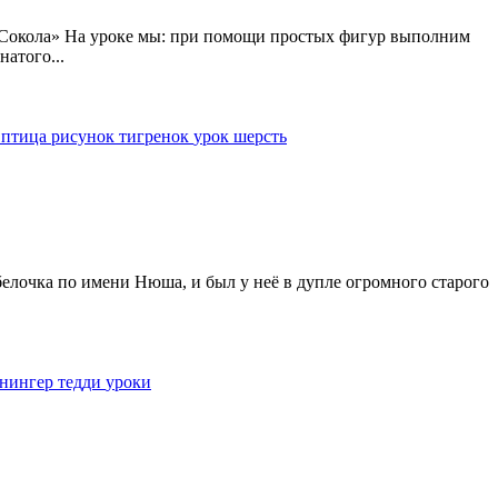
 «Сокола» На уроке мы: при помощи простых фигур выполним
атого...
е
птица
рисунок
тигренок
урок
шерсть
елочка по имени Нюша, и был у неё в дупле огромного старого
онингер
тедди
уроки