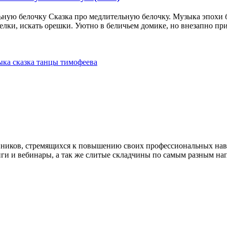
ную белочку Сказка про медлительную белочку. Музыка эпохи ба
белки, искать орешки. Уютно в беличьем домике, но внезапно прих
ыка
сказка
танцы
тимофеева
нников, стремящихся к повышению своих профессиональных на
нги и вебинары, а так же слитые складчины по самым разным на