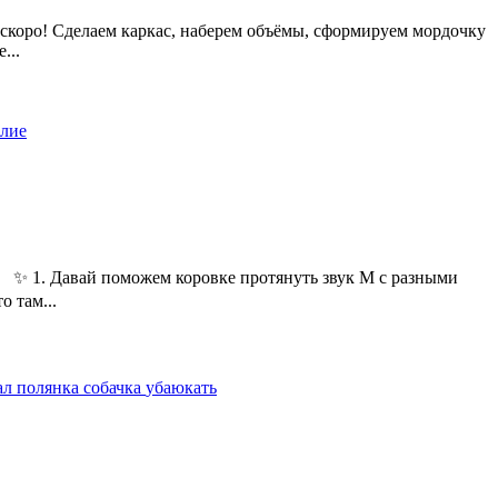
 скоро! Сделаем каркас, наберем объёмы, сформируем мордочку
...
елие
 ⠀ ✨ 1. Давай поможем коровке протянуть звук М с разными
о там...
ал
полянка
собачка
убаюкать