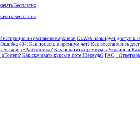
Инструкция по распаковке архивов
Dr.Web блокирует доступ к са
 Ошибка 404.
Как попасть в премиум чат?
Как восстановить дост
плен тариф «Разбойник»?
Как оплатить премиум в Украине и Каз
 µTorrent?
Как скачивать курсы в боте Шервуда?
FAQ - Ответы н