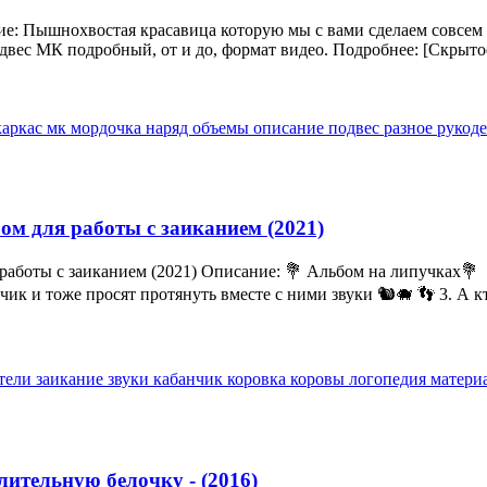
ие: Пышнохвостая красавица которую мы с вами сделаем совсем
вес МК подробный, от и до, формат видео. Подробнее: [Скрытое
каркас
мк
мордочка
наряд
объемы
описание
подвес
разное
рукод
бом для работы с заиканием (2021)
я работы с заиканием (2021) Описание: 💐 Альбом на липучках💐
к и тоже просят протянуть вместе с ними звуки 🐿️🐗 👣 3. А кт
ители
заикание
звуки
кабанчик
коровка
коровы
логопедия
матери
лительную белочку - (2016)