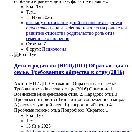
особенно в раннем детстве, формирует наше...
Брат Тук
Тема
18 Июл 2026
pro папу
воспитание детей
отношения с детьми
отцовство
папа и ребенок
психология родителей
развитие отцовства
родительство
роль отца
семейные отношения
Ответы: 7
Форум:
Психология
Дети и родители
[НИИДПО] Образ «отца» в
семье. Требованиях общества к отцу (2016)
Автор: НИИДПО Название: Образ «отца» в семье.
Требованиях общества к отцу (2016) Описание 1.
Возникновение феномена отца. 2. Парадокс отца 3.
Проблемы отцовства Типы отцов современного мира:
А) отсутствующий отец, Б) «первичный» отец 4.
Проблема поиска отца Подробнее: [Скрытое...
Брат Тук
Тема
13 Янв 2025
2016
дети и родители
ниидпо
отец
отсутствующий