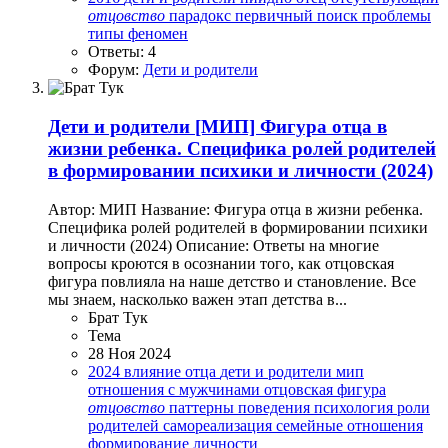
отцовство
парадокс
первичный
поиск
проблемы
типы
феномен
Ответы: 4
Форум:
Дети и родители
Дети и родители
[МИП] Фигура отца в
жизни ребенка. Специфика ролей родителей
в формировании психики и личности (2024)
Автор: МИП Название: Фигура отца в жизни ребенка.
Специфика ролей родителей в формировании психики
и личности (2024) Описание: Ответы на многие
вопросы кроются в осознании того, как отцовская
фигура повлияла на наше детство и становление. Все
мы знаем, насколько важен этап детства в...
Брат Тук
Тема
28 Ноя 2024
2024
влияние отца
дети и родители
мип
отношения с мужчинами
отцовская фигура
отцовство
паттерны поведения
психология
роли
родителей
самореализация
семейные отношения
формирование личности