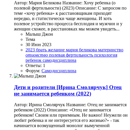
Автор: Мария Беликова Название: Хочу ребенка (о
полевой фертильности) (2023) Описание: С запросом по
теме «хочу ребенка» к расстановщикам приходят
нередко, и статистически чаще женщины. И хоть
полевое устройство процесса бесплодия и мужчин и у
женщин схожее, в расстановках мы можем увидеть...
Малыш Джон
Тема
30 Июн 2023
2023
брать
желание
мария беликова
материнство
отцовство
полевая фертильность
психология
ребенок
самодисциплина
Ответы: 1
Форум:
Самодисциплина
Дети и родители
[Ирина Смолярчук] Отец
не занимается ребенком (2022)
Автор: Ирина Смолярчук Название: Отец не занимается
ребенком (2022) Описание: «Отец не занимается
ребенком! Своим или приемным. Не важно! Неужели он
любит ребенка и не интересуется его жизнью?» - так
начинается возмущенный монолог вымученной