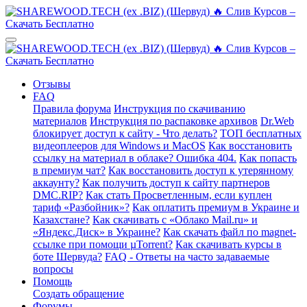
Отзывы
FAQ
Правила форума
Инструкция по скачиванию
материалов
Инструкция по распаковке архивов
Dr.Web
блокирует доступ к сайту - Что делать?
ТОП бесплатных
видеоплееров для Windows и MacOS
Как восстановить
ссылку на материал в облаке? Ошибка 404.
Как попасть
в премиум чат?
Как восстановить доступ к утерянному
аккаунту?
Как получить доступ к сайту партнеров
DMC.RIP?
Как стать Просветленным, если куплен
тариф «Разбойник»?
Как оплатить премиум в Украине и
Казахстане?
Как скачивать с «Облако Mail.ru» и
«Яндекс.Диск» в Украине?
Как скачать файл по magnet-
ссылке при помощи µTorrent?
Как скачивать курсы в
боте Шервуда?
FAQ - Ответы на часто задаваемые
вопросы
Помощь
Создать обращение
Форумы