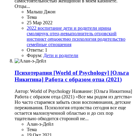
самостоятельностью женщиной в моем кабинете.
Отцы...
Малыш Джон
Тема
25 Мар 2022
2022
воспитание
дети и родители
ирина
смолярчук
отец-невыполнитель
отцовский
инстинкт
отцовство
психология
родительство
семейные отношения
Ответы: 1
Форум:
Дети и родители
Психотерапия
[World of Psychology] [Ольга
Никитина] Работа с образом отца (2021)
Автор: World of Psychology Название: [Ольга Никитина]
Работа с образом отца (2021) «Все мы родом из детства»
Но часто стараемся забыть свои воспоминания, детские
переживания. Психология отцовства сегодня все еще
остается малоизученной областью и до сих пор
тщательно обходится стороной не...
Алан-э-Дейл
Тема
19 Окт 2021