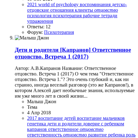
2021
world of psychology
воспоминания
детско-
отцовские отношения
клиенты
отцовство
психология
психотерапия
рабочие тетради
упражнения
Ответы: 12
Форум:
Психотерапия
Дети и родители
[Капранов] Ответственное
отцовство. Встреча 1 (2017)
Автор: А.В.Капранов Название: Ответственное
отцовство. Встреча 1 (2017) О чем тема "Ответственное
отцовство. Встреча 1."? Это очень глубокий и, как ни
странно, иногда веселый разговор (это же Капранов!), в
котором Алексей дает необычные знания, используемые
им уже много лет в своей жизни...
Малыш Джон
Тема
4 Апр 2018
2017
воспитание детей
воспитание мальчиков
генетика
дети и родители
доверие с ребенком
капранов
ответственное
отцовство
ответственность
отцовство
развитие ребенка
роль