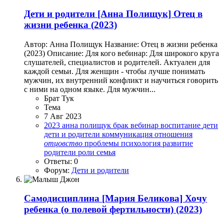
Дети и родители
[Анна Полищук] Отец в
жизни ребенка (2023)
Автор: Анна Полищук Название: Отец в жизни ребенка
(2023) Описание: Для кого вебинар: Для широкого круга
слушателей, специалистов и родителей. Актуален для
каждой семьи. Для женщин - чтобы лучше понимать
мужчин, их внутренний конфликт и научиться говорить
с ними на одном языке. Для мужчин...
Брат Тук
Тема
7 Авг 2023
2023
анна полищук
брак
вебинар
воспитание
дети
дети и родители
коммуникация
отношения
отцовство
проблемы
психология
развитие
родители
роли
семья
Ответы: 0
Форум:
Дети и родители
Самодисциплина
[Мария Беликова] Хочу
ребенка (о полевой фертильности) (2023)