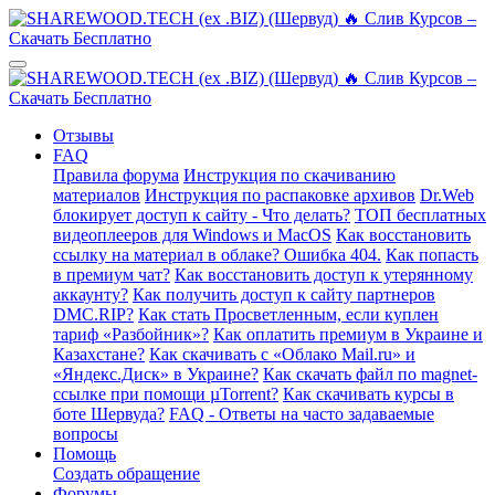
Отзывы
FAQ
Правила форума
Инструкция по скачиванию
материалов
Инструкция по распаковке архивов
Dr.Web
блокирует доступ к сайту - Что делать?
ТОП бесплатных
видеоплееров для Windows и MacOS
Как восстановить
ссылку на материал в облаке? Ошибка 404.
Как попасть
в премиум чат?
Как восстановить доступ к утерянному
аккаунту?
Как получить доступ к сайту партнеров
DMC.RIP?
Как стать Просветленным, если куплен
тариф «Разбойник»?
Как оплатить премиум в Украине и
Казахстане?
Как скачивать с «Облако Mail.ru» и
«Яндекс.Диск» в Украине?
Как скачать файл по magnet-
ссылке при помощи µTorrent?
Как скачивать курсы в
боте Шервуда?
FAQ - Ответы на часто задаваемые
вопросы
Помощь
Создать обращение
Форумы