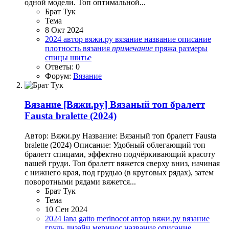
одной модели. Топ оптимальной...
Брат Тук
Тема
8 Окт 2024
2024
автор
вяжи.ру
вязание
название
описание
плотность вязания
примечание
пряжа
размеры
спицы
шитье
Ответы: 0
Форум:
Вязание
Вязание
[Вяжи.ру] Вязаный топ бралетт
Fausta bralette (2024)
Автор: Вяжи.ру Название: Вязаный топ бралетт Fausta
bralette (2024) Описание: Удобный облегающий топ
бралетт спицами, эффектно подчёркивающий красоту
вашей груди. Топ бралетт вяжется сверху вниз, начиная
с нижнего края, под грудью (в круговых рядах), затем
поворотными рядами вяжется...
Брат Тук
Тема
10 Сен 2024
2024
lana gatto
merinocot
автор
вяжи.ру
вязание
грудь
дизайн
меринос
название
описание