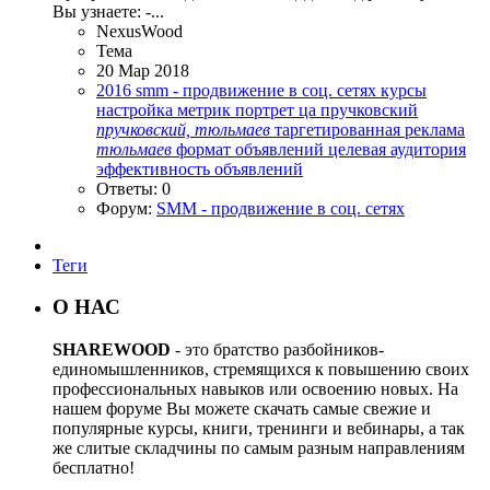
Вы узнаете: -...
NexusWood
Тема
20 Мар 2018
2016
smm - продвижение в соц. сетях
курсы
настройка метрик
портрет ца
пручковский
пручковский,
тюльмаев
таргетированная реклама
тюльмаев
формат объявлений
целевая аудитория
эффективность объявлений
Ответы: 0
Форум:
SMM - продвижение в соц. сетях
Теги
О НАС
SHAREWOOD
- это братство разбойников-
единомышленников, стремящихся к повышению своих
профессиональных навыков или освоению новых. На
нашем форуме Вы можете скачать самые свежие и
популярные курсы, книги, тренинги и вебинары, а так
же слитые складчины по самым разным направлениям
бесплатно!