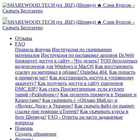
Отзывы
FAQ
Правила форума
Инструкция по скачиванию
материалов
Инструкция по распаковке архивов
Dr.Web
блокирует доступ к сайту - Что делать?
ТОП бесплатных
видеоплееров для Windows и MacOS
Как восстановить
ссылку на материал в облаке? Ошибка 404.
Как попасть
в премиум чат?
Как восстановить доступ к утерянному
аккаунту?
Как получить доступ к сайту партнеров
DMC.RIP?
Как стать Просветленным, если куплен
тариф «Разбойник»?
Как оплатить премиум в Украине и
Казахстане?
Как скачивать с «Облако Mail.ru» и
«Яндекс.Диск» в Украине?
Как скачать файл по magnet-
ссылке при помощи µTorrent?
Как скачивать курсы в
боте Шервуда?
FAQ - Ответы на часто задаваемые
вопросы
Помощь
Создать обращение
Форумы