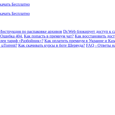
Инструкция по распаковке архивов
Dr.Web блокирует доступ к са
 Ошибка 404.
Как попасть в премиум чат?
Как восстановить дост
плен тариф «Разбойник»?
Как оплатить премиум в Украине и Каз
 µTorrent?
Как скачивать курсы в боте Шервуда?
FAQ - Ответы н