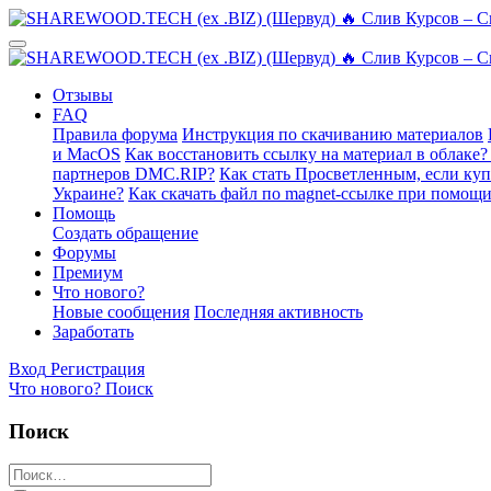
Отзывы
FAQ
Правила форума
Инструкция по скачиванию материалов
и MacOS
Как восстановить ссылку на материал в облаке?
партнеров DMC.RIP?
Как стать Просветленным, если ку
Украине?
Как скачать файл по magnet-ссылке при помощи
Помощь
Создать обращение
Форумы
Премиум
Что нового?
Новые сообщения
Последняя активность
Заработать
Вход
Регистрация
Что нового?
Поиск
Поиск