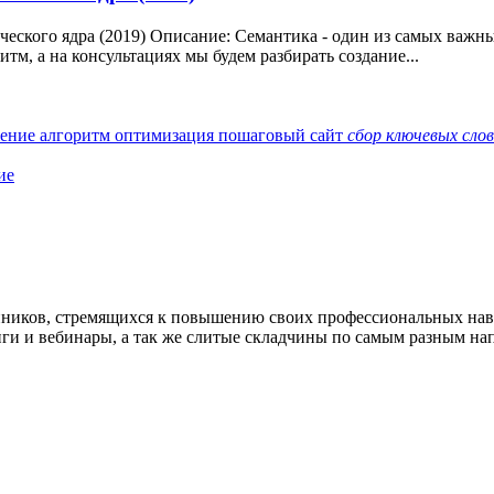
еского ядра (2019) Описание: Семантика - один из самых важных
итм, а на консультациях мы будем разбирать создание...
жение
алгоритм
оптимизация
пошаговый
сайт
сбор
ключевых
слов
ие
нников, стремящихся к повышению своих профессиональных на
нги и вебинары, а так же слитые складчины по самым разным на