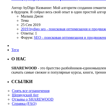
Автор: byDigo Название: Мой алгоритм создания семантич
в будущем. Я собрал весь свой опыт в один простой алгор
Малыш Джон
Тема
25 Сен 2019
2019
bydigo
seo - поисковая оптимизация и продви
Ответы: 1
Форум:
SEO - поисковая оптимизация и продвижен
Теги
О НАС
SHAREWOOD
- это братство разбойников-единомышле
скачать самые свежие и популярные курсы, книги, трени
ССЫЛКИ
Снять все ограничения
Шервудский бот
Отзывы о SHAREWOOD
Справка (FAQ)