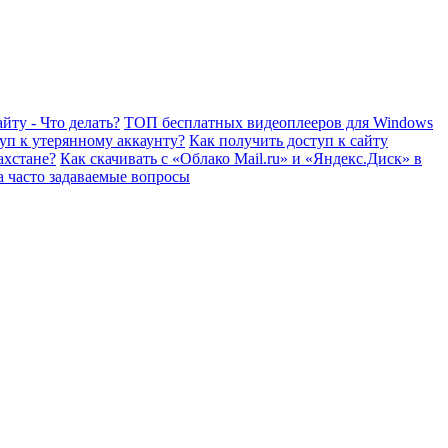
йту - Что делать?
ТОП бесплатных видеоплееров для Windows
уп к утерянному аккаунту?
Как получить доступ к сайту
ахстане?
Как скачивать с «Облако Mail.ru» и «Яндекс.Диск» в
а часто задаваемые вопросы